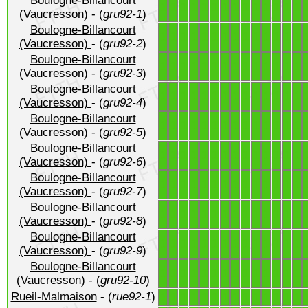
Boulogne-Billancourt
1
1
1
1
1
1
1
1
1
1
1
1
1
1
(Vaucresson)
- (
gru92-1
)
Boulogne-Billancourt
1
1
1
1
1
1
1
1
1
1
1
1
1
1
(Vaucresson)
- (
gru92-2
)
Boulogne-Billancourt
1
1
1
1
1
1
1
1
1
1
1
1
1
1
(Vaucresson)
- (
gru92-3
)
Boulogne-Billancourt
1
1
1
1
1
1
1
1
1
1
1
1
1
1
(Vaucresson)
- (
gru92-4
)
Boulogne-Billancourt
1
1
1
1
1
1
1
1
1
1
1
1
1
1
(Vaucresson)
- (
gru92-5
)
Boulogne-Billancourt
1
1
1
1
1
1
1
1
1
1
1
1
1
1
(Vaucresson)
- (
gru92-6
)
Boulogne-Billancourt
1
1
1
1
1
1
1
1
1
1
1
1
1
1
(Vaucresson)
- (
gru92-7
)
Boulogne-Billancourt
1
1
1
1
1
1
1
1
1
1
1
1
1
1
(Vaucresson)
- (
gru92-8
)
Boulogne-Billancourt
1
1
1
1
1
1
1
1
1
1
1
1
1
1
(Vaucresson)
- (
gru92-9
)
Boulogne-Billancourt
1
1
1
1
1
1
1
1
1
1
1
1
1
1
(Vaucresson)
- (
gru92-10
)
Rueil-Malmaison
- (
rue92-1
)
1
1
1
1
1
1
1
1
1
1
1
1
1
1