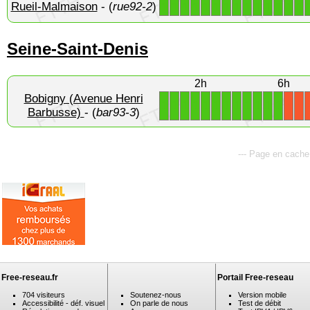
Rueil-Malmaison
- (
rue92-2
)
1
1
1
1
1
1
1
1
1
1
1
1
1
1
Seine-Saint-Denis
2h
6h
Bobigny (Avenue Henri
1
1
1
1
1
1
1
1
1
1
1
1
X
X
Barbusse)
- (
bar93-3
)
--- Page en cache
Free-reseau.fr
Portail Free-reseau
704 visiteurs
Soutenez-nous
Version mobile
Accessibilité - déf. visuel
On parle de nous
Test de débit