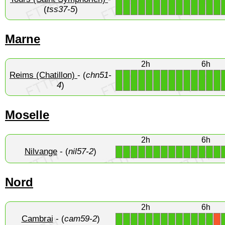
1
1
1
1
1
1
1
1
1
1
1
1
1
1
(
tss37-5
)
Marne
2h
6h
Reims (Chatillon)
- (
chn51-
1
1
1
1
1
1
1
1
1
1
1
1
1
1
4
)
Moselle
2h
6h
Nilvange
- (
nil57-2
)
1
1
1
1
1
1
1
1
1
1
1
1
1
1
Nord
2h
6h
Cambrai
- (
cam59-2
)
1
1
1
1
1
1
1
1
1
1
1
1
1
X