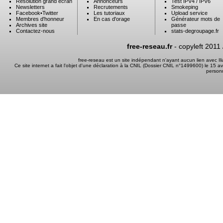
Résolution grand ecran
Annonceurs
Test IPV4 / IPV6
Newsletters
Recrutements
Smokeping
Facebook
•
Twitter
Les tutoriaux
Upload service
Membres d'honneur
En cas d'orage
Générateur mots de
Archives site
passe
Contactez-nous
stats-degroupage.fr
free-reseau.fr
- copyleft 2011
free-reseau est un site indépendant n'ayant aucun lien avec I
Ce site internet a fait l'objet d'une déclaration à la CNIL (Dossier CNIL n°1499600) le 15 a
person