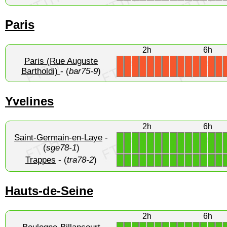
Paris
2h
6h
Paris (Rue Auguste
X
X
X
X
X
X
X
X
X
X
X
X
X
X
Bartholdi)
- (
bar75-9
)
Yvelines
2h
6h
Saint-Germain-en-Laye
-
1
1
1
1
1
1
1
1
1
1
1
1
1
1
(
sge78-1
)
Trappes
- (
tra78-2
)
1
1
1
1
1
1
1
1
1
1
1
1
1
1
Hauts-de-Seine
2h
6h