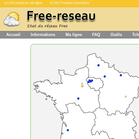
14 233 membres Ma ligne
15 561 Freebox mesurées
Accueil
Informations
Ma ligne
FAQ
Outils
Tch