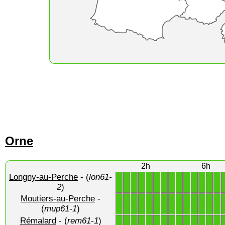
Orne
2h
6h
Longny-au-Perche
- (
lon61-
1
1
1
1
1
1
1
1
1
1
1
1
1
1
2
)
Moutiers-au-Perche
-
1
1
1
1
1
1
1
1
1
1
1
1
1
1
(
mup61-1
)
Rémalard
- (
rem61-1
)
1
1
1
1
1
1
1
1
1
1
1
1
1
1