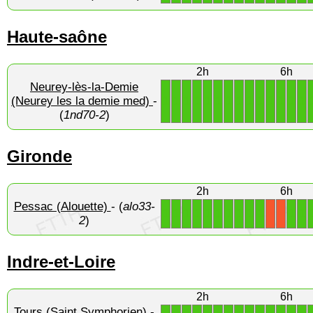
Haute-saône
2h
6h
Neurey-lès-la-Demie
1
1
1
1
1
1
1
1
1
1
1
1
1
1
(Neurey les la demie med)
-
(
1nd70-2
)
Gironde
2h
6h
Pessac (Alouette)
- (
alo33-
1
1
1
1
1
1
1
1
1
1
1
1
X
X
2
)
Indre-et-Loire
2h
6h
Tours (Saint Symphorien)
-