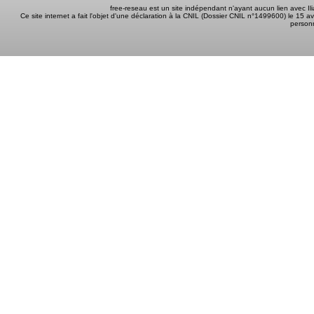
free-reseau est un site indépendant n'ayant aucun lien avec I
Ce site internet a fait l'objet d'une déclaration à la CNIL (Dossier CNIL n°1499600) le 15 a
person