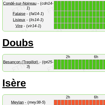
Condé-sur-Noireau
- (
cdn14-
1
1
1
1
1
1
1
1
1
1
1
1
1
1
1
)
Falaise
- (
fal14-1
)
1
1
1
1
1
1
1
1
1
1
1
1
1
1
Lisieux
- (
lis14-1
)
1
1
1
1
1
1
1
1
1
1
1
1
1
1
Vire
- (
vir14-1
)
1
1
1
1
1
1
1
1
1
1
1
1
1
1
Doubs
2h
6h
Besançon (Trepillot)
- (
tpt25-
1
1
1
1
1
1
1
1
1
1
1
1
1
1
3
)
Isère
2h
6h
Meylan
- (
mey38-5
)
X
X
X
X
X
X
X
X
X
X
X
X
X
X