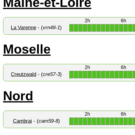
Maine-et-Loire
2h
6h
La Varenne
- (
vrn49-1
)
1
1
1
1
1
1
1
1
1
1
1
1
1
1
Moselle
2h
6h
Creutzwald
- (
cre57-3
)
1
1
1
1
1
1
1
1
1
1
1
1
1
1
Nord
2h
6h
Cambrai
- (
cam59-8
)
1
1
1
1
1
1
1
1
1
1
1
1
1
1