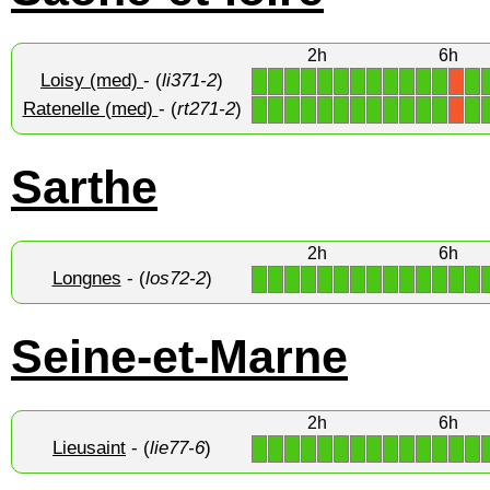
2h
6h
Loisy (med)
- (
li371-2
)
1
1
1
1
1
1
1
1
1
1
1
1
1
X
Ratenelle (med)
- (
rt271-2
)
1
1
1
1
1
1
1
1
1
1
1
1
1
X
Sarthe
2h
6h
Longnes
- (
los72-2
)
1
1
1
1
1
1
1
1
1
1
1
1
1
1
Seine-et-Marne
2h
6h
Lieusaint
- (
lie77-6
)
1
1
1
1
1
1
1
1
1
1
1
1
1
1