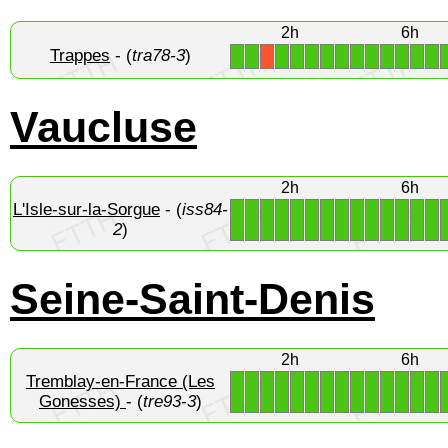
2h
6h
Trappes
- (
tra78-3
)
1
1
1
1
1
1
1
1
1
1
1
1
1
X
Vaucluse
2h
6h
L'Isle-sur-la-Sorgue
- (
iss84-
1
1
1
1
1
1
1
1
1
1
1
1
1
1
2
)
Seine-Saint-Denis
2h
6h
Tremblay-en-France (Les
1
1
1
1
1
1
1
1
1
1
1
1
1
1
Gonesses)
- (
tre93-3
)