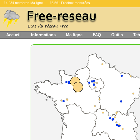
14 234 membres Ma ligne
15 561 Freebox mesurées
Accueil
Informations
Ma ligne
FAQ
Outils
Tch