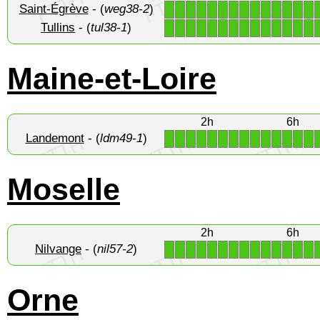
Saint-Égrève
- (
weg38-2
)
1
1
1
1
1
1
1
1
1
1
1
1
1
1
Tullins
- (
tul38-1
)
1
1
1
1
1
1
1
1
1
1
1
1
1
1
Maine-et-Loire
2h
6h
Landemont
- (
ldm49-1
)
1
1
1
1
1
1
1
1
1
1
1
1
1
1
Moselle
2h
6h
Nilvange
- (
nil57-2
)
1
1
1
1
1
1
1
1
1
1
1
1
1
1
Orne