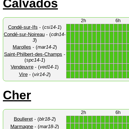
Calvados
2h
6h
Condé-sur-Ifs
- (
csi14-1
)
1
1
1
1
1
1
1
1
1
1
1
1
1
1
Condé-sur-Noireau
- (
cdn14-
1
1
1
1
1
1
1
1
1
1
1
1
1
1
3
)
Marolles
- (
mar14-2
)
1
1
1
1
1
1
1
1
1
1
1
1
1
1
Saint-Philbert-des-Champs
-
1
1
1
1
1
1
1
1
1
1
1
1
1
1
(
spc14-1
)
Vendeuvre
- (
ved14-1
)
1
1
1
1
1
1
1
1
1
1
1
1
1
1
Vire
- (
vir14-2
)
1
1
1
1
1
1
1
1
1
1
1
1
1
1
Cher
2h
6h
Boulleret
- (
blr18-2
)
1
1
1
1
1
1
1
1
1
1
1
1
1
1
Marmagne
- (
mar18-2
)
1
1
1
1
1
1
1
1
1
1
1
1
1
1