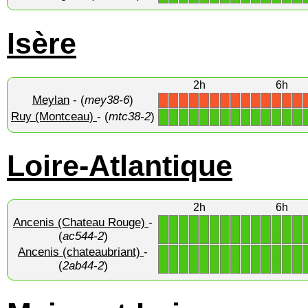
Isère
2h
6h
Meylan
- (
mey38-6
)
X
X
X
X
X
X
X
X
X
X
X
X
X
X
Ruy (Montceau)
- (
mtc38-2
)
1
1
1
1
1
1
1
1
1
1
1
1
1
1
Loire-Atlantique
2h
6h
Ancenis (Chateau Rouge)
-
1
1
1
1
1
1
1
1
1
1
1
1
1
1
(
ac544-2
)
Ancenis (chateaubriant)
-
1
1
1
1
1
1
1
1
1
1
1
1
1
1
(
2ab44-2
)