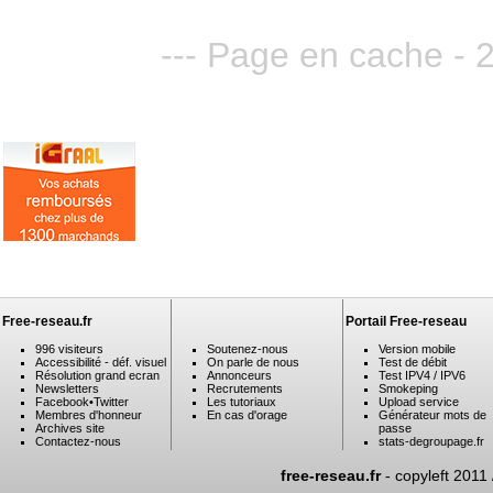
--- Page en cache - 
Free-reseau.fr
Portail Free-reseau
996 visiteurs
Soutenez-nous
Version mobile
Accessibilité - déf. visuel
On parle de nous
Test de débit
Résolution grand ecran
Annonceurs
Test IPV4 / IPV6
Newsletters
Recrutements
Smokeping
Facebook
•
Twitter
Les tutoriaux
Upload service
Membres d'honneur
En cas d'orage
Générateur mots de
Archives site
passe
Contactez-nous
stats-degroupage.fr
free-reseau.fr
- copyleft 2011