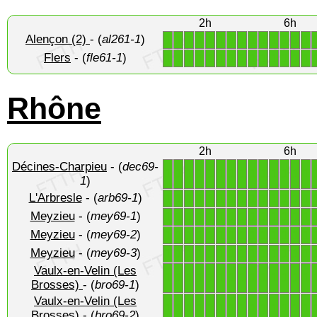
2h
6h
Alençon (2)
- (
al261-1
)
1
1
1
1
1
1
1
1
1
1
1
1
1
1
Flers
- (
fle61-1
)
1
1
1
1
1
1
1
1
1
1
1
1
1
1
Rhône
2h
6h
Décines-Charpieu
- (
dec69-
1
1
1
1
1
1
1
1
1
1
1
1
1
1
1
)
L'Arbresle
- (
arb69-1
)
1
1
1
1
1
1
1
1
1
1
1
1
1
1
Meyzieu
- (
mey69-1
)
1
1
1
1
1
1
1
1
1
1
1
1
1
1
Meyzieu
- (
mey69-2
)
1
1
1
1
1
1
1
1
1
1
1
1
1
1
Meyzieu
- (
mey69-3
)
1
1
1
1
1
1
1
1
1
1
1
1
1
1
Vaulx-en-Velin (Les
1
1
1
1
1
1
1
1
1
1
1
1
1
1
Brosses)
- (
bro69-1
)
Vaulx-en-Velin (Les
1
1
1
1
1
1
1
1
1
1
1
1
1
1
Brosses)
- (
bro69-2
)