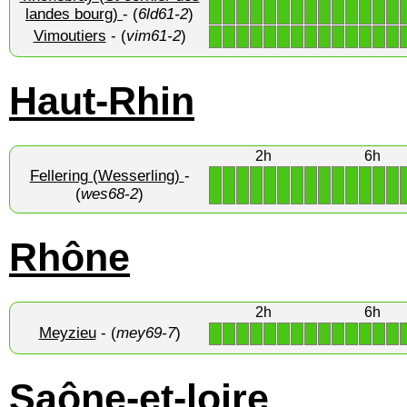
1
1
1
1
1
1
1
1
1
1
1
1
1
1
landes bourg)
- (
6ld61-2
)
Vimoutiers
- (
vim61-2
)
1
1
1
1
1
1
1
1
1
1
1
1
1
1
Haut-Rhin
2h
6h
Fellering (Wesserling)
-
1
1
1
1
1
1
1
1
1
1
1
1
1
1
(
wes68-2
)
Rhône
2h
6h
Meyzieu
- (
mey69-7
)
1
1
1
1
1
1
1
1
1
1
1
1
1
1
Saône-et-loire