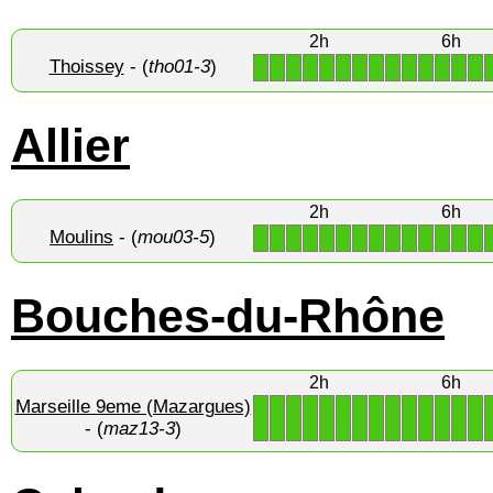
2h
6h
Thoissey
- (
tho01-3
)
1
1
1
1
1
1
1
1
1
1
1
1
1
1
Allier
2h
6h
Moulins
- (
mou03-5
)
1
1
1
1
1
1
1
1
1
1
1
1
1
1
Bouches-du-Rhône
2h
6h
Marseille 9eme (Mazargues)
1
1
1
1
1
1
1
1
1
1
1
1
1
1
- (
maz13-3
)