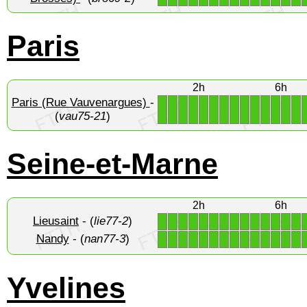
Paris
2h
6h
Paris (Rue Vauvenargues)
-
1
1
1
1
1
1
1
1
1
1
1
1
1
1
(
vau75-21
)
Seine-et-Marne
2h
6h
Lieusaint
- (
lie77-2
)
1
1
1
1
1
1
1
1
1
1
1
1
1
1
Nandy
- (
nan77-3
)
1
1
1
1
1
1
1
1
1
1
1
1
1
1
Yvelines