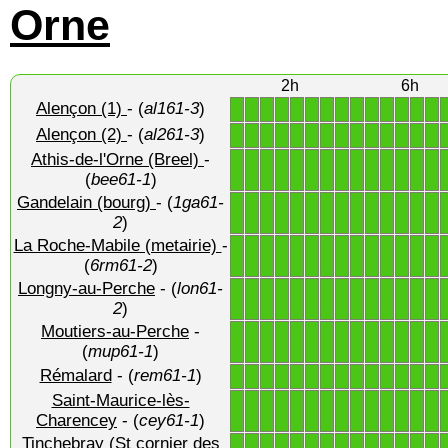
Orne
2h
6h
Alençon (1)
- (
al161-3
)
1
1
1
1
1
1
1
1
1
1
1
1
1
1
Alençon (2)
- (
al261-3
)
1
1
1
1
1
1
1
1
1
1
1
1
1
1
Athis-de-l'Orne (Breel)
-
1
1
1
1
1
1
1
1
1
1
1
1
1
1
(
bee61-1
)
Gandelain (bourg)
- (
1ga61-
1
1
1
1
1
1
1
1
1
1
1
1
1
1
2
)
La Roche-Mabile (metairie)
-
1
1
1
1
1
1
1
1
1
1
1
1
1
1
(
6rm61-2
)
Longny-au-Perche
- (
lon61-
1
1
1
1
1
1
1
1
1
1
1
1
1
1
2
)
Moutiers-au-Perche
-
1
1
1
1
1
1
1
1
1
1
1
1
1
1
(
mup61-1
)
Rémalard
- (
rem61-1
)
1
1
1
1
1
1
1
1
1
1
1
1
1
1
Saint-Maurice-lès-
1
1
1
1
1
1
1
1
1
1
1
1
1
1
Charencey
- (
cey61-1
)
Tinchebray (St cornier des