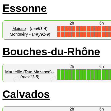
Essonne
2h
6h
Maisse
- (
mai91-4
)
X
X
X
X
X
X
X
X
X
X
X
X
X
X
Montlhéry
- (
mry91-9
)
X
X
X
X
X
X
X
X
X
X
X
X
X
X
Bouches-du-Rhône
2h
6h
Marseille (Rue Mazenod)
-
1
1
1
1
1
1
1
1
1
1
1
1
1
1
(
maz13-5
)
Calvados
2h
6h