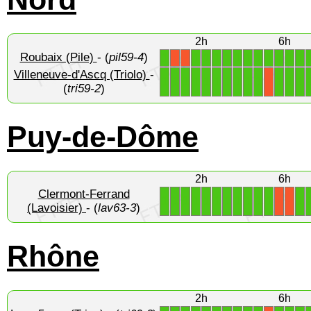
2h
6h
Roubaix (Pile)
- (
pil59-4
)
1
1
1
1
1
1
1
1
1
1
1
1
X
X
Villeneuve-d'Ascq (Triolo)
-
1
1
1
1
1
1
1
1
1
1
1
1
1
X
(
tri59-2
)
Puy-de-Dôme
2h
6h
Clermont-Ferrand
1
1
1
1
1
1
1
1
1
1
1
1
X
X
(Lavoisier)
- (
lav63-3
)
Rhône
2h
6h