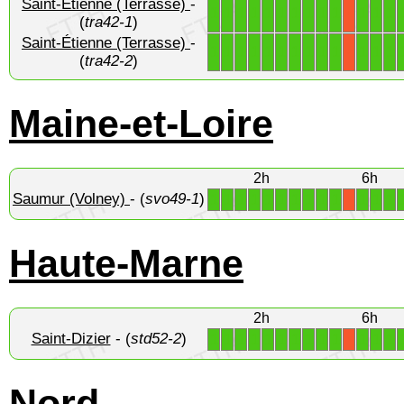
Saint-Étienne (Terrasse)
-
1
1
1
1
1
1
1
1
1
1
1
1
1
X
(
tra42-1
)
Saint-Étienne (Terrasse)
-
1
1
1
1
1
1
1
1
1
1
1
1
1
X
(
tra42-2
)
Maine-et-Loire
2h
6h
Saumur (Volney)
- (
svo49-1
)
1
1
1
1
1
1
1
1
1
1
1
1
1
X
Haute-Marne
2h
6h
Saint-Dizier
- (
std52-2
)
1
1
1
1
1
1
1
1
1
1
1
1
1
X
Nord