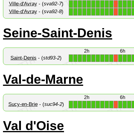
Ville-d'Avray
- (
sva92-7
)
1
1
1
1
1
1
1
1
1
1
1
1
1
X
Ville-d'Avray
- (
sva92-8
)
1
1
1
1
1
1
1
1
1
1
1
1
1
X
Seine-Saint-Denis
2h
6h
Saint-Denis
- (
std93-2
)
1
1
1
1
1
1
1
1
1
1
1
1
1
X
Val-de-Marne
2h
6h
Sucy-en-Brie
- (
suc94-2
)
1
1
1
1
1
1
1
1
1
1
1
1
1
X
Val d'Oise