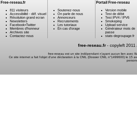
Free-reseau.fr
Portail Free-reseau
811 visiteurs
Soutenez-nous
Version mobile
Accessibilité - déf. visuel
On parle de nous
Test de débit
Résolution grand ecran
Annonceurs
Test IPV4 / IPV6
Newsletters
Recrutements
Smokeping
Facebook
•
Twitter
Les tutoriaux
Upload service
Membres d'honneur
En cas d'orage
Générateur mots de
Archives site
passe
Contactez-nous
stats-degroupage.fr
free-reseau.fr
- copyleft 2011
free-reseau est un site indépendant n'ayant aucun lien avec I
Ce site internet a fait l'objet d'une déclaration à la CNIL (Dossier CNIL n°1499600) le 15 a
person