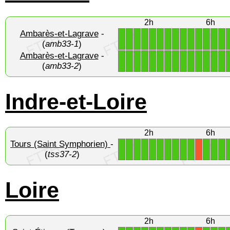
2h
6h
Ambarès-et-Lagrave
-
1
1
1
1
1
1
1
1
1
1
1
1
1
1
(
amb33-1
)
Ambarès-et-Lagrave
-
1
1
1
1
1
1
1
1
1
1
1
1
1
1
(
amb33-2
)
Indre-et-Loire
2h
6h
Tours (Saint Symphorien)
-
1
1
1
1
1
1
1
1
1
1
1
1
1
X
(
tss37-2
)
Loire
2h
6h