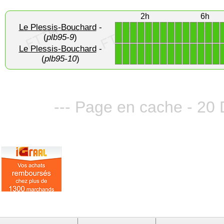
2h
6h
Le Plessis-Bouchard
-
1
1
1
1
1
1
1
1
1
1
1
1
1
1
(
plb95-9
)
Le Plessis-Bouchard
-
1
1
1
1
1
1
1
1
1
1
1
1
1
1
(
plb95-10
)
--- Page en cache - 20