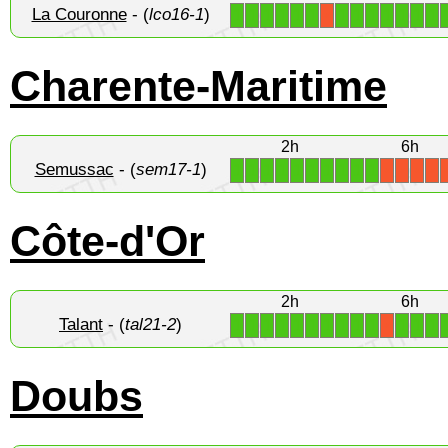
La Couronne
- (
lco16-1
)
1
1
1
1
1
1
1
1
1
1
1
1
1
X
Charente-Maritime
2h
6h
Semussac
- (
sem17-1
)
1
1
1
1
1
1
1
1
1
1
X
X
X
X
Côte-d'Or
2h
6h
Talant
- (
tal21-2
)
1
1
1
1
1
1
1
1
1
1
1
1
1
X
Doubs