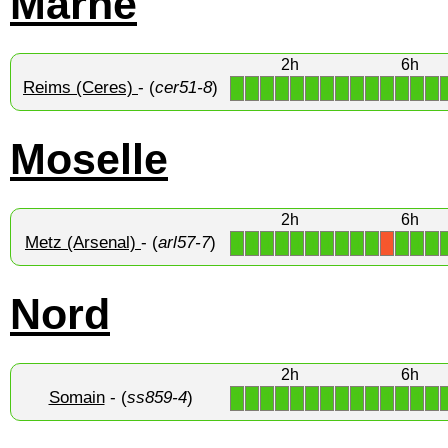
Marne
2h
6h
Reims (Ceres)
- (
cer51-8
)
1
1
1
1
1
1
1
1
1
1
1
1
1
1
Moselle
2h
6h
Metz (Arsenal)
- (
arl57-7
)
1
1
1
1
1
1
1
1
1
1
1
1
1
X
Nord
2h
6h
Somain
- (
ss859-4
)
1
1
1
1
1
1
1
1
1
1
1
1
1
1