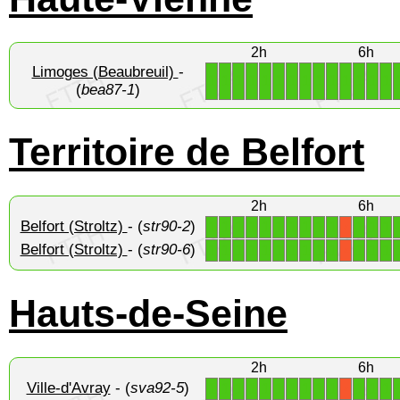
2h
6h
Limoges (Beaubreuil)
-
1
1
1
1
1
1
1
1
1
1
1
1
1
1
(
bea87-1
)
Territoire de Belfort
2h
6h
Belfort (Stroltz)
- (
str90-2
)
1
1
1
1
1
1
1
1
1
1
1
1
1
X
Belfort (Stroltz)
- (
str90-6
)
1
1
1
1
1
1
1
1
1
1
1
1
1
X
Hauts-de-Seine
2h
6h
Ville-d'Avray
- (
sva92-5
)
1
1
1
1
1
1
1
1
1
1
1
1
1
X