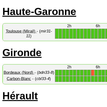
Haute-Garonne
2h
6h
Toulouse (Mirail)
- (
mir31-
1
1
1
1
1
1
1
1
1
1
1
1
1
1
11
)
Gironde
2h
6h
Bordeaux (Nord)
- (
bdn33-8
)
1
1
1
1
1
1
1
1
1
1
1
1
1
X
Carbon-Blanc
- (
cbl33-4
)
1
1
1
1
1
1
1
1
1
1
1
1
1
1
Hérault