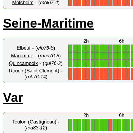
Molsheim
- (
mol67-4
)
X
X
X
X
X
X
X
X
X
X
X
X
X
X
Seine-Maritime
2h
6h
Elbeuf
- (
elb76-8
)
1
1
1
1
1
1
1
1
1
1
1
1
1
1
Maromme
- (
mac76-8
)
1
1
1
1
1
1
1
1
1
1
1
1
1
1
Quincampoix
- (
qui76-2
)
1
1
1
1
1
1
1
1
1
1
1
1
1
1
Rouen (Saint Clement)
-
X
X
X
X
X
X
X
X
X
X
X
X
X
X
(
rob76-14
)
Var
2h
6h
Toulon (Castigneau)
-
1
1
1
1
1
1
1
1
1
1
1
1
1
X
(
tca83-12
)