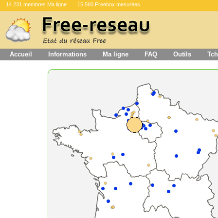
14 231 membres Ma ligne
15 560 Freebox mesurées
Accueil
Informations
Ma ligne
FAQ
Outils
Tch