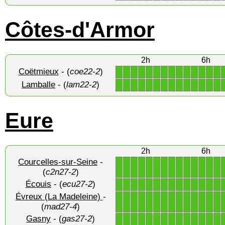
Côtes-d'Armor
2h
6h
Coëtmieux
- (
coe22-2
)
1
1
1
1
1
1
1
1
1
1
1
1
1
1
Lamballe
- (
lam22-2
)
1
1
1
1
1
1
1
1
1
1
1
1
1
1
Eure
2h
6h
Courcelles-sur-Seine
-
1
1
1
1
1
1
1
1
1
1
1
1
1
1
(
c2n27-2
)
Écouis
- (
ecu27-2
)
1
1
1
1
1
1
1
1
1
1
1
1
1
1
Évreux (La Madeleine)
-
1
1
1
1
1
1
1
1
1
1
1
1
1
1
(
mad27-4
)
Gasny
- (
gas27-2
)
1
1
1
1
1
1
1
1
1
1
1
1
1
1