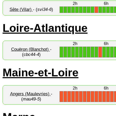
2h
6h
Sète (Vilar)
- (
svi34-6
)
1
1
1
1
1
1
1
1
1
1
1
1
1
X
Loire-Atlantique
2h
6h
Couëron (Blanchot)
-
1
1
1
1
1
1
1
1
1
1
1
1
1
X
(
cbc44-4
)
Maine-et-Loire
2h
6h
Angers (Maulevries)
-
X
X
X
X
X
X
X
X
X
X
X
X
X
X
(
mau49-5
)