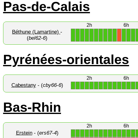
Pas-de-Calais
2h
6h
Béthune (Lamartine)
-
1
1
1
1
1
1
1
1
1
1
1
1
1
X
(
bel62-6
)
Pyrénées-orientales
2h
6h
Cabestany
- (
cby66-6
)
1
1
1
1
1
1
1
1
1
1
1
1
1
1
Bas-Rhin
2h
6h
Erstein
- (
ers67-4
)
1
1
1
1
1
1
1
1
1
1
1
1
1
1