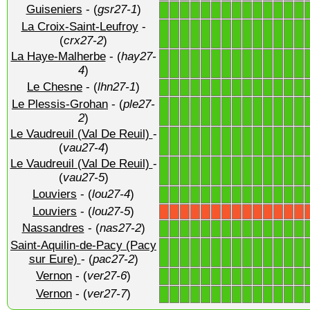
Guiseniers
- (
gsr27-1
)
1
1
1
1
1
1
1
1
1
1
1
1
1
1
La Croix-Saint-Leufroy
-
1
1
1
1
1
1
1
1
1
1
1
1
1
1
(
crx27-2
)
La Haye-Malherbe
- (
hay27-
1
1
1
1
1
1
1
1
1
1
1
1
1
1
4
)
Le Chesne
- (
lhn27-1
)
1
1
1
1
1
1
1
1
1
1
1
1
1
1
Le Plessis-Grohan
- (
ple27-
1
1
1
1
1
1
1
1
1
1
1
1
1
1
2
)
Le Vaudreuil (Val De Reuil)
-
1
1
1
1
1
1
1
1
1
1
1
1
1
1
(
vau27-4
)
Le Vaudreuil (Val De Reuil)
-
1
1
1
1
1
1
1
1
1
1
1
1
1
1
(
vau27-5
)
Louviers
- (
lou27-4
)
1
1
1
1
1
1
1
1
1
1
1
1
1
1
Louviers
- (
lou27-5
)
X
X
X
X
X
X
X
X
X
X
X
X
X
X
Nassandres
- (
nas27-2
)
1
1
1
1
1
1
1
1
1
1
1
1
1
1
Saint-Aquilin-de-Pacy (Pacy
1
1
1
1
1
1
1
1
1
1
1
1
1
1
sur Eure)
- (
pac27-2
)
Vernon
- (
ver27-6
)
1
1
1
1
1
1
1
1
1
1
1
1
1
1
Vernon
- (
ver27-7
)
1
1
1
1
1
1
1
1
1
1
1
1
1
1