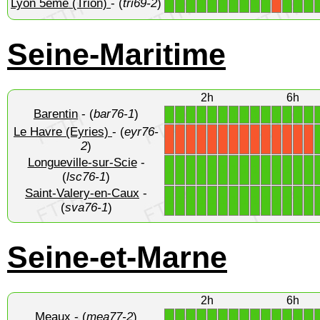
Lyon 5eme (Trion)
- (
tri69-2
)
1
1
1
1
1
1
1
1
1
1
1
1
1
X
Seine-Maritime
2h
6h
Barentin
- (
bar76-1
)
1
1
1
1
1
1
1
1
1
1
1
1
1
1
Le Havre (Eyries)
- (
eyr76-
X
X
X
X
X
X
X
X
X
X
X
X
X
X
2
)
Longueville-sur-Scie
-
1
1
1
1
1
1
1
1
1
1
1
1
1
1
(
lsc76-1
)
Saint-Valery-en-Caux
-
1
1
1
1
1
1
1
1
1
1
1
1
1
1
(
sva76-1
)
Seine-et-Marne
2h
6h
Meaux
- (
mea77-2
)
1
1
1
1
1
1
1
1
1
1
1
1
1
1