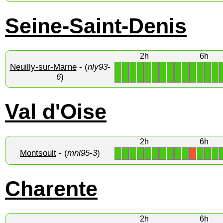
Seine-Saint-Denis
2h
6h
Neuilly-sur-Marne
- (
nly93-
1
1
1
1
1
1
1
1
1
1
1
1
1
1
6
)
Val d'Oise
2h
6h
Montsoult
- (
mnl95-3
)
1
1
1
1
1
1
1
1
1
1
1
1
1
X
Charente
2h
6h