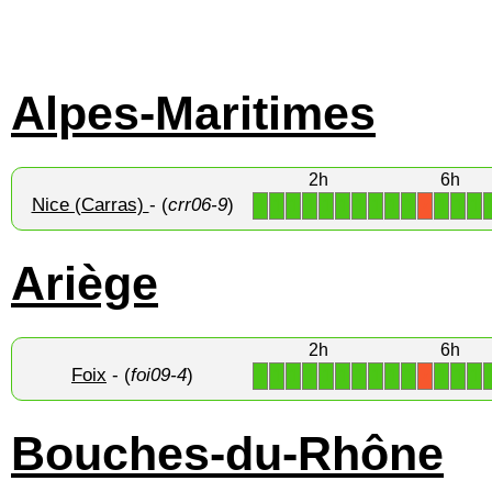
Alpes-Maritimes
2h
6h
Nice (Carras)
- (
crr06-9
)
1
1
1
1
1
1
1
1
1
1
1
1
1
X
Ariège
2h
6h
Foix
- (
foi09-4
)
1
1
1
1
1
1
1
1
1
1
1
1
1
X
Bouches-du-Rhône