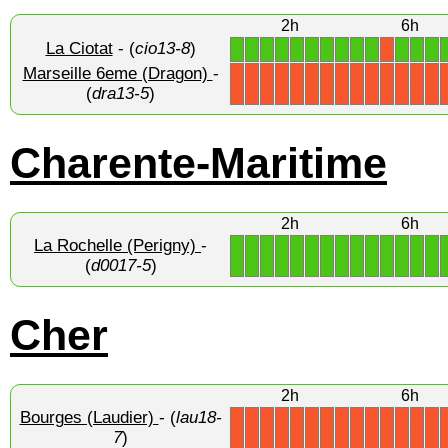
2h
6h
La Ciotat
- (
cio13-8
)
1
1
1
1
1
1
1
1
1
1
1
1
1
X
Marseille 6eme (Dragon)
-
X
X
X
X
X
X
X
X
X
X
X
X
X
X
(
dra13-5
)
Charente-Maritime
2h
6h
La Rochelle (Perigny)
-
1
1
1
1
1
1
1
1
1
1
1
1
1
1
(
d0017-5
)
Cher
2h
6h
Bourges (Laudier)
- (
lau18-
X
X
X
X
X
X
X
X
X
X
X
X
X
X
7
)