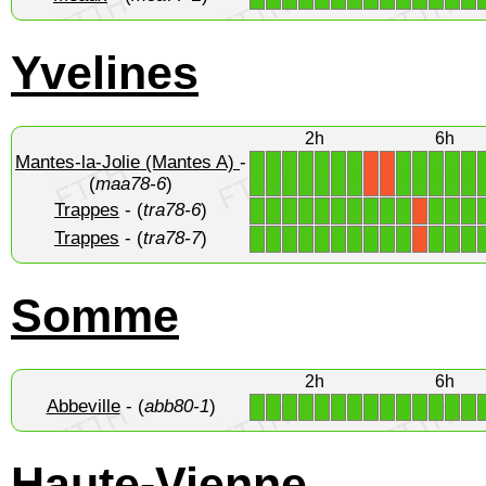
Yvelines
2h
6h
Mantes-la-Jolie (Mantes A)
-
1
1
1
1
1
1
1
1
1
1
1
1
X
X
(
maa78-6
)
Trappes
- (
tra78-6
)
1
1
1
1
1
1
1
1
1
1
1
1
1
X
Trappes
- (
tra78-7
)
1
1
1
1
1
1
1
1
1
1
1
1
1
X
Somme
2h
6h
Abbeville
- (
abb80-1
)
1
1
1
1
1
1
1
1
1
1
1
1
1
1
Haute-Vienne