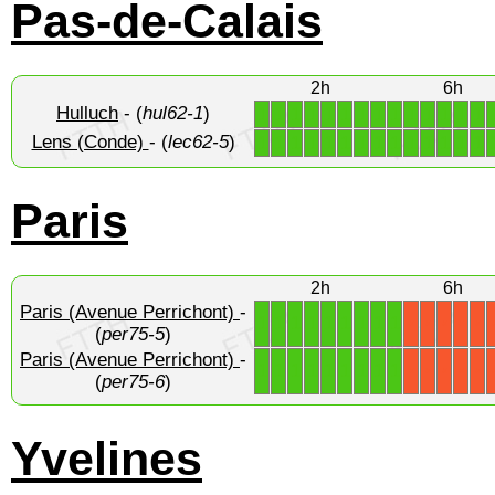
Pas-de-Calais
2h
6h
Hulluch
- (
hul62-1
)
1
1
1
1
1
1
1
1
1
1
1
1
1
1
Lens (Conde)
- (
lec62-5
)
1
1
1
1
1
1
1
1
1
1
1
1
1
1
Paris
2h
6h
Paris (Avenue Perrichont)
-
1
1
1
1
1
1
1
1
1
X
X
X
X
X
(
per75-5
)
Paris (Avenue Perrichont)
-
1
1
1
1
1
1
1
1
1
X
X
X
X
X
(
per75-6
)
Yvelines