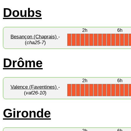
Doubs
2h
6h
Besançon (Chaprais)
-
X
X
X
X
X
X
X
X
X
X
X
X
X
X
(
cha25-7
)
Drôme
2h
6h
Valence (Faventines)
-
X
X
X
X
X
X
X
X
X
X
X
X
X
X
(
vaf26-10
)
Gironde
2h
6h