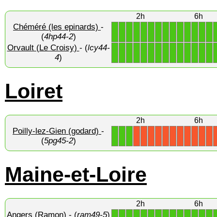
2h
6h
Chéméré (les epinards)
-
1
1
1
1
1
1
1
1
1
1
1
1
1
1
(
4hp44-2
)
Orvault (Le Croisy)
- (
lcy44-
1
1
1
1
1
1
1
1
1
1
1
1
1
1
4
)
Loiret
2h
6h
Poilly-lez-Gien (godard)
-
1
1
1
X
X
X
X
X
X
X
X
X
X
X
(
5pg45-2
)
Maine-et-Loire
2h
6h
Angers (Ramon)
- (
ram49-5
)
1
1
1
1
1
1
1
1
1
1
1
1
1
1