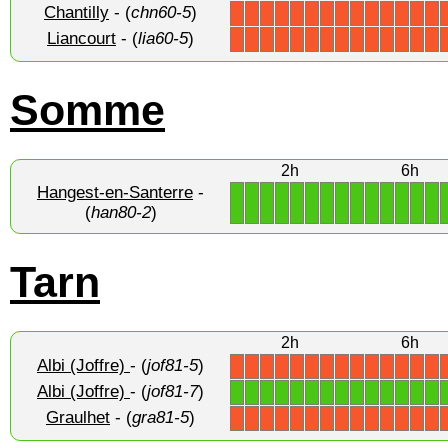
Chantilly
- (
chn60-5
)
X
X
X
X
X
X
X
X
X
X
X
X
X
X
Liancourt
- (
lia60-5
)
X
X
X
X
X
X
X
X
X
X
X
X
X
X
Somme
2h
6h
Hangest-en-Santerre
-
1
1
1
1
1
1
1
1
1
1
1
1
1
1
(
han80-2
)
Tarn
2h
6h
Albi (Joffre)
- (
jof81-5
)
X
X
X
X
X
X
X
X
X
X
X
X
X
X
Albi (Joffre)
- (
jof81-7
)
1
1
1
1
1
1
1
1
1
1
1
1
1
1
Graulhet
- (
gra81-5
)
X
X
X
X
X
X
X
X
X
X
X
X
X
X