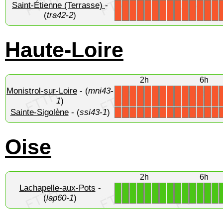
Saint-Étienne (Terrasse)
-
X
X
X
X
X
X
X
X
X
X
X
X
X
X
(
tra42-2
)
Haute-Loire
2h
6h
Monistrol-sur-Loire
- (
mni43-
X
X
X
X
X
X
X
X
X
X
X
X
X
X
1
)
Sainte-Sigolène
- (
ssi43-1
)
X
X
X
X
X
X
X
X
X
X
X
X
X
X
Oise
2h
6h
Lachapelle-aux-Pots
-
1
1
1
1
1
1
1
1
1
1
1
1
1
1
(
lap60-1
)