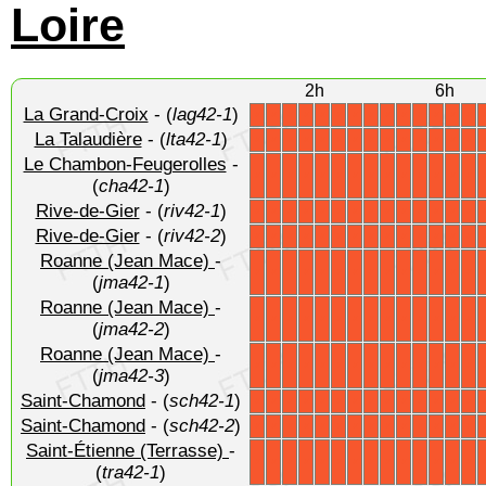
Loire
2h
6h
La Grand-Croix
- (
lag42-1
)
X
X
X
X
X
X
X
X
X
X
X
X
X
X
La Talaudière
- (
lta42-1
)
X
X
X
X
X
X
X
X
X
X
X
X
X
X
Le Chambon-Feugerolles
-
X
X
X
X
X
X
X
X
X
X
X
X
X
X
(
cha42-1
)
Rive-de-Gier
- (
riv42-1
)
X
X
X
X
X
X
X
X
X
X
X
X
X
X
Rive-de-Gier
- (
riv42-2
)
X
X
X
X
X
X
X
X
X
X
X
X
X
X
Roanne (Jean Mace)
-
X
X
X
X
X
X
X
X
X
X
X
X
X
X
(
jma42-1
)
Roanne (Jean Mace)
-
X
X
X
X
X
X
X
X
X
X
X
X
X
X
(
jma42-2
)
Roanne (Jean Mace)
-
X
X
X
X
X
X
X
X
X
X
X
X
X
X
(
jma42-3
)
Saint-Chamond
- (
sch42-1
)
X
X
X
X
X
X
X
X
X
X
X
X
X
X
Saint-Chamond
- (
sch42-2
)
X
X
X
X
X
X
X
X
X
X
X
X
X
X
Saint-Étienne (Terrasse)
-
X
X
X
X
X
X
X
X
X
X
X
X
X
X
(
tra42-1
)