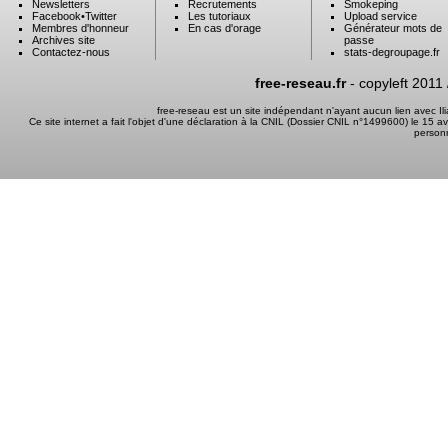
Newsletters
Recrutements
Smokeping
Facebook
•
Twitter
Les tutoriaux
Upload service
Membres d'honneur
En cas d'orage
Générateur mots de
Archives site
passe
Contactez-nous
stats-degroupage.fr
free-reseau.fr
- copyleft 2011
free-reseau est un site indépendant n'ayant aucun lien avec I
Ce site internet a fait l'objet d'une déclaration à la CNIL (Dossier CNIL n°1499600) le 15 a
person