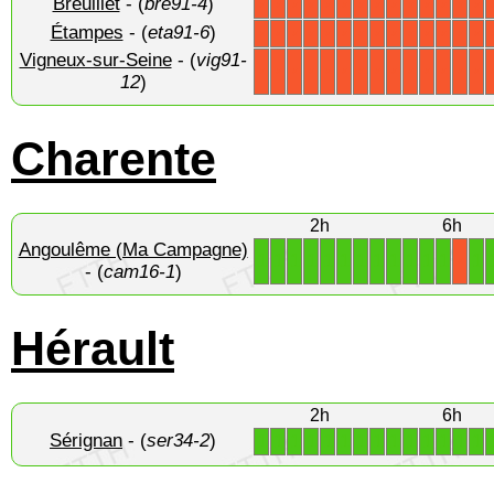
Breuillet
- (
bre91-4
)
X
X
X
X
X
X
X
X
X
X
X
X
X
X
Étampes
- (
eta91-6
)
X
X
X
X
X
X
X
X
X
X
X
X
X
X
Vigneux-sur-Seine
- (
vig91-
X
X
X
X
X
X
X
X
X
X
X
X
X
X
12
)
Charente
2h
6h
Angoulême (Ma Campagne)
1
1
1
1
1
1
1
1
1
1
1
1
1
X
- (
cam16-1
)
Hérault
2h
6h
Sérignan
- (
ser34-2
)
1
1
1
1
1
1
1
1
1
1
1
1
1
1