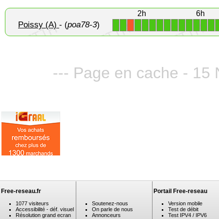
2h
6h
Poissy (A)
- (
poa78-3
)
1
1
1
1
1
1
1
1
1
1
1
1
1
X
--- Page en cache - 15
Free-reseau.fr
Portail Free-reseau
1077 visiteurs
Soutenez-nous
Version mobile
Accessibilité - déf. visuel
On parle de nous
Test de débit
Résolution grand ecran
Annonceurs
Test IPV4 / IPV6