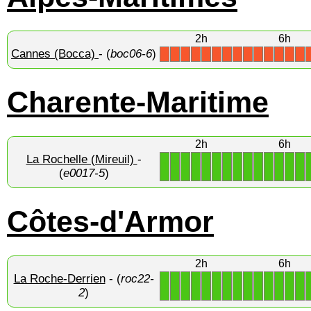
2h
6h
Cannes (Bocca)
- (
boc06-6
)
X
X
X
X
X
X
X
X
X
X
X
X
X
X
Charente-Maritime
2h
6h
La Rochelle (Mireuil)
-
1
1
1
1
1
1
1
1
1
1
1
1
1
1
(
e0017-5
)
Côtes-d'Armor
2h
6h
La Roche-Derrien
- (
roc22-
1
1
1
1
1
1
1
1
1
1
1
1
1
1
2
)