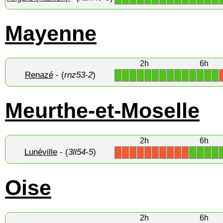
Mayenne
2h
6h
Renazé
- (
rnz53-2
)
1
1
1
1
1
1
1
1
1
1
1
1
1
1
Meurthe-et-Moselle
2h
6h
Lunéville
- (
3ll54-5
)
1
1
1
1
X
X
X
X
X
X
X
X
X
X
Oise
2h
6h