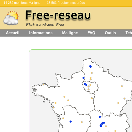
14 232 membres Ma ligne
15 561 Freebox mesurées
Accueil
Informations
Ma ligne
FAQ
Outils
Tch