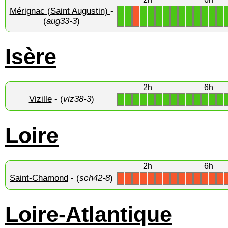
Mérignac (Saint Augustin)
-
1
1
1
1
1
1
1
1
1
1
1
1
1
X
(
aug33-3
)
Isère
2h
6h
Vizille
- (
viz38-3
)
1
1
1
1
1
1
1
1
1
1
1
1
1
1
Loire
2h
6h
Saint-Chamond
- (
sch42-8
)
X
X
X
X
X
X
X
X
X
X
X
X
X
X
Loire-Atlantique