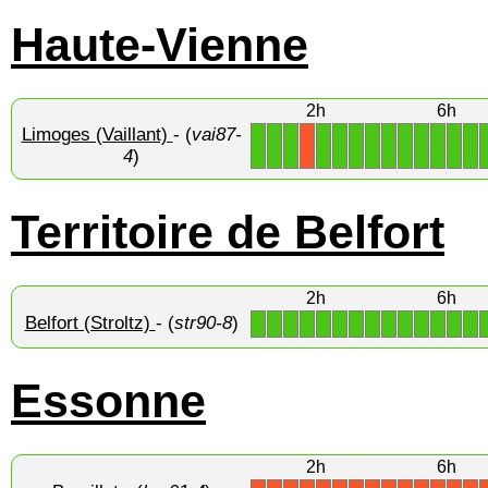
Haute-Vienne
2h
6h
Limoges (Vaillant)
- (
vai87-
1
1
1
1
1
1
1
1
1
1
1
1
1
X
4
)
Territoire de Belfort
2h
6h
Belfort (Stroltz)
- (
str90-8
)
1
1
1
1
1
1
1
1
1
1
1
1
1
1
Essonne
2h
6h