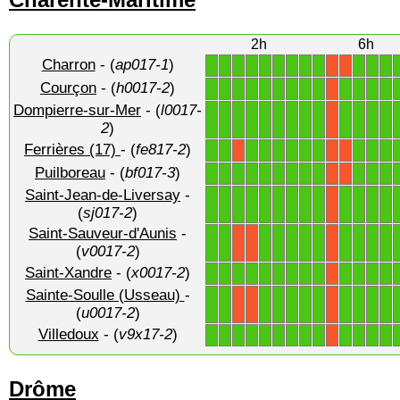
2h
6h
Charron
- (
ap017-1
)
1
1
1
1
1
1
1
1
1
1
1
1
X
X
Courçon
- (
h0017-2
)
1
1
1
1
1
1
1
1
1
1
1
1
1
X
Dompierre-sur-Mer
- (
l0017-
1
1
1
1
1
1
1
1
1
1
1
1
1
X
2
)
Ferrières (17)
- (
fe817-2
)
1
1
1
1
1
1
1
1
1
1
1
X
X
X
Puilboreau
- (
bf017-3
)
1
1
1
1
1
1
1
1
1
1
1
1
X
X
Saint-Jean-de-Liversay
-
1
1
1
1
1
1
1
1
1
1
1
1
1
X
(
sj017-2
)
Saint-Sauveur-d'Aunis
-
1
1
1
1
1
1
1
1
1
1
1
X
X
X
(
v0017-2
)
Saint-Xandre
- (
x0017-2
)
1
1
1
1
1
1
1
1
1
1
1
1
1
X
Sainte-Soulle (Usseau)
-
1
1
1
1
1
1
1
1
1
1
1
X
X
X
(
u0017-2
)
Villedoux
- (
v9x17-2
)
1
1
1
1
1
1
1
1
1
1
1
1
1
X
Drôme