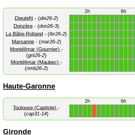
2h
6h
Dieulefit
- (
die26-2
)
1
1
1
1
1
1
1
1
1
1
1
1
1
1
Donzère
- (
don26-3
)
1
1
1
1
1
1
1
1
1
1
1
1
1
1
La Bâtie-Rolland
- (
lbr26-2
)
1
1
1
1
1
1
1
1
1
1
1
1
1
1
Marsanne
- (
mar26-2
)
1
1
1
1
1
1
1
1
1
1
1
1
1
1
Montélimar (Gournier)
-
1
1
1
1
1
1
1
1
1
1
1
1
1
1
(
gni26-2
)
Montélimar (Maubec)
-
1
1
1
1
1
1
1
1
1
1
1
1
1
1
(
nmb26-2
)
Haute-Garonne
2h
6h
Toulouse (Capitole)
-
1
1
1
1
1
1
1
1
1
1
1
1
1
X
(
cap31-14
)
Gironde