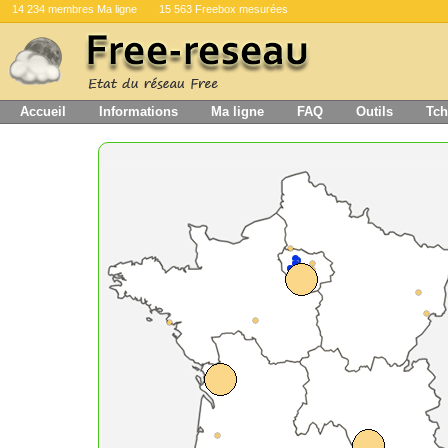
14 234 membres Ma ligne
15 563 Freebox mesurées
Accueil
Informations
Ma ligne
FAQ
Outils
Tch