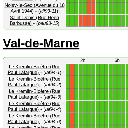
Noisy-le-Sec (Avenue du 18
1
1
1
1
1
1
1
1
1
1
1
1
X
X
Avril 1944)
- (
all93-11
)
Saint-Denis (Rue Henri
1
1
1
1
1
1
1
1
1
1
X
X
X
X
Barbusse)
- (
bau93-15
)
Val-de-Marne
2h
6h
Le Kremlin-Bicêtre (Rue
1
1
1
1
1
1
1
1
1
1
1
1
1
X
Paul Lafargue)
- (
laf94-1
)
Le Kremlin-Bicêtre (Rue
1
1
1
1
1
1
1
1
1
1
1
1
1
X
Paul Lafargue)
- (
laf94-2
)
Le Kremlin-Bicêtre (Rue
1
1
1
1
1
1
1
1
1
1
1
1
1
X
Paul Lafargue)
- (
laf94-3
)
Le Kremlin-Bicêtre (Rue
1
1
1
1
1
1
1
1
1
1
1
1
1
X
Paul Lafargue)
- (
laf94-4
)
Le Kremlin-Bicêtre (Rue
1
1
1
1
1
1
1
1
1
1
1
1
1
X
Paul Lafargue)
- (
laf94-6
)