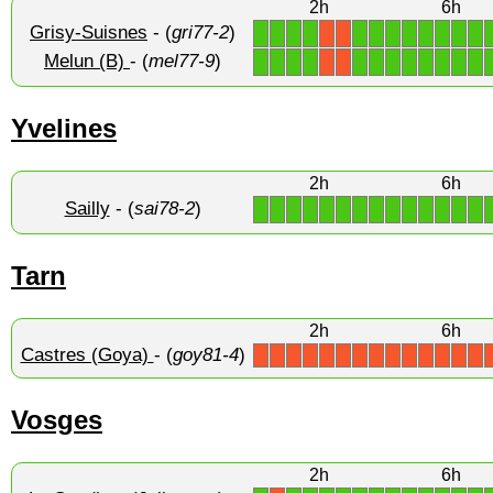
2h
6h
Grisy-Suisnes
- (
gri77-2
)
1
1
1
1
1
1
1
1
1
1
1
1
X
X
Melun (B)
- (
mel77-9
)
1
1
1
1
1
1
1
1
1
1
1
1
X
X
Yvelines
2h
6h
Sailly
- (
sai78-2
)
1
1
1
1
1
1
1
1
1
1
1
1
1
1
Tarn
2h
6h
Castres (Goya)
- (
goy81-4
)
X
X
X
X
X
X
X
X
X
X
X
X
X
X
Vosges
2h
6h