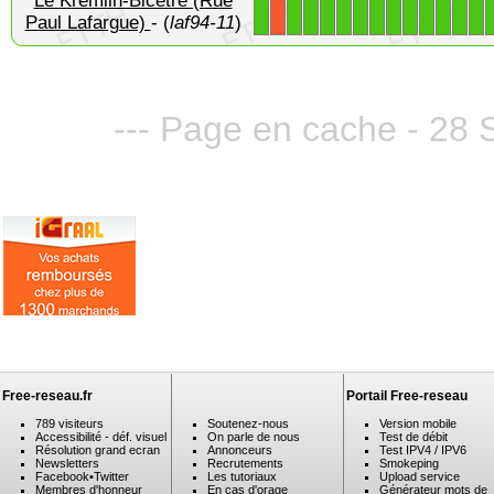
Le Kremlin-Bicêtre (Rue
1
1
1
1
1
1
1
1
1
1
1
1
1
X
Paul Lafargue)
- (
laf94-11
)
--- Page en cache - 28 
Free-reseau.fr
Portail Free-reseau
789 visiteurs
Soutenez-nous
Version mobile
Accessibilité - déf. visuel
On parle de nous
Test de débit
Résolution grand ecran
Annonceurs
Test IPV4 / IPV6
Newsletters
Recrutements
Smokeping
Facebook
•
Twitter
Les tutoriaux
Upload service
Membres d'honneur
En cas d'orage
Générateur mots de