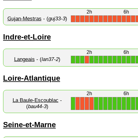
2h
6h
Gujan-Mestras
- (
guj33-3
)
X
X
X
X
X
X
X
X
X
X
X
X
X
X
Indre-et-Loire
2h
6h
Langeais
- (
lan37-2
)
1
1
1
1
1
1
1
1
1
1
1
1
1
X
Loire-Atlantique
2h
6h
La Baule-Escoublac
-
1
1
1
1
1
1
1
1
1
1
X
X
X
X
(
bau44-3
)
Seine-et-Marne