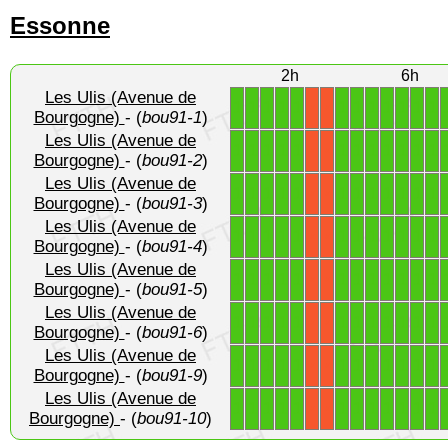
Essonne
2h
6h
Les Ulis (Avenue de
1
1
1
1
1
1
1
1
1
1
1
1
X
X
Bourgogne)
- (
bou91-1
)
Les Ulis (Avenue de
1
1
1
1
1
1
1
1
1
1
1
1
X
X
Bourgogne)
- (
bou91-2
)
Les Ulis (Avenue de
1
1
1
1
1
1
1
1
1
1
1
1
X
X
Bourgogne)
- (
bou91-3
)
Les Ulis (Avenue de
1
1
1
1
1
1
1
1
1
1
1
1
X
X
Bourgogne)
- (
bou91-4
)
Les Ulis (Avenue de
1
1
1
1
1
1
1
1
1
1
1
1
X
X
Bourgogne)
- (
bou91-5
)
Les Ulis (Avenue de
1
1
1
1
1
1
1
1
1
1
1
1
X
X
Bourgogne)
- (
bou91-6
)
Les Ulis (Avenue de
1
1
1
1
1
1
1
1
1
1
1
1
X
X
Bourgogne)
- (
bou91-9
)
Les Ulis (Avenue de
1
1
1
1
1
1
1
1
1
1
1
1
X
X
Bourgogne)
- (
bou91-10
)