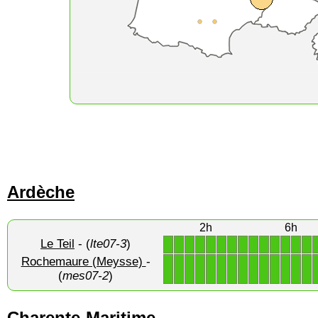
Ardèche
2h
6h
Le Teil
- (
lte07-3
)
1
1
1
1
1
1
1
1
1
1
1
1
1
1
Rochemaure (Meysse)
-
1
1
1
1
1
1
1
1
1
1
1
1
1
1
(
mes07-2
)
Charente-Maritime