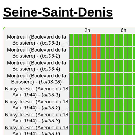
Seine-Saint-Denis
2h
6h
Montreuil (Boulevard de la
1
1
1
1
1
1
1
1
1
1
1
1
X
X
Boissière)
- (
boi93-1
)
Montreuil (Boulevard de la
1
1
1
1
1
1
1
1
1
1
1
1
X
X
Boissière)
- (
boi93-2
)
Montreuil (Boulevard de la
1
1
1
1
1
1
1
1
1
1
1
1
X
X
Boissière)
- (
boi93-4
)
Montreuil (Boulevard de la
1
1
1
1
1
1
1
1
1
1
1
1
X
X
Boissière)
- (
boi93-18
)
Noisy-le-Sec (Avenue du 18
1
1
1
1
1
1
1
1
1
1
1
1
X
X
Avril 1944)
- (
all93-1
)
Noisy-le-Sec (Avenue du 18
1
1
1
1
1
1
1
1
1
1
1
1
X
X
Avril 1944)
- (
all93-2
)
Noisy-le-Sec (Avenue du 18
1
1
1
1
1
1
1
1
1
1
1
1
X
X
Avril 1944)
- (
all93-3
)
Noisy-le-Sec (Avenue du 18
1
1
1
1
1
1
1
1
1
1
1
1
X
X
Avril 1944)
- (
all93-6
)