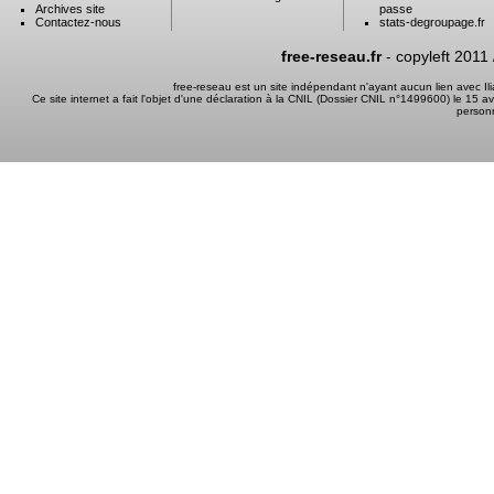
Archives site
passe
Contactez-nous
stats-degroupage.fr
free-reseau.fr
- copyleft 2011
free-reseau est un site indépendant n'ayant aucun lien avec I
Ce site internet a fait l'objet d'une déclaration à la CNIL (Dossier CNIL n°1499600) le 15 a
person