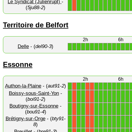
Le Syndicat (Julienrupt)
-
1
1
1
1
1
1
1
1
1
1
1
1
1
X
(
5ju88-2
)
Territoire de Belfort
2h
6h
Delle
- (
del90-3
)
1
1
1
1
1
1
1
1
1
1
1
1
1
1
Essonne
2h
6h
Authon-la-Plaine
- (
aut91-2
)
1
1
1
1
1
1
1
1
1
1
1
X
X
X
Boissy-sous-Saint-Yon
-
1
1
1
1
1
1
1
1
1
1
1
X
X
X
(
boi91-2
)
Boutigny-sur-Essonne
-
1
1
1
1
1
1
1
1
1
1
1
X
X
X
(
bou91-4
)
Brétigny-sur-Orge
- (
bty91-
1
1
1
1
1
1
1
1
1
1
1
X
X
X
8
)
Breuillet
- (
bre91-3
)
1
1
1
1
1
1
1
1
1
1
1
X
X
X