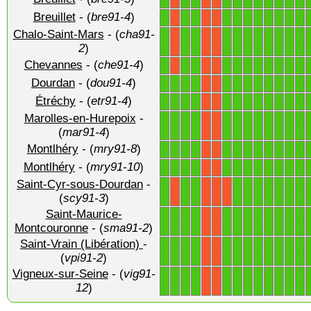
Breuillet
- (
bre91-4
)
1
1
1
1
1
1
1
1
1
1
1
X
X
X
Chalo-Saint-Mars
- (
cha91-
1
1
1
1
1
1
1
1
1
1
1
X
X
X
2
)
Chevannes
- (
che91-4
)
1
1
1
1
1
1
1
1
1
1
1
X
X
X
Dourdan
- (
dou91-4
)
1
1
1
1
1
1
1
1
1
1
1
1
X
X
Étréchy
- (
etr91-4
)
1
1
1
1
1
1
1
1
1
1
1
1
X
X
Marolles-en-Hurepoix
-
1
1
1
1
1
1
1
1
1
1
1
1
X
X
(
mar91-4
)
Montlhéry
- (
mry91-8
)
1
1
1
1
1
1
1
1
1
1
1
1
X
X
Montlhéry
- (
mry91-10
)
1
1
1
1
1
1
1
1
1
1
1
1
X
X
Saint-Cyr-sous-Dourdan
-
1
1
1
1
1
1
1
1
1
1
X
X
X
X
(
scy91-3
)
Saint-Maurice-
1
1
1
1
1
1
1
1
1
1
1
1
X
X
Montcouronne
- (
sma91-2
)
Saint-Vrain (Libération)
-
1
1
1
1
1
1
1
1
1
1
1
1
X
X
(
vpi91-2
)
Vigneux-sur-Seine
- (
vig91-
1
1
1
1
1
1
1
1
1
1
1
1
X
X
12
)