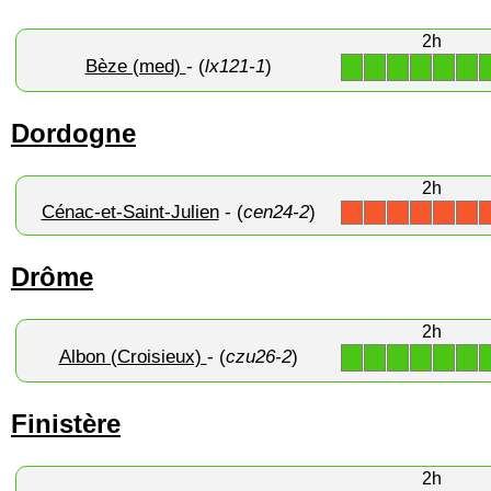
2h
Bèze (med)
- (
lx121-1
)
1
1
1
1
1
1
Dordogne
2h
Cénac-et-Saint-Julien
- (
cen24-2
)
X
X
X
X
X
X
Drôme
2h
Albon (Croisieux)
- (
czu26-2
)
1
1
1
1
1
1
Finistère
2h