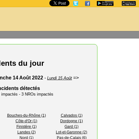
dents du jour
nche 14 Août 2022
-
=>
Lundi 15 Août
ncidents détectés
rs impactés - 3 NROs impactés
Bouches-du-Rhône (1)
Calvados (1)
Côte-d'Or (1)
Dordogne (1)
Finistère (1)
Gard (1)
Landes (2)
Lot-et-Garonne (2)
Nord (1)
Pas-de-Calais (6)