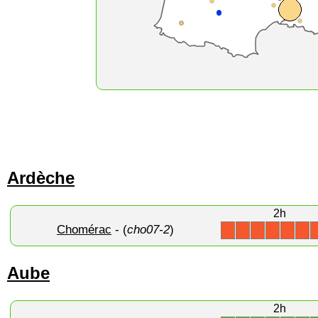
Ardèche
2h
Chomérac
- (
cho07-2
)
X
X
X
X
X
X
Aube
2h