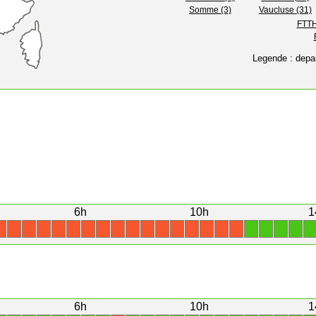
Somme (3)
Vaucluse (31)
FTTH
Legende : depa
6h
10h
1
1
1
1
1
1
X
X
X
X
X
X
X
X
X
X
X
X
X
X
X
X
X
6h
10h
1