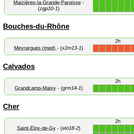
Maizières-la-Grande-Paroisse
-
1
1
1
1
1
1
(
zgp10-1
)
Bouches-du-Rhône
2h
Meyrargues (med)
- (
x2m13-1
)
X
X
X
X
X
X
Calvados
2h
Grandcamp-Maisy
- (
grm14-1
)
1
1
1
1
1
1
Cher
2h
Saint-Éloy-de-Gy
- (
elo18-2
)
1
1
1
1
1
1