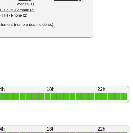
Vosges (1)
 - Haute-Garonne (3)
FTTH - Rhône (2)
rtement (nombre des incidents)
4h
18h
22h
1
1
1
1
1
1
1
1
1
1
1
1
1
1
1
1
1
1
1
1
4h
18h
22h