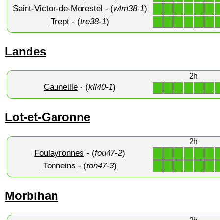
Saint-Victor-de-Morestel
- (
wlm38-1
)
1
1
1
1
1
1
Trept
- (
tre38-1
)
1
1
1
1
1
1
Landes
2h
Cauneille
- (
kll40-1
)
1
1
1
1
1
1
Lot-et-Garonne
2h
Foulayronnes
- (
fou47-2
)
1
1
1
1
1
1
Tonneins
- (
ton47-3
)
1
1
1
1
1
1
Morbihan