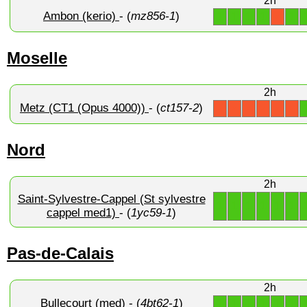
2h
Ambon (kerio)
- (
mz856-1
)
1
1
1
1
1
X
Moselle
2h
Metz (CT1 (Opus 4000))
- (
ct157-2
)
X
X
X
X
X
X
Nord
2h
Saint-Sylvestre-Cappel (St sylvestre
1
1
1
1
1
1
cappel med1)
- (
1yc59-1
)
Pas-de-Calais
2h
Bullecourt (med)
- (
4bt62-1
)
1
1
1
1
1
1