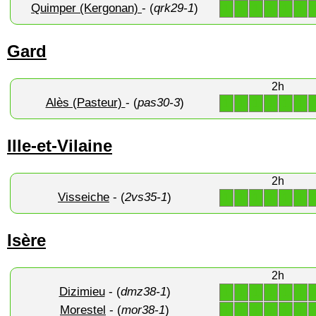
Quimper (Kergonan)
- (
qrk29-1
)
1
1
1
1
1
1
Gard
2h
Alès (Pasteur)
- (
pas30-3
)
1
1
1
1
1
1
Ille-et-Vilaine
2h
Visseiche
- (
2vs35-1
)
1
1
1
1
1
1
Isère
2h
Dizimieu
- (
dmz38-1
)
1
1
1
1
1
1
Morestel
- (
mor38-1
)
1
1
1
1
1
1