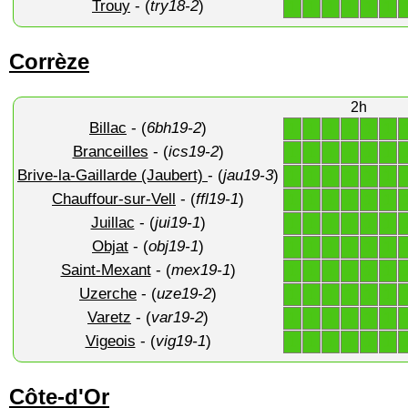
Trouy
- (
try18-2
)
1
1
1
1
1
1
Corrèze
2h
Billac
- (
6bh19-2
)
1
1
1
1
1
1
Branceilles
- (
ics19-2
)
1
1
1
1
1
1
Brive-la-Gaillarde (Jaubert)
- (
jau19-3
)
1
1
1
1
1
1
Chauffour-sur-Vell
- (
ffl19-1
)
1
1
1
1
1
1
Juillac
- (
jui19-1
)
1
1
1
1
1
1
Objat
- (
obj19-1
)
1
1
1
1
1
1
Saint-Mexant
- (
mex19-1
)
1
1
1
1
1
1
Uzerche
- (
uze19-2
)
1
1
1
1
1
1
Varetz
- (
var19-2
)
1
1
1
1
1
1
Vigeois
- (
vig19-1
)
1
1
1
1
1
1
Côte-d'Or