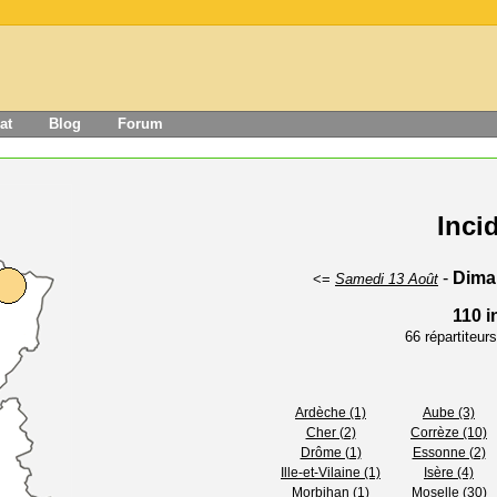
at
Blog
Forum
Inci
-
Dima
<=
Samedi 13 Août
110 i
66 répartiteu
Ardèche (1)
Aube (3)
Cher (2)
Corrèze (10)
Drôme (1)
Essonne (2)
Ille-et-Vilaine (1)
Isère (4)
Morbihan (1)
Moselle (30)