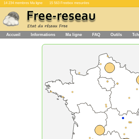
14 234 membres Ma ligne
15 563 Freebox mesurées
Accueil
Informations
Ma ligne
FAQ
Outils
Tch