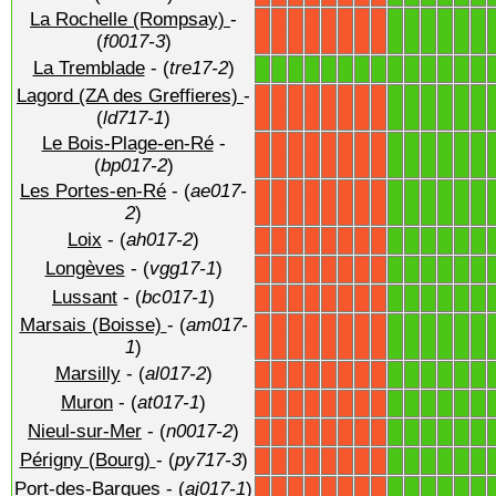
La Rochelle (Rompsay)
-
1
1
1
1
1
1
X
X
X
X
X
X
X
X
(
f0017-3
)
La Tremblade
- (
tre17-2
)
1
1
1
1
1
1
1
1
1
1
1
1
1
1
Lagord (ZA des Greffieres)
-
1
1
1
1
1
1
X
X
X
X
X
X
X
X
(
ld717-1
)
Le Bois-Plage-en-Ré
-
1
1
1
1
1
1
X
X
X
X
X
X
X
X
(
bp017-2
)
Les Portes-en-Ré
- (
ae017-
1
1
1
1
1
1
X
X
X
X
X
X
X
X
2
)
Loix
- (
ah017-2
)
1
1
1
1
1
1
X
X
X
X
X
X
X
X
Longèves
- (
vgg17-1
)
1
1
1
1
1
1
X
X
X
X
X
X
X
X
Lussant
- (
bc017-1
)
1
1
1
1
1
1
X
X
X
X
X
X
X
X
Marsais (Boisse)
- (
am017-
1
1
1
1
1
1
X
X
X
X
X
X
X
X
1
)
Marsilly
- (
al017-2
)
1
1
1
1
1
1
X
X
X
X
X
X
X
X
Muron
- (
at017-1
)
1
1
1
1
1
1
X
X
X
X
X
X
X
X
Nieul-sur-Mer
- (
n0017-2
)
1
1
1
1
1
1
X
X
X
X
X
X
X
X
Périgny (Bourg)
- (
py717-3
)
1
1
1
1
1
1
X
X
X
X
X
X
X
X
Port-des-Barques
- (
aj017-1
)
1
1
1
1
1
1
X
X
X
X
X
X
X
X