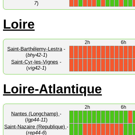
1
1
1
1
1
1
1
X
X
X
X
X
X
X
7
)
Loire
2h
6h
Saint-Barthélemy-Lestra
-
X
X
X
X
X
X
X
X
X
X
X
X
X
X
(
bhy42-1
)
Saint-Cyr-les-Vignes
-
X
X
X
X
X
X
X
X
X
X
X
X
X
X
(
vig42-1
)
Loire-Atlantique
2h
6h
Nantes (Longchamp)
-
1
1
1
1
1
1
1
1
1
1
1
1
1
X
(
lgp44-11
)
Saint-Nazaire (Republique)
-
1
1
1
1
1
X
X
X
X
X
X
X
X
X
(
rep44-6
)