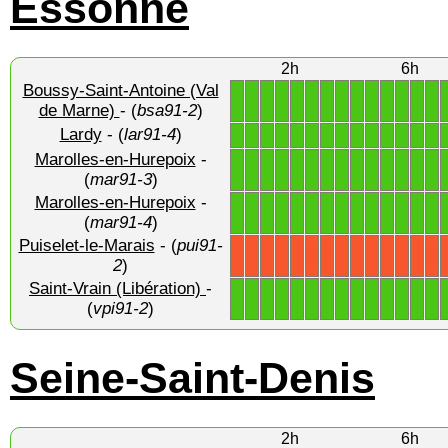
Essonne
2h
6h
Boussy-Saint-Antoine (Val
1
1
1
1
1
1
1
1
1
1
1
1
1
1
de Marne)
- (
bsa91-2
)
Lardy
- (
lar91-4
)
1
1
1
1
1
1
1
1
1
1
1
1
1
1
Marolles-en-Hurepoix
-
1
1
1
1
1
1
1
1
1
1
1
1
1
1
(
mar91-3
)
Marolles-en-Hurepoix
-
1
1
1
1
1
1
1
1
1
1
1
1
1
1
(
mar91-4
)
Puiselet-le-Marais
- (
pui91-
X
X
X
X
X
X
X
X
X
X
X
X
X
X
2
)
Saint-Vrain (Libération)
-
1
1
1
1
1
1
1
1
1
1
1
1
1
1
(
vpi91-2
)
Seine-Saint-Denis
2h
6h