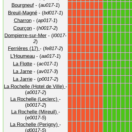
Bourgneuf
- (
au017-1
)
1
1
1
1
1
1
X
X
X
X
X
X
X
X
Breuil-Magné
- (
bd017-1
)
1
1
1
1
1
1
X
X
X
X
X
X
X
X
Charron
- (
ap017-1
)
1
1
1
1
1
1
X
X
X
X
X
X
X
X
Courçon
- (
h0017-2
)
1
1
1
1
1
1
X
X
X
X
X
X
X
X
Dompierre-sur-Mer
- (
l0017-
1
1
1
1
1
1
X
X
X
X
X
X
X
X
2
)
Ferrières (17)
- (
fe817-2
)
1
1
1
1
1
1
X
X
X
X
X
X
X
X
L'Houmeau
- (
aa017-1
)
1
1
1
1
1
1
X
X
X
X
X
X
X
X
La Flotte
- (
ac017-1
)
1
1
1
1
1
1
X
X
X
X
X
X
X
X
La Jarne
- (
av017-3
)
1
1
1
1
1
1
X
X
X
X
X
X
X
X
La Jarrie
- (
p0017-2
)
1
1
1
1
1
1
X
X
X
X
X
X
X
X
La Rochelle (Hotel de Ville)
-
1
1
1
1
1
1
X
X
X
X
X
X
X
X
(
a0017-2
)
La Rochelle (Leclerc)
-
1
1
1
1
1
1
X
X
X
X
X
X
X
X
(
b0017-2
)
La Rochelle (Mireuil)
-
1
1
1
1
1
1
X
X
X
X
X
X
X
X
(
e0017-5
)
La Rochelle (Perigny)
-
1
1
1
1
1
1
X
X
X
X
X
X
X
X
(
d0017-5
)