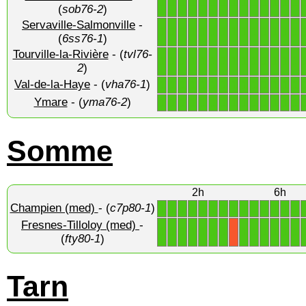
1
1
1
1
1
1
1
1
1
1
1
1
1
1
(
sob76-2
)
Servaville-Salmonville
-
1
1
1
1
1
1
1
1
1
1
1
1
1
1
(
6ss76-1
)
Tourville-la-Rivière
- (
tvl76-
1
1
1
1
1
1
1
1
1
1
1
1
1
1
2
)
Val-de-la-Haye
- (
vha76-1
)
1
1
1
1
1
1
1
1
1
1
1
1
1
1
Ymare
- (
yma76-2
)
1
1
1
1
1
1
1
1
1
1
1
1
1
1
Somme
2h
6h
Champien (med)
- (
c7p80-1
)
1
1
1
1
1
1
1
1
1
1
1
1
1
1
Fresnes-Tilloloy (med)
-
1
1
1
1
1
1
1
1
1
1
1
1
1
X
(
fty80-1
)
Tarn