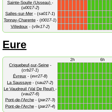
Sainte-Soulle (Usseau)
-
1
1
1
1
1
1
X
X
X
X
X
X
X
X
(
u0017-2
)
Salles-sur-Mer
- (
sa017-1
)
1
1
1
1
1
1
X
X
X
X
X
X
X
X
Tonnay-Charente
- (
t0017-1
)
1
1
1
1
1
1
X
X
X
X
X
X
X
X
Villedoux
- (
v9x17-2
)
1
1
1
1
1
1
X
X
X
X
X
X
X
X
Eure
2h
6h
Criquebeuf-sur-Seine
-
1
1
1
1
1
1
1
1
1
1
1
1
1
1
(
crb27-1
)
Évreux
- (
evr27-8
)
1
1
1
1
1
1
1
1
1
1
1
1
1
1
La Saussaye
- (
sau27-2
)
1
1
1
1
1
1
1
1
1
1
1
1
1
1
Le Vaudreuil (Val De Reuil)
-
1
1
1
1
1
1
1
1
1
1
1
1
1
1
(
vau27-6
)
Pont-de-l'Arche
- (
par27-3
)
1
1
1
1
1
1
1
1
1
1
1
1
1
1
Pont-de-l'Arche
- (
par27-4
)
1
1
1
1
1
1
1
1
1
1
1
1
1
1