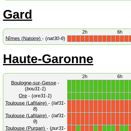
Gard
2h
6h
Nîmes (Natoire)
- (
nat30-6
)
X
X
X
X
X
X
X
X
X
X
X
X
X
X
Haute-Garonne
2h
6h
Boulogne-sur-Gesse
-
1
1
1
1
1
1
1
1
1
1
1
1
1
1
(
bou31-1
)
Ore
- (
ore31-1
)
1
1
1
1
1
1
1
1
1
1
1
1
1
1
Toulouse (Lafilaire)
- (
laf31-
X
X
X
X
X
X
X
X
X
X
X
X
X
X
8
)
Toulouse (Lafilaire)
- (
laf31-
X
X
X
X
X
X
X
X
X
X
X
X
X
X
9
)
Toulouse (Purpan)
- (
pur31-