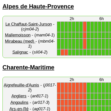
Alpes de Haute-Provence
2h
6h
Le Chaffaut-Saint-Jurson
-
1
1
1
1
1
1
1
1
1
1
1
1
1
X
(
cjm04-2
)
Mallemoisson
- (
mam04-1
)
1
1
1
1
1
1
1
1
1
1
1
1
1
X
Mirabeau (med)
- (
mbm04-
1
1
1
1
1
1
1
1
1
1
1
1
1
X
1
)
Salignac
- (
sli04-2
)
1
1
1
1
1
1
1
1
1
1
1
1
X
X
Charente-Maritime
2h
6h
Aigrefeuille-d'Aunis
- (
j0017-
1
1
1
1
1
1
X
X
X
X
X
X
X
X
2
)
Angliers
- (
an817-1
)
1
1
1
1
1
1
X
X
X
X
X
X
X
X
Angoulins
- (
ar017-3
)
1
1
1
1
1
1
X
X
X
X
X
X
X
X
Ars-en-Ré
- (
ag017-1
)
1
1
1
1
1
1
X
X
X
X
X
X
X
X