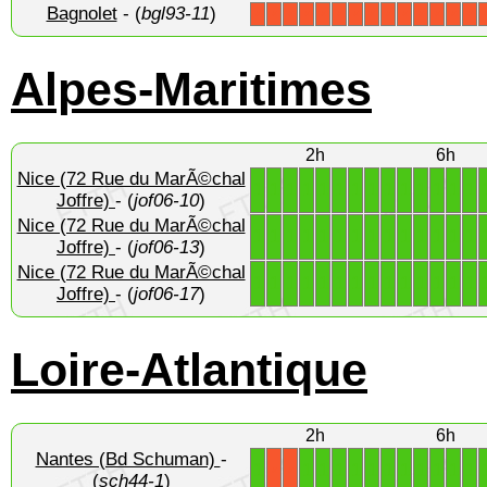
Bagnolet
- (
bgl93-11
)
X
X
X
X
X
X
X
X
X
X
X
X
X
X
Alpes-Maritimes
2h
6h
Nice (72 Rue du MarÃ©chal
1
1
1
1
1
1
1
1
1
1
1
1
1
1
Joffre)
- (
jof06-10
)
Nice (72 Rue du MarÃ©chal
1
1
1
1
1
1
1
1
1
1
1
1
1
1
Joffre)
- (
jof06-13
)
Nice (72 Rue du MarÃ©chal
1
1
1
1
1
1
1
1
1
1
1
1
1
1
Joffre)
- (
jof06-17
)
Loire-Atlantique
2h
6h
Nantes (Bd Schuman)
-
1
1
1
1
1
1
1
1
1
1
1
1
X
X
(
sch44-1
)