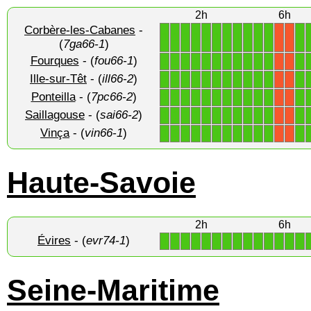
2h
6h
Corbère-les-Cabanes
-
1
1
1
1
1
1
1
1
1
1
1
1
X
X
(
7ga66-1
)
Fourques
- (
fou66-1
)
1
1
1
1
1
1
1
1
1
1
1
1
X
X
Ille-sur-Têt
- (
ill66-2
)
1
1
1
1
1
1
1
1
1
1
1
1
X
X
Ponteilla
- (
7pc66-2
)
1
1
1
1
1
1
1
1
1
1
1
1
X
X
Saillagouse
- (
sai66-2
)
1
1
1
1
1
1
1
1
1
1
1
1
X
X
Vinça
- (
vin66-1
)
1
1
1
1
1
1
1
1
1
1
1
1
X
X
Haute-Savoie
2h
6h
Évires
- (
evr74-1
)
1
1
1
1
1
1
1
1
1
1
1
1
1
1
Seine-Maritime