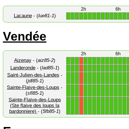
2h
6h
Lacaune
- (
lue81-1
)
1
1
1
1
1
1
1
1
1
1
1
1
1
1
Vendée
2h
6h
Aizenay
- (
aiz85-2
)
1
1
1
1
1
1
1
1
1
1
1
1
1
X
Landeronde
- (
lad85-1
)
1
1
1
1
1
1
1
1
1
1
1
1
1
X
Saint-Julien-des-Landes
-
1
1
1
1
1
1
1
1
1
1
1
1
1
X
(
jdl85-1
)
Sainte-Flaive-des-Loups
-
1
1
1
1
1
1
1
1
1
1
1
1
1
X
(
sfl85-1
)
Sainte-Flaive-des-Loups
1
1
1
1
1
1
1
1
1
1
1
1
1
(Ste flaive des loups la
X
bardonniere)
- (
5fb85-1
)