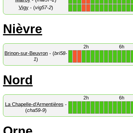
1
1
1
1
1
1
1
1
1
1
1
1
X
X
Vigy
- (
vig57-2
)
1
1
1
1
1
1
1
1
1
1
1
1
X
X
Nièvre
2h
6h
Brinon-sur-Beuvron
- (
bri58-
1
1
1
1
1
1
1
1
1
1
1
1
X
X
1
)
Nord
2h
6h
La Chapelle-d'Armentières
-
1
1
1
1
1
1
1
1
1
1
1
1
1
1
(
cha59-9
)
Orne