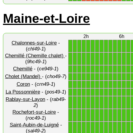
Maine-et-Loire
2h
6h
Chalonnes-sur-Loire
-
1
1
1
1
1
1
1
1
1
1
1
1
1
1
(
chl49-1
)
Chemillé (Chemille chalet)
-
1
1
1
1
1
1
1
1
1
1
1
1
1
1
(
9hc49-1
)
Chemillé
- (
ce949-1
)
1
1
1
1
1
1
1
1
1
1
1
1
1
1
Cholet (Mandel)
- (
cho49-7
)
1
1
1
1
1
1
1
1
1
1
1
1
1
1
Coron
- (
crn49-1
)
1
1
1
1
1
1
1
1
1
1
1
1
1
1
La Possonnière
- (
pos49-1
)
1
1
1
1
1
1
1
1
1
1
1
1
1
1
Rablay-sur-Layon
- (
rab49-
1
1
1
1
1
1
1
1
1
1
1
1
1
1
2
)
Rochefort-sur-Loire
-
1
1
1
1
1
1
1
1
1
1
1
1
1
1
(
roc49-1
)
Saint-Aubin-de-Luigné
-
1
1
1
1
1
1
1
1
1
1
1
1
1
1
(
sal49-2
)