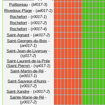
Puilboreau
- (
bf017-3
)
1
1
1
1
1
1
X
X
X
X
X
X
X
X
Rivedoux-Plage
- (
ad017-1
)
1
1
1
1
1
1
X
X
X
X
X
X
X
X
Rochefort
- (
r0017-1
)
1
1
1
1
1
1
X
X
X
X
X
X
X
X
Rochefort
- (
r0017-2
)
1
1
1
1
1
1
X
X
X
X
X
X
X
X
Rochefort
- (
r0017-4
)
1
1
1
1
1
1
X
X
X
X
X
X
X
X
Saint-Agnant
- (
ak017-2
)
1
1
1
1
1
1
X
X
X
X
X
X
X
X
Saint-Georges-du-Bois
-
1
1
1
1
1
1
X
X
X
X
X
X
X
X
(
an017-1
)
Saint-Jean-de-Liversay
-
1
1
1
1
1
1
X
X
X
X
X
X
X
X
(
sj017-2
)
Saint-Laurent-de-la-Prée
1
1
1
1
1
1
X
X
X
X
X
X
X
X
(Saint Pierre)
- (
sp017-1
)
Saint-Martin-de-Ré
-
1
1
1
1
1
1
X
X
X
X
X
X
X
X
(
w0017-1
)
Saint-Sauveur-d'Aunis
-
1
1
1
1
1
1
X
X
X
X
X
X
X
X
(
v0017-2
)
Saint-Xandre
- (
x0017-2
)
1
1
1
1
1
1
X
X
X
X
X
X
X
X
Sainte-Marie-de-Ré
-
1
1
1
1
1
1
X
X
X
X
X
X
X
X
(
y0017-2
)