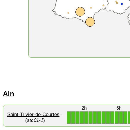
Ain
2h
6h
Saint-Trivier-de-Courtes
-
1
1
1
1
1
1
1
1
1
1
1
1
1
1
(
stc01-1
)