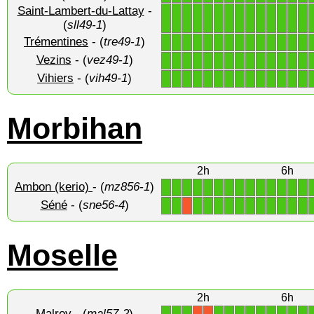
Saint-Lambert-du-Lattay
-
1
1
1
1
1
1
1
1
1
1
1
1
1
1
(
sll49-1
)
Trémentines
- (
tre49-1
)
1
1
1
1
1
1
1
1
1
1
1
1
1
1
Vezins
- (
vez49-1
)
1
1
1
1
1
1
1
1
1
1
1
1
1
1
Vihiers
- (
vih49-1
)
1
1
1
1
1
1
1
1
1
1
1
1
1
1
Morbihan
2h
6h
Ambon (kerio)
- (
mz856-1
)
1
1
1
1
1
1
1
1
1
1
1
1
1
1
Séné
- (
sne56-4
)
1
1
1
1
1
1
1
1
1
1
1
1
1
X
Moselle
2h
6h
Malroy
- (
mal57-2
)