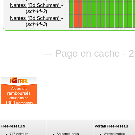
Nantes (Bd Schuman)
-
1
1
1
1
1
1
1
1
1
1
1
1
X
X
(
sch44-2
)
Nantes (Bd Schuman)
-
1
1
1
1
1
1
1
1
1
1
1
1
X
X
(
sch44-3
)
--- Page en cache - 2
Free-reseau.fr
Portail Free-reseau
747 visiteurs
Soutenez-nous
Version mobile