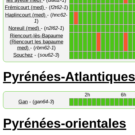
les ayette med)
- (
dla62-1
)
Frémicourt (med)
- (
f2t62-1
)
1
1
1
1
1
1
1
1
1
1
1
1
1
1
Haplincourt (med)
- (
hnc62-
1
1
1
1
1
1
1
1
1
1
1
1
1
X
1
)
Noreuil (med)
- (
n2l62-1
)
1
1
1
1
1
1
1
1
1
1
1
1
1
1
Riencourt-lès-Bapaume
1
1
1
1
1
1
1
1
1
1
1
1
(Riencourt les bapaume
X
X
med)
- (
rbm62-1
)
Souchez
- (
sou62-3
)
1
1
1
1
1
1
1
1
1
1
1
1
1
1
Pyrénées-Atlantique
2h
6h
Gan
- (
gan64-3
)
1
1
1
1
1
1
1
1
1
1
1
1
1
1
Pyrénées-orientales