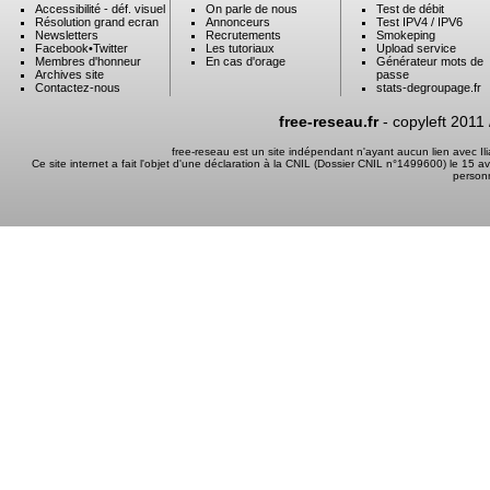
Accessibilité - déf. visuel
On parle de nous
Test de débit
Résolution grand ecran
Annonceurs
Test IPV4 / IPV6
Newsletters
Recrutements
Smokeping
Facebook
•
Twitter
Les tutoriaux
Upload service
Membres d'honneur
En cas d'orage
Générateur mots de
Archives site
passe
Contactez-nous
stats-degroupage.fr
free-reseau.fr
- copyleft 2011
free-reseau est un site indépendant n'ayant aucun lien avec I
Ce site internet a fait l'objet d'une déclaration à la CNIL (Dossier CNIL n°1499600) le 15 a
person