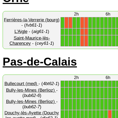
2h
6h
Ferrières-la-Verrerie (bourg)
1
1
1
1
1
1
1
1
1
1
X
X
X
X
- (
fvb61-1
)
L'Aigle
- (
aig61-1
)
1
1
1
1
1
1
1
1
1
1
1
1
X
X
Saint-Maurice-lès-
1
1
1
1
1
1
1
1
1
1
1
1
X
X
Charencey
- (
cey61-1
)
Pas-de-Calais
2h
6h
Bullecourt (med)
- (
4bt62-1
)
1
1
1
1
1
1
1
1
1
1
1
1
1
1
Bully-les-Mines (Berlioz)
-
1
1
1
1
1
1
1
1
1
1
1
1
1
1
(
bub62-6
)
Bully-les-Mines (Berlioz)
-
1
1
1
1
1
1
1
1
1
1
1
1
1
1
(
bub62-7
)
Douchy-lès-Ayette (Douchy
1
1
1
1
1
1
1
1
1
1
1
1
1
X