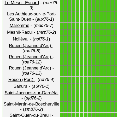
Le Mesnil-Esnard
- (
mer76-
1
1
1
1
1
1
1
1
1
1
1
1
1
1
3
)
Les Authieux-sur-le-Port-
1
1
1
1
1
1
1
1
1
1
1
1
1
1
Saint-Ouen
- (
aux76-1
)
Maromme
- (
mac76-7
)
1
1
1
1
1
1
1
1
1
1
1
1
1
1
Mesnil-Raoul
- (
mrz76-2
)
1
1
1
1
1
1
1
1
1
1
1
1
1
1
Nolléval
- (
nol76-1
)
1
1
1
1
1
1
1
1
1
1
1
1
1
1
Rouen (Jeanne d'Arc)
-
1
1
1
1
1
1
1
1
1
1
1
1
1
1
(
roa76-8
)
Rouen (Jeanne d'Arc)
-
1
1
1
1
1
1
1
1
1
1
1
1
1
1
(
roa76-12
)
Rouen (Jeanne d'Arc)
-
1
1
1
1
1
1
1
1
1
1
1
1
1
1
(
roa76-13
)
Rouen (Port)
- (
rof76-4
)
1
1
1
1
1
1
1
1
1
1
1
1
1
1
Sahurs
- (
s6r76-1
)
1
1
1
1
1
1
1
1
1
1
1
1
1
1
Saint-Jacques-sur-Darnétal
1
1
1
1
1
1
1
1
1
1
1
1
1
1
- (
sjd76-2
)
Saint-Martin-de-Boscherville
1
1
1
1
1
1
1
1
1
1
1
1
1
1
- (
smb76-2
)
Saint-Ouen-du-Breuil
-