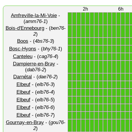
2h
6h
Amfreville-la-Mi-Voie
-
1
1
1
1
1
1
1
1
1
1
1
1
1
1
(
amm76-1
)
Bois-d'Ennebourg
- (
ben76-
1
1
1
1
1
1
1
1
1
1
1
1
1
1
2
)
Boos
- (
4bs76-3
)
1
1
1
1
1
1
1
1
1
1
1
1
1
1
Bosc-Hyons
- (
bhy76-1
)
1
1
1
1
1
1
1
1
1
1
1
1
1
1
Canteleu
- (
cag76-4
)
1
1
1
1
1
1
1
1
1
1
1
1
1
1
Dampierre-en-Bray
-
1
1
1
1
1
1
1
1
1
1
1
1
1
1
(
dab76-2
)
Darnétal
- (
dae76-2
)
1
1
1
1
1
1
1
1
1
1
1
1
1
1
Elbeuf
- (
elb76-3
)
1
1
1
1
1
1
1
1
1
1
1
1
1
1
Elbeuf
- (
elb76-4
)
1
1
1
1
1
1
1
1
1
1
1
1
1
1
Elbeuf
- (
elb76-5
)
1
1
1
1
1
1
1
1
1
1
1
1
1
1
Elbeuf
- (
elb76-6
)
1
1
1
1
1
1
1
1
1
1
1
1
1
1
Elbeuf
- (
elb76-7
)
1
1
1
1
1
1
1
1
1
1
1
1
1
1
Gournay-en-Bray
- (
gou76-
1
1
1
1
1
1
1
1
1
1
1
1
1
1
2
)