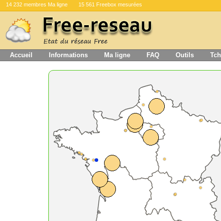
14 232 membres Ma ligne
15 561 Freebox mesurées
Accueil
Informations
Ma ligne
FAQ
Outils
Tch