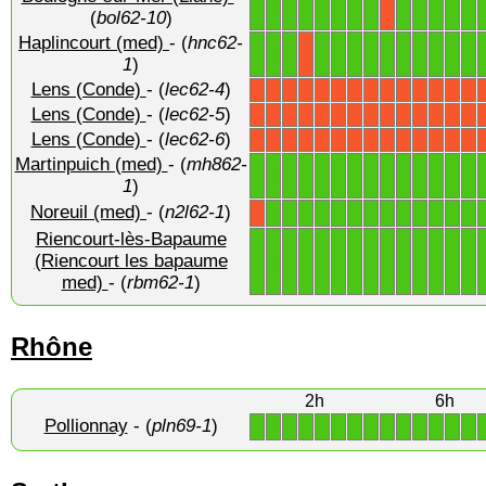
1
1
1
1
1
1
1
1
1
1
1
1
1
X
(
bol62-10
)
Haplincourt (med)
- (
hnc62-
1
1
1
1
1
1
1
1
1
1
1
1
1
X
1
)
Lens (Conde)
- (
lec62-4
)
X
X
X
X
X
X
X
X
X
X
X
X
X
X
Lens (Conde)
- (
lec62-5
)
X
X
X
X
X
X
X
X
X
X
X
X
X
X
Lens (Conde)
- (
lec62-6
)
X
X
X
X
X
X
X
X
X
X
X
X
X
X
Martinpuich (med)
- (
mh862-
1
1
1
1
1
1
1
1
1
1
1
1
1
1
1
)
Noreuil (med)
- (
n2l62-1
)
1
1
1
1
1
1
1
1
1
1
1
1
1
X
Riencourt-lès-Bapaume
1
1
1
1
1
1
1
1
1
1
1
1
1
1
(Riencourt les bapaume
med)
- (
rbm62-1
)
Rhône
2h
6h
Pollionnay
- (
pln69-1
)
1
1
1
1
1
1
1
1
1
1
1
1
1
1