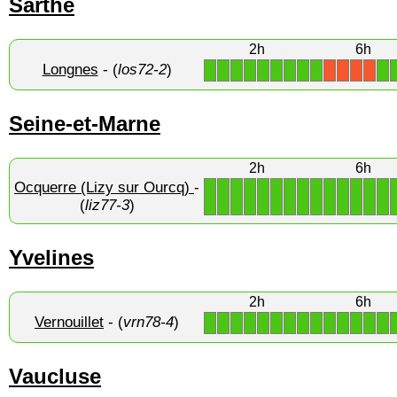
Sarthe
2h
6h
Longnes
- (
los72-2
)
1
1
1
1
1
1
1
1
1
1
X
X
X
X
Seine-et-Marne
2h
6h
Ocquerre (Lizy sur Ourcq)
-
1
1
1
1
1
1
1
1
1
1
1
1
1
1
(
liz77-3
)
Yvelines
2h
6h
Vernouillet
- (
vrn78-4
)
1
1
1
1
1
1
1
1
1
1
1
1
1
1
Vaucluse