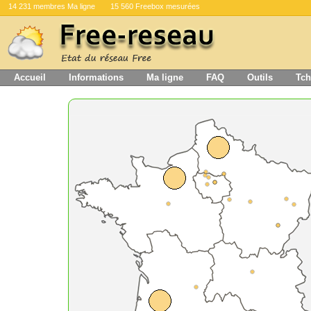
14 231 membres Ma ligne
15 560 Freebox mesurées
Accueil
Informations
Ma ligne
FAQ
Outils
Tch