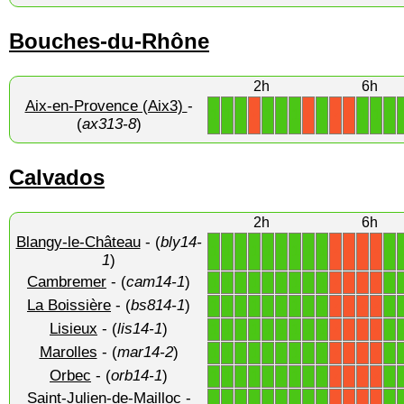
Bouches-du-Rhône
2h
6h
Aix-en-Provence (Aix3)
-
1
1
1
1
1
1
1
1
1
1
X
X
X
X
(
ax313-8
)
Calvados
2h
6h
Blangy-le-Château
- (
bly14-
1
1
1
1
1
1
1
1
1
1
X
X
X
X
1
)
Cambremer
- (
cam14-1
)
1
1
1
1
1
1
1
1
1
1
X
X
X
X
La Boissière
- (
bs814-1
)
1
1
1
1
1
1
1
1
1
1
X
X
X
X
Lisieux
- (
lis14-1
)
1
1
1
1
1
1
1
1
1
1
X
X
X
X
Marolles
- (
mar14-2
)
1
1
1
1
1
1
1
1
1
1
X
X
X
X
Orbec
- (
orb14-1
)
1
1
1
1
1
1
1
1
1
1
X
X
X
X
Saint-Julien-de-Mailloc
-