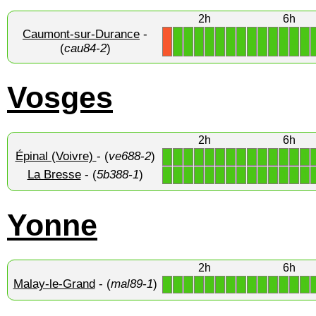
2h
6h
Caumont-sur-Durance
-
1
1
1
1
1
1
1
1
1
1
1
1
1
X
(
cau84-2
)
Vosges
2h
6h
Épinal (Voivre)
- (
ve688-2
)
1
1
1
1
1
1
1
1
1
1
1
1
1
1
La Bresse
- (
5b388-1
)
1
1
1
1
1
1
1
1
1
1
1
1
1
1
Yonne
2h
6h
Malay-le-Grand
- (
mal89-1
)
1
1
1
1
1
1
1
1
1
1
1
1
1
1