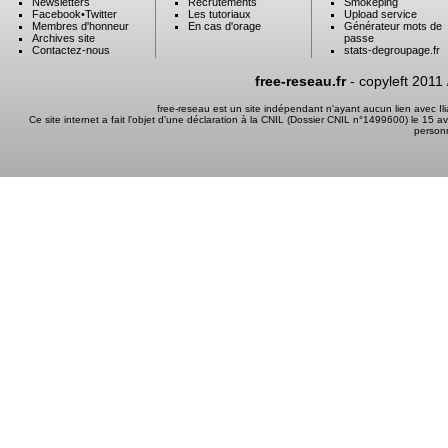
Newsletters
Recrutements
Smokeping
Facebook
•
Twitter
Les tutoriaux
Upload service
Membres d'honneur
En cas d'orage
Générateur mots de
Archives site
passe
Contactez-nous
stats-degroupage.fr
free-reseau.fr
- copyleft 2011
free-reseau est un site indépendant n'ayant aucun lien avec I
Ce site internet a fait l'objet d'une déclaration à la CNIL (Dossier CNIL n°1499600) le 15 a
person