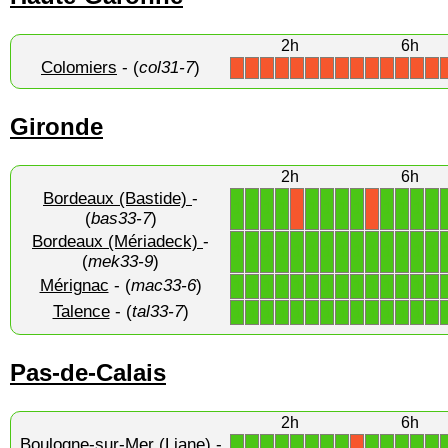
2h
6h
Colomiers
- (
col31-7
)
X
X
X
X
X
X
X
X
X
X
X
X
X
X
Gironde
2h
6h
Bordeaux (Bastide)
-
1
1
1
1
1
1
1
1
1
1
1
1
X
X
(
bas33-7
)
Bordeaux (Mériadeck)
-
1
1
1
1
1
1
1
1
1
1
1
1
1
1
(
mek33-9
)
Mérignac
- (
mac33-6
)
1
1
1
1
1
1
1
1
1
1
1
1
1
1
Talence
- (
tal33-7
)
1
1
1
1
1
1
1
1
1
1
1
1
1
1
Pas-de-Calais
2h
6h
Boulogne-sur-Mer (Liane)
-