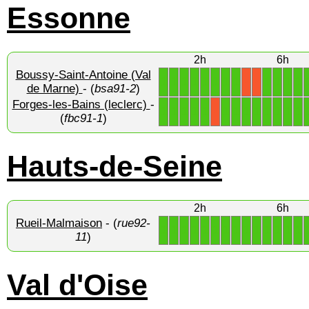
Essonne
2h
6h
Boussy-Saint-Antoine (Val
1
1
1
1
1
1
1
1
1
1
1
1
X
X
de Marne)
- (
bsa91-2
)
Forges-les-Bains (leclerc)
-
1
1
1
1
1
1
1
1
1
1
1
1
1
X
(
fbc91-1
)
Hauts-de-Seine
2h
6h
Rueil-Malmaison
- (
rue92-
1
1
1
1
1
1
1
1
1
1
1
1
1
1
11
)
Val d'Oise