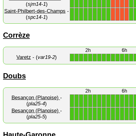
1
1
1
1
1
1
1
1
1
1
X
X
X
X
(
sjm14-1
)
Saint-Philbert-des-Champs
-
1
1
1
1
1
1
1
1
1
1
X
X
X
X
(
spc14-1
)
Corrèze
2h
6h
Varetz
- (
var19-2
)
1
1
1
1
1
1
1
1
1
1
1
1
1
1
Doubs
2h
6h
Besançon (Planoise)
-
1
1
1
1
1
1
1
1
1
1
1
1
1
1
(
pla25-4
)
Besançon (Planoise)
-
1
1
1
1
1
1
1
1
1
1
1
1
1
1
(
pla25-5
)
Haute-Garonne