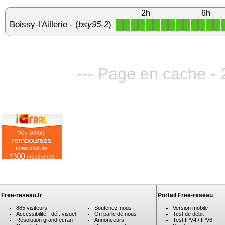
2h
6h
Boissy-l'Aillerie
- (
bsy95-2
)
1
1
1
1
1
1
1
1
1
1
1
1
1
1
--- Page en cache - 
Free-reseau.fr
Portail Free-reseau
885 visiteurs
Soutenez-nous
Version mobile
Accessibilité - déf. visuel
On parle de nous
Test de débit
Résolution grand ecran
Annonceurs
Test IPV4 / IPV6