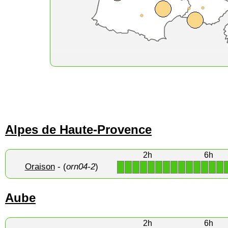
Alpes de Haute-Provence
2h
6h
Oraison
- (
orn04-2
)
1
1
1
1
1
1
1
1
1
1
1
1
1
1
Aube
2h
6h