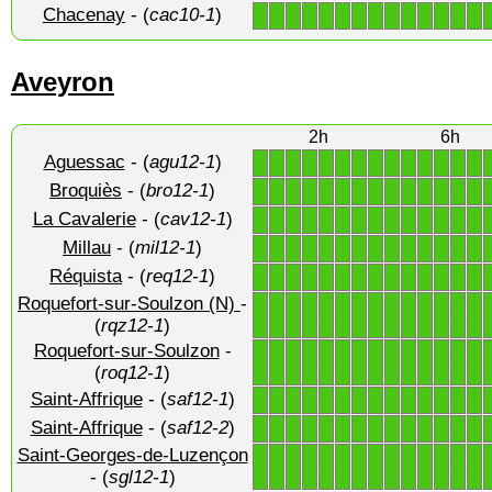
Chacenay
- (
cac10-1
)
1
1
1
1
1
1
1
1
1
1
1
1
1
1
Aveyron
2h
6h
Aguessac
- (
agu12-1
)
1
1
1
1
1
1
1
1
1
1
1
1
1
1
Broquiès
- (
bro12-1
)
1
1
1
1
1
1
1
1
1
1
1
1
1
1
La Cavalerie
- (
cav12-1
)
1
1
1
1
1
1
1
1
1
1
1
1
1
1
Millau
- (
mil12-1
)
1
1
1
1
1
1
1
1
1
1
1
1
1
1
Réquista
- (
req12-1
)
1
1
1
1
1
1
1
1
1
1
1
1
1
1
Roquefort-sur-Soulzon (N)
-
1
1
1
1
1
1
1
1
1
1
1
1
1
1
(
rqz12-1
)
Roquefort-sur-Soulzon
-
1
1
1
1
1
1
1
1
1
1
1
1
1
1
(
roq12-1
)
Saint-Affrique
- (
saf12-1
)
1
1
1
1
1
1
1
1
1
1
1
1
1
1
Saint-Affrique
- (
saf12-2
)
1
1
1
1
1
1
1
1
1
1
1
1
1
1
Saint-Georges-de-Luzençon
1
1
1
1
1
1
1
1
1
1
1
1
1
1
- (
sgl12-1
)