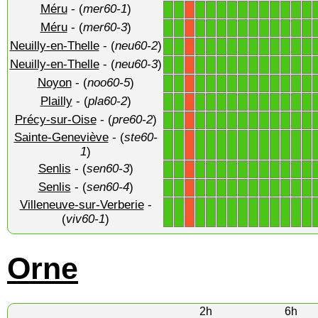
Méru
- (
mer60-1
)
1
1
1
1
1
1
1
1
1
1
1
1
1
X
Méru
- (
mer60-3
)
1
1
1
1
1
1
1
1
1
1
1
1
1
X
Neuilly-en-Thelle
- (
neu60-2
)
1
1
1
1
1
1
1
1
1
1
1
1
1
X
Neuilly-en-Thelle
- (
neu60-3
)
1
1
1
1
1
1
1
1
1
1
1
1
1
X
Noyon
- (
noo60-5
)
1
1
1
1
1
1
1
1
1
1
1
1
1
X
Plailly
- (
pla60-2
)
1
1
1
1
1
1
1
1
1
1
1
1
1
X
Précy-sur-Oise
- (
pre60-2
)
1
1
1
1
1
1
1
1
1
1
1
1
1
X
Sainte-Geneviève
- (
ste60-
1
1
1
1
1
1
1
1
1
1
1
1
1
X
1
)
Senlis
- (
sen60-3
)
1
1
1
1
1
1
1
1
1
1
1
1
1
X
Senlis
- (
sen60-4
)
1
1
1
1
1
1
1
1
1
1
1
1
1
X
Villeneuve-sur-Verberie
-
1
1
1
1
1
1
1
1
1
1
1
1
1
X
(
viv60-1
)
Orne
2h
6h