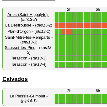
2h
6h
Arles (Saint Hippolyte)
-
1
1
1
1
1
1
1
1
1
1
1
1
1
1
(
sth13-2
)
La Destrousse
- (
des13-2
)
X
X
X
X
X
X
X
X
X
X
X
X
X
X
Plan-d'Orgon
- (
plo13-1
)
1
1
1
1
1
1
1
1
1
1
1
X
X
X
Saint-Mitre-les-Remparts
-
1
1
1
1
1
1
1
1
1
1
1
1
1
1
(
smi13-3
)
Sausset-les-Pins
- (
sau13-
1
1
1
1
1
1
1
1
1
1
1
1
1
1
3
)
Tarascon
- (
tar13-3
)
1
1
1
1
1
1
1
1
1
1
1
1
1
1
Tarascon
- (
tar13-4
)
1
1
1
1
1
1
1
1
1
1
1
1
1
1
Calvados
2h
6h
Le Plessis-Grimoult
-
1
1
1
1
1
1
1
1
1
1
1
1
1
1
(
plg14-1
)