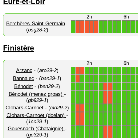
Eure-et-Loir
2h
6h
Berchères-Saint-Germain
-
1
1
1
1
1
1
1
1
1
X
X
X
X
X
(
bsg28-2
)
Finistère
2h
6h
Arzano
- (
aro29-2
)
1
1
1
1
1
1
1
1
1
1
1
1
X
X
Bannalec
- (
ban29-1
)
1
1
1
1
1
1
1
1
1
1
1
1
1
X
Bénodet
- (
ben29-2
)
1
1
1
1
1
1
1
1
1
1
1
1
X
X
Bénodet (menez groas)
-
1
1
1
1
1
1
1
1
1
1
1
1
X
X
(
gb929-1
)
Clohars-Carnoët
- (
clo29-2
)
1
1
1
1
1
1
1
1
1
1
1
1
X
X
Clohars-Carnoët (doelan)
-
1
1
1
1
1
1
1
1
1
1
1
1
X
X
(
1cc29-1
)
Gouesnach (Chataignie)
-
1
1
1
1
1
1
1
1
1
1
1
1
X
X
(
gc329-1
)