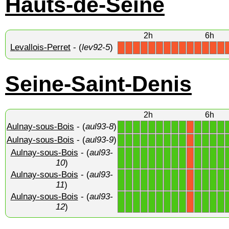
Hauts-de-Seine
2h
6h
Levallois-Perret
- (
lev92-5
)
X
X
X
X
X
X
X
X
X
X
X
X
X
X
Seine-Saint-Denis
2h
6h
Aulnay-sous-Bois
- (
aul93-8
)
1
1
1
1
1
1
1
1
1
1
1
1
1
X
Aulnay-sous-Bois
- (
aul93-9
)
1
1
1
1
1
1
1
1
1
1
1
1
1
X
Aulnay-sous-Bois
- (
aul93-
1
1
1
1
1
1
1
1
1
1
1
1
1
X
10
)
Aulnay-sous-Bois
- (
aul93-
1
1
1
1
1
1
1
1
1
1
1
1
1
X
11
)
Aulnay-sous-Bois
- (
aul93-
1
1
1
1
1
1
1
1
1
1
1
1
1
X
12
)