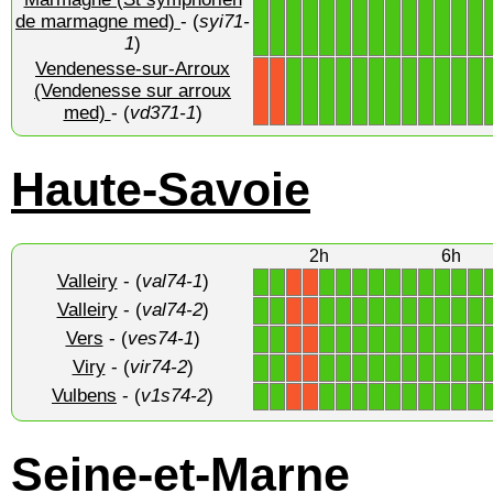
1
1
1
1
1
1
1
1
1
1
1
1
1
1
de marmagne med)
- (
syi71-
1
)
Vendenesse-sur-Arroux
1
1
1
1
1
1
1
1
1
1
1
1
(Vendenesse sur arroux
X
X
med)
- (
vd371-1
)
Haute-Savoie
2h
6h
Valleiry
- (
val74-1
)
1
1
1
1
1
1
1
1
1
1
1
1
X
X
Valleiry
- (
val74-2
)
1
1
1
1
1
1
1
1
1
1
1
1
X
X
Vers
- (
ves74-1
)
1
1
1
1
1
1
1
1
1
1
1
1
X
X
Viry
- (
vir74-2
)
1
1
1
1
1
1
1
1
1
1
1
1
X
X
Vulbens
- (
v1s74-2
)
1
1
1
1
1
1
1
1
1
1
1
1
X
X
Seine-et-Marne