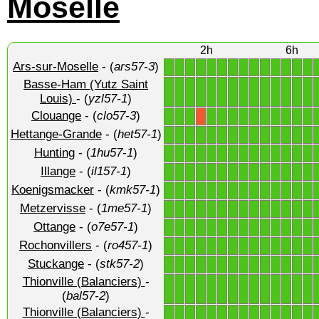
Moselle
2h
6h
Ars-sur-Moselle
- (
ars57-3
)
1
1
1
1
1
1
1
1
1
1
1
1
1
1
Basse-Ham (Yutz Saint
1
1
1
1
1
1
1
1
1
1
1
1
1
1
Louis)
- (
yzl57-1
)
Clouange
- (
clo57-3
)
1
1
1
1
1
1
1
1
1
1
1
1
1
X
Hettange-Grande
- (
het57-1
)
1
1
1
1
1
1
1
1
1
1
1
1
1
1
Hunting
- (
1hu57-1
)
1
1
1
1
1
1
1
1
1
1
1
1
1
1
Illange
- (
il157-1
)
1
1
1
1
1
1
1
1
1
1
1
1
1
1
Koenigsmacker
- (
kmk57-1
)
1
1
1
1
1
1
1
1
1
1
1
1
1
1
Metzervisse
- (
1me57-1
)
1
1
1
1
1
1
1
1
1
1
1
1
1
1
Ottange
- (
o7e57-1
)
1
1
1
1
1
1
1
1
1
1
1
1
1
1
Rochonvillers
- (
ro457-1
)
1
1
1
1
1
1
1
1
1
1
1
1
1
1
Stuckange
- (
stk57-2
)
1
1
1
1
1
1
1
1
1
1
1
1
1
1
Thionville (Balanciers)
-
1
1
1
1
1
1
1
1
1
1
1
1
1
1
(
bal57-2
)
Thionville (Balanciers)
-