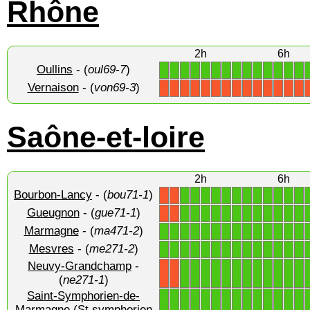
Rhône
2h
6h
Oullins
- (
oul69-7
)
1
1
1
1
1
1
1
1
1
1
1
1
1
1
Vernaison
- (
von69-3
)
X
X
X
X
X
X
X
X
X
X
X
X
X
X
Saône-et-loire
2h
6h
Bourbon-Lancy
- (
bou71-1
)
1
1
1
1
1
1
1
1
1
1
1
1
X
X
Gueugnon
- (
gue71-1
)
1
1
1
1
1
1
1
1
1
1
1
1
X
X
Marmagne
- (
ma471-2
)
1
1
1
1
1
1
1
1
1
1
1
1
1
1
Mesvres
- (
me271-2
)
1
1
1
1
1
1
1
1
1
1
1
1
1
1
Neuvy-Grandchamp
-
1
1
1
1
1
1
1
1
1
1
1
1
X
X
(
ne271-1
)
Saint-Symphorien-de-
Marmagne (St symphorien