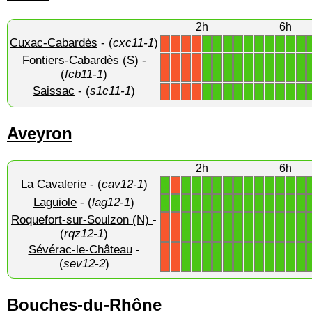
2h
6h
Cuxac-Cabardès
- (
cxc11-1
)
1
1
1
1
1
1
1
1
1
1
X
X
X
X
Fontiers-Cabardès (S)
-
1
1
1
1
1
1
1
1
1
1
X
X
X
X
(
fcb11-1
)
Saissac
- (
s1c11-1
)
1
1
1
1
1
1
1
1
1
1
X
X
X
X
Aveyron
2h
6h
La Cavalerie
- (
cav12-1
)
1
1
1
1
1
1
1
1
1
1
1
1
1
X
Laguiole
- (
lag12-1
)
1
1
1
1
1
1
1
1
1
1
1
1
1
1
Roquefort-sur-Soulzon (N)
-
1
1
1
1
1
1
1
1
1
1
1
1
X
X
(
rqz12-1
)
Sévérac-le-Château
-
1
1
1
1
1
1
1
1
1
1
1
1
X
X
(
sev12-2
)
Bouches-du-Rhône