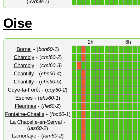
(
3vn59-1
)
Oise
2h
6h
Bornel
- (
bon60-1
)
1
1
1
1
1
1
1
1
1
1
1
1
1
X
Chambly
- (
cml60-2
)
1
1
1
1
1
1
1
1
1
1
1
1
1
X
Chambly
- (
cml60-3
)
1
1
1
1
1
1
1
1
1
1
1
1
1
X
Chantilly
- (
chn60-4
)
1
1
1
1
1
1
1
1
1
1
1
1
1
X
Chantilly
- (
chn60-5
)
1
1
1
1
1
1
1
1
1
1
1
1
1
X
Coye-la-Forêt
- (
coy60-2
)
1
1
1
1
1
1
1
1
1
1
1
1
1
X
Esches
- (
ehs60-1
)
1
1
1
1
1
1
1
1
1
1
1
1
1
X
Fleurines
- (
fle60-2
)
1
1
1
1
1
1
1
1
1
1
1
1
1
X
Fontaine-Chaalis
- (
foc60-1
)
1
1
1
1
1
1
1
1
1
1
1
1
1
X
La Chapelle-en-Serval
-
1
1
1
1
1
1
1
1
1
1
1
1
1
X
(
las60-2
)
Lamorlaye
- (
lam60-2
)
1
1
1
1
1
1
1
1
1
1
1
1
1
X