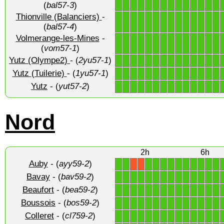
1
1
1
1
1
1
1
1
1
1
1
1
1
1
(
bal57-3
)
Thionville (Balanciers)
-
1
1
1
1
1
1
1
1
1
1
1
1
1
1
(
bal57-4
)
Volmerange-les-Mines
-
1
1
1
1
1
1
1
1
1
1
1
1
1
1
(
vom57-1
)
Yutz (Olympe2)
- (
2yu57-1
)
1
1
1
1
1
1
1
1
1
1
1
1
1
1
Yutz (Tuilerie)
- (
1yu57-1
)
1
1
1
1
1
1
1
1
1
1
1
1
1
1
Yutz
- (
yut57-2
)
1
1
1
1
1
1
1
1
1
1
1
1
1
1
Nord
2h
6h
Auby
- (
ayy59-2
)
1
1
1
1
1
1
1
1
1
1
1
1
X
X
Bavay
- (
bav59-2
)
1
1
1
1
1
1
1
1
1
1
1
1
1
1
Beaufort
- (
bea59-2
)
1
1
1
1
1
1
1
1
1
1
1
1
1
1
Boussois
- (
bos59-2
)
1
1
1
1
1
1
1
1
1
1
1
1
1
1
Colleret
- (
cl759-2
)
1
1
1
1
1
1
1
1
1
1
1
1
1
1