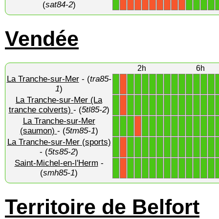
(
sat84-2
)
Vendée
2h
6h
La Tranche-sur-Mer
- (
tra85-
1
1
1
1
1
1
1
1
1
1
1
1
1
X
1
)
La Tranche-sur-Mer (La
1
1
1
1
1
1
1
1
1
1
1
1
1
X
tranche colverts)
- (
5tl85-2
)
La Tranche-sur-Mer
1
1
1
1
1
1
1
1
1
1
1
1
1
X
(saumon)
- (
5tm85-1
)
La Tranche-sur-Mer (sports)
1
1
1
1
1
1
1
1
1
1
1
1
1
X
- (
5ts85-2
)
Saint-Michel-en-l'Herm
-
1
1
1
1
1
1
1
1
1
1
1
1
1
X
(
smh85-1
)
Territoire de Belfort