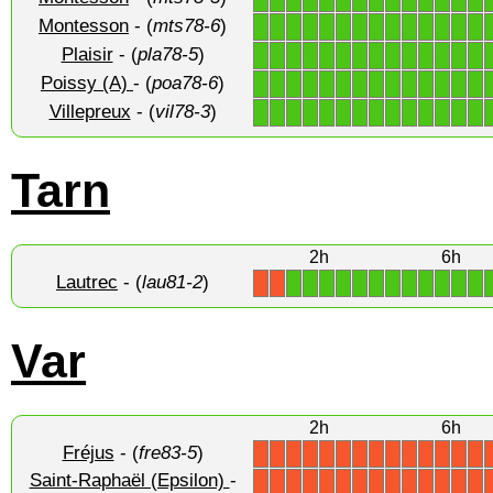
Montesson
- (
mts78-6
)
1
1
1
1
1
1
1
1
1
1
1
1
1
1
Plaisir
- (
pla78-5
)
1
1
1
1
1
1
1
1
1
1
1
1
1
1
Poissy (A)
- (
poa78-6
)
1
1
1
1
1
1
1
1
1
1
1
1
1
1
Villepreux
- (
vil78-3
)
1
1
1
1
1
1
1
1
1
1
1
1
1
1
Tarn
2h
6h
Lautrec
- (
lau81-2
)
1
1
1
1
1
1
1
1
1
1
1
1
X
X
Var
2h
6h
Fréjus
- (
fre83-5
)
X
X
X
X
X
X
X
X
X
X
X
X
X
X
Saint-Raphaël (Epsilon)
-
X
X
X
X
X
X
X
X
X
X
X
X
X
X