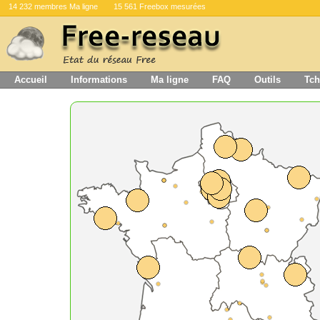
14 232 membres Ma ligne
15 561 Freebox mesurées
Accueil
Informations
Ma ligne
FAQ
Outils
Tch