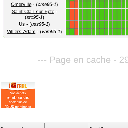
Omerville
- (
ome95-1
)
1
1
1
1
1
1
1
1
1
1
1
1
X
X
Saint-Clair-sur-Epte
-
1
1
1
1
1
1
1
1
1
1
1
1
X
X
(
stc95-1
)
Us
- (
uss95-1
)
1
1
1
1
1
1
1
1
1
1
1
1
X
X
Villiers-Adam
- (
vam95-1
)
1
1
1
1
1
1
1
1
1
1
1
1
1
X
--- Page en cache - 29