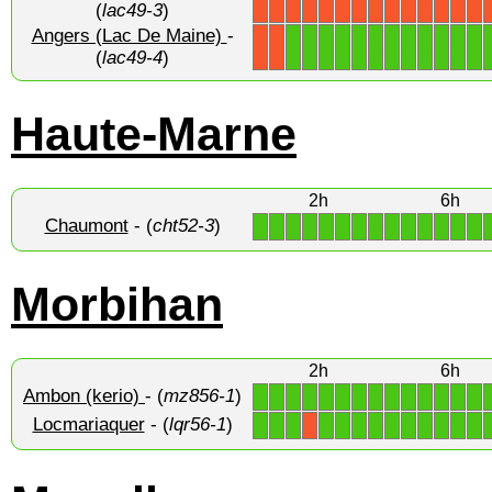
(
lac49-3
)
Angers (Lac De Maine)
-
1
1
1
1
1
1
1
1
1
1
1
1
X
X
(
lac49-4
)
Haute-Marne
2h
6h
Chaumont
- (
cht52-3
)
1
1
1
1
1
1
1
1
1
1
1
1
1
1
Morbihan
2h
6h
Ambon (kerio)
- (
mz856-1
)
1
1
1
1
1
1
1
1
1
1
1
1
1
1
Locmariaquer
- (
lqr56-1
)
1
1
1
1
1
1
1
1
1
1
1
1
1
X