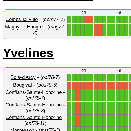
2h
6h
Combs-la-Ville
- (
com77-1
)
1
1
1
1
1
1
1
1
1
1
1
1
X
X
Magny-le-Hongre
- (
mag77-
1
1
1
1
1
1
1
1
1
1
1
1
X
X
3
)
Yvelines
2h
6h
Bois-d'Arcy
- (
boi78-7
)
1
1
1
1
1
1
1
1
1
1
1
1
1
1
Bougival
- (
bou78-5
)
X
X
X
X
X
X
X
X
X
X
X
X
X
X
Conflans-Sainte-Honorine
-
1
1
1
1
1
1
1
1
1
1
1
1
1
X
(
cnf78-7
)
Conflans-Sainte-Honorine
-
1
1
1
1
1
1
1
1
1
1
1
1
1
X
(
cnf78-8
)
Conflans-Sainte-Honorine
-
1
1
1
1
1
1
1
1
1
1
1
1
1
X
(
cnf78-11
)
Montesson
- (
mts78-3
)
1
1
1
1
1
1
1
1
1
1
1
1
1
1