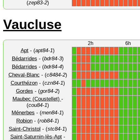
(
zep83-2
)
Vaucluse
2h
6h
Apt
- (
apt84-1
)
1
1
1
1
1
X
X
X
X
X
X
X
X
X
Bédarrides
- (
bdr84-3
)
1
1
1
1
1
1
1
1
1
1
1
X
X
X
Bédarrides
- (
bdr84-4
)
1
1
1
1
1
1
1
1
1
1
1
X
X
X
Cheval-Blanc
- (
c8484-2
)
1
1
1
1
1
X
X
X
X
X
X
X
X
X
Courthézon
- (
czn84-1
)
1
1
1
1
1
1
1
1
1
1
1
1
1
X
Gordes
- (
gor84-2
)
1
1
1
1
1
X
X
X
X
X
X
X
X
X
Maubec (Coustellet)
-
1
1
1
1
1
X
X
X
X
X
X
X
X
X
(
cou84-1
)
Ménerbes
- (
men84-1
)
1
1
1
1
1
X
X
X
X
X
X
X
X
X
Robion
- (
rob84-1
)
1
1
1
1
1
X
X
X
X
X
X
X
X
X
Saint-Christol
- (
stc84-1
)
1
1
1
1
1
X
X
X
X
X
X
X
X
X
Saint-Saturnin-lès-Apt
-
1
1
1
1
1
X
X
X
X
X
X
X
X
X