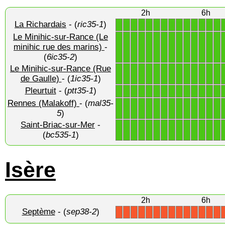
2h
6h
La Richardais
- (
ric35-1
)
1
1
1
1
1
1
1
1
1
1
1
1
1
1
Le Minihic-sur-Rance (Le
1
1
1
1
1
1
1
1
1
1
1
1
1
1
minihic rue des marins)
-
(
6ic35-2
)
Le Minihic-sur-Rance (Rue
1
1
1
1
1
1
1
1
1
1
1
1
1
1
de Gaulle)
- (
1ic35-1
)
Pleurtuit
- (
ptt35-1
)
1
1
1
1
1
1
1
1
1
1
1
1
1
1
Rennes (Malakoff)
- (
mal35-
1
1
1
1
1
1
1
1
1
1
1
1
1
1
5
)
Saint-Briac-sur-Mer
-
1
1
1
1
1
1
1
1
1
1
1
1
1
1
(
bc535-1
)
Isère
2h
6h
Septème
- (
sep38-2
)
X
X
X
X
X
X
X
X
X
X
X
X
X
X