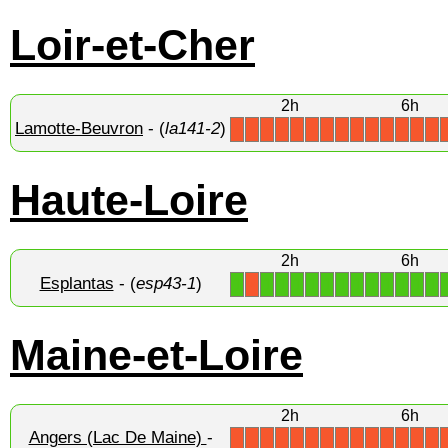
Loir-et-Cher
2h
6h
Lamotte-Beuvron
- (
la141-2
)
X
X
X
X
X
X
X
X
X
X
X
X
X
X
Haute-Loire
2h
6h
Esplantas
- (
esp43-1
)
1
1
1
1
1
1
1
1
1
1
1
1
1
X
Maine-et-Loire
2h
6h
Angers (Lac De Maine)
-
X
X
X
X
X
X
X
X
X
X
X
X
X
X