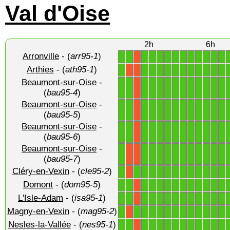
Val d'Oise
2h
6h
Arronville
- (
arr95-1
)
1
1
1
1
1
1
1
1
1
1
1
1
1
X
Arthies
- (
ath95-1
)
1
1
1
1
1
1
1
1
1
1
1
1
X
X
Beaumont-sur-Oise
-
1
1
1
1
1
1
1
1
1
1
1
1
1
X
(
bau95-4
)
Beaumont-sur-Oise
-
1
1
1
1
1
1
1
1
1
1
1
1
1
X
(
bau95-5
)
Beaumont-sur-Oise
-
1
1
1
1
1
1
1
1
1
1
1
1
1
X
(
bau95-6
)
Beaumont-sur-Oise
-
1
1
1
1
1
1
1
1
1
1
1
1
X
X
(
bau95-7
)
Cléry-en-Vexin
- (
cle95-2
)
1
1
1
1
1
1
1
1
1
1
1
1
1
X
Domont
- (
dom95-5
)
1
1
1
1
1
1
1
1
1
1
1
1
1
X
L'Isle-Adam
- (
isa95-1
)
1
1
1
1
1
1
1
1
1
1
1
1
1
X
Magny-en-Vexin
- (
mag95-2
)
1
1
1
1
1
1
1
1
1
1
1
1
1
X
Nesles-la-Vallée
- (
nes95-1
)
1
1
1
1
1
1
1
1
1
1
1
1
1
X