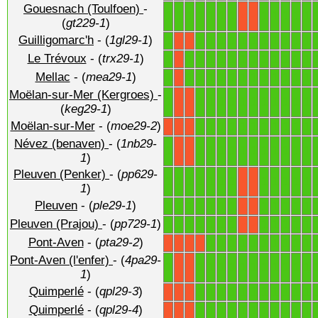
Gouesnach (Toulfoen)
-
1
1
1
1
1
1
1
1
1
1
1
1
X
X
(
gt229-1
)
Guilligomarc'h
- (
1gl29-1
)
1
1
1
1
1
1
1
1
1
1
1
1
X
X
Le Trévoux
- (
trx29-1
)
1
1
1
1
1
1
1
1
1
1
1
1
1
X
Mellac
- (
mea29-1
)
1
1
1
1
1
1
1
1
1
1
1
1
1
X
Moëlan-sur-Mer (Kergroes)
-
1
1
1
1
1
1
1
1
1
1
1
1
X
X
(
keg29-1
)
Moëlan-sur-Mer
- (
moe29-2
)
1
1
1
1
1
1
1
1
1
1
1
X
X
X
Névez (benaven)
- (
1nb29-
1
1
1
1
1
1
1
1
1
1
1
1
X
X
1
)
Pleuven (Penker)
- (
pp629-
1
1
1
1
1
1
1
1
1
1
1
1
X
X
1
)
Pleuven
- (
ple29-1
)
1
1
1
1
1
1
1
1
1
1
1
1
X
X
Pleuven (Prajou)
- (
pp729-1
)
1
1
1
1
1
1
1
1
1
1
1
1
X
X
Pont-Aven
- (
pta29-2
)
1
1
1
1
1
1
1
1
1
1
X
X
X
X
Pont-Aven (l'enfer)
- (
4pa29-
1
1
1
1
1
1
1
1
1
1
1
1
X
X
1
)
Quimperlé
- (
qpl29-3
)
1
1
1
1
1
1
1
1
1
1
1
X
X
X
Quimperlé
- (
qpl29-4
)
1
1
1
1
1
1
1
1
1
1
1
X
X
X