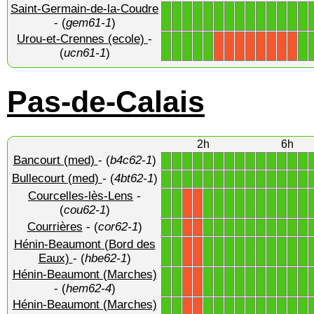
Saint-Germain-de-la-Coudre
1
1
1
1
1
1
1
1
1
1
1
1
1
1
- (
gem61-1
)
Urou-et-Crennes (ecole)
-
1
1
1
1
1
1
X
X
X
X
X
X
X
X
(
ucn61-1
)
Pas-de-Calais
2h
6h
Bancourt (med)
- (
b4c62-1
)
1
1
1
1
1
1
1
1
1
1
1
1
1
1
Bullecourt (med)
- (
4bt62-1
)
1
1
1
1
1
1
1
1
1
1
1
1
1
1
Courcelles-lès-Lens
-
1
1
1
1
1
1
1
1
1
1
1
1
X
X
(
cou62-1
)
Courrières
- (
cor62-1
)
1
1
1
1
1
1
1
1
1
1
1
1
X
X
Hénin-Beaumont (Bord des
1
1
1
1
1
1
1
1
1
1
1
1
X
X
Eaux)
- (
hbe62-1
)
Hénin-Beaumont (Marches)
1
1
1
1
1
1
1
1
1
1
1
1
X
X
- (
hem62-4
)
Hénin-Beaumont (Marches)
1
1
1
1
1
1
1
1
1
1
1
1
X
X