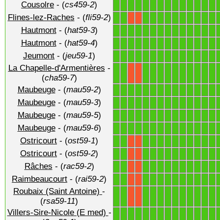
Cousolre
- (
cs459-2
)
1
1
1
1
1
1
1
1
1
1
1
1
1
1
Flines-lez-Raches
- (
fli59-2
)
1
1
1
1
1
1
1
1
1
1
1
1
X
X
Hautmont
- (
hat59-3
)
1
1
1
1
1
1
1
1
1
1
1
1
1
1
Hautmont
- (
hat59-4
)
1
1
1
1
1
1
1
1
1
1
1
1
1
1
Jeumont
- (
jeu59-1
)
1
1
1
1
1
1
1
1
1
1
1
1
1
1
La Chapelle-d'Armentières
-
1
1
1
1
1
1
1
1
1
1
1
1
X
X
(
cha59-7
)
Maubeuge
- (
mau59-2
)
1
1
1
1
1
1
1
1
1
1
1
1
1
1
Maubeuge
- (
mau59-3
)
1
1
1
1
1
1
1
1
1
1
1
1
1
1
Maubeuge
- (
mau59-5
)
1
1
1
1
1
1
1
1
1
1
1
1
1
1
Maubeuge
- (
mau59-6
)
1
1
1
1
1
1
1
1
1
1
1
1
1
1
Ostricourt
- (
ost59-1
)
1
1
1
1
1
1
1
1
1
1
1
1
X
X
Ostricourt
- (
ost59-2
)
1
1
1
1
1
1
1
1
1
1
1
1
X
X
Râches
- (
rac59-2
)
1
1
1
1
1
1
1
1
1
1
1
1
X
X
Raimbeaucourt
- (
rai59-2
)
1
1
1
1
1
1
1
1
1
1
1
1
X
X
Roubaix (Saint Antoine)
-
1
1
1
1
1
1
1
1
1
1
1
1
X
X
(
rsa59-11
)
Villers-Sire-Nicole (E med)
-
1
1
1
1
1
1
1
1
1
1
1
1
1
1