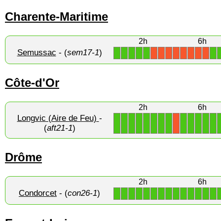
Charente-Maritime
2h
6h
Semussac
- (
sem17-1
)
1
1
1
1
1
1
X
X
X
X
X
X
X
X
Côte-d'Or
2h
6h
Longvic (Aire de Feu)
-
1
1
1
1
1
1
1
1
1
1
1
1
1
X
(
aft21-1
)
Drôme
2h
6h
Condorcet
- (
con26-1
)
1
1
1
1
1
1
1
1
1
1
1
1
1
1