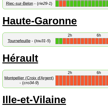
Riec-sur-Belon
- (
rie29-1
)
1
1
1
1
1
1
1
1
1
1
1
1
X
X
Haute-Garonne
2h
6h
Tournefeuille
- (
tou31-5
)
1
1
X
X
X
X
X
X
X
X
X
X
X
X
Hérault
2h
6h
Montpellier (Croix d'Argent)
X
X
X
X
X
X
X
X
X
X
X
X
X
X
- (
cro34-9
)
Ille-et-Vilaine