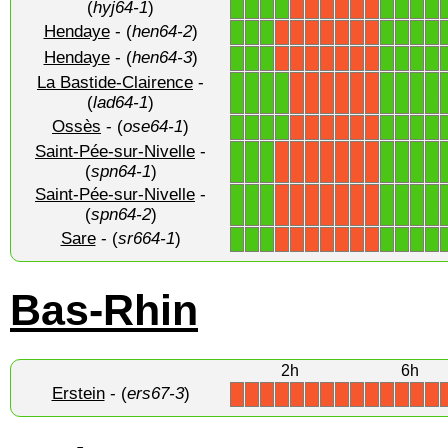
(
hyj64-1
)
Hendaye
- (
hen64-2
)
1
1
1
1
1
1
1
X
X
X
X
X
X
X
Hendaye
- (
hen64-3
)
1
1
1
1
1
1
1
X
X
X
X
X
X
X
La Bastide-Clairence
-
1
1
1
1
1
1
1
1
X
X
X
X
X
X
(
lad64-1
)
Ossès
- (
ose64-1
)
1
1
1
1
1
1
1
1
X
X
X
X
X
X
Saint-Pée-sur-Nivelle
-
1
1
1
1
1
1
1
X
X
X
X
X
X
X
(
spn64-1
)
Saint-Pée-sur-Nivelle
-
1
1
1
1
1
1
1
X
X
X
X
X
X
X
(
spn64-2
)
Sare
- (
sr664-1
)
1
1
1
1
1
1
1
X
X
X
X
X
X
X
Bas-Rhin
2h
6h
Erstein
- (
ers67-3
)
X
X
X
X
X
X
X
X
X
X
X
X
X
X