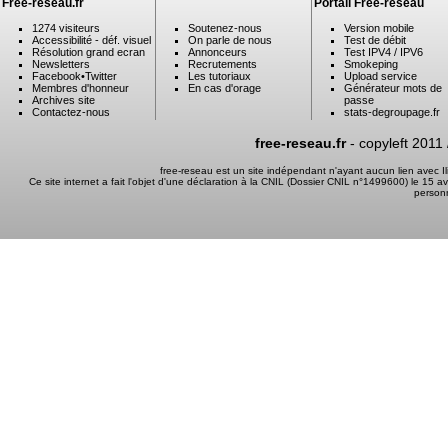
Free-reseau.fr
Portail Free-reseau
1274 visiteurs
Soutenez-nous
Version mobile
Accessibilité - déf. visuel
On parle de nous
Test de débit
Résolution grand ecran
Annonceurs
Test IPV4 / IPV6
Newsletters
Recrutements
Smokeping
Facebook
•
Twitter
Les tutoriaux
Upload service
Membres d'honneur
En cas d'orage
Générateur mots de
Archives site
passe
Contactez-nous
stats-degroupage.fr
free-reseau.fr
- copyleft 2011
free-reseau est un site indépendant n'ayant aucun lien avec 
Ce site internet a fait l'objet d'une déclaration à la CNIL (Dossier CNIL n°1499600) le 15 a
person