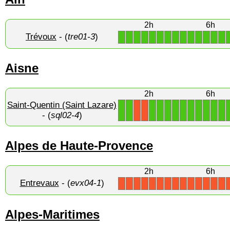
2h
6h
Trévoux
- (
tre01-3
)
1
1
1
1
1
1
1
1
1
1
1
1
1
1
Aisne
2h
6h
Saint-Quentin (Saint Lazare)
1
1
1
1
1
1
1
1
1
1
1
1
X
X
- (
sql02-4
)
Alpes de Haute-Provence
2h
6h
Entrevaux
- (
evx04-1
)
X
X
X
X
X
X
X
X
X
X
X
X
X
X
Alpes-Maritimes