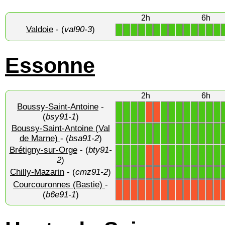
2h
6h
Valdoie
- (
val90-3
)
1
1
1
1
1
1
1
1
1
1
1
1
1
1
Essonne
2h
6h
Boussy-Saint-Antoine
-
1
1
1
1
1
1
1
1
1
1
1
1
X
X
(
bsy91-1
)
Boussy-Saint-Antoine (Val
1
1
1
1
1
1
1
1
1
1
1
1
1
1
de Marne)
- (
bsa91-2
)
Brétigny-sur-Orge
- (
bty91-
1
1
1
1
1
1
1
1
1
1
1
1
X
X
2
)
Chilly-Mazarin
- (
cmz91-2
)
1
1
1
1
1
1
1
1
1
1
1
1
X
X
Courcouronnes (Bastie)
-
X
X
X
X
X
X
X
X
X
X
X
X
X
X
(
b6e91-1
)