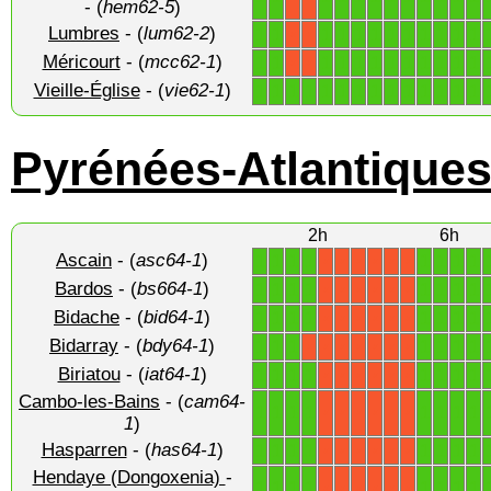
- (
hem62-5
)
Lumbres
- (
lum62-2
)
1
1
1
1
1
1
1
1
1
1
1
1
X
X
Méricourt
- (
mcc62-1
)
1
1
1
1
1
1
1
1
1
1
1
1
X
X
Vieille-Église
- (
vie62-1
)
1
1
1
1
1
1
1
1
1
1
1
1
1
1
Pyrénées-Atlantique
2h
6h
Ascain
- (
asc64-1
)
1
1
1
1
1
1
1
1
X
X
X
X
X
X
Bardos
- (
bs664-1
)
1
1
1
1
1
1
1
1
X
X
X
X
X
X
Bidache
- (
bid64-1
)
1
1
1
1
1
1
1
1
X
X
X
X
X
X
Bidarray
- (
bdy64-1
)
1
1
1
1
1
1
1
X
X
X
X
X
X
X
Biriatou
- (
iat64-1
)
1
1
1
1
1
1
1
1
X
X
X
X
X
X
Cambo-les-Bains
- (
cam64-
1
1
1
1
1
1
1
1
X
X
X
X
X
X
1
)
Hasparren
- (
has64-1
)
1
1
1
1
1
1
1
1
X
X
X
X
X
X
Hendaye (Dongoxenia)
-
1
1
1
1
1
1
1
1
X
X
X
X
X
X