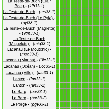
La Teste-de-Buch (Clair
1
1
1
1
1
1
1
1
1
1
1
1
1
1
Bois)
- (
klb33-1
)
La Teste-de-Buch
- (
tes33-1
)
1
1
1
1
1
1
1
1
1
1
1
1
1
1
La Teste-de-Buch (Le Pyla)
-
1
1
1
1
1
1
1
1
1
1
1
1
1
1
(
pyl33-1
)
La Teste-de-Buch (Magrette)
1
1
1
1
1
1
1
1
1
1
1
1
1
1
- (
9tm33-1
)
La Teste-de-Buch
1
1
1
1
1
1
1
1
1
1
1
1
1
1
(Miquelots)
- (
miq33-1
)
Lacanau (Le Moutchic)
-
1
1
1
1
1
1
1
1
1
1
1
1
1
1
(
moc33-1
)
Lacanau (Marina)
- (
9lc33-1
)
1
1
1
1
1
1
1
1
1
1
1
1
1
1
Lacanau (Océan)
- (
loc33-1
)
1
1
1
1
1
1
1
1
1
1
1
1
1
1
Lacanau (Ville)
- (
lac33-1
)
1
1
1
1
1
1
1
1
1
1
1
1
1
1
Lanton
- (
lan33-1
)
1
1
1
1
1
1
1
1
1
1
1
1
1
1
Lanton
- (
lan33-2
)
1
1
1
1
1
1
1
1
1
1
1
1
1
1
Le Barp
- (
bar33-1
)
1
1
1
1
1
1
1
1
1
1
1
1
1
1
Le Barp
- (
bar33-2
)
1
1
1
1
1
1
1
1
1
1
1
1
1
1
Le Porge
- (
pge33-1
)
1
1
1
1
1
1
1
1
1
1
1
1
1
1