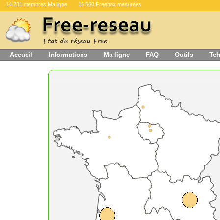
14 231 membres Ma ligne
15 560 Freebox mesurées
Accueil
Informations
Ma ligne
FAQ
Outils
Tch