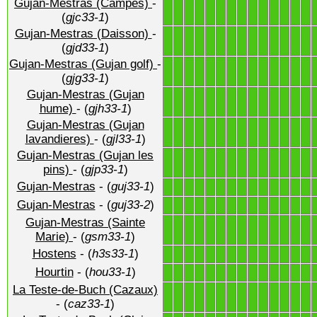
Gujan-Mestras (Campes)
-
1
1
1
1
1
1
1
1
1
1
1
1
1
1
(
gjc33-1
)
Gujan-Mestras (Daisson)
-
1
1
1
1
1
1
1
1
1
1
1
1
1
1
(
gjd33-1
)
Gujan-Mestras (Gujan golf)
-
1
1
1
1
1
1
1
1
1
1
1
1
1
1
(
gjg33-1
)
Gujan-Mestras (Gujan
1
1
1
1
1
1
1
1
1
1
1
1
1
1
hume)
- (
gjh33-1
)
Gujan-Mestras (Gujan
1
1
1
1
1
1
1
1
1
1
1
1
1
1
lavandieres)
- (
gjl33-1
)
Gujan-Mestras (Gujan les
1
1
1
1
1
1
1
1
1
1
1
1
1
1
pins)
- (
gjp33-1
)
Gujan-Mestras
- (
guj33-1
)
1
1
1
1
1
1
1
1
1
1
1
1
1
1
Gujan-Mestras
- (
guj33-2
)
1
1
1
1
1
1
1
1
1
1
1
1
1
1
Gujan-Mestras (Sainte
1
1
1
1
1
1
1
1
1
1
1
1
1
1
Marie)
- (
gsm33-1
)
Hostens
- (
h3s33-1
)
1
1
1
1
1
1
1
1
1
1
1
1
1
1
Hourtin
- (
hou33-1
)
1
1
1
1
1
1
1
1
1
1
1
1
1
1
La Teste-de-Buch (Cazaux)
1
1
1
1
1
1
1
1
1
1
1
1
1
1
- (
caz33-1
)