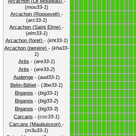
Arcachon (Le Moulleau)
-
1
1
1
1
1
1
1
1
1
1
1
1
1
1
(
mou33-1
)
Arcachon (Roosevelt)
-
1
1
1
1
1
1
1
1
1
1
1
1
1
1
(
arc33-1
)
Arcachon (Saint Elme)
-
1
1
1
1
1
1
1
1
1
1
1
1
1
1
(
elm33-1
)
Arcachon (foret)
- (
kht33-1
)
1
1
1
1
1
1
1
1
1
1
1
1
1
1
Arcachon (pereire)
- (
kha33-
1
1
1
1
1
1
1
1
1
1
1
1
1
1
1
)
Arès
- (
are33-1
)
1
1
1
1
1
1
1
1
1
1
1
1
1
1
Arès
- (
are33-2
)
1
1
1
1
1
1
1
1
1
1
1
1
1
1
Audenge
- (
aud33-1
)
1
1
1
1
1
1
1
1
1
1
1
1
1
1
Belin-Béliet
- (
3be33-1
)
1
1
1
1
1
1
1
1
1
1
1
1
1
1
Biganos
- (
big33-1
)
1
1
1
1
1
1
1
1
1
1
1
1
1
1
Biganos
- (
big33-2
)
1
1
1
1
1
1
1
1
1
1
1
1
1
1
Biganos
- (
big33-3
)
1
1
1
1
1
1
1
1
1
1
1
1
1
1
Carcans
- (
csc33-1
)
1
1
1
1
1
1
1
1
1
1
1
1
1
1
Carcans (Maubuisson)
-
1
1
1
1
1
1
1
1
1
1
1
1
1
1
(
m3u33-1
)