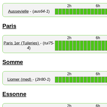
2h
6h
Aussevielle
- (
aus64-1
)
1
1
1
1
1
1
1
1
1
1
1
1
1
1
Paris
2h
6h
Paris 1er (Tuileries)
- (
tui75-
1
1
1
1
1
1
1
1
1
1
1
1
1
1
4
)
Somme
2h
6h
Liomer (med)
- (
2lr80-1
)
1
1
1
1
1
1
1
1
1
1
1
1
1
1
Essonne
2h
6h