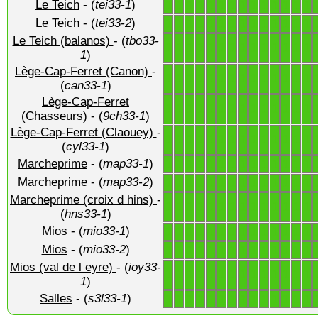
Le Teich
- (
tei33-1
)
1
1
1
1
1
1
1
1
1
1
1
1
1
1
Le Teich
- (
tei33-2
)
1
1
1
1
1
1
1
1
1
1
1
1
1
1
Le Teich (balanos)
- (
tbo33-
1
1
1
1
1
1
1
1
1
1
1
1
1
1
1
)
Lège-Cap-Ferret (Canon)
-
1
1
1
1
1
1
1
1
1
1
1
1
1
1
(
can33-1
)
Lège-Cap-Ferret
1
1
1
1
1
1
1
1
1
1
1
1
1
1
(Chasseurs)
- (
9ch33-1
)
Lège-Cap-Ferret (Claouey)
-
1
1
1
1
1
1
1
1
1
1
1
1
1
1
(
cyl33-1
)
Marcheprime
- (
map33-1
)
1
1
1
1
1
1
1
1
1
1
1
1
1
1
Marcheprime
- (
map33-2
)
1
1
1
1
1
1
1
1
1
1
1
1
1
1
Marcheprime (croix d hins)
-
1
1
1
1
1
1
1
1
1
1
1
1
1
1
(
hns33-1
)
Mios
- (
mio33-1
)
1
1
1
1
1
1
1
1
1
1
1
1
1
1
Mios
- (
mio33-2
)
1
1
1
1
1
1
1
1
1
1
1
1
1
1
Mios (val de l eyre)
- (
ioy33-
1
1
1
1
1
1
1
1
1
1
1
1
1
1
1
)
Salles
- (
s3l33-1
)
1
1
1
1
1
1
1
1
1
1
1
1
1
1