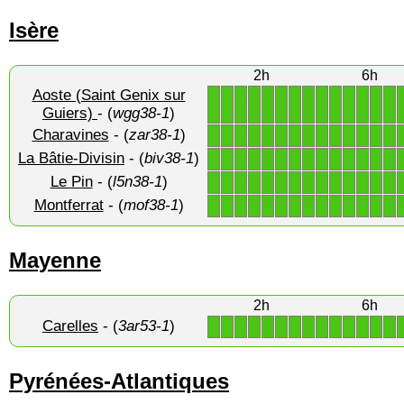
Isère
2h
6h
Aoste (Saint Genix sur
1
1
1
1
1
1
1
1
1
1
1
1
1
1
Guiers)
- (
wgg38-1
)
Charavines
- (
zar38-1
)
1
1
1
1
1
1
1
1
1
1
1
1
1
1
La Bâtie-Divisin
- (
biv38-1
)
1
1
1
1
1
1
1
1
1
1
1
1
1
1
Le Pin
- (
l5n38-1
)
1
1
1
1
1
1
1
1
1
1
1
1
1
1
Montferrat
- (
mof38-1
)
1
1
1
1
1
1
1
1
1
1
1
1
1
1
Mayenne
2h
6h
Carelles
- (
3ar53-1
)
1
1
1
1
1
1
1
1
1
1
1
1
1
1
Pyrénées-Atlantiques