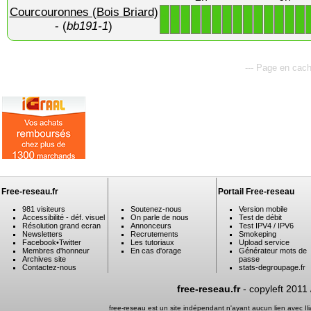
Courcouronnes (Bois Briard)
1
1
1
1
1
1
1
1
1
1
1
1
1
1
- (
bb191-1
)
--- Page en cach
Free-reseau.fr
Portail Free-reseau
981 visiteurs
Soutenez-nous
Version mobile
Accessibilité - déf. visuel
On parle de nous
Test de débit
Résolution grand ecran
Annonceurs
Test IPV4 / IPV6
Newsletters
Recrutements
Smokeping
Facebook
•
Twitter
Les tutoriaux
Upload service
Membres d'honneur
En cas d'orage
Générateur mots de
Archives site
passe
Contactez-nous
stats-degroupage.fr
free-reseau.fr
- copyleft 2011
free-reseau est un site indépendant n'ayant aucun lien avec I