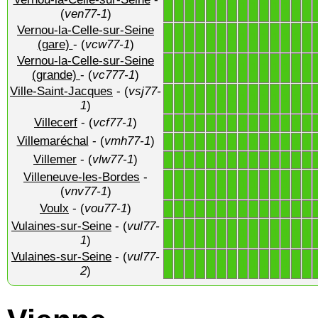
1
1
1
1
1
1
1
1
1
1
1
1
1
1
(
ven77-1
)
Vernou-la-Celle-sur-Seine
1
1
1
1
1
1
1
1
1
1
1
1
1
1
(gare)
- (
vcw77-1
)
Vernou-la-Celle-sur-Seine
1
1
1
1
1
1
1
1
1
1
1
1
1
1
(grande)
- (
vc777-1
)
Ville-Saint-Jacques
- (
vsj77-
1
1
1
1
1
1
1
1
1
1
1
1
1
1
1
)
Villecerf
- (
vcf77-1
)
1
1
1
1
1
1
1
1
1
1
1
1
1
1
Villemaréchal
- (
vmh77-1
)
1
1
1
1
1
1
1
1
1
1
1
1
1
1
Villemer
- (
vlw77-1
)
1
1
1
1
1
1
1
1
1
1
1
1
1
1
Villeneuve-les-Bordes
-
1
1
1
1
1
1
1
1
1
1
1
1
1
1
(
vnv77-1
)
Voulx
- (
vou77-1
)
1
1
1
1
1
1
1
1
1
1
1
1
1
1
Vulaines-sur-Seine
- (
vul77-
1
1
1
1
1
1
1
1
1
1
1
1
1
1
1
)
Vulaines-sur-Seine
- (
vul77-
1
1
1
1
1
1
1
1
1
1
1
1
1
1
2
)