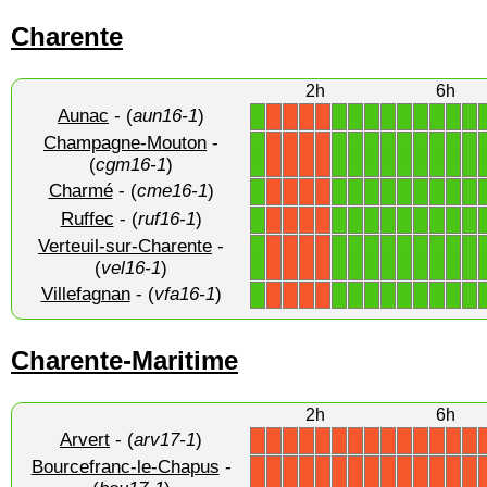
Charente
2h
6h
Aunac
- (
aun16-1
)
1
1
1
1
1
1
1
1
1
1
X
X
X
X
Champagne-Mouton
-
1
1
1
1
1
1
1
1
1
1
X
X
X
X
(
cgm16-1
)
Charmé
- (
cme16-1
)
1
1
1
1
1
1
1
1
1
1
X
X
X
X
Ruffec
- (
ruf16-1
)
1
1
1
1
1
1
1
1
1
1
X
X
X
X
Verteuil-sur-Charente
-
1
1
1
1
1
1
1
1
1
1
X
X
X
X
(
vel16-1
)
Villefagnan
- (
vfa16-1
)
1
1
1
1
1
1
1
1
1
1
X
X
X
X
Charente-Maritime
2h
6h
Arvert
- (
arv17-1
)
X
X
X
X
X
X
X
X
X
X
X
X
X
X
Bourcefranc-le-Chapus
-
X
X
X
X
X
X
X
X
X
X
X
X
X
X