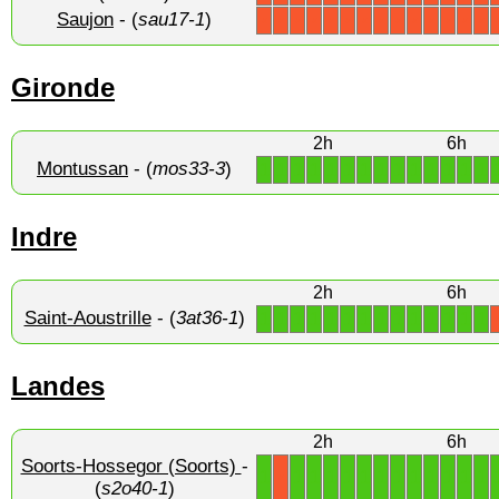
Saujon
- (
sau17-1
)
X
X
X
X
X
X
X
X
X
X
X
X
X
X
Gironde
2h
6h
Montussan
- (
mos33-3
)
1
1
1
1
1
1
1
1
1
1
1
1
1
1
Indre
2h
6h
Saint-Aoustrille
- (
3at36-1
)
1
1
1
1
1
1
1
1
1
1
1
1
1
1
Landes
2h
6h
Soorts-Hossegor (Soorts)
-
1
1
1
1
1
1
1
1
1
1
1
1
1
X
(
s2o40-1
)