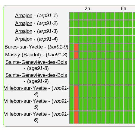
2h
6h
Arpajon
- (
arp91-1
)
1
1
1
1
1
1
1
1
1
1
1
1
1
1
Arpajon
- (
arp91-2
)
1
1
1
1
1
1
1
1
1
1
1
1
1
1
Arpajon
- (
arp91-3
)
1
1
1
1
1
1
1
1
1
1
1
1
1
1
Arpajon
- (
arp91-4
)
1
1
1
1
1
1
1
1
1
1
1
1
1
1
Bures-sur-Yvette
- (
bur91-9
)
1
1
1
1
1
1
1
1
1
1
1
1
1
X
Massy (Baudot)
- (
bau91-3
)
1
1
1
1
1
1
1
1
1
1
1
1
1
X
Sainte-Geneviève-des-Bois
1
1
1
1
1
1
1
1
1
1
1
1
1
1
- (
sge91-8
)
Sainte-Geneviève-des-Bois
1
1
1
1
1
1
1
1
1
1
1
1
1
1
- (
sge91-9
)
Villebon-sur-Yvette
- (
vbo91-
1
1
1
1
1
1
1
1
1
1
1
1
1
X
4
)
Villebon-sur-Yvette
- (
vbo91-
1
1
1
1
1
1
1
1
1
1
1
1
1
X
5
)
Villebon-sur-Yvette
- (
vbo91-
1
1
1
1
1
1
1
1
1
1
1
1
1
X
6
)