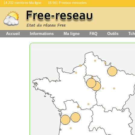
14 232 membres Ma ligne
15 561 Freebox mesurées
Accueil
Informations
Ma ligne
FAQ
Outils
Tch