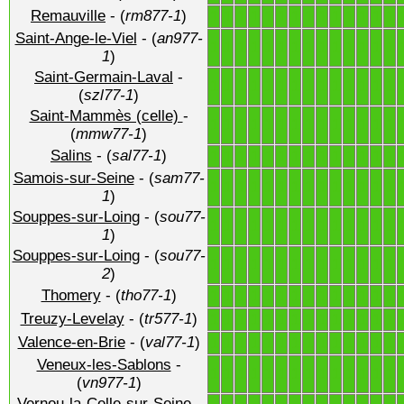
Remauville
- (
rm877-1
)
1
1
1
1
1
1
1
1
1
1
1
1
1
1
Saint-Ange-le-Viel
- (
an977-
1
1
1
1
1
1
1
1
1
1
1
1
1
1
1
)
Saint-Germain-Laval
-
1
1
1
1
1
1
1
1
1
1
1
1
1
1
(
szl77-1
)
Saint-Mammès (celle)
-
1
1
1
1
1
1
1
1
1
1
1
1
1
1
(
mmw77-1
)
Salins
- (
sal77-1
)
1
1
1
1
1
1
1
1
1
1
1
1
1
1
Samois-sur-Seine
- (
sam77-
1
1
1
1
1
1
1
1
1
1
1
1
1
1
1
)
Souppes-sur-Loing
- (
sou77-
1
1
1
1
1
1
1
1
1
1
1
1
1
1
1
)
Souppes-sur-Loing
- (
sou77-
1
1
1
1
1
1
1
1
1
1
1
1
1
1
2
)
Thomery
- (
tho77-1
)
1
1
1
1
1
1
1
1
1
1
1
1
1
1
Treuzy-Levelay
- (
tr577-1
)
1
1
1
1
1
1
1
1
1
1
1
1
1
1
Valence-en-Brie
- (
val77-1
)
1
1
1
1
1
1
1
1
1
1
1
1
1
1
Veneux-les-Sablons
-
1
1
1
1
1
1
1
1
1
1
1
1
1
1
(
vn977-1
)
Vernou-la-Celle-sur-Seine
-