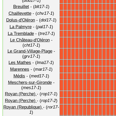
(
bou17-1
)
Breuillet
- (
blt17-1
)
X
X
X
X
X
X
X
X
X
X
X
X
X
X
Chaillevette
- (
chv17-1
)
X
X
X
X
X
X
X
X
X
X
X
X
X
X
Dolus-d'Oléron
- (
dol17-1
)
X
X
X
X
X
X
X
X
X
X
X
X
X
X
La Palmyre
- (
pal17-1
)
X
X
X
X
X
X
X
X
X
X
X
X
X
X
La Tremblade
- (
tre17-1
)
X
X
X
X
X
X
X
X
X
X
X
X
X
X
Le Château-d'Oléron
-
X
X
X
X
X
X
X
X
X
X
X
X
X
X
(
cht17-1
)
Le Grand-Village-Plage
-
X
X
X
X
X
X
X
X
X
X
X
X
X
X
(
grv17-1
)
Les Mathes
- (
lma17-1
)
X
X
X
X
X
X
X
X
X
X
X
X
X
X
Marennes
- (
mar17-1
)
X
X
X
X
X
X
X
X
X
X
X
X
X
X
Médis
- (
med17-1
)
X
X
X
X
X
X
X
X
X
X
X
X
X
X
Meschers-sur-Gironde
-
X
X
X
X
X
X
X
X
X
X
X
X
X
X
(
mes17-1
)
Royan (Perche)
- (
rop17-1
)
X
X
X
X
X
X
X
X
X
X
X
X
X
X
Royan (Perche)
- (
rop17-2
)
X
X
X
X
X
X
X
X
X
X
X
X
X
X
Royan (Republique)
- (
ror17-
X
X
X
X
X
X
X
X
X
X
X
X
X
X
1
)