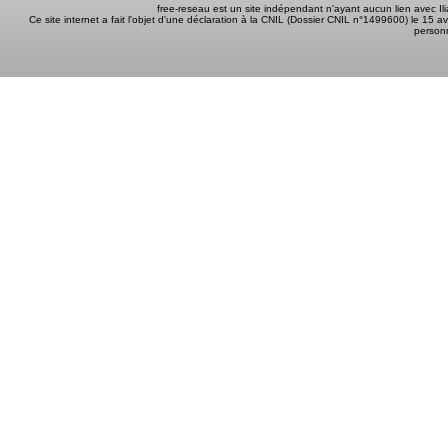
free-reseau est un site indépendant n'ayant aucun lien avec I
Ce site internet a fait l'objet d'une déclaration à la CNIL (Dossier CNIL n°1499600) le 15 a
person