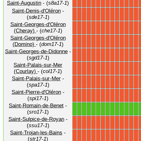
Saint-Augustin
- (
s8a17-1
)
X
X
X
X
X
X
X
X
X
X
X
X
X
X
Saint-Denis-d'Oléron
-
X
X
X
X
X
X
X
X
X
X
X
X
X
X
(
sde17-1
)
Saint-Georges-d'Oléron
X
X
X
X
X
X
X
X
X
X
X
X
X
X
(Cheray)
- (
che17-1
)
Saint-Georges-d'Oléron
X
X
X
X
X
X
X
X
X
X
X
X
X
X
(Domino)
- (
dom17-1
)
Saint-Georges-de-Didonne
-
X
X
X
X
X
X
X
X
X
X
X
X
X
X
(
sgd17-1
)
Saint-Palais-sur-Mer
X
X
X
X
X
X
X
X
X
X
X
X
X
X
(Courlay)
- (
col17-1
)
Saint-Palais-sur-Mer
-
X
X
X
X
X
X
X
X
X
X
X
X
X
X
(
spa17-1
)
Saint-Pierre-d'Oléron
-
X
X
X
X
X
X
X
X
X
X
X
X
X
X
(
spi17-1
)
Saint-Romain-de-Benet
-
1
1
1
1
1
1
1
1
1
1
1
1
1
1
(
sro17-1
)
Saint-Sulpice-de-Royan
-
X
X
X
X
X
X
X
X
X
X
X
X
X
X
(
ssu17-1
)
Saint-Trojan-les-Bains
-
X
X
X
X
X
X
X
X
X
X
X
X
X
X
(
str17-1
)