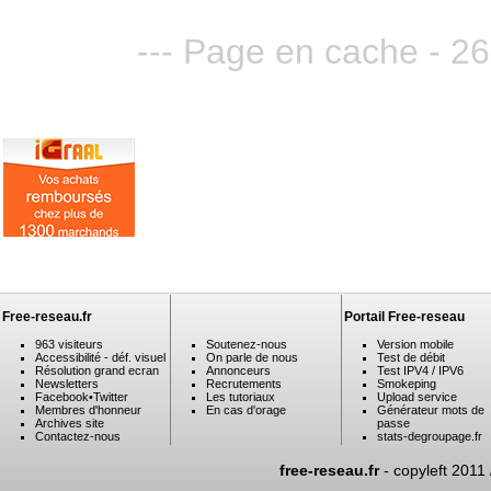
--- Page en cache - 26
Free-reseau.fr
Portail Free-reseau
963 visiteurs
Soutenez-nous
Version mobile
Accessibilité - déf. visuel
On parle de nous
Test de débit
Résolution grand ecran
Annonceurs
Test IPV4 / IPV6
Newsletters
Recrutements
Smokeping
Facebook
•
Twitter
Les tutoriaux
Upload service
Membres d'honneur
En cas d'orage
Générateur mots de
Archives site
passe
Contactez-nous
stats-degroupage.fr
free-reseau.fr
- copyleft 2011