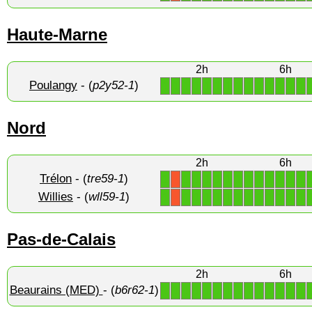
Haute-Marne
2h
6h
Poulangy
- (
p2y52-1
)
1
1
1
1
1
1
1
1
1
1
1
1
1
1
Nord
2h
6h
Trélon
- (
tre59-1
)
1
1
1
1
1
1
1
1
1
1
1
1
1
X
Willies
- (
wll59-1
)
1
1
1
1
1
1
1
1
1
1
1
1
1
X
Pas-de-Calais
2h
6h
Beaurains (MED)
- (
b6r62-1
)
1
1
1
1
1
1
1
1
1
1
1
1
1
1