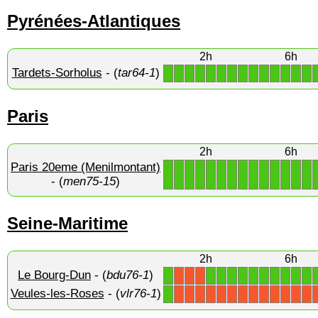
Pyrénées-Atlantiques
2h
6h
Tardets-Sorholus
- (
tar64-1
)
1
1
1
1
1
1
1
1
1
1
1
1
1
1
Paris
2h
6h
Paris 20eme (Menilmontant)
1
1
1
1
1
1
1
1
1
1
1
1
1
1
- (
men75-15
)
Seine-Maritime
2h
6h
Le Bourg-Dun
- (
bdu76-1
)
1
1
1
1
1
1
1
1
1
1
1
X
X
X
Veules-les-Roses
- (
vlr76-1
)
1
X
X
X
X
X
X
X
X
X
X
X
X
X