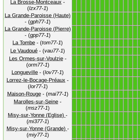
La Brosse-Montceaux
-
1
1
1
1
1
1
1
1
1
1
1
1
1
1
(
lzx77-1
)
La Grande-Paroisse (Haute)
1
1
1
1
1
1
1
1
1
1
1
1
1
1
- (
gph77-1
)
La Grande-Paroisse (Pierre)
1
1
1
1
1
1
1
1
1
1
1
1
1
1
- (
gpp77-1
)
La Tombe
- (
tom77-1
)
1
1
1
1
1
1
1
1
1
1
1
1
1
1
Le Vaudoué
- (
vau77-1
)
1
1
1
1
1
1
1
1
1
1
1
1
1
1
Les Ormes-sur-Voulzie
-
1
1
1
1
1
1
1
1
1
1
1
1
1
1
(
orm77-1
)
Longueville
- (
lov77-1
)
1
1
1
1
1
1
1
1
1
1
1
1
1
1
Lorrez-le-Bocage-Préaux
-
1
1
1
1
1
1
1
1
1
1
1
1
1
1
(
lor77-1
)
Maison-Rouge
- (
mai77-1
)
1
1
1
1
1
1
1
1
1
1
1
1
1
1
Marolles-sur-Seine
-
1
1
1
1
1
1
1
1
1
1
1
1
1
1
(
msz77-1
)
Misy-sur-Yonne (Eglise)
-
1
1
1
1
1
1
1
1
1
1
1
1
1
1
(
mi377-1
)
Misy-sur-Yonne (Grande)
-
1
1
1
1
1
1
1
1
1
1
1
1
1
1
(
miy77-1
)