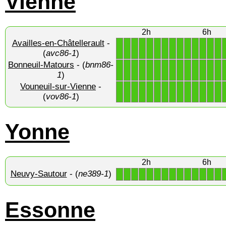
Vienne
2h
6h
Availles-en-Châtellerault
-
1
1
1
1
1
1
1
1
1
1
1
1
1
1
(
avc86-1
)
Bonneuil-Matours
- (
bnm86-
1
1
1
1
1
1
1
1
1
1
1
1
1
1
1
)
Vouneuil-sur-Vienne
-
1
1
1
1
1
1
1
1
1
1
1
1
1
1
(
vov86-1
)
Yonne
2h
6h
Neuvy-Sautour
- (
ne389-1
)
1
1
1
1
1
1
1
1
1
1
1
1
1
1
Essonne