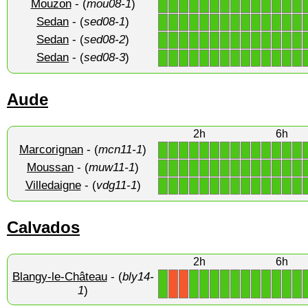
Mouzon
- (
mou08-1
)
1
1
1
1
1
1
1
1
1
1
1
1
1
1
Sedan
- (
sed08-1
)
1
1
1
1
1
1
1
1
1
1
1
1
1
1
Sedan
- (
sed08-2
)
1
1
1
1
1
1
1
1
1
1
1
1
1
1
Sedan
- (
sed08-3
)
1
1
1
1
1
1
1
1
1
1
1
1
1
1
Aude
2h
6h
Marcorignan
- (
mcn11-1
)
1
1
1
1
1
1
1
1
1
1
1
1
1
1
Moussan
- (
muw11-1
)
1
1
1
1
1
1
1
1
1
1
1
1
1
1
Villedaigne
- (
vdg11-1
)
1
1
1
1
1
1
1
1
1
1
1
1
1
1
Calvados
2h
6h
Blangy-le-Château
- (
bly14-
1
1
1
1
1
1
1
1
1
1
1
1
X
X
1
)