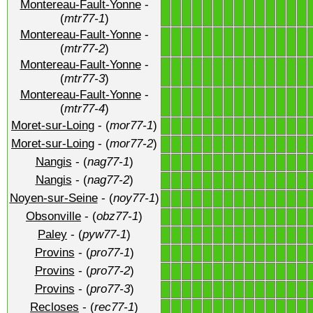
Montereau-Fault-Yonne
-
1
1
1
1
1
1
1
1
1
1
1
1
1
1
(
mtr77-1
)
Montereau-Fault-Yonne
-
1
1
1
1
1
1
1
1
1
1
1
1
1
1
(
mtr77-2
)
Montereau-Fault-Yonne
-
1
1
1
1
1
1
1
1
1
1
1
1
1
1
(
mtr77-3
)
Montereau-Fault-Yonne
-
1
1
1
1
1
1
1
1
1
1
1
1
1
1
(
mtr77-4
)
Moret-sur-Loing
- (
mor77-1
)
1
1
1
1
1
1
1
1
1
1
1
1
1
1
Moret-sur-Loing
- (
mor77-2
)
1
1
1
1
1
1
1
1
1
1
1
1
1
1
Nangis
- (
nag77-1
)
1
1
1
1
1
1
1
1
1
1
1
1
1
1
Nangis
- (
nag77-2
)
1
1
1
1
1
1
1
1
1
1
1
1
1
1
Noyen-sur-Seine
- (
noy77-1
)
1
1
1
1
1
1
1
1
1
1
1
1
1
1
Obsonville
- (
obz77-1
)
1
1
1
1
1
1
1
1
1
1
1
1
1
1
Paley
- (
pyw77-1
)
1
1
1
1
1
1
1
1
1
1
1
1
1
1
Provins
- (
pro77-1
)
1
1
1
1
1
1
1
1
1
1
1
1
1
1
Provins
- (
pro77-2
)
1
1
1
1
1
1
1
1
1
1
1
1
1
1
Provins
- (
pro77-3
)
1
1
1
1
1
1
1
1
1
1
1
1
1
1
Recloses
- (
rec77-1
)
1
1
1
1
1
1
1
1
1
1
1
1
1
1