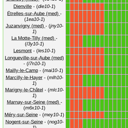
Dienville
- (
die10-1
)
1
1
1
1
1
1
X
X
X
X
X
X
X
X
Étrelles-sur-Aube (med)
-
1
1
1
1
1
1
X
X
X
X
X
X
X
X
(
1ea10-1
)
Juzanvigny (med)
- (
jny10-
1
1
1
1
1
1
X
X
X
X
X
X
X
X
1
)
La Motte-Tilly (med)
-
1
1
1
1
1
1
1
1
1
1
1
X
X
X
(
l3y10-1
)
Lesmont
- (
les10-1
)
1
1
1
1
1
1
X
X
X
X
X
X
X
X
Longueville-sur-Aube (med)
1
1
1
1
1
1
X
X
X
X
X
X
X
X
- (
l7n10-1
)
Mailly-le-Camp
- (
mai10-1
)
1
1
1
1
1
1
X
X
X
X
X
X
X
X
Marcilly-le-Hayer
- (
mlh10-
1
1
1
1
1
1
1
1
1
1
1
X
X
X
1
)
Marigny-le-Châtel
- (
mlc10-
1
1
1
1
1
1
X
X
X
X
X
X
X
X
1
)
Marnay-sur-Seine (med)
-
1
1
1
1
1
1
1
1
1
1
1
X
X
X
(
m6x10-1
)
Méry-sur-Seine
- (
mey10-1
)
1
1
1
1
1
1
X
X
X
X
X
X
X
X
Nogent-sur-Seine
- (
nog10-
1
1
1
1
1
1
1
1
1
1
1
X
X
X
1
)