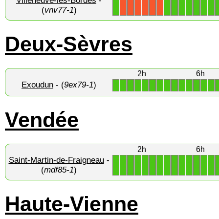
Villeneuve-les-Bordes
-
1
1
1
1
1
1
1
1
X
X
X
X
X
X
(
vnv77-1
)
Deux-Sèvres
2h
6h
Exoudun
- (
9ex79-1
)
1
1
1
1
1
1
1
1
1
1
1
1
1
1
Vendée
2h
6h
Saint-Martin-de-Fraigneau
-
1
1
1
1
1
1
1
1
1
1
1
1
1
1
(
mdf85-1
)
Haute-Vienne