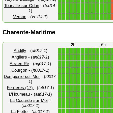
Tourville-sur-Odon
- (
tod14-
1
1
1
1
1
1
1
1
1
1
1
1
1
1
1
)
Verson
- (
vrs14-1
)
1
1
1
1
1
1
1
1
1
1
1
1
1
1
Charente-Maritime
2h
6h
Andilly
- (
af017-1
)
1
1
1
1
1
1
1
1
1
1
1
1
1
1
Angliers
- (
an817-1
)
1
1
1
1
1
1
1
1
1
1
1
1
1
1
Ars-en-Ré
- (
ag017-1
)
1
1
1
1
1
1
1
1
1
1
1
1
1
1
Courçon
- (
h0017-1
)
1
1
1
1
1
1
1
1
1
1
1
1
1
1
Dompierre-sur-Mer
- (
l0017-
1
1
1
1
1
1
1
1
1
1
1
1
1
1
1
)
Ferrières (17)
- (
fe817-1
)
1
1
1
1
1
1
1
1
1
1
1
1
1
1
L'Houmeau
- (
aa017-1
)
1
1
1
1
1
1
1
1
1
1
1
1
1
1
La Couarde-sur-Mer
-
1
1
1
1
1
1
1
1
1
1
1
1
1
1
(
ab017-1
)
La Flotte
- (
ac017-1
)
1
1
1
1
1
1
1
1
1
1
1
1
1
1