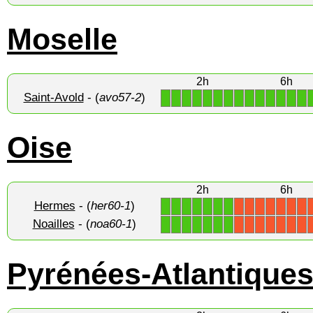
Moselle
2h
6h
Saint-Avold
- (
avo57-2
)
1
1
1
1
1
1
1
1
1
1
1
1
1
1
Oise
2h
6h
Hermes
- (
her60-1
)
1
1
1
1
1
1
1
X
X
X
X
X
X
X
Noailles
- (
noa60-1
)
1
1
1
1
1
1
1
X
X
X
X
X
X
X
Pyrénées-Atlantique