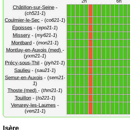
2h
6h
Châtillon-sur-Seine
-
1
1
1
1
1
1
1
1
1
1
1
1
1
X
(
ch521-1
)
Coulmier-le-Sec
- (
co621-1
)
1
1
1
1
1
1
1
1
1
1
1
1
1
X
Époisses
- (
epo21-1
)
1
1
1
1
1
1
1
1
1
1
1
1
1
X
Missery
- (
my621-1
)
1
1
1
1
1
1
1
1
1
1
1
1
1
X
Montbard
- (
mon21-1
)
1
1
1
1
1
1
1
1
1
1
1
1
1
X
Montlay-en-Auxois (med)
-
1
1
1
1
1
1
1
1
1
1
1
1
1
X
(
yxm21-1
)
Précy-sous-Thil
- (
pyh21-1
)
1
1
1
1
1
1
1
1
1
1
1
1
1
X
Saulieu
- (
sau21-1
)
1
1
1
1
1
1
1
1
1
1
1
1
1
X
Semur-en-Auxois
- (
sem21-
1
1
1
1
1
1
1
1
1
1
1
1
1
X
1
)
Thoste (med)
- (
thm21-1
)
1
1
1
1
1
1
1
1
1
1
1
1
1
X
Touillon
- (
to221-1
)
1
1
1
1
1
1
1
1
1
1
1
1
1
X
Venarey-les-Laumes
-
1
1
1
1
1
1
1
1
1
1
1
1
1
X
(
ven21-1
)
Isère