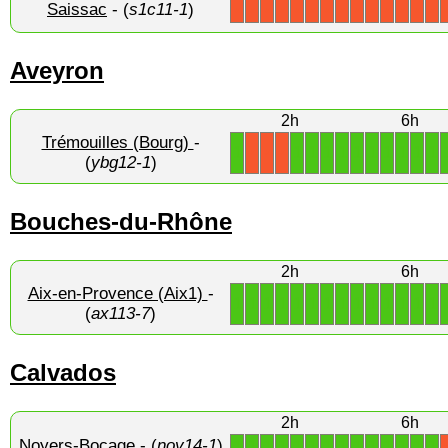
Saissac
- (
s1c11-1
)
X
X
X
X
X
X
X
X
X
X
X
X
X
X
Aveyron
2h
6h
Trémouilles (Bourg)
-
1
1
1
1
1
1
1
1
1
1
1
X
X
X
(
ybg12-1
)
Bouches-du-Rhône
2h
6h
Aix-en-Provence (Aix1)
-
1
1
1
1
1
1
1
1
1
1
1
1
1
1
(
ax113-7
)
Calvados
2h
6h
Noyers-Bocage
- (
noy14-1
)
1
1
1
1
1
1
1
1
1
1
1
1
1
1