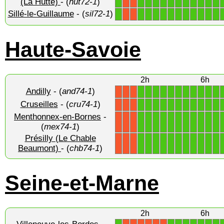
(La Hutte)
- (
hut72-1
)
Sillé-le-Guillaume
- (
sil72-1
)
1
1
1
1
1
1
1
1
1
1
1
1
X
X
Haute-Savoie
2h
6h
Andilly
- (
and74-1
)
1
1
1
1
1
1
1
1
1
1
1
X
X
X
Cruseilles
- (
cru74-1
)
1
1
1
1
1
1
1
1
1
1
1
X
X
X
Menthonnex-en-Bornes
-
1
1
1
1
1
1
1
1
1
1
1
X
X
X
(
mex74-1
)
Présilly (Le Chable
1
1
1
1
1
1
1
1
1
1
1
X
X
X
Beaumont)
- (
chb74-1
)
Seine-et-Marne
2h
6h