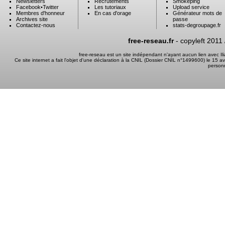
Newsletters
Recrutements
Smokeping
Facebook
•
Twitter
Les tutoriaux
Upload service
Membres d'honneur
En cas d'orage
Générateur mots de
Archives site
passe
Contactez-nous
stats-degroupage.fr
free-reseau.fr
- copyleft 2011
free-reseau est un site indépendant n'ayant aucun lien avec I
Ce site internet a fait l'objet d'une déclaration à la CNIL (Dossier CNIL n°1499600) le 15 a
person