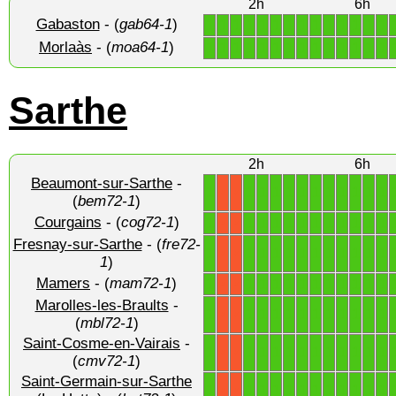
2h
6h
Gabaston
- (
gab64-1
)
1
1
1
1
1
1
1
1
1
1
1
1
1
1
Morlaàs
- (
moa64-1
)
1
1
1
1
1
1
1
1
1
1
1
1
1
1
Sarthe
2h
6h
Beaumont-sur-Sarthe
-
1
1
1
1
1
1
1
1
1
1
1
1
X
X
(
bem72-1
)
Courgains
- (
cog72-1
)
1
1
1
1
1
1
1
1
1
1
1
1
X
X
Fresnay-sur-Sarthe
- (
fre72-
1
1
1
1
1
1
1
1
1
1
1
1
X
X
1
)
Mamers
- (
mam72-1
)
1
1
1
1
1
1
1
1
1
1
1
1
X
X
Marolles-les-Braults
-
1
1
1
1
1
1
1
1
1
1
1
1
X
X
(
mbl72-1
)
Saint-Cosme-en-Vairais
-
1
1
1
1
1
1
1
1
1
1
1
1
X
X
(
cmv72-1
)
Saint-Germain-sur-Sarthe
1
1
1
1
1
1
1
1
1
1
1
1
X
X