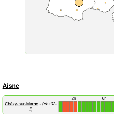
Aisne
2h
6h
Chézy-sur-Marne
- (
chz02-
1
1
1
1
1
1
1
1
1
1
X
X
X
X
1
)