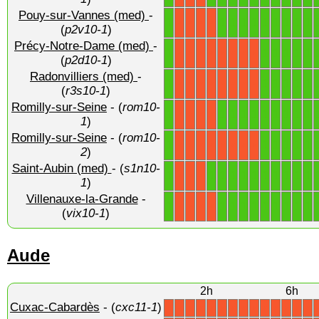
Pouy-sur-Vannes (med)
-
1
1
1
1
1
1
1
1
1
1
X
X
X
X
(
p2v10-1
)
Précy-Notre-Dame (med)
-
1
1
1
1
1
1
X
X
X
X
X
X
X
X
(
p2d10-1
)
Radonvilliers (med)
-
1
1
1
1
1
1
X
X
X
X
X
X
X
X
(
r3s10-1
)
Romilly-sur-Seine
- (
rom10-
1
1
1
1
1
1
1
1
1
1
X
X
X
X
1
)
Romilly-sur-Seine
- (
rom10-
1
1
1
1
1
1
X
X
X
X
X
X
X
X
2
)
Saint-Aubin (med)
- (
s1n10-
1
1
1
1
1
1
1
1
1
1
1
X
X
X
1
)
Villenauxe-la-Grande
-
1
1
1
1
1
1
1
1
1
1
X
X
X
X
(
vix10-1
)
Aude
2h
6h
Cuxac-Cabardès
- (
cxc11-1
)
X
X
X
X
X
X
X
X
X
X
X
X
X
X