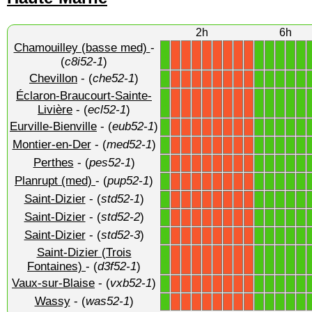
2h
6h
Chamouilley (basse med)
-
1
1
1
1
1
1
X
X
X
X
X
X
X
X
(
c8i52-1
)
Chevillon
- (
che52-1
)
1
1
1
1
1
1
X
X
X
X
X
X
X
X
Éclaron-Braucourt-Sainte-
1
1
1
1
1
1
X
X
X
X
X
X
X
X
Livière
- (
ecl52-1
)
Eurville-Bienville
- (
eub52-1
)
1
1
1
1
1
1
X
X
X
X
X
X
X
X
Montier-en-Der
- (
med52-1
)
1
1
1
1
1
1
X
X
X
X
X
X
X
X
Perthes
- (
pes52-1
)
1
1
1
1
1
1
X
X
X
X
X
X
X
X
Planrupt (med)
- (
pup52-1
)
1
1
1
1
1
1
X
X
X
X
X
X
X
X
Saint-Dizier
- (
std52-1
)
1
1
1
1
1
1
X
X
X
X
X
X
X
X
Saint-Dizier
- (
std52-2
)
1
1
1
1
1
1
X
X
X
X
X
X
X
X
Saint-Dizier
- (
std52-3
)
1
1
1
1
1
1
X
X
X
X
X
X
X
X
Saint-Dizier (Trois
1
1
1
1
1
1
X
X
X
X
X
X
X
X
Fontaines)
- (
d3f52-1
)
Vaux-sur-Blaise
- (
vxb52-1
)
1
1
1
1
1
1
X
X
X
X
X
X
X
X
Wassy
- (
was52-1
)
1
1
1
1
1
1
X
X
X
X
X
X
X
X