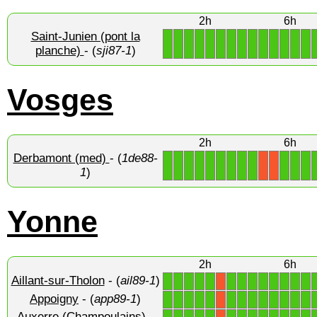
2h
6h
Saint-Junien (pont la
1
1
1
1
1
1
1
1
1
1
1
1
1
1
planche)
- (
sji87-1
)
Vosges
2h
6h
Derbamont (med)
- (
1de88-
1
1
1
1
1
1
1
1
1
1
1
1
X
X
1
)
Yonne
2h
6h
Aillant-sur-Tholon
- (
ail89-1
)
1
1
1
1
1
1
1
1
1
1
1
1
1
X
Appoigny
- (
app89-1
)
1
1
1
1
1
1
1
1
1
1
1
1
1
X
Auxerre (Champoulains)
-