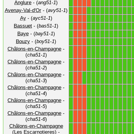
Anglure
- (
ang51-1
)
1
1
1
1
1
1
1
1
1
1
X
X
X
X
Avenay-Val-d'Or
- (
avy51-1
)
1
1
1
1
1
1
1
1
1
1
1
X
X
X
Ay
- (
ayc51-1
)
1
1
1
1
1
1
1
1
1
1
1
X
X
X
Bassuet
- (
bas51-1
)
1
1
1
1
1
1
1
1
1
1
1
X
X
X
Baye
- (
bay51-1
)
1
1
1
1
1
1
1
1
1
1
1
X
X
X
Bouzy
- (
boy51-1
)
1
1
1
1
1
1
1
1
1
1
1
X
X
X
Châlons-en-Champagne
-
1
1
1
1
1
1
1
1
1
1
1
X
X
X
(
cha51-1
)
Châlons-en-Champagne
-
1
1
1
1
1
1
1
1
1
1
1
X
X
X
(
cha51-2
)
Châlons-en-Champagne
-
1
1
1
1
1
1
1
1
1
1
1
1
X
X
(
cha51-3
)
Châlons-en-Champagne
-
1
1
1
1
1
1
1
1
1
1
1
X
X
X
(
cha51-4
)
Châlons-en-Champagne
-
1
1
1
1
1
1
1
1
1
1
1
X
X
X
(
cha51-5
)
Châlons-en-Champagne
-
1
1
1
1
1
1
1
1
1
1
1
X
X
X
(
cha51-6
)
Châlons-en-Champagne
1
1
1
1
1
1
1
1
1
1
1
(Les Escarnotieres)
-
X
X
X