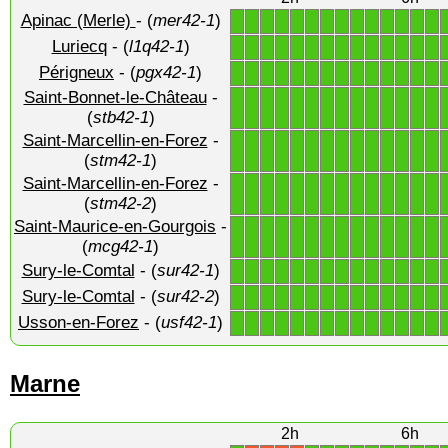
Apinac (Merle)
- (
mer42-1
)
1
1
1
1
1
1
1
1
1
1
1
1
1
1
Luriecq
- (
l1q42-1
)
1
1
1
1
1
1
1
1
1
1
1
1
1
1
Périgneux
- (
pgx42-1
)
1
1
1
1
1
1
1
1
1
1
1
1
1
1
Saint-Bonnet-le-Château
-
1
1
1
1
1
1
1
1
1
1
1
1
1
1
(
stb42-1
)
Saint-Marcellin-en-Forez
-
1
1
1
1
1
1
1
1
1
1
1
1
1
1
(
stm42-1
)
Saint-Marcellin-en-Forez
-
1
1
1
1
1
1
1
1
1
1
1
1
1
1
(
stm42-2
)
Saint-Maurice-en-Gourgois
-
1
1
1
1
1
1
1
1
1
1
1
1
1
1
(
mcg42-1
)
Sury-le-Comtal
- (
sur42-1
)
1
1
1
1
1
1
1
1
1
1
1
1
1
1
Sury-le-Comtal
- (
sur42-2
)
1
1
1
1
1
1
1
1
1
1
1
1
1
1
Usson-en-Forez
- (
usf42-1
)
1
1
1
1
1
1
1
1
1
1
1
1
1
1
Marne
2h
6h