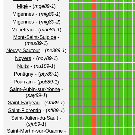
Migé
- (
mge89-1
)
1
1
1
1
1
1
1
1
1
1
1
1
1
X
Migennes
- (
mig89-1
)
1
1
1
1
1
1
1
1
1
1
1
1
1
X
Migennes
- (
mig89-2
)
1
1
1
1
1
1
1
1
1
1
1
1
1
X
Monéteau
- (
mne89-1
)
1
1
1
1
1
1
1
1
1
1
1
1
1
X
Mont-Saint-Sulpice
-
1
1
1
1
1
1
1
1
1
1
1
1
1
X
(
mss89-1
)
Neuvy-Sautour
- (
ne389-1
)
1
1
1
1
1
1
1
1
1
1
1
1
1
X
Noyers
- (
noy89-1
)
1
1
1
1
1
1
1
1
1
1
1
1
1
X
Nuits
- (
nu189-1
)
1
1
1
1
1
1
1
1
1
1
1
1
1
X
Pontigny
- (
pty89-1
)
1
1
1
1
1
1
1
1
1
1
1
1
1
X
Pourrain
- (
po689-1
)
1
1
1
1
1
1
1
1
1
1
1
1
1
X
Saint-Aubin-sur-Yonne
-
1
1
1
1
1
1
1
1
1
1
1
1
1
X
(
say89-1
)
Saint-Fargeau
- (
sfa89-1
)
1
1
1
1
1
1
1
1
1
1
1
1
1
X
Saint-Florentin
- (
sfl89-1
)
1
1
1
1
1
1
1
1
1
1
1
1
1
X
Saint-Julien-du-Sault
-
1
1
1
1
1
1
1
1
1
1
1
1
1
X
(
sju89-1
)
Saint-Martin-sur-Ouanne
-
1
1
1
1
1
1
1
1
1
1
1
1
1
X