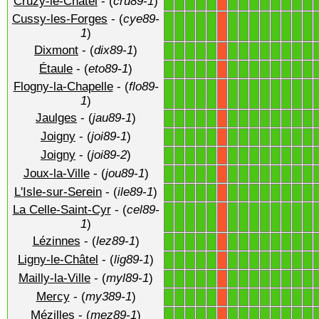
Cruzy-le-Châtel
- (
cru89-1
)
1
1
1
1
1
1
1
1
1
1
1
1
1
X
Cussy-les-Forges
- (
cye89-
1
1
1
1
1
1
1
1
1
1
1
1
1
X
1
)
Dixmont
- (
dix89-1
)
1
1
1
1
1
1
1
1
1
1
1
1
1
X
Étaule
- (
eto89-1
)
1
1
1
1
1
1
1
1
1
1
1
1
1
X
Flogny-la-Chapelle
- (
flo89-
1
1
1
1
1
1
1
1
1
1
1
1
1
X
1
)
Jaulges
- (
jau89-1
)
1
1
1
1
1
1
1
1
1
1
1
1
1
X
Joigny
- (
joi89-1
)
1
1
1
1
1
1
1
1
1
1
1
1
1
X
Joigny
- (
joi89-2
)
1
1
1
1
1
1
1
1
1
1
1
1
1
X
Joux-la-Ville
- (
jou89-1
)
1
1
1
1
1
1
1
1
1
1
1
1
1
X
L'Isle-sur-Serein
- (
ile89-1
)
1
1
1
1
1
1
1
1
1
1
1
1
1
X
La Celle-Saint-Cyr
- (
cel89-
1
1
1
1
1
1
1
1
1
1
1
1
1
X
1
)
Lézinnes
- (
lez89-1
)
1
1
1
1
1
1
1
1
1
1
1
1
1
X
Ligny-le-Châtel
- (
lig89-1
)
1
1
1
1
1
1
1
1
1
1
1
1
1
X
Mailly-la-Ville
- (
myl89-1
)
1
1
1
1
1
1
1
1
1
1
1
1
1
X
Mercy
- (
my389-1
)
1
1
1
1
1
1
1
1
1
1
1
1
1
X
Mézilles
- (
mez89-1
)
1
1
1
1
1
1
1
1
1
1
1
1
1
X