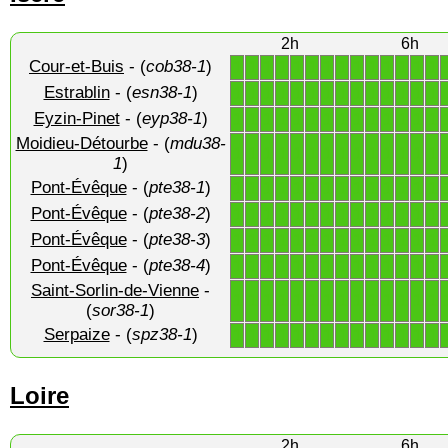
2h
6h
Cour-et-Buis
- (
cob38-1
)
1
1
1
1
1
1
1
1
1
1
1
1
1
1
Estrablin
- (
esn38-1
)
1
1
1
1
1
1
1
1
1
1
1
1
1
1
Eyzin-Pinet
- (
eyp38-1
)
1
1
1
1
1
1
1
1
1
1
1
1
1
1
Moidieu-Détourbe
- (
mdu38-
1
1
1
1
1
1
1
1
1
1
1
1
1
1
1
)
Pont-Évêque
- (
pte38-1
)
1
1
1
1
1
1
1
1
1
1
1
1
1
1
Pont-Évêque
- (
pte38-2
)
1
1
1
1
1
1
1
1
1
1
1
1
1
1
Pont-Évêque
- (
pte38-3
)
1
1
1
1
1
1
1
1
1
1
1
1
1
1
Pont-Évêque
- (
pte38-4
)
1
1
1
1
1
1
1
1
1
1
1
1
1
1
Saint-Sorlin-de-Vienne
-
1
1
1
1
1
1
1
1
1
1
1
1
1
1
(
sor38-1
)
Serpaize
- (
spz38-1
)
1
1
1
1
1
1
1
1
1
1
1
1
1
1
Loire
2h
6h