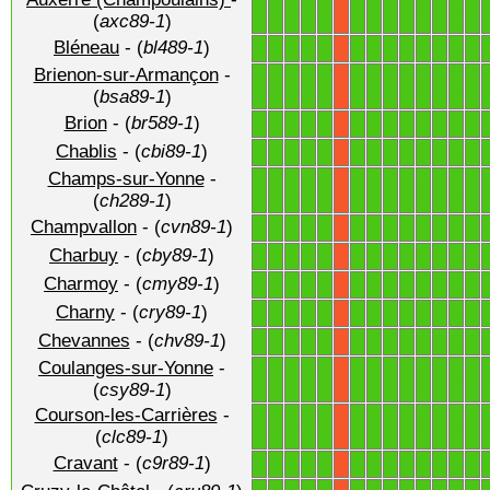
1
1
1
1
1
1
1
1
1
1
1
1
1
X
(
axc89-1
)
Bléneau
- (
bl489-1
)
1
1
1
1
1
1
1
1
1
1
1
1
1
X
Brienon-sur-Armançon
-
1
1
1
1
1
1
1
1
1
1
1
1
1
X
(
bsa89-1
)
Brion
- (
br589-1
)
1
1
1
1
1
1
1
1
1
1
1
1
1
X
Chablis
- (
cbi89-1
)
1
1
1
1
1
1
1
1
1
1
1
1
1
X
Champs-sur-Yonne
-
1
1
1
1
1
1
1
1
1
1
1
1
1
X
(
ch289-1
)
Champvallon
- (
cvn89-1
)
1
1
1
1
1
1
1
1
1
1
1
1
1
X
Charbuy
- (
cby89-1
)
1
1
1
1
1
1
1
1
1
1
1
1
1
X
Charmoy
- (
cmy89-1
)
1
1
1
1
1
1
1
1
1
1
1
1
1
X
Charny
- (
cry89-1
)
1
1
1
1
1
1
1
1
1
1
1
1
1
X
Chevannes
- (
chv89-1
)
1
1
1
1
1
1
1
1
1
1
1
1
1
X
Coulanges-sur-Yonne
-
1
1
1
1
1
1
1
1
1
1
1
1
1
X
(
csy89-1
)
Courson-les-Carrières
-
1
1
1
1
1
1
1
1
1
1
1
1
1
X
(
clc89-1
)
Cravant
- (
c9r89-1
)
1
1
1
1
1
1
1
1
1
1
1
1
1
X