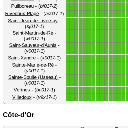
Puilboreau
- (
bf017-2
)
1
1
1
1
1
1
1
1
1
1
1
1
1
1
Rivedoux-Plage
- (
ad017-1
)
1
1
1
1
1
1
1
1
1
1
1
1
1
1
Saint-Jean-de-Liversay
-
1
1
1
1
1
1
1
1
1
1
1
1
1
1
(
sj017-1
)
Saint-Martin-de-Ré
-
1
1
1
1
1
1
1
1
1
1
1
1
1
1
(
w0017-1
)
Saint-Sauveur-d'Aunis
-
1
1
1
1
1
1
1
1
1
1
1
1
1
1
(
v0017-1
)
Saint-Xandre
- (
x0017-1
)
1
1
1
1
1
1
1
1
1
1
1
1
1
1
Sainte-Marie-de-Ré
-
1
1
1
1
1
1
1
1
1
1
1
1
1
1
(
y0017-1
)
Sainte-Soulle (Usseau)
-
1
1
1
1
1
1
1
1
1
1
1
1
1
1
(
u0017-1
)
Vérines
- (
ba017-1
)
1
1
1
1
1
1
1
1
1
1
1
1
1
1
Villedoux
- (
v9x17-1
)
1
1
1
1
1
1
1
1
1
1
1
1
1
1
Côte-d'Or