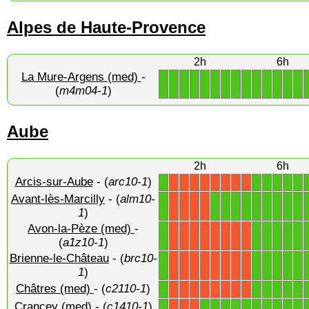
Alpes de Haute-Provence
2h
6h
La Mure-Argens (med)
-
1
1
1
1
1
1
1
1
1
1
1
1
1
1
(
m4m04-1
)
Aube
2h
6h
Arcis-sur-Aube
- (
arc10-1
)
1
1
1
1
1
1
X
X
X
X
X
X
X
X
Avant-lès-Marcilly
- (
alm10-
1
1
1
1
1
1
1
1
1
1
X
X
X
X
1
)
Avon-la-Pèze (med)
-
1
1
1
1
1
1
X
X
X
X
X
X
X
X
(
a1z10-1
)
Brienne-le-Château
- (
brc10-
1
1
1
1
1
1
X
X
X
X
X
X
X
X
1
)
Châtres (med)
- (
c2110-1
)
1
1
1
1
1
1
X
X
X
X
X
X
X
X
Crancey (med)
- (
c1410-1
)
1
1
1
1
1
1
1
1
1
1
1
X
X
X