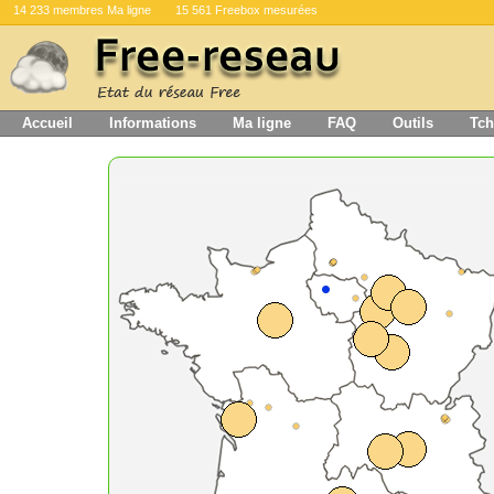
14 233 membres Ma ligne
15 561 Freebox mesurées
Accueil
Informations
Ma ligne
FAQ
Outils
Tch