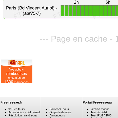
2h
6h
Paris (Bd Vincent Auriol)
-
1
1
1
1
1
1
1
1
1
1
1
1
1
1
(
aur75-7
)
--- Page en cache - 
Free-reseau.fr
Portail Free-reseau
910 visiteurs
Soutenez-nous
Version mobile
Accessibilité - déf. visuel
On parle de nous
Test de débit
Résolution grand ecran
Annonceurs
Test IPV4 / IPV6