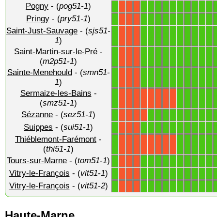
Pogny
- (
pog51-1
)
1
1
1
1
1
1
1
1
1
1
1
X
X
X
Pringy
- (
pry51-1
)
1
1
1
1
1
1
1
1
1
1
1
X
X
X
Saint-Just-Sauvage
- (
sjs51-
1
1
1
1
1
1
1
1
1
1
1
X
X
X
1
)
Saint-Martin-sur-le-Pré
-
1
1
1
1
1
1
1
1
1
1
1
X
X
X
(
m2p51-1
)
Sainte-Menehould
- (
smn51-
1
1
1
1
1
1
1
1
1
1
1
X
X
X
1
)
Sermaize-les-Bains
-
1
1
1
1
1
1
X
X
X
X
X
X
X
X
(
smz51-1
)
Sézanne
- (
sez51-1
)
1
1
1
1
1
1
1
1
1
1
X
X
X
X
Suippes
- (
sui51-1
)
1
1
1
1
1
1
1
1
1
1
1
X
X
X
Thiéblemont-Farémont
-
1
1
1
1
1
1
X
X
X
X
X
X
X
X
(
thi51-1
)
Tours-sur-Marne
- (
tom51-1
)
1
1
1
1
1
1
1
1
1
1
1
X
X
X
Vitry-le-François
- (
vit51-1
)
1
1
1
1
1
1
1
1
1
1
1
X
X
X
Vitry-le-François
- (
vit51-2
)
1
1
1
1
1
1
1
1
1
1
1
X
X
X
Haute-Marne