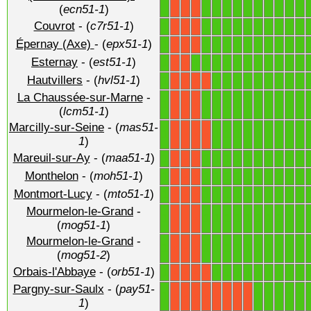
(
ecn51-1
)
Couvrot
- (
c7r51-1
)
1
1
1
1
1
1
1
1
1
1
1
X
X
X
Épernay (Axe)
- (
epx51-1
)
1
1
1
1
1
1
1
1
1
1
1
X
X
X
Esternay
- (
est51-1
)
1
1
1
1
1
1
1
1
1
1
1
1
X
X
Hautvillers
- (
hvl51-1
)
1
1
1
1
1
1
1
1
1
1
X
X
X
X
La Chaussée-sur-Marne
-
1
1
1
1
1
1
1
1
1
1
1
X
X
X
(
lcm51-1
)
Marcilly-sur-Seine
- (
mas51-
1
1
1
1
1
1
1
1
1
1
X
X
X
X
1
)
Mareuil-sur-Ay
- (
maa51-1
)
1
1
1
1
1
1
1
1
1
1
1
X
X
X
Monthelon
- (
moh51-1
)
1
1
1
1
1
1
1
1
1
1
1
X
X
X
Montmort-Lucy
- (
mto51-1
)
1
1
1
1
1
1
1
1
1
1
1
X
X
X
Mourmelon-le-Grand
-
1
1
1
1
1
1
1
1
1
1
1
X
X
X
(
mog51-1
)
Mourmelon-le-Grand
-
1
1
1
1
1
1
1
1
1
1
1
X
X
X
(
mog51-2
)
Orbais-l'Abbaye
- (
orb51-1
)
1
1
1
1
1
1
1
1
1
1
X
X
X
X
Pargny-sur-Saulx
- (
pay51-
1
1
1
1
1
1
X
X
X
X
X
X
X
X
1
)