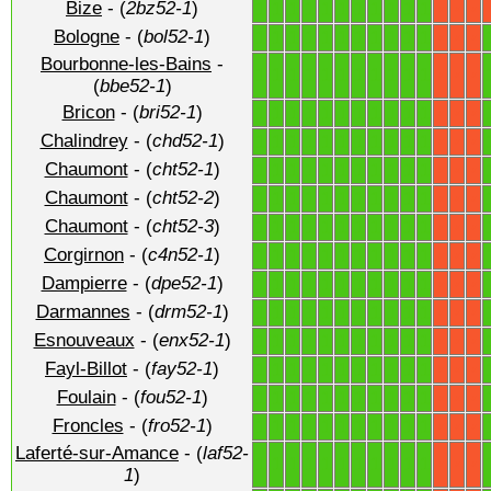
Bize
- (
2bz52-1
)
1
1
1
1
1
1
1
1
1
1
1
X
X
X
Bologne
- (
bol52-1
)
1
1
1
1
1
1
1
1
1
1
1
X
X
X
Bourbonne-les-Bains
-
1
1
1
1
1
1
1
1
1
1
1
X
X
X
(
bbe52-1
)
Bricon
- (
bri52-1
)
1
1
1
1
1
1
1
1
1
1
1
X
X
X
Chalindrey
- (
chd52-1
)
1
1
1
1
1
1
1
1
1
1
1
X
X
X
Chaumont
- (
cht52-1
)
1
1
1
1
1
1
1
1
1
1
1
X
X
X
Chaumont
- (
cht52-2
)
1
1
1
1
1
1
1
1
1
1
1
X
X
X
Chaumont
- (
cht52-3
)
1
1
1
1
1
1
1
1
1
1
1
X
X
X
Corgirnon
- (
c4n52-1
)
1
1
1
1
1
1
1
1
1
1
1
X
X
X
Dampierre
- (
dpe52-1
)
1
1
1
1
1
1
1
1
1
1
1
X
X
X
Darmannes
- (
drm52-1
)
1
1
1
1
1
1
1
1
1
1
1
X
X
X
Esnouveaux
- (
enx52-1
)
1
1
1
1
1
1
1
1
1
1
1
X
X
X
Fayl-Billot
- (
fay52-1
)
1
1
1
1
1
1
1
1
1
1
1
X
X
X
Foulain
- (
fou52-1
)
1
1
1
1
1
1
1
1
1
1
1
X
X
X
Froncles
- (
fro52-1
)
1
1
1
1
1
1
1
1
1
1
1
X
X
X
Laferté-sur-Amance
- (
laf52-
1
1
1
1
1
1
1
1
1
1
1
X
X
X
1
)