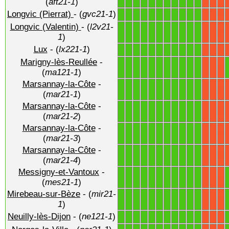
(
aft21-1
)
Longvic (Pierrat)
- (
gvc21-1
)
1
1
1
1
1
1
1
1
1
1
1
X
X
X
Longvic (Valentin)
- (
l2v21-
1
1
1
1
1
1
1
1
1
1
1
X
X
X
1
)
Lux
- (
lx221-1
)
1
1
1
1
1
1
1
1
1
1
1
X
X
X
Marigny-lès-Reullée
-
1
1
1
1
1
1
1
1
1
1
1
X
X
X
(
ma121-1
)
Marsannay-la-Côte
-
1
1
1
1
1
1
1
1
1
1
1
X
X
X
(
mar21-1
)
Marsannay-la-Côte
-
1
1
1
1
1
1
1
1
1
1
1
X
X
X
(
mar21-2
)
Marsannay-la-Côte
-
1
1
1
1
1
1
1
1
1
1
1
X
X
X
(
mar21-3
)
Marsannay-la-Côte
-
1
1
1
1
1
1
1
1
1
1
1
X
X
X
(
mar21-4
)
Messigny-et-Vantoux
-
1
1
1
1
1
1
1
1
1
1
1
X
X
X
(
mes21-1
)
Mirebeau-sur-Bèze
- (
mir21-
1
1
1
1
1
1
1
1
1
1
1
X
X
X
1
)
Neuilly-lès-Dijon
- (
ne121-1
)
1
1
1
1
1
1
1
1
1
1
1
X
X
X