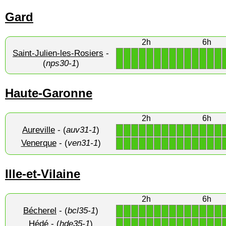
Gard
2h
6h
Saint-Julien-les-Rosiers
-
1
1
1
1
1
1
1
1
1
1
1
1
1
1
(
nps30-1
)
Haute-Garonne
2h
6h
Aureville
- (
auv31-1
)
1
1
1
1
1
1
1
1
1
1
1
1
1
1
Venerque
- (
ven31-1
)
1
1
1
1
1
1
1
1
1
1
1
1
1
1
Ille-et-Vilaine
2h
6h
Bécherel
- (
bcl35-1
)
1
1
1
1
1
1
1
1
1
1
1
1
1
1
Hédé
- (
hde35-1
)
1
1
1
1
1
1
1
1
1
1
1
1
1
1