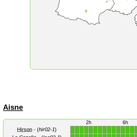
Aisne
2h
6h
Hirson
- (
hir02-1
)
1
1
1
1
1
1
1
1
1
1
1
1
1
1