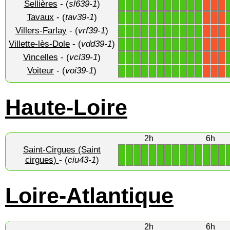
Sellières
- (
sl639-1
)
1
1
1
1
1
1
1
1
1
1
1
X
X
X
Tavaux
- (
tav39-1
)
1
1
1
1
1
1
1
1
1
1
1
X
X
X
Villers-Farlay
- (
vrf39-1
)
1
1
1
1
1
1
1
1
1
1
1
X
X
X
Villette-lès-Dole
- (
vdd39-1
)
1
1
1
1
1
1
1
1
1
1
1
X
X
X
Vincelles
- (
vcl39-1
)
1
1
1
1
1
1
1
1
1
1
1
X
X
X
Voiteur
- (
voi39-1
)
1
1
1
1
1
1
1
1
1
1
1
X
X
X
Haute-Loire
2h
6h
Saint-Cirgues (Saint
1
1
1
1
1
1
1
1
1
1
1
1
1
1
cirgues)
- (
ciu43-1
)
Loire-Atlantique
2h
6h