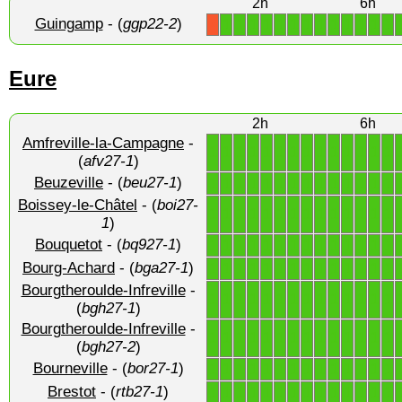
2h
6h
Guingamp
- (
ggp22-2
)
1
1
1
1
1
1
1
1
1
1
1
1
1
X
Eure
2h
6h
Amfreville-la-Campagne
-
1
1
1
1
1
1
1
1
1
1
1
1
1
1
(
afv27-1
)
Beuzeville
- (
beu27-1
)
1
1
1
1
1
1
1
1
1
1
1
1
1
1
Boissey-le-Châtel
- (
boi27-
1
1
1
1
1
1
1
1
1
1
1
1
1
1
1
)
Bouquetot
- (
bq927-1
)
1
1
1
1
1
1
1
1
1
1
1
1
1
1
Bourg-Achard
- (
bga27-1
)
1
1
1
1
1
1
1
1
1
1
1
1
1
1
Bourgtheroulde-Infreville
-
1
1
1
1
1
1
1
1
1
1
1
1
1
1
(
bgh27-1
)
Bourgtheroulde-Infreville
-
1
1
1
1
1
1
1
1
1
1
1
1
1
1
(
bgh27-2
)
Bourneville
- (
bor27-1
)
1
1
1
1
1
1
1
1
1
1
1
1
1
1
Brestot
- (
rtb27-1
)
1
1
1
1
1
1
1
1
1
1
1
1
1
1