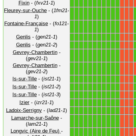
Fixin
- (
fxv21-1
)
1
1
1
1
1
1
1
1
1
1
1
X
X
X
Fleurey-sur-Ouche
- (
1fm21-
1
1
1
1
1
1
1
1
1
1
1
X
X
X
1
)
Fontaine-Française
- (
fo121-
1
1
1
1
1
1
1
1
1
1
1
X
X
X
1
)
Genlis
- (
gen21-1
)
1
1
1
1
1
1
1
1
1
1
1
X
X
X
Genlis
- (
gen21-2
)
1
1
1
1
1
1
1
1
1
1
1
X
X
X
Gevrey-Chambertin
-
1
1
1
1
1
1
1
1
1
1
1
X
X
X
(
gev21-1
)
Gevrey-Chambertin
-
1
1
1
1
1
1
1
1
1
1
1
X
X
X
(
gev21-2
)
Is-sur-Tille
- (
ist21-1
)
1
1
1
1
1
1
1
1
1
1
1
X
X
X
Is-sur-Tille
- (
ist21-2
)
1
1
1
1
1
1
1
1
1
1
1
X
X
X
Is-sur-Tille
- (
ist21-3
)
1
1
1
1
1
1
1
1
1
1
1
X
X
X
Izier
- (
izr21-1
)
1
1
1
1
1
1
1
1
1
1
1
X
X
X
Ladoix-Serrigny
- (
lad21-1
)
1
1
1
1
1
1
1
1
1
1
1
X
X
X
Lamarche-sur-Saône
-
1
1
1
1
1
1
1
1
1
1
1
X
X
X
(
lam21-1
)
Longvic (Aire de Feu)
-
1
1
1
1
1
1
1
1
1
1
1
X
X
X