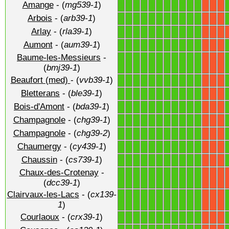
Amange
- (
mg539-1
)
1
1
1
1
1
1
1
1
1
1
1
X
X
X
Arbois
- (
arb39-1
)
1
1
1
1
1
1
1
1
1
1
1
X
X
X
Arlay
- (
rla39-1
)
1
1
1
1
1
1
1
1
1
1
1
X
X
X
Aumont
- (
aum39-1
)
1
1
1
1
1
1
1
1
1
1
1
X
X
X
Baume-les-Messieurs
-
1
1
1
1
1
1
1
1
1
1
1
X
X
X
(
bmj39-1
)
Beaufort (med)
- (
vvb39-1
)
1
1
1
1
1
1
1
1
1
1
1
X
X
X
Bletterans
- (
ble39-1
)
1
1
1
1
1
1
1
1
1
1
1
X
X
X
Bois-d'Amont
- (
bda39-1
)
1
1
1
1
1
1
1
1
1
1
1
X
X
X
Champagnole
- (
chg39-1
)
1
1
1
1
1
1
1
1
1
1
1
X
X
X
Champagnole
- (
chg39-2
)
1
1
1
1
1
1
1
1
1
1
1
X
X
X
Chaumergy
- (
cy439-1
)
1
1
1
1
1
1
1
1
1
1
1
X
X
X
Chaussin
- (
cs739-1
)
1
1
1
1
1
1
1
1
1
1
1
X
X
X
Chaux-des-Crotenay
-
1
1
1
1
1
1
1
1
1
1
1
X
X
X
(
dcc39-1
)
Clairvaux-les-Lacs
- (
cx139-
1
1
1
1
1
1
1
1
1
1
1
X
X
X
1
)
Courlaoux
- (
crx39-1
)
1
1
1
1
1
1
1
1
1
1
1
X
X
X