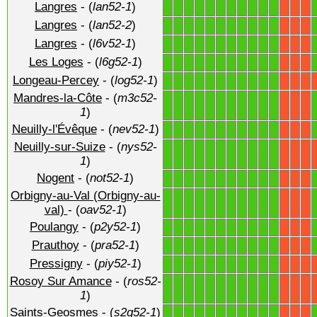
Langres
- (
lan52-1
)
1
1
1
1
1
1
1
1
1
1
1
X
X
X
Langres
- (
lan52-2
)
1
1
1
1
1
1
1
1
1
1
1
X
X
X
Langres
- (
l6v52-1
)
1
1
1
1
1
1
1
1
1
1
1
X
X
X
Les Loges
- (
l6g52-1
)
1
1
1
1
1
1
1
1
1
1
1
X
X
X
Longeau-Percey
- (
log52-1
)
1
1
1
1
1
1
1
1
1
1
1
X
X
X
Mandres-la-Côte
- (
m3c52-
1
1
1
1
1
1
1
1
1
1
1
X
X
X
1
)
Neuilly-l'Évêque
- (
nev52-1
)
1
1
1
1
1
1
1
1
1
1
1
X
X
X
Neuilly-sur-Suize
- (
nys52-
1
1
1
1
1
1
1
1
1
1
1
X
X
X
1
)
Nogent
- (
not52-1
)
1
1
1
1
1
1
1
1
1
1
1
X
X
X
Orbigny-au-Val (Orbigny-au-
1
1
1
1
1
1
1
1
1
1
1
X
X
X
val)
- (
oav52-1
)
Poulangy
- (
p2y52-1
)
1
1
1
1
1
1
1
1
1
1
1
X
X
X
Prauthoy
- (
pra52-1
)
1
1
1
1
1
1
1
1
1
1
1
X
X
X
Pressigny
- (
piy52-1
)
1
1
1
1
1
1
1
1
1
1
1
X
X
X
Rosoy Sur Amance
- (
ros52-
1
1
1
1
1
1
1
1
1
1
1
X
X
X
1
)
Saints-Geosmes
- (
s2g52-1
)
1
1
1
1
1
1
1
1
1
1
1
X
X
X