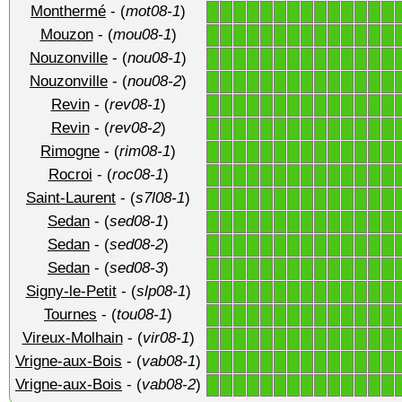
Monthermé
- (
mot08-1
)
1
1
1
1
1
1
1
1
1
1
1
1
1
1
Mouzon
- (
mou08-1
)
1
1
1
1
1
1
1
1
1
1
1
1
1
1
Nouzonville
- (
nou08-1
)
1
1
1
1
1
1
1
1
1
1
1
1
1
1
Nouzonville
- (
nou08-2
)
1
1
1
1
1
1
1
1
1
1
1
1
1
1
Revin
- (
rev08-1
)
1
1
1
1
1
1
1
1
1
1
1
1
1
1
Revin
- (
rev08-2
)
1
1
1
1
1
1
1
1
1
1
1
1
1
1
Rimogne
- (
rim08-1
)
1
1
1
1
1
1
1
1
1
1
1
1
1
1
Rocroi
- (
roc08-1
)
1
1
1
1
1
1
1
1
1
1
1
1
1
1
Saint-Laurent
- (
s7l08-1
)
1
1
1
1
1
1
1
1
1
1
1
1
1
1
Sedan
- (
sed08-1
)
1
1
1
1
1
1
1
1
1
1
1
1
1
1
Sedan
- (
sed08-2
)
1
1
1
1
1
1
1
1
1
1
1
1
1
1
Sedan
- (
sed08-3
)
1
1
1
1
1
1
1
1
1
1
1
1
1
1
Signy-le-Petit
- (
slp08-1
)
1
1
1
1
1
1
1
1
1
1
1
1
1
1
Tournes
- (
tou08-1
)
1
1
1
1
1
1
1
1
1
1
1
1
1
1
Vireux-Molhain
- (
vir08-1
)
1
1
1
1
1
1
1
1
1
1
1
1
1
1
Vrigne-aux-Bois
- (
vab08-1
)
1
1
1
1
1
1
1
1
1
1
1
1
1
1
Vrigne-aux-Bois
- (
vab08-2
)
1
1
1
1
1
1
1
1
1
1
1
1
1
1