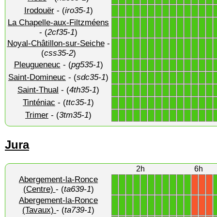
Irodouër
- (
iro35-1
)
1
1
1
1
1
1
1
1
1
1
1
1
1
1
La Chapelle-aux-Filtzméens
1
1
1
1
1
1
1
1
1
1
1
1
1
1
- (
2cf35-1
)
Noyal-Châtillon-sur-Seiche
-
1
1
1
1
1
1
1
1
1
1
1
1
1
1
(
css35-2
)
Pleugueneuc
- (
pg535-1
)
1
1
1
1
1
1
1
1
1
1
1
1
1
1
Saint-Domineuc
- (
sdc35-1
)
1
1
1
1
1
1
1
1
1
1
1
1
1
1
Saint-Thual
- (
4th35-1
)
1
1
1
1
1
1
1
1
1
1
1
1
1
1
Tinténiac
- (
ttc35-1
)
1
1
1
1
1
1
1
1
1
1
1
1
1
1
Trimer
- (
3tm35-1
)
1
1
1
1
1
1
1
1
1
1
1
1
1
1
Jura
2h
6h
Abergement-la-Ronce
1
1
1
1
1
1
1
1
1
1
1
X
X
X
(Centre)
- (
ta639-1
)
Abergement-la-Ronce
1
1
1
1
1
1
1
1
1
1
1
X
X
X
(Tavaux)
- (
ta739-1
)