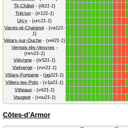
Til-Châtel
- (
tlt21-1
)
1
1
1
1
1
1
1
1
1
1
1
X
X
X
Tréclun
- (
tr121-1
)
1
1
1
1
1
1
1
1
1
1
1
X
X
X
Urcy
- (
urc21-1
)
1
1
1
1
1
1
1
1
1
1
1
X
X
X
Varois-et-Chaignot
- (
va121-
1
1
1
1
1
1
1
1
1
1
1
X
X
X
1
)
Velars-sur-Ouche
- (
vel21-1
)
1
1
1
1
1
1
1
1
1
1
1
X
X
X
Vernois-lès-Vesvres
-
1
1
1
1
1
1
1
1
1
1
1
X
X
X
(
nvv21-1
)
Viévigne
- (
lx521-1
)
1
1
1
1
1
1
1
1
1
1
1
X
X
X
Vielverge
- (
vvr21-1
)
1
1
1
1
1
1
1
1
1
1
1
X
X
X
Villars-Fontaine
- (
gg221-1
)
1
1
1
1
1
1
1
1
1
1
1
X
X
X
Villers-les-Pots
- (
v1p21-1
)
1
1
1
1
1
1
1
1
1
1
1
X
X
X
Vitteaux
- (
vit21-1
)
1
1
1
1
1
1
1
1
1
1
1
X
X
X
Vougeot
- (
vou21-1
)
1
1
1
1
1
1
1
1
1
1
1
X
X
X
Côtes-d'Armor