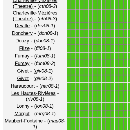
Charleville-Mézières
1
1
1
1
1
1
1
1
1
1
1
1
1
1
(Theatre)
- (
cth08-2
)
Charleville-Mézières
1
1
1
1
1
1
1
1
1
1
1
1
1
1
(Theatre)
- (
cth08-3
)
Deville
- (
dev08-1
)
1
1
1
1
1
1
1
1
1
1
1
1
1
1
Donchery
- (
don08-1
)
1
1
1
1
1
1
1
1
1
1
1
1
1
1
Douzy
- (
dou08-1
)
1
1
1
1
1
1
1
1
1
1
1
1
1
1
Flize
- (
fli08-1
)
1
1
1
1
1
1
1
1
1
1
1
1
1
1
Fumay
- (
fum08-1
)
1
1
1
1
1
1
1
1
1
1
1
1
1
1
Fumay
- (
fum08-2
)
1
1
1
1
1
1
1
1
1
1
1
1
1
1
Givet
- (
giv08-1
)
1
1
1
1
1
1
1
1
1
1
1
1
1
1
Givet
- (
giv08-2
)
1
1
1
1
1
1
1
1
1
1
1
1
1
1
Haraucourt
- (
har08-1
)
1
1
1
1
1
1
1
1
1
1
1
1
1
1
Les Hautes-Rivières
-
1
1
1
1
1
1
1
1
1
1
1
1
1
1
(
riv08-1
)
Lonny
- (
lon08-1
)
1
1
1
1
1
1
1
1
1
1
1
1
1
1
Margut
- (
mrg08-1
)
1
1
1
1
1
1
1
1
1
1
1
1
1
1
Maubert-Fontaine
- (
mau08-
1
1
1
1
1
1
1
1
1
1
1
1
1
1
1
)