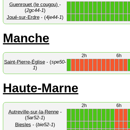
Guenrouet (le cougou)
-
1
1
1
1
1
1
1
1
1
1
1
1
1
1
(
2gc44-1
)
Joué-sur-Erdre
- (
4je44-1
)
1
1
1
1
1
1
1
1
1
1
1
1
1
1
Manche
2h
6h
Saint-Pierre-Église
- (
spe50-
1
X
X
X
X
X
X
X
X
X
X
X
X
X
1
)
Haute-Marne
2h
6h
Autreville-sur-la-Renne
-
1
1
1
1
1
1
1
1
1
1
1
X
X
X
(
5ar52-1
)
Biesles
- (
bie52-1
)
1
1
1
1
1
1
1
1
1
1
1
X
X
X