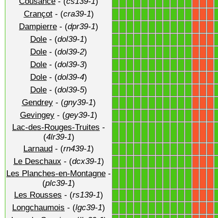
Cousance
- (
cs139-1
)
1
1
1
1
1
1
1
1
1
1
1
X
X
X
Crançot
- (
cra39-1
)
1
1
1
1
1
1
1
1
1
1
1
X
X
X
Dampierre
- (
dpr39-1
)
1
1
1
1
1
1
1
1
1
1
1
X
X
X
Dole
- (
dol39-1
)
1
1
1
1
1
1
1
1
1
1
1
X
X
X
Dole
- (
dol39-2
)
1
1
1
1
1
1
1
1
1
1
1
X
X
X
Dole
- (
dol39-3
)
1
1
1
1
1
1
1
1
1
1
1
X
X
X
Dole
- (
dol39-4
)
1
1
1
1
1
1
1
1
1
1
1
X
X
X
Dole
- (
dol39-5
)
1
1
1
1
1
1
1
1
1
1
1
X
X
X
Gendrey
- (
gny39-1
)
1
1
1
1
1
1
1
1
1
1
1
X
X
X
Gevingey
- (
gey39-1
)
1
1
1
1
1
1
1
1
1
1
1
X
X
X
Lac-des-Rouges-Truites
-
1
1
1
1
1
1
1
1
1
1
1
X
X
X
(
4lr39-1
)
Larnaud
- (
rn439-1
)
1
1
1
1
1
1
1
1
1
1
1
X
X
X
Le Deschaux
- (
dcx39-1
)
1
1
1
1
1
1
1
1
1
1
1
X
X
X
Les Planches-en-Montagne
-
1
1
1
1
1
1
1
1
1
1
1
X
X
X
(
plc39-1
)
Les Rousses
- (
rs139-1
)
1
1
1
1
1
1
1
1
1
1
1
X
X
X
Longchaumois
- (
lgc39-1
)
1
1
1
1
1
1
1
1
1
1
1
X
X
X