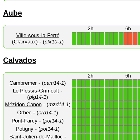
Aube
2h
6h
Ville-sous-la-Ferté
1
1
1
1
1
1
1
1
1
1
1
X
X
X
(Clairvaux)
- (
clx10-1
)
Calvados
2h
6h
Cambremer
- (
cam14-1
)
1
1
1
1
1
1
1
1
1
1
1
1
1
1
Le Plessis-Grimoult
-
1
1
1
1
1
1
1
1
1
1
1
1
1
1
(
plg14-1
)
Mézidon-Canon
- (
mzd14-1
)
1
1
1
1
1
1
1
1
1
1
1
1
1
1
Orbec
- (
orb14-1
)
1
1
1
1
1
1
1
1
1
1
1
1
1
1
Pont-Farcy
- (
pof14-1
)
1
1
1
1
1
1
1
1
1
1
1
1
1
1
Potigny
- (
pot14-1
)
1
1
1
1
1
1
1
1
1
1
1
1
1
1
Saint-Julien-de-Mailloc
-
1
1
1
1
1
1
1
1
1
1
1
1
1
1