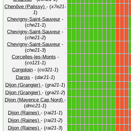
Chenôve (Palissy)
- (
x7e21-
1
1
1
1
1
1
1
1
1
1
1
X
X
X
1
)
Chevigny-Saint-Sauveur
-
1
1
1
1
1
1
1
1
1
1
1
X
X
X
(
che21-1
)
Chevigny-Saint-Sauveur
-
1
1
1
1
1
1
1
1
1
1
1
X
X
X
(
che21-2
)
Chevigny-Saint-Sauveur
-
1
1
1
1
1
1
1
1
1
1
1
X
X
X
(
che21-3
)
Corcelles-les-Monts
-
1
1
1
1
1
1
1
1
1
1
1
X
X
X
(
co121-1
)
Corgoloin
- (
co321-1
)
1
1
1
1
1
1
1
1
1
1
1
X
X
X
Darois
- (
dar21-1
)
1
1
1
1
1
1
1
1
1
1
1
X
X
X
Dijon (Grangier)
- (
gra21-1
)
1
1
1
1
1
1
1
1
1
1
1
X
X
X
Dijon (Grangier)
- (
gra21-2
)
1
1
1
1
1
1
1
1
1
1
1
X
X
X
Dijon (Mayence Cap Nord)
-
1
1
1
1
1
1
1
1
1
1
1
X
X
X
(
dmc21-1
)
Dijon (Raines)
- (
rai21-1
)
1
1
1
1
1
1
1
1
1
1
1
X
X
X
Dijon (Raines)
- (
rai21-2
)
1
1
1
1
1
1
1
1
1
1
1
X
X
X
Dijon (Raines)
- (
rai21-3
)
1
1
1
1
1
1
1
1
1
1
1
X
X
X