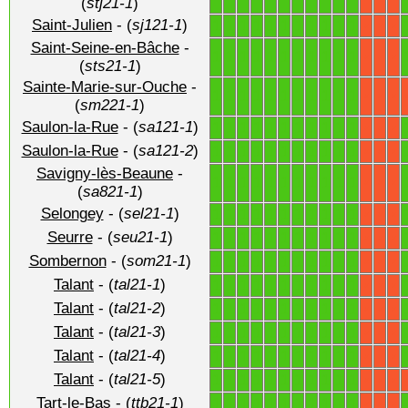
(
stj21-1
)
Saint-Julien
- (
sj121-1
)
1
1
1
1
1
1
1
1
1
1
1
X
X
X
Saint-Seine-en-Bâche
-
1
1
1
1
1
1
1
1
1
1
1
X
X
X
(
sts21-1
)
Sainte-Marie-sur-Ouche
-
1
1
1
1
1
1
1
1
1
1
1
X
X
X
(
sm221-1
)
Saulon-la-Rue
- (
sa121-1
)
1
1
1
1
1
1
1
1
1
1
1
X
X
X
Saulon-la-Rue
- (
sa121-2
)
1
1
1
1
1
1
1
1
1
1
1
X
X
X
Savigny-lès-Beaune
-
1
1
1
1
1
1
1
1
1
1
1
X
X
X
(
sa821-1
)
Selongey
- (
sel21-1
)
1
1
1
1
1
1
1
1
1
1
1
X
X
X
Seurre
- (
seu21-1
)
1
1
1
1
1
1
1
1
1
1
1
X
X
X
Sombernon
- (
som21-1
)
1
1
1
1
1
1
1
1
1
1
1
X
X
X
Talant
- (
tal21-1
)
1
1
1
1
1
1
1
1
1
1
1
X
X
X
Talant
- (
tal21-2
)
1
1
1
1
1
1
1
1
1
1
1
X
X
X
Talant
- (
tal21-3
)
1
1
1
1
1
1
1
1
1
1
1
X
X
X
Talant
- (
tal21-4
)
1
1
1
1
1
1
1
1
1
1
1
X
X
X
Talant
- (
tal21-5
)
1
1
1
1
1
1
1
1
1
1
1
X
X
X
Tart-le-Bas
- (
ttb21-1
)
1
1
1
1
1
1
1
1
1
1
1
X
X
X