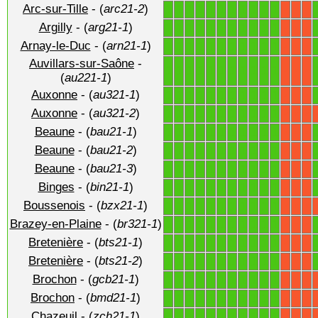
Arc-sur-Tille
- (
arc21-2
)
1
1
1
1
1
1
1
1
1
1
1
X
X
X
Argilly
- (
arg21-1
)
1
1
1
1
1
1
1
1
1
1
1
X
X
X
Arnay-le-Duc
- (
arn21-1
)
1
1
1
1
1
1
1
1
1
1
1
X
X
X
Auvillars-sur-Saône
-
1
1
1
1
1
1
1
1
1
1
1
X
X
X
(
au221-1
)
Auxonne
- (
au321-1
)
1
1
1
1
1
1
1
1
1
1
1
X
X
X
Auxonne
- (
au321-2
)
1
1
1
1
1
1
1
1
1
1
1
X
X
X
Beaune
- (
bau21-1
)
1
1
1
1
1
1
1
1
1
1
1
X
X
X
Beaune
- (
bau21-2
)
1
1
1
1
1
1
1
1
1
1
1
X
X
X
Beaune
- (
bau21-3
)
1
1
1
1
1
1
1
1
1
1
1
X
X
X
Binges
- (
bin21-1
)
1
1
1
1
1
1
1
1
1
1
1
X
X
X
Boussenois
- (
bzx21-1
)
1
1
1
1
1
1
1
1
1
1
1
X
X
X
Brazey-en-Plaine
- (
br321-1
)
1
1
1
1
1
1
1
1
1
1
1
X
X
X
Bretenière
- (
bts21-1
)
1
1
1
1
1
1
1
1
1
1
1
X
X
X
Bretenière
- (
bts21-2
)
1
1
1
1
1
1
1
1
1
1
1
X
X
X
Brochon
- (
gcb21-1
)
1
1
1
1
1
1
1
1
1
1
1
X
X
X
Brochon
- (
bmd21-1
)
1
1
1
1
1
1
1
1
1
1
1
X
X
X
Chazeuil
- (
zch21-1
)
1
1
1
1
1
1
1
1
1
1
1
X
X
X