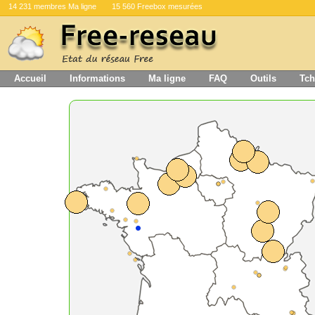
14 231 membres Ma ligne
15 560 Freebox mesurées
Accueil
Informations
Ma ligne
FAQ
Outils
Tch