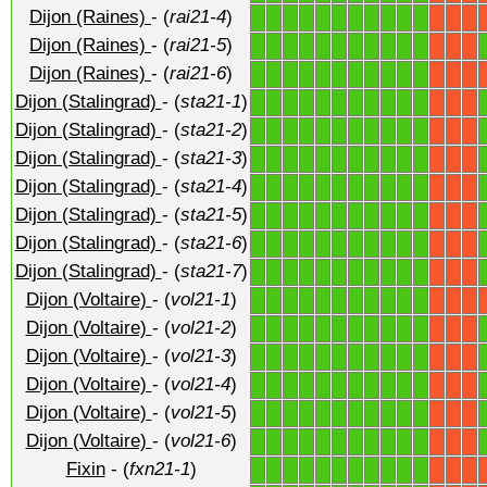
Dijon (Raines)
- (
rai21-4
)
1
1
1
1
1
1
1
1
1
1
1
X
X
X
Dijon (Raines)
- (
rai21-5
)
1
1
1
1
1
1
1
1
1
1
1
X
X
X
Dijon (Raines)
- (
rai21-6
)
1
1
1
1
1
1
1
1
1
1
1
X
X
X
Dijon (Stalingrad)
- (
sta21-1
)
1
1
1
1
1
1
1
1
1
1
1
X
X
X
Dijon (Stalingrad)
- (
sta21-2
)
1
1
1
1
1
1
1
1
1
1
1
X
X
X
Dijon (Stalingrad)
- (
sta21-3
)
1
1
1
1
1
1
1
1
1
1
1
X
X
X
Dijon (Stalingrad)
- (
sta21-4
)
1
1
1
1
1
1
1
1
1
1
1
X
X
X
Dijon (Stalingrad)
- (
sta21-5
)
1
1
1
1
1
1
1
1
1
1
1
X
X
X
Dijon (Stalingrad)
- (
sta21-6
)
1
1
1
1
1
1
1
1
1
1
1
X
X
X
Dijon (Stalingrad)
- (
sta21-7
)
1
1
1
1
1
1
1
1
1
1
1
X
X
X
Dijon (Voltaire)
- (
vol21-1
)
1
1
1
1
1
1
1
1
1
1
1
X
X
X
Dijon (Voltaire)
- (
vol21-2
)
1
1
1
1
1
1
1
1
1
1
1
X
X
X
Dijon (Voltaire)
- (
vol21-3
)
1
1
1
1
1
1
1
1
1
1
1
X
X
X
Dijon (Voltaire)
- (
vol21-4
)
1
1
1
1
1
1
1
1
1
1
1
X
X
X
Dijon (Voltaire)
- (
vol21-5
)
1
1
1
1
1
1
1
1
1
1
1
X
X
X
Dijon (Voltaire)
- (
vol21-6
)
1
1
1
1
1
1
1
1
1
1
1
X
X
X
Fixin
- (
fxn21-1
)
1
1
1
1
1
1
1
1
1
1
1
X
X
X