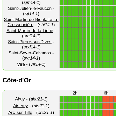
(
sjm14-1
)
Saint-Julien-le-Faucon
-
1
1
1
1
1
1
1
1
1
1
1
1
1
1
(
sjf14-1
)
Saint-Martin-de-Bienfaite-la-
1
1
1
1
1
1
1
1
1
1
1
1
1
1
Cressonnière
- (
sbi14-1
)
Saint-Martin-de-la-Lieue
-
1
1
1
1
1
1
1
1
1
1
1
1
1
1
(
sml14-1
)
Saint-Pierre-sur-Dives
-
1
1
1
1
1
1
1
1
1
1
1
1
1
1
(
spd14-1
)
Saint-Sever-Calvados
-
1
1
1
1
1
1
1
1
1
1
1
1
1
1
(
svr14-1
)
Vire
- (
vir14-1
)
1
1
1
1
1
1
1
1
1
1
1
1
1
1
Côte-d'Or
2h
6h
Ahuy
- (
ahu21-1
)
1
1
1
1
1
1
1
1
1
1
1
X
X
X
Aiserey
- (
ais21-1
)
1
1
1
1
1
1
1
1
1
1
1
X
X
X
Arc-sur-Tille
- (
arc21-1
)
1
1
1
1
1
1
1
1
1
1
1
X
X
X