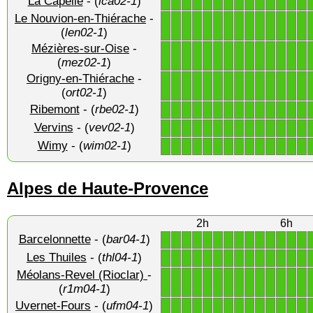
La Capelle
- (
lca02-1
)
1
1
1
1
1
1
1
1
1
1
1
1
1
1
Le Nouvion-en-Thiérache
-
1
1
1
1
1
1
1
1
1
1
1
1
1
1
(
len02-1
)
Mézières-sur-Oise
-
1
1
1
1
1
1
1
1
1
1
1
1
1
1
(
mez02-1
)
Origny-en-Thiérache
-
1
1
1
1
1
1
1
1
1
1
1
1
1
1
(
ort02-1
)
Ribemont
- (
rbe02-1
)
1
1
1
1
1
1
1
1
1
1
1
1
1
1
Vervins
- (
vev02-1
)
1
1
1
1
1
1
1
1
1
1
1
1
1
1
Wimy
- (
wim02-1
)
1
1
1
1
1
1
1
1
1
1
1
1
1
1
Alpes de Haute-Provence
2h
6h
Barcelonnette
- (
bar04-1
)
1
1
1
1
1
1
1
1
1
1
1
1
1
1
Les Thuiles
- (
thl04-1
)
1
1
1
1
1
1
1
1
1
1
1
1
1
1
Méolans-Revel (Rioclar)
-
1
1
1
1
1
1
1
1
1
1
1
1
1
1
(
r1m04-1
)
Uvernet-Fours
- (
ufm04-1
)
1
1
1
1
1
1
1
1
1
1
1
1
1
1