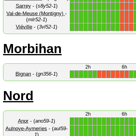
Sarrey
- (
s8y52-1
)
1
1
1
1
1
1
1
1
1
1
1
X
X
X
Val-de-Meuse (Montigny)
-
1
1
1
1
1
1
1
1
1
1
1
X
X
X
(
mlr52-1
)
Viéville
- (
3vl52-1
)
1
1
1
1
1
1
1
1
1
1
1
X
X
X
Morbihan
2h
6h
Bignan
- (
gn356-1
)
1
1
1
1
1
1
1
X
X
X
X
X
X
X
Nord
2h
6h
Anor
- (
ano59-1
)
1
1
1
1
1
1
1
1
1
1
1
1
1
1
Aulnoye-Aymeries
- (
aul59-
1
1
1
1
1
1
1
1
1
1
1
1
1
1
1
)