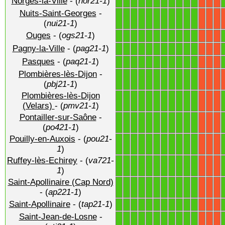
Norges-la-Ville
- (
nor21-1
)
1
1
1
1
1
1
1
1
1
1
1
X
X
X
Nuits-Saint-Georges
-
1
1
1
1
1
1
1
1
1
1
1
X
X
X
(
nui21-1
)
Ouges
- (
ogs21-1
)
1
1
1
1
1
1
1
1
1
1
1
X
X
X
Pagny-la-Ville
- (
pag21-1
)
1
1
1
1
1
1
1
1
1
1
1
X
X
X
Pasques
- (
paq21-1
)
1
1
1
1
1
1
1
1
1
1
1
X
X
X
Plombières-lès-Dijon
-
1
1
1
1
1
1
1
1
1
1
1
X
X
X
(
pbj21-1
)
Plombières-lès-Dijon
1
1
1
1
1
1
1
1
1
1
1
X
X
X
(Velars)
- (
pmv21-1
)
Pontailler-sur-Saône
-
1
1
1
1
1
1
1
1
1
1
1
X
X
X
(
po421-1
)
Pouilly-en-Auxois
- (
pou21-
1
1
1
1
1
1
1
1
1
1
1
X
X
X
1
)
Ruffey-lès-Echirey
- (
va721-
1
1
1
1
1
1
1
1
1
1
1
X
X
X
1
)
Saint-Apollinaire (Cap Nord)
1
1
1
1
1
1
1
1
1
1
1
X
X
X
- (
ap221-1
)
Saint-Apollinaire
- (
tap21-1
)
1
1
1
1
1
1
1
1
1
1
1
X
X
X
Saint-Jean-de-Losne
-
1
1
1
1
1
1
1
1
1
1
1
X
X
X