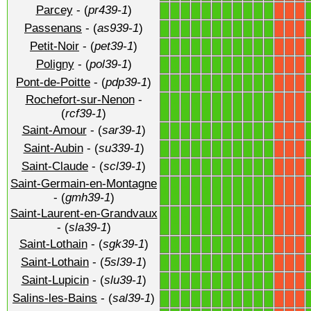
Parcey
- (
pr439-1
)
1
1
1
1
1
1
1
1
1
1
1
X
X
X
Passenans
- (
as939-1
)
1
1
1
1
1
1
1
1
1
1
1
X
X
X
Petit-Noir
- (
pet39-1
)
1
1
1
1
1
1
1
1
1
1
1
X
X
X
Poligny
- (
pol39-1
)
1
1
1
1
1
1
1
1
1
1
1
X
X
X
Pont-de-Poitte
- (
pdp39-1
)
1
1
1
1
1
1
1
1
1
1
1
X
X
X
Rochefort-sur-Nenon
-
1
1
1
1
1
1
1
1
1
1
1
X
X
X
(
rcf39-1
)
Saint-Amour
- (
sar39-1
)
1
1
1
1
1
1
1
1
1
1
1
X
X
X
Saint-Aubin
- (
su339-1
)
1
1
1
1
1
1
1
1
1
1
1
X
X
X
Saint-Claude
- (
scl39-1
)
1
1
1
1
1
1
1
1
1
1
1
X
X
X
Saint-Germain-en-Montagne
1
1
1
1
1
1
1
1
1
1
1
X
X
X
- (
gmh39-1
)
Saint-Laurent-en-Grandvaux
1
1
1
1
1
1
1
1
1
1
1
X
X
X
- (
sla39-1
)
Saint-Lothain
- (
sgk39-1
)
1
1
1
1
1
1
1
1
1
1
1
X
X
X
Saint-Lothain
- (
5sl39-1
)
1
1
1
1
1
1
1
1
1
1
1
X
X
X
Saint-Lupicin
- (
slu39-1
)
1
1
1
1
1
1
1
1
1
1
1
X
X
X
Salins-les-Bains
- (
sal39-1
)
1
1
1
1
1
1
1
1
1
1
1
X
X
X