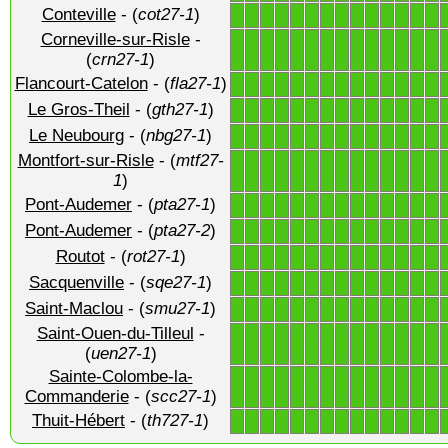
Conteville
- (
cot27-1
)
1
1
1
1
1
1
1
1
1
1
1
1
1
1
Corneville-sur-Risle
-
1
1
1
1
1
1
1
1
1
1
1
1
1
1
(
crn27-1
)
Flancourt-Catelon
- (
fla27-1
)
1
1
1
1
1
1
1
1
1
1
1
1
1
1
Le Gros-Theil
- (
gth27-1
)
1
1
1
1
1
1
1
1
1
1
1
1
1
1
Le Neubourg
- (
nbg27-1
)
1
1
1
1
1
1
1
1
1
1
1
1
1
1
Montfort-sur-Risle
- (
mtf27-
1
1
1
1
1
1
1
1
1
1
1
1
1
1
1
)
Pont-Audemer
- (
pta27-1
)
1
1
1
1
1
1
1
1
1
1
1
1
1
1
Pont-Audemer
- (
pta27-2
)
1
1
1
1
1
1
1
1
1
1
1
1
1
1
Routot
- (
rot27-1
)
1
1
1
1
1
1
1
1
1
1
1
1
1
1
Sacquenville
- (
sqe27-1
)
1
1
1
1
1
1
1
1
1
1
1
1
1
1
Saint-Maclou
- (
smu27-1
)
1
1
1
1
1
1
1
1
1
1
1
1
1
1
Saint-Ouen-du-Tilleul
-
1
1
1
1
1
1
1
1
1
1
1
1
1
1
(
uen27-1
)
Sainte-Colombe-la-
1
1
1
1
1
1
1
1
1
1
1
1
1
1
Commanderie
- (
scc27-1
)
Thuit-Hébert
- (
th727-1
)
1
1
1
1
1
1
1
1
1
1
1
1
1
1