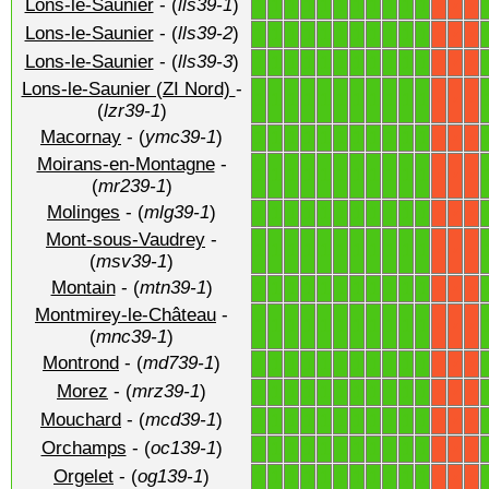
Lons-le-Saunier
- (
lls39-1
)
1
1
1
1
1
1
1
1
1
1
1
X
X
X
Lons-le-Saunier
- (
lls39-2
)
1
1
1
1
1
1
1
1
1
1
1
X
X
X
Lons-le-Saunier
- (
lls39-3
)
1
1
1
1
1
1
1
1
1
1
1
X
X
X
Lons-le-Saunier (ZI Nord)
-
1
1
1
1
1
1
1
1
1
1
1
X
X
X
(
lzr39-1
)
Macornay
- (
ymc39-1
)
1
1
1
1
1
1
1
1
1
1
1
X
X
X
Moirans-en-Montagne
-
1
1
1
1
1
1
1
1
1
1
1
X
X
X
(
mr239-1
)
Molinges
- (
mlg39-1
)
1
1
1
1
1
1
1
1
1
1
1
X
X
X
Mont-sous-Vaudrey
-
1
1
1
1
1
1
1
1
1
1
1
X
X
X
(
msv39-1
)
Montain
- (
mtn39-1
)
1
1
1
1
1
1
1
1
1
1
1
X
X
X
Montmirey-le-Château
-
1
1
1
1
1
1
1
1
1
1
1
X
X
X
(
mnc39-1
)
Montrond
- (
md739-1
)
1
1
1
1
1
1
1
1
1
1
1
X
X
X
Morez
- (
mrz39-1
)
1
1
1
1
1
1
1
1
1
1
1
X
X
X
Mouchard
- (
mcd39-1
)
1
1
1
1
1
1
1
1
1
1
1
X
X
X
Orchamps
- (
oc139-1
)
1
1
1
1
1
1
1
1
1
1
1
X
X
X
Orgelet
- (
og139-1
)
1
1
1
1
1
1
1
1
1
1
1
X
X
X