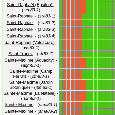
Saint-Raphaël (Epsilon)
-
1
1
1
1
1
1
1
1
X
X
X
X
X
X
(
zep83-1
)
Saint-Raphaël
- (
sra83-1
)
1
1
1
1
1
1
1
1
1
X
X
X
X
X
Saint-Raphaël
- (
sra83-2
)
1
1
1
1
1
1
1
1
1
X
X
X
X
X
Saint-Raphaël
- (
sra83-3
)
1
1
1
1
1
1
1
1
1
X
X
X
X
X
Saint-Raphaël
- (
sra83-4
)
1
1
1
1
1
1
1
1
1
X
X
X
X
X
Saint-Raphaël (Valescure)
-
1
1
1
1
1
1
1
1
1
X
X
X
X
X
(
vls83-1
)
Saint-Tropez
- (
str83-1
)
1
1
1
1
1
1
1
1
1
X
X
X
X
X
Sainte-Maxime (Aquacity)
-
1
1
1
1
1
1
1
1
X
X
X
X
X
X
(
aqm83-1
)
Sainte-Maxime (Camp
1
1
1
1
1
1
1
1
1
X
X
X
X
X
Ferrat)
- (
cfm83-1
)
Sainte-Maxime (Jardin
1
1
1
1
1
1
1
1
X
X
X
X
X
X
Botanique)
- (
jbm83-1
)
Sainte-Maxime (La Natelle)
-
1
1
1
1
1
1
1
1
X
X
X
X
X
X
(
nam83-1
)
Sainte-Maxime
- (
sma83-1
)
1
1
1
1
1
1
1
1
1
X
X
X
X
X
Sainte-Maxime
- (
sma83-2
)
1
1
1
1
1
1
1
1
1
X
X
X
X
X