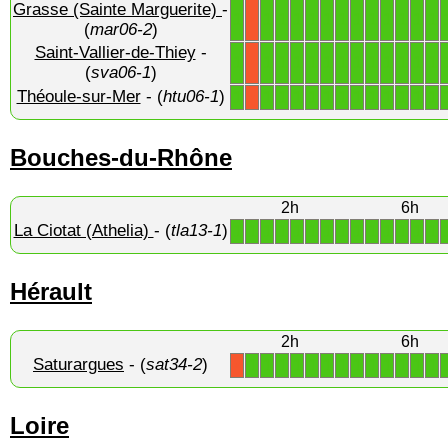
Grasse (Sainte Marguerite)
-
1
1
1
1
1
1
1
1
1
1
1
1
1
X
(
mar06-2
)
Saint-Vallier-de-Thiey
-
1
1
1
1
1
1
1
1
1
1
1
1
1
X
(
sva06-1
)
Théoule-sur-Mer
- (
htu06-1
)
1
1
1
1
1
1
1
1
1
1
1
1
1
X
Bouches-du-Rhône
2h
6h
La Ciotat (Athelia)
- (
tla13-1
)
1
1
1
1
1
1
1
1
1
1
1
1
1
1
Hérault
2h
6h
Saturargues
- (
sat34-2
)
1
1
1
1
1
1
1
1
1
1
1
1
1
X
Loire