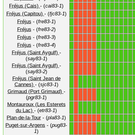
Fréjus (Cais)
- (
cai83-1
)
1
1
1
1
1
1
1
1
1
X
X
X
X
X
Fréjus (Capitou)
- (
fjc83-1
)
1
1
1
1
1
1
1
1
1
X
X
X
X
X
Fréjus
- (
fre83-1
)
1
1
1
1
1
1
1
1
1
X
X
X
X
X
Fréjus
- (
fre83-2
)
1
1
1
1
1
1
1
1
1
X
X
X
X
X
Fréjus
- (
fre83-3
)
1
1
1
1
1
1
1
1
1
X
X
X
X
X
Fréjus
- (
fre83-4
)
1
1
1
1
1
1
1
1
1
X
X
X
X
X
Fréjus (Saint Aygulf)
-
1
1
1
1
1
1
1
1
1
X
X
X
X
X
(
say83-1
)
Fréjus (Saint Aygulf)
-
1
1
1
1
1
1
1
1
1
X
X
X
X
X
(
say83-2
)
Fréjus (Saint Jean de
1
1
1
1
1
1
1
1
1
1
1
1
1
X
Cannes)
- (
sjc83-1
)
Grimaud (Port Grimaud)
-
1
1
1
1
1
1
1
1
1
X
X
X
X
X
(
pgr83-1
)
Montauroux (Les Esterets
1
1
1
1
1
1
1
1
1
1
1
1
1
X
du Lac)
- (
etr83-1
)
Plan-de-la-Tour
- (
pla83-1
)
1
1
1
1
1
1
1
1
X
X
X
X
X
X
Puget-sur-Argens
- (
pug83-
1
1
1
1
1
1
1
1
1
X
X
X
X
X
1
)