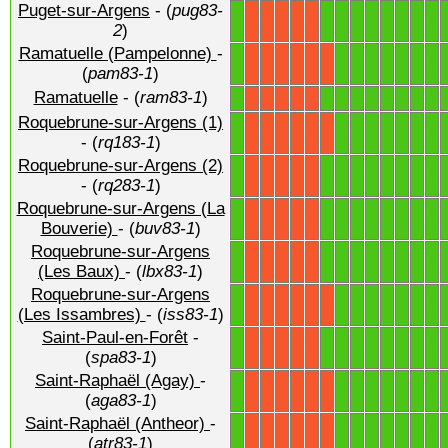
Puget-sur-Argens
- (
pug83-
1
1
1
1
1
1
1
1
1
X
X
X
X
X
2
)
Ramatuelle (Pampelonne)
-
1
1
1
1
1
1
1
1
X
X
X
X
X
X
(
pam83-1
)
Ramatuelle
- (
ram83-1
)
1
1
1
1
1
1
1
1
1
X
X
X
X
X
Roquebrune-sur-Argens (1)
1
1
1
1
1
1
1
1
X
X
X
X
X
X
- (
rq183-1
)
Roquebrune-sur-Argens (2)
1
1
1
1
1
1
1
1
1
X
X
X
X
X
- (
rq283-1
)
Roquebrune-sur-Argens (La
1
1
1
1
1
1
1
1
1
X
X
X
X
X
Bouverie)
- (
buv83-1
)
Roquebrune-sur-Argens
1
1
1
1
1
1
1
1
1
X
X
X
X
X
(Les Baux)
- (
lbx83-1
)
Roquebrune-sur-Argens
1
1
1
1
1
1
1
1
X
X
X
X
X
X
(Les Issambres)
- (
iss83-1
)
Saint-Paul-en-Forêt
-
1
1
1
1
1
1
1
1
1
X
X
X
X
X
(
spa83-1
)
Saint-Raphaël (Agay)
-
1
1
1
1
1
1
1
1
X
X
X
X
X
X
(
aga83-1
)
Saint-Raphaël (Antheor)
-
1
1
1
1
1
1
1
1
X
X
X
X
X
X
(
atr83-1
)