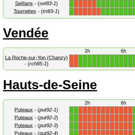
Seillans
- (
sel83-1
)
1
1
1
1
1
1
1
1
1
X
X
X
X
X
Tourrettes
- (
trt83-1
)
1
1
1
1
1
1
1
1
X
X
X
X
X
X
Vendée
2h
6h
La Roche-sur-Yon (Chanzy)
1
1
1
1
1
1
1
1
1
1
1
1
X
X
- (
rch85-1
)
Hauts-de-Seine
2h
6h
Puteaux
- (
put92-1
)
1
1
X
X
X
X
X
X
X
X
X
X
X
X
Puteaux
- (
put92-2
)
1
1
X
X
X
X
X
X
X
X
X
X
X
X
Puteaux
- (
put92-3
)
1
1
X
X
X
X
X
X
X
X
X
X
X
X
Puteaux
- (
put92-4
)
1
1
X
X
X
X
X
X
X
X
X
X
X
X