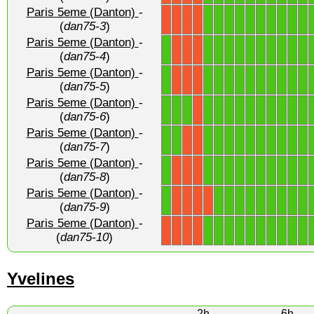
Paris 5eme (Danton)
-
1
1
1
1
1
1
1
1
1
1
X
X
X
X
(
dan75-3
)
Paris 5eme (Danton)
-
1
1
1
1
1
1
1
1
1
1
1
X
X
X
(
dan75-4
)
Paris 5eme (Danton)
-
1
1
1
1
1
1
1
1
1
1
1
X
X
X
(
dan75-5
)
Paris 5eme (Danton)
-
1
1
1
1
1
1
1
1
1
1
1
1
1
X
(
dan75-6
)
Paris 5eme (Danton)
-
1
1
1
1
1
1
1
1
1
1
1
1
X
X
(
dan75-7
)
Paris 5eme (Danton)
-
1
1
1
1
1
1
1
1
1
1
1
X
X
X
(
dan75-8
)
Paris 5eme (Danton)
-
1
1
1
1
1
1
1
1
1
1
X
X
X
X
(
dan75-9
)
Paris 5eme (Danton)
-
1
1
1
1
1
1
1
1
1
1
X
X
X
X
(
dan75-10
)
Yvelines
2h
6h