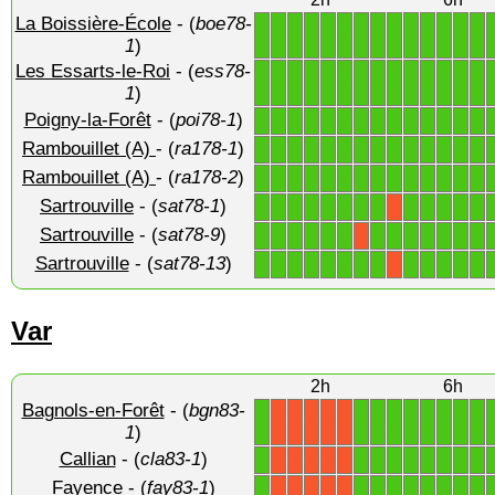
La Boissière-École
- (
boe78-
1
1
1
1
1
1
1
1
1
1
1
1
1
1
1
)
Les Essarts-le-Roi
- (
ess78-
1
1
1
1
1
1
1
1
1
1
1
1
1
1
1
)
Poigny-la-Forêt
- (
poi78-1
)
1
1
1
1
1
1
1
1
1
1
1
1
1
1
Rambouillet (A)
- (
ra178-1
)
1
1
1
1
1
1
1
1
1
1
1
1
1
1
Rambouillet (A)
- (
ra178-2
)
1
1
1
1
1
1
1
1
1
1
1
1
1
1
Sartrouville
- (
sat78-1
)
1
1
1
1
1
1
1
1
1
1
1
1
1
X
Sartrouville
- (
sat78-9
)
1
1
1
1
1
1
1
1
1
1
1
1
1
X
Sartrouville
- (
sat78-13
)
1
1
1
1
1
1
1
1
1
1
1
1
1
X
Var
2h
6h
Bagnols-en-Forêt
- (
bgn83-
1
1
1
1
1
1
1
1
1
X
X
X
X
X
1
)
Callian
- (
cla83-1
)
1
1
1
1
1
1
1
1
1
X
X
X
X
X
Fayence
- (
fay83-1
)
1
1
1
1
1
1
1
1
1
X
X
X
X
X