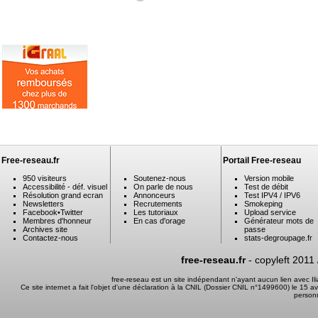
Free-reseau.fr
Portail Free-reseau
950 visiteurs
Soutenez-nous
Version mobile
Accessibilité - déf. visuel
On parle de nous
Test de débit
Résolution grand ecran
Annonceurs
Test IPV4 / IPV6
Newsletters
Recrutements
Smokeping
Facebook
•
Twitter
Les tutoriaux
Upload service
Membres d'honneur
En cas d'orage
Générateur mots de
Archives site
passe
Contactez-nous
stats-degroupage.fr
free-reseau.fr
- copyleft 2011
free-reseau est un site indépendant n'ayant aucun lien avec I
Ce site internet a fait l'objet d'une déclaration à la CNIL (Dossier CNIL n°1499600) le 15 a
person