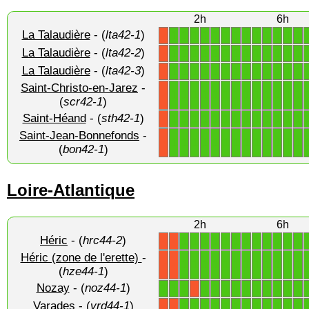
2h
6h
La Talaudière
- (
lta42-1
)
1
1
1
1
1
1
1
1
1
1
1
1
1
X
La Talaudière
- (
lta42-2
)
1
1
1
1
1
1
1
1
1
1
1
1
1
X
La Talaudière
- (
lta42-3
)
1
1
1
1
1
1
1
1
1
1
1
1
1
X
Saint-Christo-en-Jarez
-
1
1
1
1
1
1
1
1
1
1
1
1
1
X
(
scr42-1
)
Saint-Héand
- (
sth42-1
)
1
1
1
1
1
1
1
1
1
1
1
1
1
X
Saint-Jean-Bonnefonds
-
1
1
1
1
1
1
1
1
1
1
1
1
1
X
(
bon42-1
)
Loire-Atlantique
2h
6h
Héric
- (
hrc44-2
)
1
1
1
1
1
1
1
1
1
1
1
1
X
X
Héric (zone de l'erette)
-
1
1
1
1
1
1
1
1
1
1
1
1
X
X
(
hze44-1
)
Nozay
- (
noz44-1
)
1
1
1
1
1
1
1
1
1
1
1
1
1
X
Varades
- (
vrd44-1
)
1
1
1
1
1
1
1
1
1
1
1
1
X
X