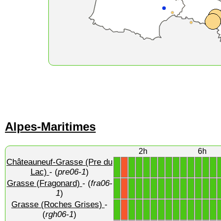
Alpes-Maritimes
2h
6h
Châteauneuf-Grasse (Pre du
1
1
1
1
1
1
1
1
1
1
1
1
1
X
Lac)
- (
pre06-1
)
Grasse (Fragonard)
- (
fra06-
1
1
1
1
1
1
1
1
1
1
1
1
1
X
1
)
Grasse (Roches Grises)
-
1
1
1
1
1
1
1
1
1
1
1
1
1
X
(
rgh06-1
)