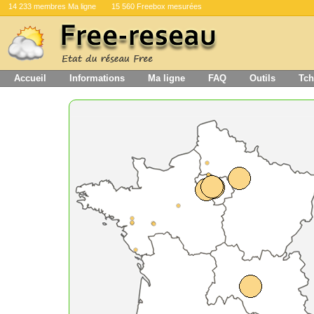
14 233 membres Ma ligne
15 560 Freebox mesurées
Accueil
Informations
Ma ligne
FAQ
Outils
Tch