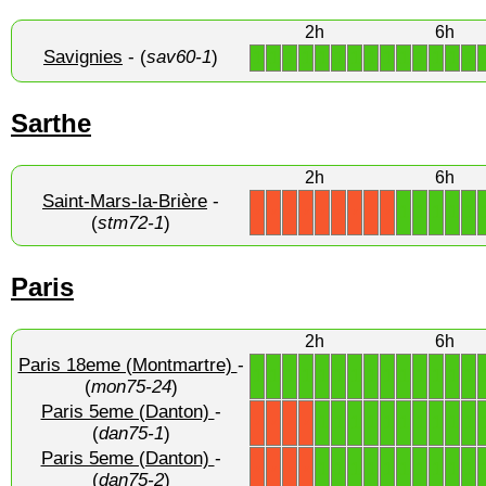
2h
6h
Savignies
- (
sav60-1
)
1
1
1
1
1
1
1
1
1
1
1
1
1
1
Sarthe
2h
6h
Saint-Mars-la-Brière
-
1
1
1
1
1
X
X
X
X
X
X
X
X
X
(
stm72-1
)
Paris
2h
6h
Paris 18eme (Montmartre)
-
1
1
1
1
1
1
1
1
1
1
1
1
1
1
(
mon75-24
)
Paris 5eme (Danton)
-
1
1
1
1
1
1
1
1
1
1
X
X
X
X
(
dan75-1
)
Paris 5eme (Danton)
-
1
1
1
1
1
1
1
1
1
1
X
X
X
X
(
dan75-2
)