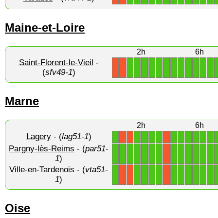
Maine-et-Loire
2h
6h
Saint-Florent-le-Vieil
-
1
1
1
1
1
1
1
1
1
1
1
1
X
X
(
sfv49-1
)
Marne
2h
6h
Lagery
- (
lag51-1
)
1
1
1
1
1
1
1
1
1
1
1
X
X
X
Pargny-lès-Reims
- (
par51-
1
1
1
1
1
1
1
1
1
1
1
1
1
X
1
)
Ville-en-Tardenois
- (
vta51-
1
1
1
1
1
1
1
1
1
1
1
X
X
X
1
)
Oise