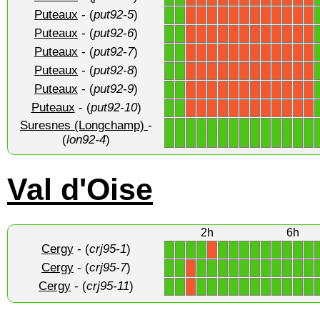
Puteaux
- (
put92-5
)
1
1
X
X
X
X
X
X
X
X
X
X
X
X
Puteaux
- (
put92-6
)
1
1
X
X
X
X
X
X
X
X
X
X
X
X
Puteaux
- (
put92-7
)
1
1
X
X
X
X
X
X
X
X
X
X
X
X
Puteaux
- (
put92-8
)
1
1
X
X
X
X
X
X
X
X
X
X
X
X
Puteaux
- (
put92-9
)
1
1
X
X
X
X
X
X
X
X
X
X
X
X
Puteaux
- (
put92-10
)
1
1
X
X
X
X
X
X
X
X
X
X
X
X
Suresnes (Longchamp)
-
1
1
1
1
1
1
1
1
1
1
1
1
1
1
(
lon92-4
)
Val d'Oise
2h
6h
Cergy
- (
crj95-1
)
1
1
1
1
1
1
1
1
1
1
1
1
1
X
Cergy
- (
crj95-7
)
1
1
1
1
1
1
1
1
1
1
1
1
1
X
Cergy
- (
crj95-11
)
1
1
1
1
1
1
1
1
1
1
1
1
1
X