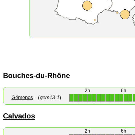
Bouches-du-Rhône
2h
6h
Gémenos
- (
gem13-1
)
1
1
1
1
1
1
1
1
1
1
1
1
1
1
Calvados
2h
6h