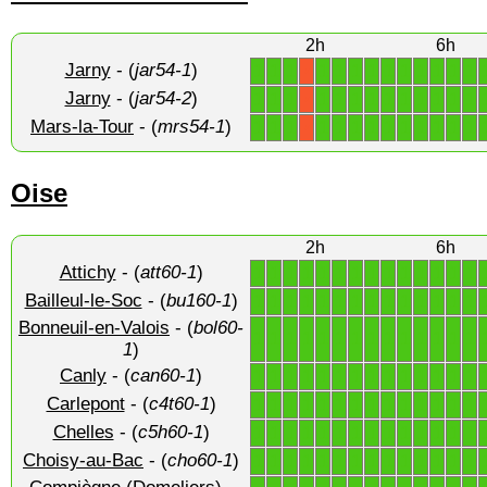
2h
6h
Jarny
- (
jar54-1
)
1
1
1
1
1
1
1
1
1
1
1
1
1
X
Jarny
- (
jar54-2
)
1
1
1
1
1
1
1
1
1
1
1
1
1
X
Mars-la-Tour
- (
mrs54-1
)
1
1
1
1
1
1
1
1
1
1
1
1
1
X
Oise
2h
6h
Attichy
- (
att60-1
)
1
1
1
1
1
1
1
1
1
1
1
1
1
1
Bailleul-le-Soc
- (
bu160-1
)
1
1
1
1
1
1
1
1
1
1
1
1
1
1
Bonneuil-en-Valois
- (
bol60-
1
1
1
1
1
1
1
1
1
1
1
1
1
1
1
)
Canly
- (
can60-1
)
1
1
1
1
1
1
1
1
1
1
1
1
1
1
Carlepont
- (
c4t60-1
)
1
1
1
1
1
1
1
1
1
1
1
1
1
1
Chelles
- (
c5h60-1
)
1
1
1
1
1
1
1
1
1
1
1
1
1
1
Choisy-au-Bac
- (
cho60-1
)
1
1
1
1
1
1
1
1
1
1
1
1
1
1