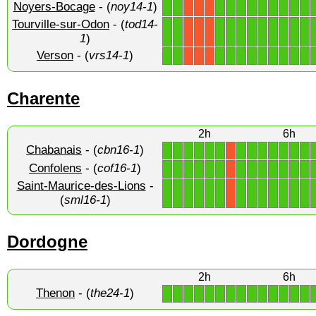
Noyers-Bocage
- (
noy14-1
)
1
1
1
1
1
1
1
1
1
1
1
X
X
X
Tourville-sur-Odon
- (
tod14-
1
1
1
1
1
1
1
1
1
1
1
X
X
X
1
)
Verson
- (
vrs14-1
)
1
1
1
1
1
1
1
1
1
1
1
X
X
X
Charente
2h
6h
Chabanais
- (
cbn16-1
)
1
1
1
1
1
1
1
1
1
1
1
1
1
X
Confolens
- (
cof16-1
)
1
1
1
1
1
1
1
1
1
1
1
1
1
X
Saint-Maurice-des-Lions
-
1
1
1
1
1
1
1
1
1
1
1
1
1
X
(
sml16-1
)
Dordogne
2h
6h
Thenon
- (
the24-1
)
1
1
1
1
1
1
1
1
1
1
1
1
1
1