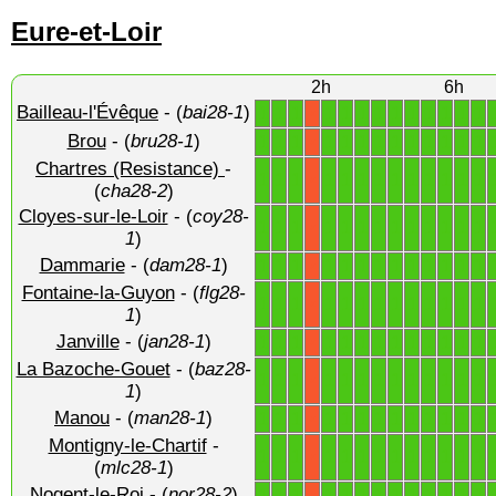
Eure-et-Loir
2h
6h
Bailleau-l'Évêque
- (
bai28-1
)
1
1
1
1
1
1
1
1
1
1
1
1
1
X
Brou
- (
bru28-1
)
1
1
1
1
1
1
1
1
1
1
1
1
1
X
Chartres (Resistance)
-
1
1
1
1
1
1
1
1
1
1
1
1
1
X
(
cha28-2
)
Cloyes-sur-le-Loir
- (
coy28-
1
1
1
1
1
1
1
1
1
1
1
1
1
X
1
)
Dammarie
- (
dam28-1
)
1
1
1
1
1
1
1
1
1
1
1
1
1
X
Fontaine-la-Guyon
- (
flg28-
1
1
1
1
1
1
1
1
1
1
1
1
1
X
1
)
Janville
- (
jan28-1
)
1
1
1
1
1
1
1
1
1
1
1
1
1
X
La Bazoche-Gouet
- (
baz28-
1
1
1
1
1
1
1
1
1
1
1
1
1
X
1
)
Manou
- (
man28-1
)
1
1
1
1
1
1
1
1
1
1
1
1
1
X
Montigny-le-Chartif
-
1
1
1
1
1
1
1
1
1
1
1
1
1
X
(
mlc28-1
)
Nogent-le-Roi
- (
nor28-2
)
1
1
1
1
1
1
1
1
1
1
1
1
1
X