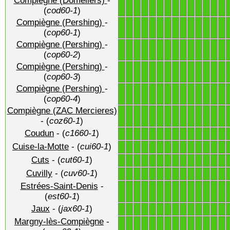
Compiègne (Domeliers)
-
1
1
1
1
1
1
1
1
1
1
1
1
1
1
(
cod60-1
)
Compiègne (Pershing)
-
1
1
1
1
1
1
1
1
1
1
1
1
1
1
(
cop60-1
)
Compiègne (Pershing)
-
1
1
1
1
1
1
1
1
1
1
1
1
1
1
(
cop60-2
)
Compiègne (Pershing)
-
1
1
1
1
1
1
1
1
1
1
1
1
1
1
(
cop60-3
)
Compiègne (Pershing)
-
1
1
1
1
1
1
1
1
1
1
1
1
1
1
(
cop60-4
)
Compiègne (ZAC Mercieres)
1
1
1
1
1
1
1
1
1
1
1
1
1
1
- (
coz60-1
)
Coudun
- (
c1660-1
)
1
1
1
1
1
1
1
1
1
1
1
1
1
1
Cuise-la-Motte
- (
cui60-1
)
1
1
1
1
1
1
1
1
1
1
1
1
1
1
Cuts
- (
cut60-1
)
1
1
1
1
1
1
1
1
1
1
1
1
1
1
Cuvilly
- (
cuv60-1
)
1
1
1
1
1
1
1
1
1
1
1
1
1
1
Estrées-Saint-Denis
-
1
1
1
1
1
1
1
1
1
1
1
1
1
1
(
est60-1
)
Jaux
- (
jax60-1
)
1
1
1
1
1
1
1
1
1
1
1
1
1
1
Margny-lès-Compiègne
-
1
1
1
1
1
1
1
1
1
1
1
1
1
1