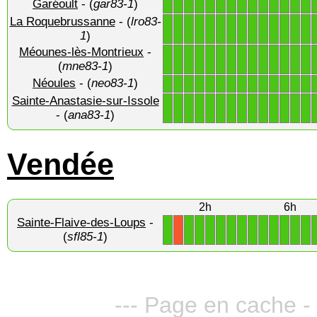
Garéoult
- (
gar83-1
)
1
1
1
1
1
1
1
1
1
1
1
1
1
1
La Roquebrussanne
- (
lro83-
1
1
1
1
1
1
1
1
1
1
1
1
1
1
1
)
Méounes-lès-Montrieux
-
1
1
1
1
1
1
1
1
1
1
1
1
1
1
(
mne83-1
)
Néoules
- (
neo83-1
)
1
1
1
1
1
1
1
1
1
1
1
1
1
1
Sainte-Anastasie-sur-Issole
1
1
1
1
1
1
1
1
1
1
1
1
1
1
- (
ana83-1
)
Vendée
2h
6h
Sainte-Flaive-des-Loups
-
1
1
1
1
1
1
1
1
1
1
1
1
1
X
(
sfl85-1
)
--- Page en cache - 