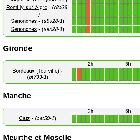
Romilly-sur-Aigre
- (
r8a28-
1
1
1
1
1
1
1
1
1
1
1
1
1
X
1
)
Senonches
- (
s8v28-1
)
1
1
1
1
1
1
1
1
1
1
1
1
1
X
Senonches
- (
sen28-1
)
1
1
1
1
1
1
1
1
1
1
1
1
1
X
Gironde
2h
6h
Bordeaux (Tourville)
-
1
1
1
1
1
1
1
1
1
1
1
1
1
X
(
bt733-1
)
Manche
2h
6h
Catz
- (
cat50-1
)
1
1
1
1
1
1
1
1
1
1
1
1
1
1
Meurthe-et-Moselle