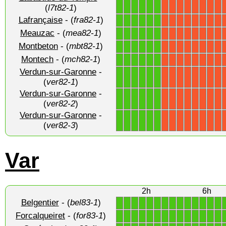
1
1
1
1
1
1
X
X
X
X
X
X
X
X
(
l7t82-1
)
Lafrançaise
- (
fra82-1
)
1
1
1
1
1
1
X
X
X
X
X
X
X
X
Meauzac
- (
mea82-1
)
1
1
1
1
1
1
X
X
X
X
X
X
X
X
Montbeton
- (
mbt82-1
)
1
1
1
1
1
1
X
X
X
X
X
X
X
X
Montech
- (
mch82-1
)
1
1
1
1
1
1
X
X
X
X
X
X
X
X
Verdun-sur-Garonne
-
1
1
1
1
1
1
X
X
X
X
X
X
X
X
(
ver82-1
)
Verdun-sur-Garonne
-
1
1
1
1
1
1
X
X
X
X
X
X
X
X
(
ver82-2
)
Verdun-sur-Garonne
-
1
1
1
1
1
1
X
X
X
X
X
X
X
X
(
ver82-3
)
Var
2h
6h
Belgentier
- (
bel83-1
)
1
1
1
1
1
1
1
1
1
1
1
1
1
1
Forcalqueiret
- (
for83-1
)
1
1
1
1
1
1
1
1
1
1
1
1
1
1