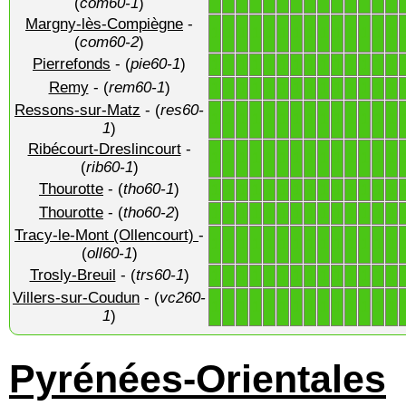
(
com60-1
)
Margny-lès-Compiègne
-
1
1
1
1
1
1
1
1
1
1
1
1
1
1
(
com60-2
)
Pierrefonds
- (
pie60-1
)
1
1
1
1
1
1
1
1
1
1
1
1
1
1
Remy
- (
rem60-1
)
1
1
1
1
1
1
1
1
1
1
1
1
1
1
Ressons-sur-Matz
- (
res60-
1
1
1
1
1
1
1
1
1
1
1
1
1
1
1
)
Ribécourt-Dreslincourt
-
1
1
1
1
1
1
1
1
1
1
1
1
1
1
(
rib60-1
)
Thourotte
- (
tho60-1
)
1
1
1
1
1
1
1
1
1
1
1
1
1
1
Thourotte
- (
tho60-2
)
1
1
1
1
1
1
1
1
1
1
1
1
1
1
Tracy-le-Mont (Ollencourt)
-
1
1
1
1
1
1
1
1
1
1
1
1
1
1
(
oll60-1
)
Trosly-Breuil
- (
trs60-1
)
1
1
1
1
1
1
1
1
1
1
1
1
1
1
Villers-sur-Coudun
- (
vc260-
1
1
1
1
1
1
1
1
1
1
1
1
1
1
1
)
Pyrénées-Orientales