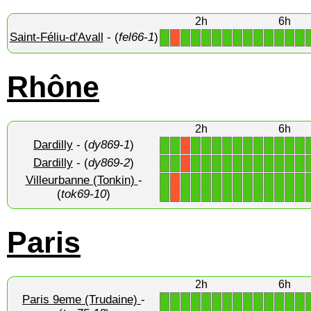
2h
6h
Saint-Féliu-d'Avall
- (
fel66-1
)
1
1
1
1
1
1
1
1
1
1
1
1
1
X
Rhône
2h
6h
Dardilly
- (
dy869-1
)
1
1
1
1
1
1
1
1
1
1
1
1
1
X
Dardilly
- (
dy869-2
)
1
1
1
1
1
1
1
1
1
1
1
1
1
X
Villeurbanne (Tonkin)
-
1
1
1
1
1
1
1
1
1
1
1
1
1
X
(
tok69-10
)
Paris
2h
6h
Paris 9eme (Trudaine)
-
1
1
1
1
1
1
1
1
1
1
1
1
1
1