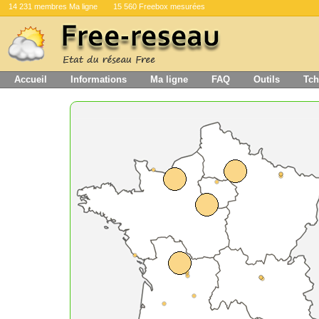
14 231 membres Ma ligne
15 560 Freebox mesurées
Accueil
Informations
Ma ligne
FAQ
Outils
Tch