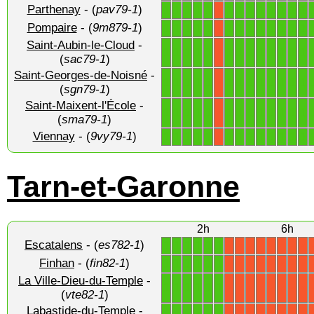
Parthenay
- (
pav79-1
)
1
1
1
1
1
1
1
1
1
1
1
1
1
X
Pompaire
- (
9m879-1
)
1
1
1
1
1
1
1
1
1
1
1
1
1
X
Saint-Aubin-le-Cloud
-
1
1
1
1
1
1
1
1
1
1
1
1
1
X
(
sac79-1
)
Saint-Georges-de-Noisné
-
1
1
1
1
1
1
1
1
1
1
1
1
1
X
(
sgn79-1
)
Saint-Maixent-l'École
-
1
1
1
1
1
1
1
1
1
1
1
1
1
X
(
sma79-1
)
Viennay
- (
9vy79-1
)
1
1
1
1
1
1
1
1
1
1
1
1
1
X
Tarn-et-Garonne
2h
6h
Escatalens
- (
es782-1
)
1
1
1
1
1
1
X
X
X
X
X
X
X
X
Finhan
- (
fin82-1
)
1
1
1
1
1
1
X
X
X
X
X
X
X
X
La Ville-Dieu-du-Temple
-
1
1
1
1
1
1
X
X
X
X
X
X
X
X
(
vte82-1
)
Labastide-du-Temple
-