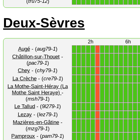
(
tru75-12
)
Deux-Sèvres
2h
6h
Augé
- (
aug79-1
)
1
1
1
1
1
1
1
1
1
1
1
1
1
X
Châtillon-sur-Thouet
-
1
1
1
1
1
1
1
1
1
1
1
1
1
X
(
pac79-1
)
Chey
- (
chy79-1
)
1
1
1
1
1
1
1
1
1
1
1
1
1
X
La Crèche
- (
cre79-1
)
1
1
1
1
1
1
1
1
1
1
1
1
1
X
La Mothe-Saint-Héray (La
1
1
1
1
1
1
1
1
1
1
1
1
1
Mothe Saint Heraye)
-
X
(
msh79-1
)
Le Tallud
- (
9l279-1
)
1
1
1
1
1
1
1
1
1
1
1
1
1
X
Lezay
- (
lez79-1
)
1
1
1
1
1
1
1
1
1
1
1
1
1
X
Mazières-en-Gâtine
-
1
1
1
1
1
1
1
1
1
1
1
1
1
X
(
mzg79-1
)
Pamproux
- (
pam79-1
)
1
1
1
1
1
1
1
1
1
1
1
1
1
X