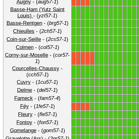
Augny
- (
aug57-1
)
1
1
1
1
1
1
1
1
1
1
X
X
X
X
Basse-Ham (Yutz Saint
1
1
1
1
1
1
1
1
1
1
1
1
1
1
Louis)
- (
yzl57-1
)
Basse-Rentgen
- (
brg57-1
)
1
1
1
1
1
1
1
1
1
1
1
1
1
1
Chieulles
- (
2ch57-1
)
1
1
1
1
1
1
1
1
1
1
1
1
1
1
Coin-sur-Seille
- (
2cs57-1
)
1
1
1
1
1
1
1
1
1
1
1
1
1
1
Colmen
- (
col57-1
)
1
1
1
1
1
1
1
1
1
1
1
1
1
1
Corny-sur-Moselle
- (
cor57-
1
1
1
1
1
1
1
1
1
X
X
X
X
X
1
)
Courcelles-Chaussy
-
1
1
1
1
1
1
1
1
1
1
1
1
1
1
(
cch57-1
)
Cuvry
- (
1cu57-1
)
1
1
1
1
1
1
1
1
1
1
1
1
1
1
Delme
- (
del57-1
)
1
1
1
1
1
1
1
1
1
1
1
1
1
1
Fameck
- (
fam57-4
)
1
1
1
1
1
1
1
1
1
1
1
1
1
1
Féy
- (
1fe57-1
)
1
1
1
1
1
1
1
1
1
1
X
X
X
X
Fleury
- (
fle57-1
)
1
1
1
1
1
1
1
1
1
1
1
1
1
1
Fontoy
- (
fon57-1
)
1
1
1
1
1
1
1
1
1
1
1
1
1
1
Gomelange
- (
gom57-1
)
1
1
1
1
1
1
1
1
1
1
1
1
1
1
Gravelotte (Ars)
- (
2gr57-1
)
1
1
1
1
1
1
1
1
1
1
1
1
1
1