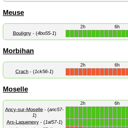
Meuse
2h
6h
Bouligny
- (
4bo55-1
)
1
1
1
1
1
1
1
1
1
1
1
1
1
1
Morbihan
2h
6h
Crach
- (
1ck56-1
)
X
X
X
X
X
X
X
X
X
X
X
X
X
X
Moselle
2h
6h
Ancy-sur-Moselle
- (
anc57-
1
1
1
1
1
1
1
1
1
1
1
1
1
1
1
)
Ars-Laquenexy
- (
1al57-1
)
1
1
1
1
1
1
1
1
1
1
1
1
1
1