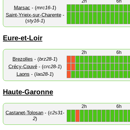
2h
6h
Marsac
- (
mrc16-1
)
1
1
1
1
1
1
1
1
1
1
1
1
1
1
Saint-Yrieix-sur-Charente
-
1
1
1
1
1
1
1
1
1
1
1
1
1
1
(
sty16-1
)
Eure-et-Loir
2h
6h
Brezolles
- (
brz28-1
)
1
1
1
1
1
1
1
1
1
1
1
1
X
X
Crécy-Couvé
- (
crc28-1
)
1
1
1
1
1
1
1
1
1
1
1
1
X
X
Laons
- (
lao28-1
)
1
1
1
1
1
1
1
1
1
1
1
1
1
X
Haute-Garonne
2h
6h
Castanet-Tolosan
- (
c2s31-
1
1
1
1
1
1
1
1
1
1
1
1
1
X
2
)