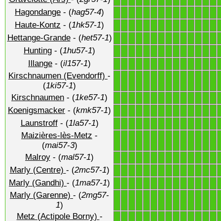
Hagondange
- (
hag57-4
)
1
1
1
1
1
1
1
1
1
1
1
1
1
1
Haute-Kontz
- (
1hk57-1
)
1
1
1
1
1
1
1
1
1
1
1
1
1
1
Hettange-Grande
- (
het57-1
)
1
1
1
1
1
1
1
1
1
1
1
1
1
1
Hunting
- (
1hu57-1
)
1
1
1
1
1
1
1
1
1
1
1
1
1
1
Illange
- (
il157-1
)
1
1
1
1
1
1
1
1
1
1
1
1
1
1
Kirschnaumen (Evendorff)
-
1
1
1
1
1
1
1
1
1
1
1
1
1
1
(
1ki57-1
)
Kirschnaumen
- (
1ke57-1
)
1
1
1
1
1
1
1
1
1
1
1
1
1
1
Koenigsmacker
- (
kmk57-1
)
1
1
1
1
1
1
1
1
1
1
1
1
1
1
Launstroff
- (
1la57-1
)
1
1
1
1
1
1
1
1
1
1
1
1
1
1
Maizières-lès-Metz
-
1
1
1
1
1
1
1
1
1
1
1
1
1
1
(
mai57-3
)
Malroy
- (
mal57-1
)
1
1
1
1
1
1
1
1
1
1
1
1
1
1
Marly (Centre)
- (
2mc57-1
)
1
1
1
1
1
1
1
1
1
1
1
1
1
1
Marly (Gandhi)
- (
1ma57-1
)
1
1
1
1
1
1
1
1
1
1
1
1
1
1
Marly (Garenne)
- (
2mg57-
1
1
1
1
1
1
1
1
1
1
1
1
1
1
1
)
Metz (Actipole Borny)
-