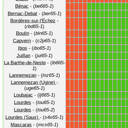
Bénac
- (
be665-1
)
1
1
1
1
1
1
1
1
1
X
X
X
X
X
Bernac-Debat
- (
ber65-1
)
1
1
1
1
1
1
1
1
1
X
X
X
X
X
Bordères-sur-l'Échez
-
1
1
1
1
1
1
1
1
1
X
X
X
X
X
(
rbd65-1
)
Boulin
- (
bln65-1
)
1
1
1
1
1
1
1
1
1
X
X
X
X
X
Capvern
- (
c2p65-1
)
1
1
1
1
1
1
1
1
1
X
X
X
X
X
Ibos
- (
ibo65-1
)
1
1
1
1
1
1
1
1
1
X
X
X
X
X
Juillan
- (
jui65-1
)
1
1
1
1
1
1
1
1
1
X
X
X
X
X
La Barthe-de-Neste
- (
lb665-
1
1
1
1
1
1
1
1
1
X
X
X
X
X
1
)
Lannemezan
- (
lnz65-1
)
1
1
1
1
1
1
1
1
1
X
X
X
X
X
Lannemezan (Ugine)
-
1
1
1
1
1
1
1
1
1
X
X
X
X
X
(
uge65-1
)
Loubajac
- (
lj665-1
)
1
1
1
1
1
1
1
1
1
X
X
X
X
X
Lourdes
- (
lou65-1
)
1
1
1
1
1
1
1
1
1
X
X
X
X
X
Lourdes
- (
lou65-2
)
1
1
1
1
1
1
1
1
1
X
X
X
X
X
Lourdes (Saux)
- (
s4x65-1
)
1
1
1
1
1
1
1
1
1
X
X
X
X
X
Mascaras
- (
mcs65-1
)
1
1
1
1
1
1
1
1
1
X
X
X
X
X