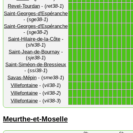
Revel-Tourdan
- (
ret38-1
)
1
1
1
1
1
1
1
1
1
1
1
1
1
1
Saint-Georges-d'Espéranche
1
1
1
1
1
1
1
1
1
1
1
1
1
1
- (
sge38-1
)
Saint-Georges-d'Espéranche
1
1
1
1
1
1
1
1
1
1
1
1
1
1
- (
sge38-2
)
Saint-Hilaire-de-la-Côte
-
1
1
1
1
1
1
1
1
1
1
1
1
1
1
(
shi38-1
)
Saint-Jean-de-Bournay
-
1
1
1
1
1
1
1
1
1
1
1
1
1
1
(
sje38-1
)
Saint-Siméon-de-Bressieux
1
1
1
1
1
1
1
1
1
1
1
1
1
1
- (
ssi38-1
)
Savas-Mépin
- (
sme38-1
)
1
1
1
1
1
1
1
1
1
1
1
1
1
1
Villefontaine
- (
vil38-1
)
1
1
1
1
1
1
1
1
1
1
1
1
1
1
Villefontaine
- (
vil38-2
)
1
1
1
1
1
1
1
1
1
1
1
1
1
1
Villefontaine
- (
vil38-3
)
1
1
1
1
1
1
1
1
1
1
1
1
1
1
Meurthe-et-Moselle