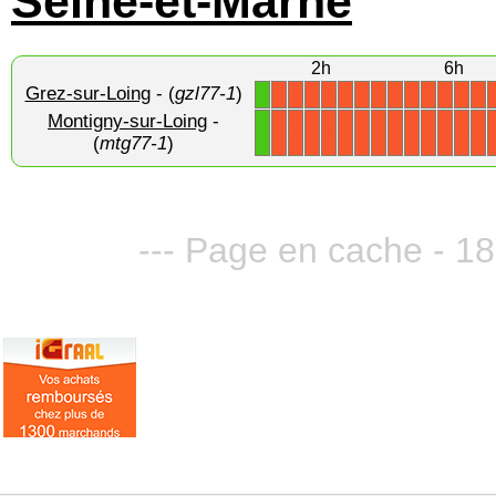
Seine-et-Marne
2h
6h
Grez-sur-Loing
- (
gzl77-1
)
1
X
X
X
X
X
X
X
X
X
X
X
X
X
Montigny-sur-Loing
-
1
X
X
X
X
X
X
X
X
X
X
X
X
X
(
mtg77-1
)
--- Page en cache - 18