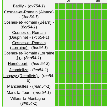
2h
6h
Batilly
- (
by754-1
)
1
1
1
1
1
1
1
1
1
1
1
1
1
1
Cosnes-et-Romain (Alsace)
1
1
1
1
1
1
1
1
1
1
1
1
1
1
- (
3co54-1
)
Cosnes-et-Romain (Béarn)
-
1
1
1
1
1
1
1
1
1
1
1
1
1
1
(
6cr54-1
)
Cosnes-et-Romain
1
1
1
1
1
1
1
1
1
1
1
1
1
1
(Dauphine)
- (
7co54-1
)
Cosnes-et-Romain
1
1
1
1
1
1
1
1
1
1
1
1
1
1
(Lorraine)
- (
5cr54-1
)
Cosnes-et-Romain (Lorraine
1
1
1
1
1
1
1
1
1
1
1
1
1
1
1)
- (
8co54-1
)
Homécourt
- (
hom54-3
)
1
1
1
1
1
1
1
1
1
1
1
1
1
1
Jeandelize
- (
jea54-1
)
1
1
1
1
1
1
1
1
1
1
1
1
1
1
Longwy (Recollets)
- (
rec54-
1
1
1
1
1
1
1
1
1
1
1
1
1
1
5
)
Mancieulles
- (
man54-1
)
1
1
1
1
1
1
1
1
1
1
1
1
1
1
Mars-la-Tour
- (
mrs54-1
)
1
1
1
1
1
1
1
1
1
1
1
1
1
1
Villers-la-Montagne
-
1
1
1
1
1
1
1
1
1
1
1
1
1
1
(
vlm54-1
)