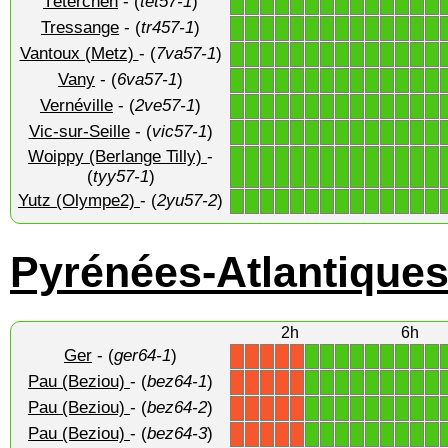
Téterchen
- (
tet57-1
)
1
1
1
1
1
1
1
1
1
1
1
1
1
1
Tressange
- (
tr457-1
)
1
1
1
1
1
1
1
1
1
1
1
1
1
1
Vantoux (Metz)
- (
7va57-1
)
1
1
1
1
1
1
1
1
1
1
1
1
1
1
Vany
- (
6va57-1
)
1
1
1
1
1
1
1
1
1
1
1
1
1
1
Vernéville
- (
2ve57-1
)
1
1
1
1
1
1
1
1
1
1
1
1
1
1
Vic-sur-Seille
- (
vic57-1
)
1
1
1
1
1
1
1
1
1
1
1
1
1
1
Woippy (Berlange Tilly)
-
1
1
1
1
1
1
1
1
1
1
1
1
1
1
(
tyy57-1
)
Yutz (Olympe2)
- (
2yu57-2
)
1
1
1
1
1
1
1
1
1
1
1
1
1
1
Pyrénées-Atlantique
2h
6h
Ger
- (
ger64-1
)
1
1
1
1
1
1
1
1
1
X
X
X
X
X
Pau (Beziou)
- (
bez64-1
)
1
1
1
1
1
1
1
1
1
X
X
X
X
X
Pau (Beziou)
- (
bez64-2
)
1
1
1
1
1
1
1
1
1
X
X
X
X
X
Pau (Beziou)
- (
bez64-3
)
1
1
1
1
1
1
1
1
1
X
X
X
X
X