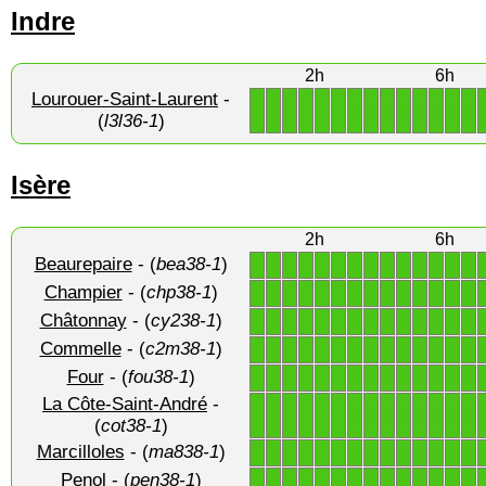
Indre
2h
6h
Lourouer-Saint-Laurent
-
1
1
1
1
1
1
1
1
1
1
1
1
1
1
(
l3l36-1
)
Isère
2h
6h
Beaurepaire
- (
bea38-1
)
1
1
1
1
1
1
1
1
1
1
1
1
1
1
Champier
- (
chp38-1
)
1
1
1
1
1
1
1
1
1
1
1
1
1
1
Châtonnay
- (
cy238-1
)
1
1
1
1
1
1
1
1
1
1
1
1
1
1
Commelle
- (
c2m38-1
)
1
1
1
1
1
1
1
1
1
1
1
1
1
1
Four
- (
fou38-1
)
1
1
1
1
1
1
1
1
1
1
1
1
1
1
La Côte-Saint-André
-
1
1
1
1
1
1
1
1
1
1
1
1
1
1
(
cot38-1
)
Marcilloles
- (
ma838-1
)
1
1
1
1
1
1
1
1
1
1
1
1
1
1
Penol
- (
pen38-1
)
1
1
1
1
1
1
1
1
1
1
1
1
1
1