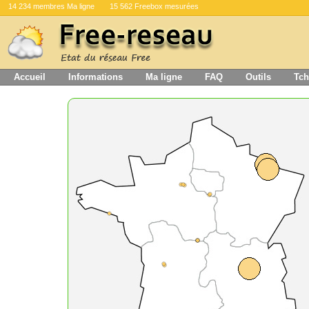
14 234 membres Ma ligne
15 562 Freebox mesurées
Accueil
Informations
Ma ligne
FAQ
Outils
Tch