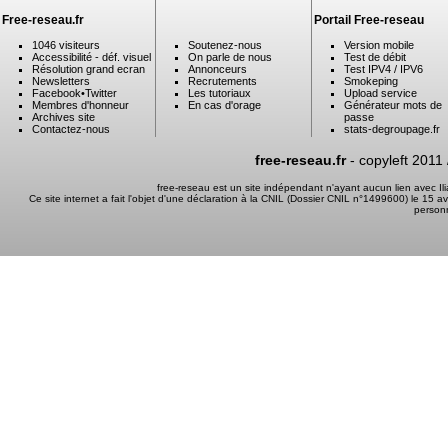
Free-reseau.fr
Portail Free-reseau
1046 visiteurs
Soutenez-nous
Version mobile
Accessibilité - déf. visuel
On parle de nous
Test de débit
Résolution grand ecran
Annonceurs
Test IPV4 / IPV6
Newsletters
Recrutements
Smokeping
Facebook
•
Twitter
Les tutoriaux
Upload service
Membres d'honneur
En cas d'orage
Générateur mots de
Archives site
passe
Contactez-nous
stats-degroupage.fr
free-reseau.fr
- copyleft 2011
free-reseau est un site indépendant n'ayant aucun lien avec I
Ce site internet a fait l'objet d'une déclaration à la CNIL (Dossier CNIL n°1499600) le 15 a
person