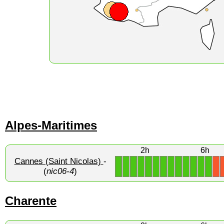
Alpes-Maritimes
2h
6h
Cannes (Saint Nicolas)
-
1
1
1
1
1
1
1
1
1
1
1
1
1
X
(
nic06-4
)
Charente