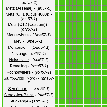
1
1
1
1
1
1
1
1
1
1
1
1
1
1
(
ac757-1
)
Metz (Arsenal)
- (
arl57-5
)
1
1
1
1
1
1
1
1
1
1
1
1
1
1
Metz (CT1 (Opus 4000))
-
1
1
1
1
1
1
1
1
1
1
1
1
1
1
(
ct157-1
)
Metz (CT2 (Cescom))
-
1
1
1
1
1
1
1
1
1
1
1
1
1
1
(
ct257-1
)
Metzervisse
- (
1me57-1
)
1
1
1
1
1
1
1
1
1
1
1
1
1
1
Mey
- (
3me57-1
)
1
1
1
1
1
1
1
1
1
1
1
1
1
1
Montenach
- (
1mc57-1
)
1
1
1
1
1
1
1
1
1
1
1
1
1
1
Nilvange
- (
nil57-4
)
1
1
1
1
1
1
1
1
1
1
1
1
1
1
Noisseville
- (
noi57-1
)
1
1
1
1
1
1
1
1
1
1
1
1
1
1
Rémeling
- (
rmg57-1
)
1
1
1
1
1
1
1
1
1
1
1
1
1
1
Rochonvillers
- (
ro457-1
)
1
1
1
1
1
1
1
1
1
1
1
1
1
1
Saint-Avold (Nord)
- (
nna57-
1
1
1
1
1
1
1
1
1
1
1
1
1
1
1
)
Semécourt
- (
sem57-1
)
1
1
1
1
1
1
1
1
1
1
1
1
1
1
Sierck-les-Bains
- (
sie57-1
)
1
1
1
1
1
1
1
1
1
1
1
1
1
1
Stuckange
- (
stk57-1
)
1
1
1
1
1
1
1
1
1
1
1
1
1
1