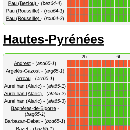
Pau (Beziou)
- (
bez64-4
)
1
1
1
1
1
1
1
1
1
X
X
X
X
X
Pau (Roussille)
- (
rou64-1
)
1
1
1
1
1
1
1
1
1
X
X
X
X
X
Pau (Roussille)
- (
rou64-2
)
1
1
1
1
1
1
1
1
1
X
X
X
X
X
Hautes-Pyrénées
2h
6h
Andrest
- (
and65-1
)
X
X
X
X
X
X
X
X
X
X
X
X
X
X
Argelès-Gazost
- (
arg65-1
)
1
1
1
1
1
1
1
1
1
X
X
X
X
X
Arreau
- (
arr65-1
)
1
1
1
1
1
1
1
1
1
X
X
X
X
X
Aureilhan (Alaric)
- (
ala65-1
)
1
1
1
1
1
1
1
1
1
X
X
X
X
X
Aureilhan (Alaric)
- (
ala65-2
)
1
1
1
1
1
1
1
1
1
X
X
X
X
X
Aureilhan (Alaric)
- (
ala65-3
)
1
1
1
1
1
1
1
1
1
X
X
X
X
X
Bagnères-de-Bigorre
-
1
1
1
1
1
1
1
1
1
X
X
X
X
X
(
bag65-1
)
Barbazan-Debat
- (
bzd65-1
)
1
1
1
1
1
1
1
1
1
X
X
X
X
X
Bazet
- (
baz65-1
)
X
X
X
X
X
X
X
X
X
X
X
X
X
X