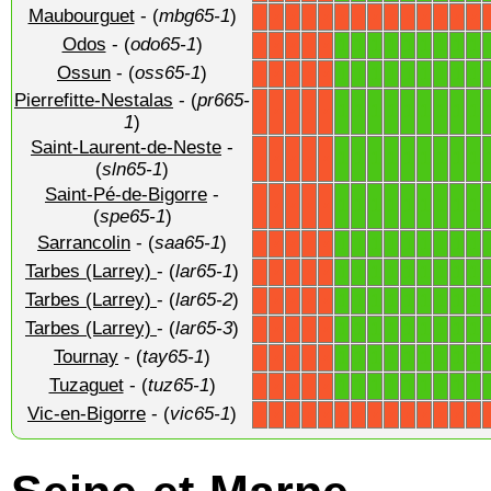
Maubourguet
- (
mbg65-1
)
X
X
X
X
X
X
X
X
X
X
X
X
X
X
Odos
- (
odo65-1
)
1
1
1
1
1
1
1
1
1
X
X
X
X
X
Ossun
- (
oss65-1
)
1
1
1
1
1
1
1
1
1
X
X
X
X
X
Pierrefitte-Nestalas
- (
pr665-
1
1
1
1
1
1
1
1
1
X
X
X
X
X
1
)
Saint-Laurent-de-Neste
-
1
1
1
1
1
1
1
1
1
X
X
X
X
X
(
sln65-1
)
Saint-Pé-de-Bigorre
-
1
1
1
1
1
1
1
1
1
X
X
X
X
X
(
spe65-1
)
Sarrancolin
- (
saa65-1
)
1
1
1
1
1
1
1
1
1
X
X
X
X
X
Tarbes (Larrey)
- (
lar65-1
)
1
1
1
1
1
1
1
1
1
X
X
X
X
X
Tarbes (Larrey)
- (
lar65-2
)
1
1
1
1
1
1
1
1
1
X
X
X
X
X
Tarbes (Larrey)
- (
lar65-3
)
1
1
1
1
1
1
1
1
1
X
X
X
X
X
Tournay
- (
tay65-1
)
1
1
1
1
1
1
1
1
1
X
X
X
X
X
Tuzaguet
- (
tuz65-1
)
1
1
1
1
1
1
1
1
1
X
X
X
X
X
Vic-en-Bigorre
- (
vic65-1
)
X
X
X
X
X
X
X
X
X
X
X
X
X
X