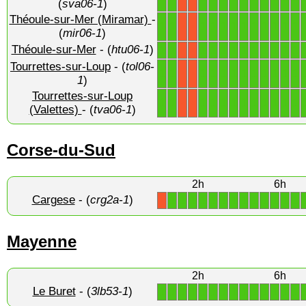
(
sva06-1
)
Théoule-sur-Mer (Miramar)
-
1
1
1
1
1
1
1
1
1
1
1
1
X
X
(
mir06-1
)
Théoule-sur-Mer
- (
htu06-1
)
1
1
1
1
1
1
1
1
1
1
1
1
X
X
Tourrettes-sur-Loup
- (
tol06-
1
1
1
1
1
1
1
1
1
1
1
1
X
X
1
)
Tourrettes-sur-Loup
1
1
1
1
1
1
1
1
1
1
1
1
X
X
(Valettes)
- (
tva06-1
)
Corse-du-Sud
2h
6h
Cargese
- (
crg2a-1
)
1
1
1
1
1
1
1
1
1
1
1
1
1
X
Mayenne
2h
6h
Le Buret
- (
3lb53-1
)
1
1
1
1
1
1
1
1
1
1
1
1
1
1