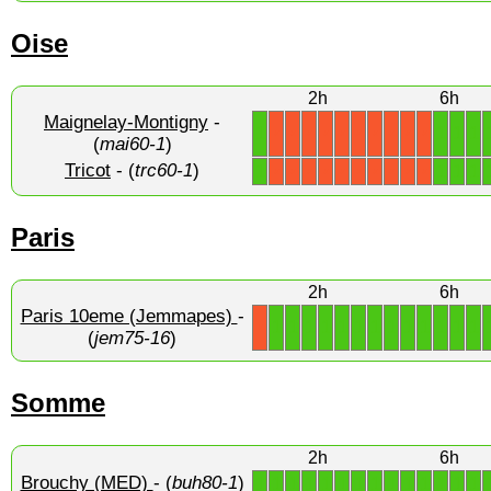
Oise
2h
6h
Maignelay-Montigny
-
1
1
1
1
X
X
X
X
X
X
X
X
X
X
(
mai60-1
)
Tricot
- (
trc60-1
)
1
1
1
1
X
X
X
X
X
X
X
X
X
X
Paris
2h
6h
Paris 10eme (Jemmapes)
-
1
1
1
1
1
1
1
1
1
1
1
1
1
X
(
jem75-16
)
Somme
2h
6h
Brouchy (MED)
- (
buh80-1
)
1
1
1
1
1
1
1
1
1
1
1
1
1
1