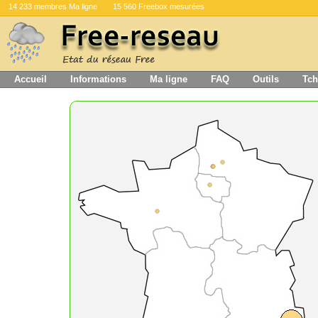
14 233 membres Ma ligne
15 560 Freebox mesurées
Accueil
Informations
Ma ligne
FAQ
Outils
Tch