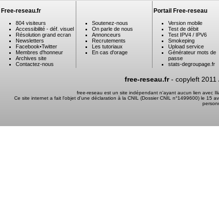
Free-reseau.fr
Portail Free-reseau
804 visiteurs
Soutenez-nous
Version mobile
Accessibilité - déf. visuel
On parle de nous
Test de débit
Résolution grand ecran
Annonceurs
Test IPV4 / IPV6
Newsletters
Recrutements
Smokeping
Facebook
•
Twitter
Les tutoriaux
Upload service
Membres d'honneur
En cas d'orage
Générateur mots de
Archives site
passe
Contactez-nous
stats-degroupage.fr
free-reseau.fr
- copyleft 2011
free-reseau est un site indépendant n'ayant aucun lien avec I
Ce site internet a fait l'objet d'une déclaration à la CNIL (Dossier CNIL n°1499600) le 15 a
person