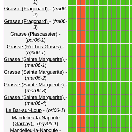
1
)
Grasse (Fragonard)
- (
fra06-
1
1
1
1
1
1
1
1
1
1
1
1
X
X
2
)
Grasse (Fragonard)
- (
fra06-
1
1
1
1
1
1
1
1
1
1
1
1
X
X
3
)
Grasse (Plascassier)
-
1
1
1
1
1
1
1
1
1
1
1
1
X
X
(
pcr06-1
)
Grasse (Roches Grises)
-
1
1
1
1
1
1
1
1
1
1
1
1
X
X
(
rgh06-1
)
Grasse (Sainte Marguerite)
-
1
1
1
1
1
1
1
1
1
1
1
1
X
X
(
mar06-1
)
Grasse (Sainte Marguerite)
-
1
1
1
1
1
1
1
1
1
1
1
1
X
X
(
mar06-2
)
Grasse (Sainte Marguerite)
-
1
1
1
1
1
1
1
1
1
1
1
1
X
X
(
mar06-3
)
Grasse (Sainte Marguerite)
-
1
1
1
1
1
1
1
1
1
1
1
1
X
X
(
mar06-4
)
Le Bar-sur-Loup
- (
brl06-1
)
1
1
1
1
1
1
1
1
1
1
1
1
X
X
Mandelieu-la-Napoule
1
1
1
1
1
1
1
1
1
1
1
1
X
X
(Garbay)
- (
hgy06-1
)
Mandelieu-la-Napoule
-