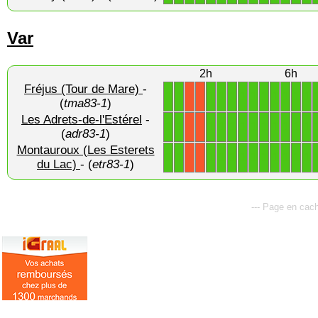
Var
2h
6h
Fréjus (Tour de Mare)
-
1
1
1
1
1
1
1
1
1
1
1
1
X
X
(
tma83-1
)
Les Adrets-de-l'Estérel
-
1
1
1
1
1
1
1
1
1
1
1
1
X
X
(
adr83-1
)
Montauroux (Les Esterets
1
1
1
1
1
1
1
1
1
1
1
1
X
X
du Lac)
- (
etr83-1
)
--- Page en cach