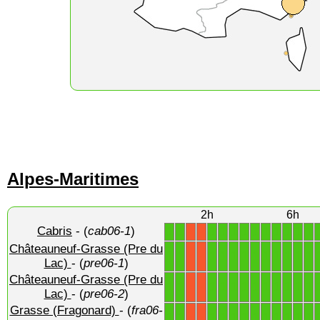
Alpes-Maritimes
2h
6h
Cabris
- (
cab06-1
)
1
1
1
1
1
1
1
1
1
1
1
1
X
X
Châteauneuf-Grasse (Pre du
1
1
1
1
1
1
1
1
1
1
1
1
X
X
Lac)
- (
pre06-1
)
Châteauneuf-Grasse (Pre du
1
1
1
1
1
1
1
1
1
1
1
1
X
X
Lac)
- (
pre06-2
)
Grasse (Fragonard)
- (
fra06-
1
1
1
1
1
1
1
1
1
1
1
1
X
X