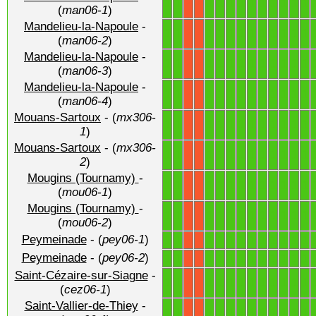
1
1
1
1
1
1
1
1
1
1
1
1
X
X
(
man06-1
)
Mandelieu-la-Napoule
-
1
1
1
1
1
1
1
1
1
1
1
1
X
X
(
man06-2
)
Mandelieu-la-Napoule
-
1
1
1
1
1
1
1
1
1
1
1
1
X
X
(
man06-3
)
Mandelieu-la-Napoule
-
1
1
1
1
1
1
1
1
1
1
1
1
X
X
(
man06-4
)
Mouans-Sartoux
- (
mx306-
1
1
1
1
1
1
1
1
1
1
1
1
X
X
1
)
Mouans-Sartoux
- (
mx306-
1
1
1
1
1
1
1
1
1
1
1
1
X
X
2
)
Mougins (Tournamy)
-
1
1
1
1
1
1
1
1
1
1
1
1
X
X
(
mou06-1
)
Mougins (Tournamy)
-
1
1
1
1
1
1
1
1
1
1
1
1
X
X
(
mou06-2
)
Peymeinade
- (
pey06-1
)
1
1
1
1
1
1
1
1
1
1
1
1
X
X
Peymeinade
- (
pey06-2
)
1
1
1
1
1
1
1
1
1
1
1
1
X
X
Saint-Cézaire-sur-Siagne
-
1
1
1
1
1
1
1
1
1
1
1
1
X
X
(
cez06-1
)
Saint-Vallier-de-Thiey
-
1
1
1
1
1
1
1
1
1
1
1
1
X
X