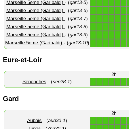
Marseille 5eme (Garibaldi)
- (
gar13-5
)
1
1
1
1
1
1
Marseille 5eme (Garibaldi)
- (
gar13-6
)
1
1
1
1
1
1
Marseille 5eme (Garibaldi)
- (
gar13-7
)
1
1
1
1
1
1
Marseille 5eme (Garibaldi)
- (
gar13-8
)
1
1
1
1
1
1
Marseille 5eme (Garibaldi)
- (
gar13-9
)
1
1
1
1
1
1
Marseille 5eme (Garibaldi)
- (
gar13-10
)
1
1
1
1
1
1
Eure-et-Loir
2h
Senonches
- (
sen28-1
)
1
1
1
1
1
1
Gard
2h
Aubais
- (
aub30-1
)
1
1
1
1
1
1
Junas
- (
7nn30-1
)
1
1
1
1
1
1