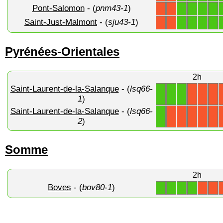
Pont-Salomon
- (
pnm43-1
)
1
1
1
1
X
X
Saint-Just-Malmont
- (
sju43-1
)
1
1
1
1
X
X
Pyrénées-Orientales
2h
Saint-Laurent-de-la-Salanque
- (
lsq66-
1
1
1
X
X
X
1
)
Saint-Laurent-de-la-Salanque
- (
lsq66-
1
X
X
X
X
X
2
)
Somme
2h
Boves
- (
bov80-1
)
1
1
1
1
X
X