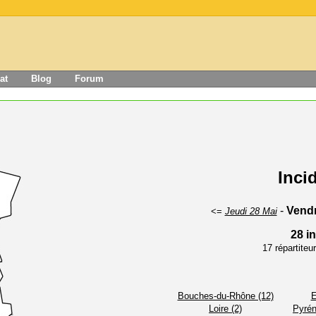
at
Blog
Forum
Inci
-
Vendr
<=
Jeudi 28 Mai
28 i
17 répartite
Bouches-du-Rhône (12)
E
Loire (2)
Pyrén