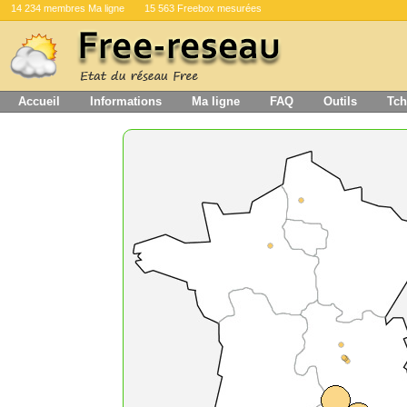
14 234 membres Ma ligne
15 563 Freebox mesurées
Accueil
Informations
Ma ligne
FAQ
Outils
Tch