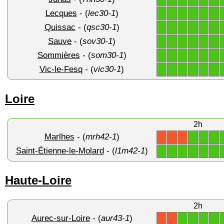
Lecques
- (
lec30-1
)
1
1
1
1
1
1
Quissac
- (
qsc30-1
)
1
1
1
1
1
1
Sauve
- (
sov30-1
)
1
1
1
1
1
1
Sommières
- (
som30-1
)
1
1
1
1
1
1
Vic-le-Fesq
- (
vic30-1
)
1
1
1
1
1
1
Loire
2h
Marlhes
- (
mrh42-1
)
1
1
1
X
X
X
Saint-Étienne-le-Molard
- (
l1m42-1
)
1
1
1
1
1
1
Haute-Loire
2h
Aurec-sur-Loire
- (
aur43-1
)
1
1
1
1
X
X