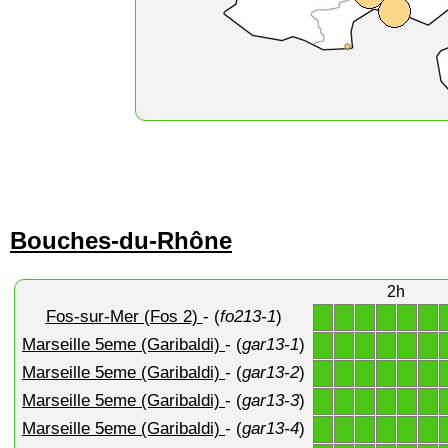
Bouches-du-Rhône
2h
Fos-sur-Mer (Fos 2)
- (
fo213-1
)
1
1
1
1
1
1
Marseille 5eme (Garibaldi)
- (
gar13-1
)
1
1
1
1
1
1
Marseille 5eme (Garibaldi)
- (
gar13-2
)
1
1
1
1
1
1
Marseille 5eme (Garibaldi)
- (
gar13-3
)
1
1
1
1
1
1
Marseille 5eme (Garibaldi)
- (
gar13-4
)
1
1
1
1
1
1