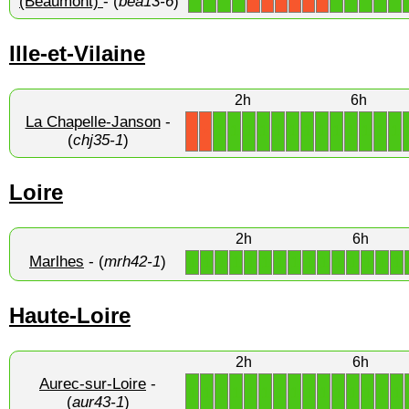
(Beaumont)
- (
bea13-6
)
Ille-et-Vilaine
2h
6h
La Chapelle-Janson
-
1
1
1
1
1
1
1
1
1
1
1
1
1
X
X
(
chj35-1
)
Loire
2h
6h
Marlhes
- (
mrh42-1
)
1
1
1
1
1
1
1
1
1
1
1
1
1
1
1
Haute-Loire
2h
6h
Aurec-sur-Loire
-
1
1
1
1
1
1
1
1
1
1
1
1
1
1
1
(
aur43-1
)