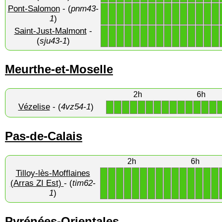
Pont-Salomon
- (
pnm43-
1
1
1
1
1
1
1
1
1
1
1
1
1
1
1
1
)
Saint-Just-Malmont
-
1
1
1
1
1
1
1
1
1
1
1
1
1
1
1
(
sju43-1
)
Meurthe-et-Moselle
2h
6h
Vézelise
- (
4vz54-1
)
1
1
1
1
1
1
1
1
1
1
1
1
1
1
Pas-de-Calais
2h
6h
Tilloy-lès-Mofflaines
1
1
1
1
1
1
1
1
1
1
1
1
1
1
1
(Arras ZI Est)
- (
tim62-
1
)
Pyrénées-Orientales