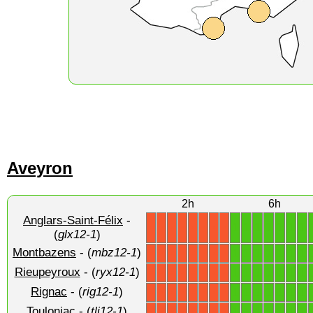
Aveyron
2h
6h
Anglars-Saint-Félix
-
1
1
1
1
1
1
1
X
X
X
X
X
X
X
X
(
glx12-1
)
Montbazens
- (
mbz12-1
)
1
1
1
1
1
1
1
X
X
X
X
X
X
X
X
Rieupeyroux
- (
ryx12-1
)
1
1
1
1
1
1
1
X
X
X
X
X
X
X
X
Rignac
- (
rig12-1
)
1
1
1
1
1
1
1
X
X
X
X
X
X
X
X
Toulonjac
- (
tlj12-1
)
1
1
1
1
1
1
1
X
X
X
X
X
X
X
X