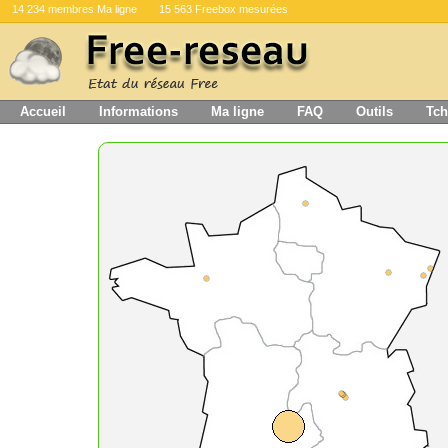
14 234 membres Ma ligne
15 563 Freebox mesurées
Accueil
Informations
Ma ligne
FAQ
Outils
Tch