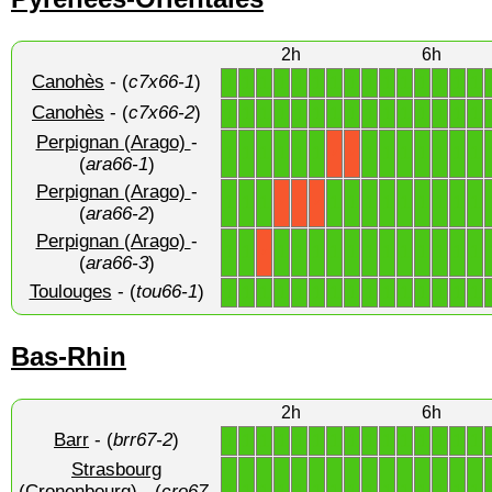
2h
6h
Canohès
- (
c7x66-1
)
1
1
1
1
1
1
1
1
1
1
1
1
1
1
1
Canohès
- (
c7x66-2
)
1
1
1
1
1
1
1
1
1
1
1
1
1
1
1
Perpignan (Arago)
-
1
1
1
1
1
1
1
1
1
1
1
1
1
X
X
(
ara66-1
)
Perpignan (Arago)
-
1
1
1
1
1
1
1
1
1
1
1
1
X
X
X
(
ara66-2
)
Perpignan (Arago)
-
1
1
1
1
1
1
1
1
1
1
1
1
1
1
X
(
ara66-3
)
Toulouges
- (
tou66-1
)
1
1
1
1
1
1
1
1
1
1
1
1
1
1
1
Bas-Rhin
2h
6h
Barr
- (
brr67-2
)
1
1
1
1
1
1
1
1
1
1
1
1
1
1
1
Strasbourg
1
1
1
1
1
1
1
1
1
1
1
1
1
1
1
(Cronenbourg)
- (
cro67-