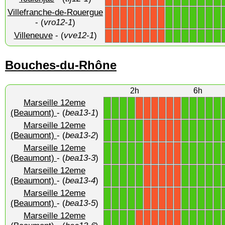
Villefranche-de-Rouergue
1
1
1
1
1
1
1
X
X
X
X
X
X
X
X
- (
vro12-1
)
Villeneuve
- (
vve12-1
)
1
1
1
1
1
1
1
X
X
X
X
X
X
X
X
Bouches-du-Rhône
2h
6h
Marseille 12eme
1
1
1
1
1
1
1
1
1
X
X
X
X
X
X
(Beaumont)
- (
bea13-1
)
Marseille 12eme
1
1
1
1
1
1
1
1
1
1
X
X
X
X
X
(Beaumont)
- (
bea13-2
)
Marseille 12eme
1
1
1
1
1
1
1
1
1
1
X
X
X
X
X
(Beaumont)
- (
bea13-3
)
Marseille 12eme
1
1
1
1
1
1
1
1
1
1
X
X
X
X
X
(Beaumont)
- (
bea13-4
)
Marseille 12eme
1
1
1
1
1
1
1
1
1
1
X
X
X
X
X
(Beaumont)
- (
bea13-5
)
Marseille 12eme
1
1
1
1
1
1
1
1
1
X
X
X
X
X
X