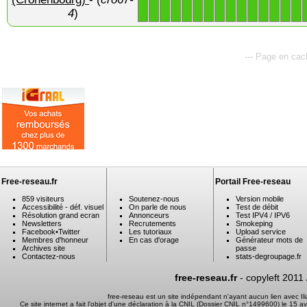
4
)
--- Page en cac
Free-reseau.fr
Portail Free-reseau
859 visiteurs
Soutenez-nous
Version mobile
Accessibilité - déf. visuel
On parle de nous
Test de débit
Résolution grand ecran
Annonceurs
Test IPV4 / IPV6
Newsletters
Recrutements
Smokeping
Facebook
•
Twitter
Les tutoriaux
Upload service
Membres d'honneur
En cas d'orage
Générateur mots de
Archives site
passe
Contactez-nous
stats-degroupage.fr
free-reseau.fr
- copyleft 2011
free-reseau est un site indépendant n'ayant aucun lien avec I
Ce site internet a fait l'objet d'une déclaration à la CNIL (Dossier CNIL n°1499600) le 15 a