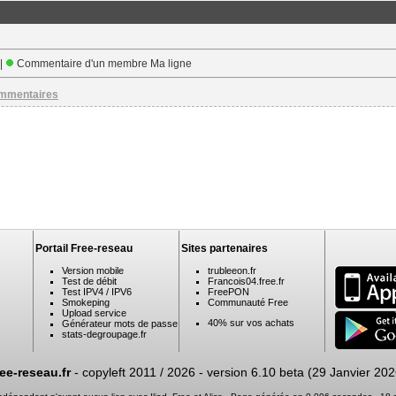
 |
Commentaire d'un membre Ma ligne
ommentaires
Portail Free-reseau
Sites partenaires
Version mobile
trubleeon.fr
Test de débit
Francois04.free.fr
Test IPV4 / IPV6
FreePON
Smokeping
Communauté Free
Upload service
40% sur vos achats
Générateur mots de passe
stats-degroupage.fr
ree-reseau.fr
- copyleft 2011 / 2026 -
version 6.10 beta (29 Janvier 202