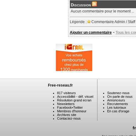
Discussion
Aucun commentaire pour le moment ...
Légende :
Commentaire Admin / Staff
-
Ajouter un commentaire
Tous les c
Free-reseau.fr
817 visiteurs
Soutenez-nous
Accessibilité - déf. visuel
On parle de nous
Résolution grand ecran
Annonceurs
Newsletters
Recrutements
Facebook
•
Twitter
Les tutoriaux
Membres d'honneur
En cas d'orage
Archives site
Contactez-nous
f