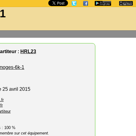
-1
rtiteur :
HRL23
imoges-6k-1
 25 avril 2015
.fr
fr
rtiteur
rs : 100 %
membre sur cet équipement.