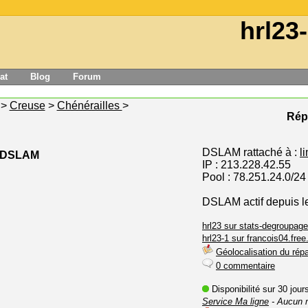
hrl23
at
Blog
Forum
>
Creuse
>
Chénérailles
>
Répa
DSLAM rattaché à :
l
e DSLAM
IP : 213.228.42.55
Pool : 78.251.24.0/24
DSLAM actif depuis le
hrl23 sur stats-degroupage
hrl23-1 sur francois04.free.
Géolocalisation du répa
0 commentaire
Disponibilité sur 30 jou
Service Ma ligne
- Aucun 