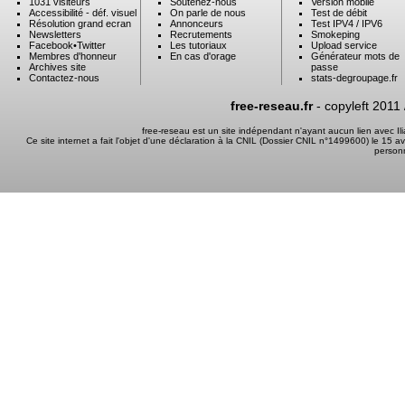
1031 visiteurs
Soutenez-nous
Version mobile
Accessibilité - déf. visuel
On parle de nous
Test de débit
Résolution grand ecran
Annonceurs
Test IPV4 / IPV6
Newsletters
Recrutements
Smokeping
Facebook
•
Twitter
Les tutoriaux
Upload service
Membres d'honneur
En cas d'orage
Générateur mots de
Archives site
passe
Contactez-nous
stats-degroupage.fr
free-reseau.fr
- copyleft 2011
free-reseau est un site indépendant n'ayant aucun lien avec I
Ce site internet a fait l'objet d'une déclaration à la CNIL (Dossier CNIL n°1499600) le 15 a
person