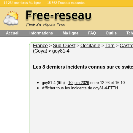
14 234 membres Ma ligne
15 562 Freebox mesurées
Accueil
Informations
Ma ligne
FAQ
Outils
Tch
France
>
Sud-Ouest
>
Occitanie
>
Tarn
>
Castr
(Goya)
> goy81-4
Les 8 derniers incidents connus sur ce swit
goy81-4 (ftth) -
10 juin 2026
entre 12:26 et 16:10
Afficher tous les incidents de goy81-4-FTTH