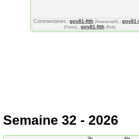
Commentaires :
goy81-ftth
,
goy81-f
(Ananassplit)
,
goy81-ftth
(Pierre)
(Bob)
Semaine 32 - 2026
2h
6h