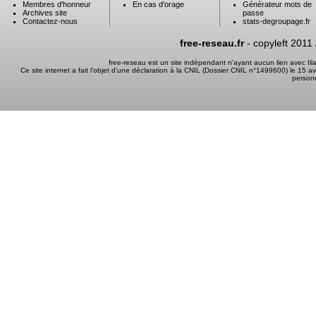
Membres d'honneur
En cas d'orage
Générateur mots de
Archives site
passe
Contactez-nous
stats-degroupage.fr
free-reseau.fr
- copyleft 2011
free-reseau est un site indépendant n'ayant aucun lien avec I
Ce site internet a fait l'objet d'une déclaration à la CNIL (Dossier CNIL n°1499600) le 15 a
person