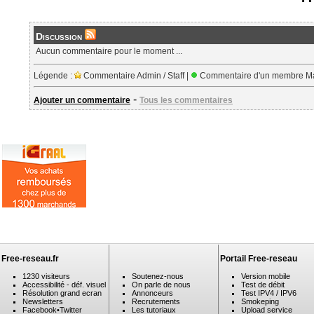
Discussion
Aucun commentaire pour le moment ...
Légende :
Commentaire Admin / Staff |
Commentaire d'un membre Ma
-
Ajouter un commentaire
Tous les commentaires
Free-reseau.fr
Portail Free-reseau
1230 visiteurs
Soutenez-nous
Version mobile
Accessibilité - déf. visuel
On parle de nous
Test de débit
Résolution grand ecran
Annonceurs
Test IPV4 / IPV6
Newsletters
Recrutements
Smokeping
Facebook
•
Twitter
Les tutoriaux
Upload service