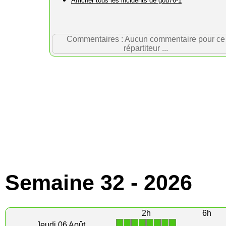
Afficher tous les incidents de gou76-1
Commentaires : Aucun commentaire pour ce
répartiteur ...
Semaine 32 - 2026
2h
6h
1
1
1
1
1
1
1
1
Jeudi 06 Août