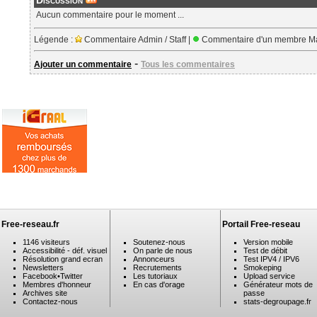
Discussion
Aucun commentaire pour le moment ...
Légende :
Commentaire Admin / Staff |
Commentaire d'un membre Ma
-
Ajouter un commentaire
Tous les commentaires
Free-reseau.fr
Portail Free-reseau
1146 visiteurs
Soutenez-nous
Version mobile
Accessibilité - déf. visuel
On parle de nous
Test de débit
Résolution grand ecran
Annonceurs
Test IPV4 / IPV6
Newsletters
Recrutements
Smokeping
Facebook
•
Twitter
Les tutoriaux
Upload service
Membres d'honneur
En cas d'orage
Générateur mots de
Archives site
passe
Contactez-nous
stats-degroupage.fr