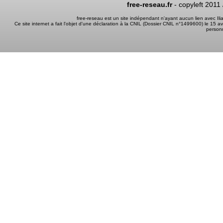
free-reseau.fr
- copyleft 2011
free-reseau est un site indépendant n'ayant aucun lien avec I
Ce site internet a fait l'objet d'une déclaration à la CNIL (Dossier CNIL n°1499600) le 15 a
person