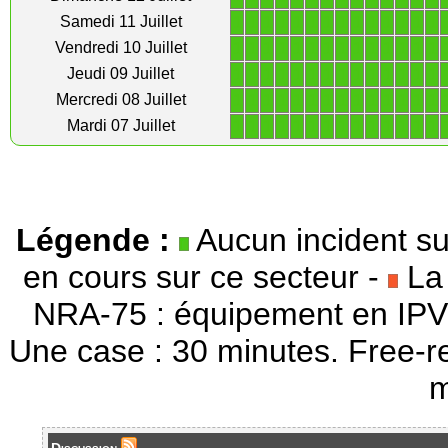
1
1
1
1
1
1
1
1
1
1
1
1
1
1
Samedi 11 Juillet
1
1
1
1
1
1
1
1
1
1
1
1
1
1
Vendredi 10 Juillet
1
1
1
1
1
1
1
1
1
1
1
1
1
1
Jeudi 09 Juillet
1
1
1
1
1
1
1
1
1
1
1
1
1
1
Mercredi 08 Juillet
1
1
1
1
1
1
1
1
1
1
1
1
1
1
Mardi 07 Juillet
Légende :
Aucun incident su
en cours sur ce secteur -
La 
NRA-75 : équipement en IPV
Une case : 30 minutes. Free-r
m