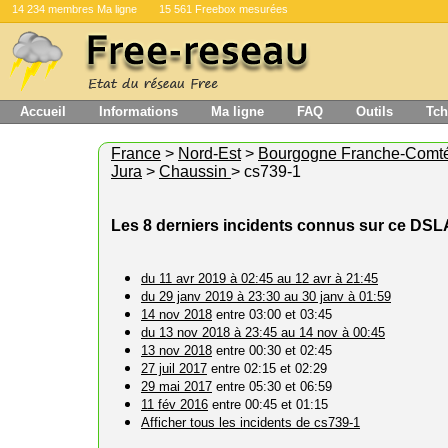
14 234 membres Ma ligne
15 561 Freebox mesurées
Accueil
Informations
Ma ligne
FAQ
Outils
Tch
France
>
Nord-Est
>
Bourgogne Franche-Comt
Jura
>
Chaussin
> cs739-1
Les 8 derniers incidents connus sur ce DS
du 11 avr 2019 à 02:45 au 12 avr à 21:45
du 29 janv 2019 à 23:30 au 30 janv à 01:59
14 nov 2018
entre 03:00 et 03:45
du 13 nov 2018 à 23:45 au 14 nov à 00:45
13 nov 2018
entre 00:30 et 02:45
27 juil 2017
entre 02:15 et 02:29
29 mai 2017
entre 05:30 et 06:59
11 fév 2016
entre 00:45 et 01:15
Afficher tous les incidents de cs739-1