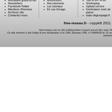
Résolution grand ecran
Annonceurs
Test IPV4 / IPV6
Newsletters
Recrutements
Smokeping
Facebook
•
Twitter
Les tutoriaux
Upload service
Membres d'honneur
En cas d'orage
Générateur mots de
Archives site
passe
Contactez-nous
stats-degroupage.fr
free-reseau.fr
- copyleft 2011
free-reseau est un site indépendant n'ayant aucun lien avec I
Ce site internet a fait l'objet d'une déclaration à la CNIL (Dossier CNIL n°1499600) le 15 a
person