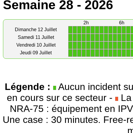
Semaine 28 - 2026
2h
6h
1
1
1
1
1
1
1
1
1
1
1
1
1
1
Dimanche 12 Juillet
1
1
1
1
1
1
1
1
1
1
1
1
1
1
Samedi 11 Juillet
1
1
1
1
1
1
1
1
1
1
1
1
1
1
Vendredi 10 Juillet
1
1
1
1
1
1
1
1
1
1
1
1
1
1
Jeudi 09 Juillet
Légende :
Aucun incident su
en cours sur ce secteur -
La 
NRA-75 : équipement en IPV
Une case : 30 minutes. Free-r
m