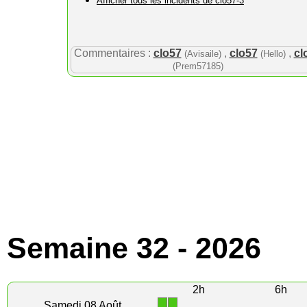
Afficher tous les incidents de clo57-3
Commentaires :
clo57
,
clo57
,
cl
(Avisaile)
(Hello)
(Prem57185)
Semaine 32 - 2026
2h
6h
1
1
Samedi 08 Août