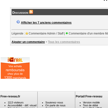
Discussion
Afficher les 7 anciens commentaires
Légende :
Commentaire Admin / Staff |
Commentaire d'un membre Ma
-
Ajouter un commentaire
Tous les commentaires
Free-reseau.fr
Portail Free-reseau
1113 visiteurs
Soutenez-nous
Version mobile
Accessibilité - déf. visuel
On parle de nous
Test de débit