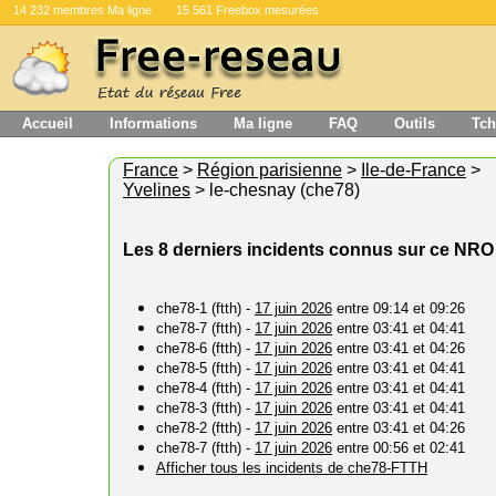
14 232 membres Ma ligne
15 561 Freebox mesurées
Accueil
Informations
Ma ligne
FAQ
Outils
Tch
France
>
Région parisienne
>
Ile-de-France
>
Yvelines
> le-chesnay (che78)
Les 8 derniers incidents connus sur ce NRO
che78-1 (ftth) -
17 juin 2026
entre 09:14 et 09:26
che78-7 (ftth) -
17 juin 2026
entre 03:41 et 04:41
che78-6 (ftth) -
17 juin 2026
entre 03:41 et 04:26
che78-5 (ftth) -
17 juin 2026
entre 03:41 et 04:41
che78-4 (ftth) -
17 juin 2026
entre 03:41 et 04:41
che78-3 (ftth) -
17 juin 2026
entre 03:41 et 04:41
che78-2 (ftth) -
17 juin 2026
entre 03:41 et 04:26
che78-7 (ftth) -
17 juin 2026
entre 00:56 et 02:41
Afficher tous les incidents de che78-FTTH