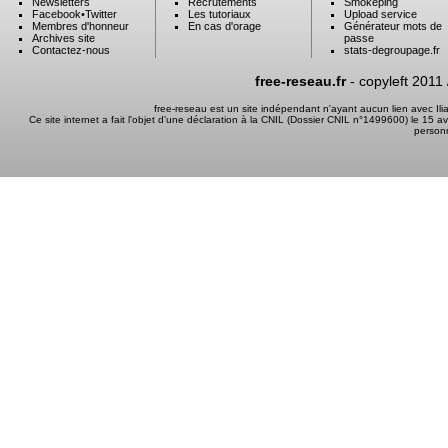
Newsletters
Recrutements
Smokeping
Facebook
•
Twitter
Les tutoriaux
Upload service
Membres d'honneur
En cas d'orage
Générateur mots de
Archives site
passe
Contactez-nous
stats-degroupage.fr
free-reseau.fr
- copyleft 2011
free-reseau est un site indépendant n'ayant aucun lien avec I
Ce site internet a fait l'objet d'une déclaration à la CNIL (Dossier CNIL n°1499600) le 15 a
person