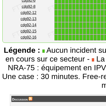
1
1
1
1
1
1
1
1
1
1
1
1
1
1
cdg92-6
1
1
1
1
1
1
1
1
1
1
1
1
1
1
cdg92-8
1
1
1
1
1
1
1
1
1
1
1
1
1
1
cdg92-12
1
1
1
1
1
1
1
1
1
1
1
1
1
1
cdg92-13
1
1
1
1
1
1
1
1
1
1
1
1
1
1
cdg92-14
1
1
1
1
1
1
1
1
1
1
1
1
1
1
cdg92-15
1
1
1
1
1
1
1
1
1
1
1
1
1
1
cdg92-16
Légende :
Aucun incident su
en cours sur ce secteur -
La 
NRA-75 : équipement en IPV
Une case : 30 minutes. Free-r
m
Discussion