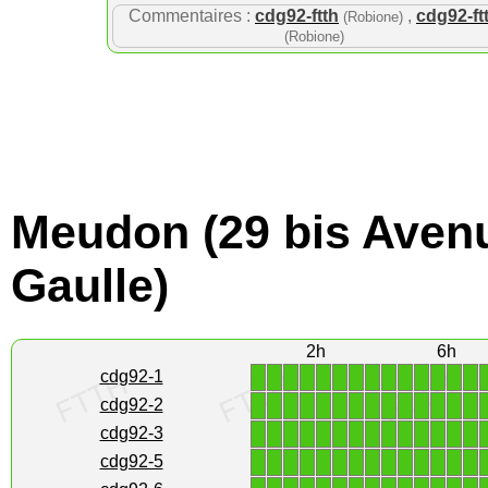
Commentaires :
cdg92-ftth
,
cdg92-ft
(Robione)
(Robione)
Meudon (29 bis Aven
Gaulle)
2h
6h
1
1
1
1
1
1
1
1
1
1
1
1
1
1
cdg92-1
1
1
1
1
1
1
1
1
1
1
1
1
1
1
cdg92-2
1
1
1
1
1
1
1
1
1
1
1
1
1
1
cdg92-3
1
1
1
1
1
1
1
1
1
1
1
1
1
1
cdg92-5