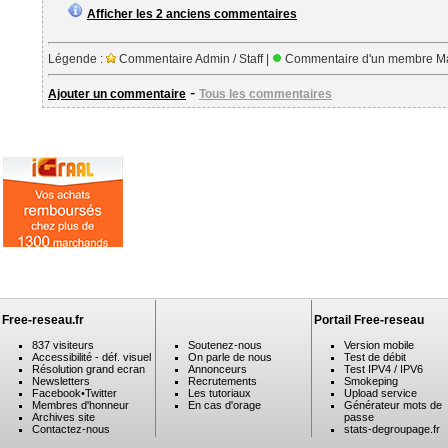
Afficher les 2 anciens commentaires
Légende :
Commentaire Admin / Staff |
Commentaire d'un membre Ma
-
Ajouter un commentaire
Tous les commentaires
Free-reseau.fr
Portail Free-reseau
837 visiteurs
Soutenez-nous
Version mobile
Accessibilité - déf. visuel
On parle de nous
Test de débit
Résolution grand ecran
Annonceurs
Test IPV4 / IPV6
Newsletters
Recrutements
Smokeping
Facebook
•
Twitter
Les tutoriaux
Upload service
Membres d'honneur
En cas d'orage
Générateur mots de
Archives site
passe
Contactez-nous
stats-degroupage.fr