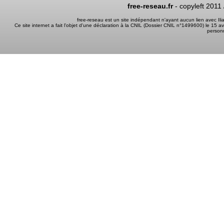
free-reseau.fr
- copyleft 2011
free-reseau est un site indépendant n'ayant aucun lien avec I
Ce site internet a fait l'objet d'une déclaration à la CNIL (Dossier CNIL n°1499600) le 15 a
person