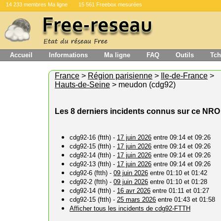
14 233 membres Ma ligne
15 561 Freebox mesurées
Accueil
Informations
Ma ligne
FAQ
Outils
Tch
France
>
Région parisienne
>
Ile-de-France
>
Hauts-de-Seine
> meudon (cdg92)
Les 8 derniers incidents connus sur ce NRO
cdg92-16 (ftth) -
17 juin 2026
entre 09:14 et 09:26
cdg92-15 (ftth) -
17 juin 2026
entre 09:14 et 09:26
cdg92-14 (ftth) -
17 juin 2026
entre 09:14 et 09:26
cdg92-13 (ftth) -
17 juin 2026
entre 09:14 et 09:26
cdg92-6 (ftth) -
09 juin 2026
entre 01:10 et 01:42
cdg92-2 (ftth) -
09 juin 2026
entre 01:10 et 01:28
cdg92-14 (ftth) -
16 avr 2026
entre 01:11 et 01:27
cdg92-15 (ftth) -
25 mars 2026
entre 01:43 et 01:58
Afficher tous les incidents de cdg92-FTTH