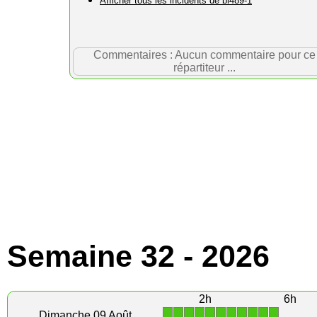
Afficher tous les incidents de bl489-1
Commentaires : Aucun commentaire pour ce
répartiteur ...
Semaine 32 - 2026
2h
6h
1
1
1
1
1
1
1
1
1
1
1
Dimanche 09 Août