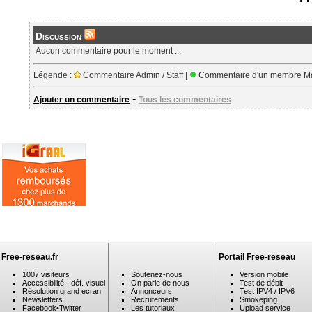
Discussion
Aucun commentaire pour le moment ...
Légende :
Commentaire Admin / Staff |
Commentaire d'un membre Ma
-
Ajouter un commentaire
Tous les commentaires
Free-reseau.fr
Portail Free-reseau
1007 visiteurs
Soutenez-nous
Version mobile
Accessibilité - déf. visuel
On parle de nous
Test de débit
Résolution grand ecran
Annonceurs
Test IPV4 / IPV6
Newsletters
Recrutements
Smokeping
Facebook
•
Twitter
Les tutoriaux
Upload service