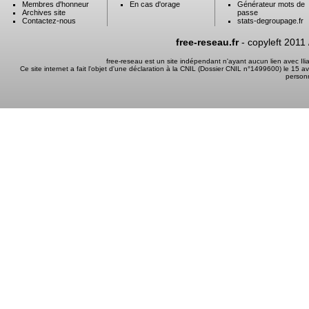
Membres d'honneur
En cas d'orage
Générateur mots de
Archives site
passe
Contactez-nous
stats-degroupage.fr
free-reseau.fr
- copyleft 2011
free-reseau est un site indépendant n'ayant aucun lien avec I
Ce site internet a fait l'objet d'une déclaration à la CNIL (Dossier CNIL n°1499600) le 15 a
person