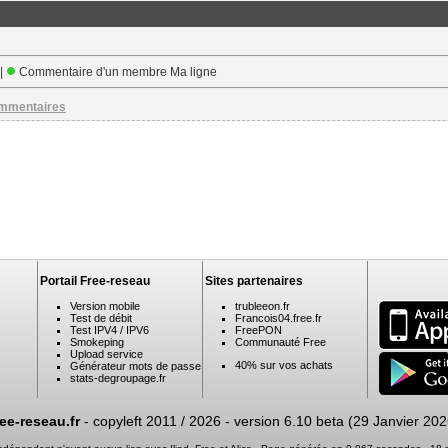
 |
Commentaire d'un membre Ma ligne
ommentaires
Portail Free-reseau
Sites partenaires
Version mobile
trubleeon.fr
Test de débit
Francois04.free.fr
Test IPV4 / IPV6
FreePON
Smokeping
Communauté Free
Upload service
40% sur vos achats
Générateur mots de passe
stats-degroupage.fr
ree-reseau.fr
- copyleft 2011 / 2026 -
version 6.10 beta (29 Janvier 202