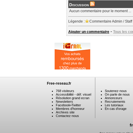
Discussion
Aucun commentaire pour le moment ...
Légende :
Commentaire Admin / Staff
-
Ajouter un commentaire
Tous les c
Free-reseau.fr
768 visiteurs
Soutenez-nous
Accessibilité - déf. visuel
On parle de nous
Résolution grand ecran
Annonceurs
Newsletters
Recrutements
Facebook
•
Twitter
Les tutoriaux
Membres d'honneur
En cas d'orage
Archives site
Contactez-nous
f