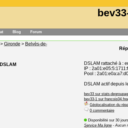
bev33
at
Blog
Forum
>
Gironde
>
Belvès-de-
Répa
DSLAM rattaché à : en
e DSLAM
IP : 2a01:e05:5:1711:
Pool : 2a01:e0a:a7:d0
DSLAM actif depuis l
bev33 sur stats-degroupag
bev33-1 sur francois04.free
Géolocalisation du répa
0 commentaire
Disponibilité sur 30 jou
Service Ma ligne
- Aucun 