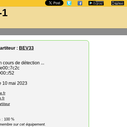
-1
rtiteur :
BEV33
 cours de détection ...
fe00::7c2c
00::/52
e 10 mai 2023
e.fr
.fr
rtiteur
rs : 100 %
membre sur cet équipement.