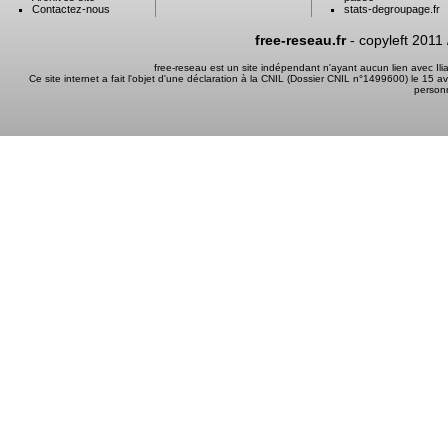
Contactez-nous
stats-degroupage.fr
free-reseau.fr
- copyleft 2011
free-reseau est un site indépendant n'ayant aucun lien avec I
Ce site internet a fait l'objet d'une déclaration à la CNIL (Dossier CNIL n°1499600) le 15 a
person