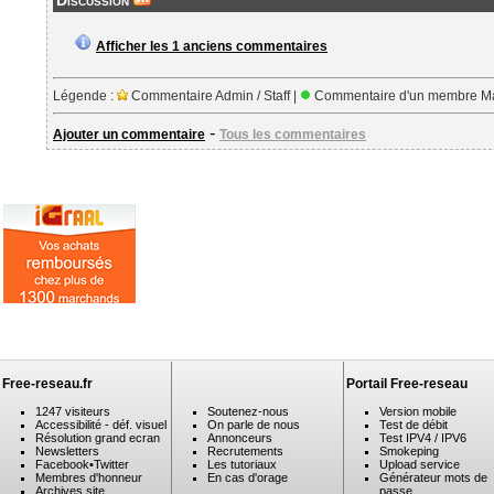
Discussion
Afficher les 1 anciens commentaires
Légende :
Commentaire Admin / Staff |
Commentaire d'un membre Ma
-
Ajouter un commentaire
Tous les commentaires
Free-reseau.fr
Portail Free-reseau
1247 visiteurs
Soutenez-nous
Version mobile
Accessibilité - déf. visuel
On parle de nous
Test de débit
Résolution grand ecran
Annonceurs
Test IPV4 / IPV6
Newsletters
Recrutements
Smokeping
Facebook
•
Twitter
Les tutoriaux
Upload service
Membres d'honneur
En cas d'orage
Générateur mots de
Archives site
passe