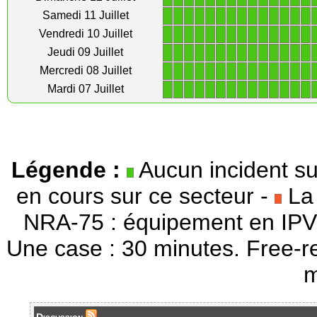
1
1
1
1
1
1
1
1
1
1
1
1
1
1
Samedi 11 Juillet
1
1
1
1
1
1
1
1
1
1
1
1
1
1
Vendredi 10 Juillet
1
1
1
1
1
1
1
1
1
1
1
1
1
1
Jeudi 09 Juillet
1
1
1
1
1
1
1
1
1
1
1
1
1
1
Mercredi 08 Juillet
1
1
1
1
1
1
1
1
1
1
1
1
1
1
Mardi 07 Juillet
Légende :
Aucun incident su
en cours sur ce secteur -
La 
NRA-75 : équipement en IPV
Une case : 30 minutes. Free-r
m