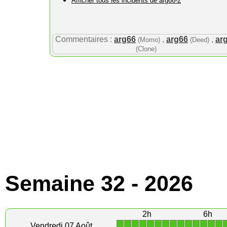
Afficher tous les incidents de arg66-2
Commentaires :
arg66
,
arg66
,
ar
(Momo)
(Deed)
(Clone)
Semaine 32 - 2026
2h
6h
1
1
1
1
1
1
1
1
1
1
1
1
1
1
Vendredi 07 Août