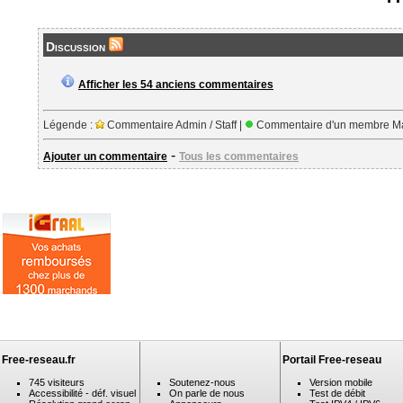
Discussion
Afficher les 54 anciens commentaires
Légende :
Commentaire Admin / Staff |
Commentaire d'un membre Ma
-
Ajouter un commentaire
Tous les commentaires
Free-reseau.fr
Portail Free-reseau
745 visiteurs
Soutenez-nous
Version mobile
Accessibilité - déf. visuel
On parle de nous
Test de débit