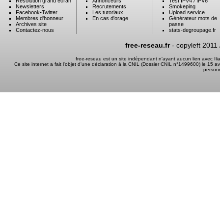
Résolution grand ecran
Annonceurs
Test IPV4 / IPV6
Newsletters
Recrutements
Smokeping
Facebook
•
Twitter
Les tutoriaux
Upload service
Membres d'honneur
En cas d'orage
Générateur mots de
Archives site
passe
Contactez-nous
stats-degroupage.fr
free-reseau.fr
- copyleft 2011
free-reseau est un site indépendant n'ayant aucun lien avec I
Ce site internet a fait l'objet d'une déclaration à la CNIL (Dossier CNIL n°1499600) le 15 a
person