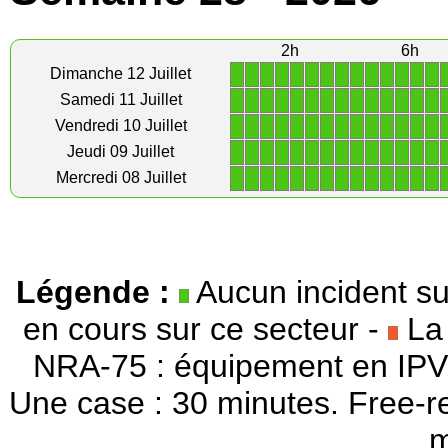
2h
6h
1
1
1
1
1
1
1
1
1
1
1
1
1
1
Dimanche 12 Juillet
1
1
1
1
1
1
1
1
1
1
1
1
1
1
Samedi 11 Juillet
1
1
1
1
1
1
1
1
1
1
1
1
1
1
Vendredi 10 Juillet
1
1
1
1
1
1
1
1
1
1
1
1
1
1
Jeudi 09 Juillet
1
1
1
1
1
1
1
1
1
1
1
1
1
1
Mercredi 08 Juillet
Légende :
Aucun incident su
en cours sur ce secteur -
La 
NRA-75 : équipement en IPV
Une case : 30 minutes. Free-r
m