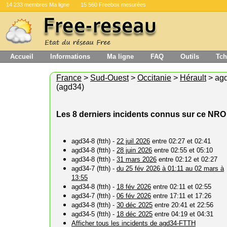
14 233 membres Ma ligne
15 560 Freebox mesurées
Accueil
Informations
Ma ligne
FAQ
Outils
Tch
France
>
Sud-Ouest
>
Occitanie
>
Hérault
> ag
(agd34)
Les 8 derniers incidents connus sur ce NRO
agd34-8 (ftth) -
22 juil 2026
entre 02:27 et 02:41
agd34-8 (ftth) -
28 juin 2026
entre 02:55 et 05:10
agd34-8 (ftth) -
31 mars 2026
entre 02:12 et 02:27
agd34-7 (ftth) -
du 25 fév 2026 à 01:11 au 02 mars à
13:55
agd34-8 (ftth) -
18 fév 2026
entre 02:11 et 02:55
agd34-7 (ftth) -
06 fév 2026
entre 17:11 et 17:26
agd34-8 (ftth) -
30 déc 2025
entre 20:41 et 22:56
agd34-5 (ftth) -
18 déc 2025
entre 04:19 et 04:31
Afficher tous les incidents de agd34-FTTH