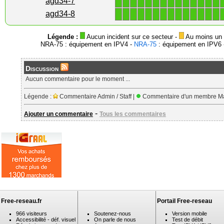
1
1
1
1
1
1
1
1
1
1
1
1
1
1
agd34-7
1
1
1
1
1
1
1
1
1
1
1
1
1
1
agd34-8
Légende :
Aucun incident sur ce secteur -
Au moins un i
NRA-75 : équipement en IPV4 -
NRA-75
: équipement en IPV6 -
Discussion
Aucun commentaire pour le moment ...
Légende :
Commentaire Admin / Staff |
Commentaire d'un membre Ma
-
Ajouter un commentaire
Tous les commentaires
Free-reseau.fr
Portail Free-reseau
966 visiteurs
Soutenez-nous
Version mobile
Accessibilité - déf. visuel
On parle de nous
Test de débit