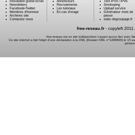
Résolution grand ecran
Annonceurs
Test IPV4 / IPV6
Newsletters
Recrutements
Smokeping
Facebook
•
Twitter
Les tutoriaux
Upload service
Membres d'honneur
En cas d'orage
Générateur mots de
Archives site
passe
Contactez-nous
stats-degroupage.fr
free-reseau.fr
- copyleft 2011
free-reseau est un site indépendant n'ayant aucun lien avec I
Ce site internet a fait l'objet d'une déclaration à la CNIL (Dossier CNIL n°1499600) le 15 a
person