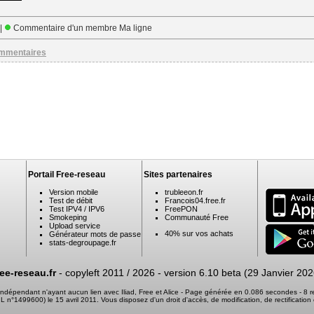
 |
Commentaire d'un membre Ma ligne
ommentaires
Portail Free-reseau
Sites partenaires
Version mobile
trubleeon.fr
Test de débit
Francois04.free.fr
Test IPV4 / IPV6
FreePON
Smokeping
Communauté Free
Upload service
40% sur vos achats
Générateur mots de passe
stats-degroupage.fr
ree-reseau.fr
- copyleft 2011 / 2026 -
version 6.10 beta (29 Janvier 202
e indépendant n'ayant aucun lien avec Iliad, Free et Alice - Page générée en 0.086 secondes - 8
 CNIL n°1499600) le 15 avril 2011. Vous disposez d'un droit d'accès, de modification, de rectifica