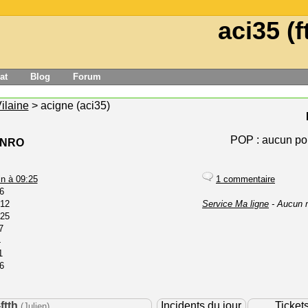
aci35 (f
at
Blog
Forum
Vilaine
> acigne (aci35)
POP : aucun pou
e NRO
in à 09:25
1 commentaire
6
:12
Service Ma ligne
- Aucun 
:25
7
4
1
6
ftth
Incidents du jour
Ticket
(Julien)