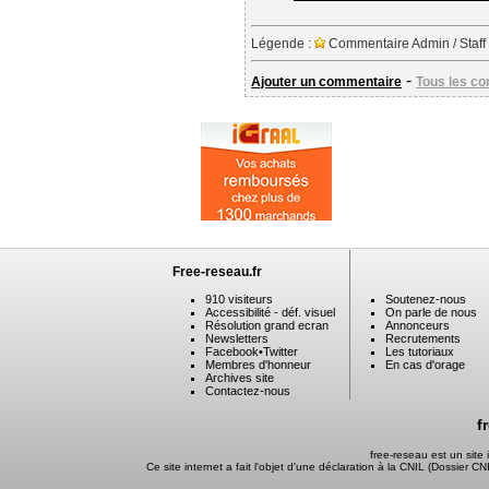
Légende :
Commentaire Admin / Staff
-
Ajouter un commentaire
Tous les c
Free-reseau.fr
910 visiteurs
Soutenez-nous
Accessibilité - déf. visuel
On parle de nous
Résolution grand ecran
Annonceurs
Newsletters
Recrutements
Facebook
•
Twitter
Les tutoriaux
Membres d'honneur
En cas d'orage
Archives site
Contactez-nous
f
free-reseau est un sit
Ce site internet a fait l'objet d'une déclaration à la CNIL (Dossier