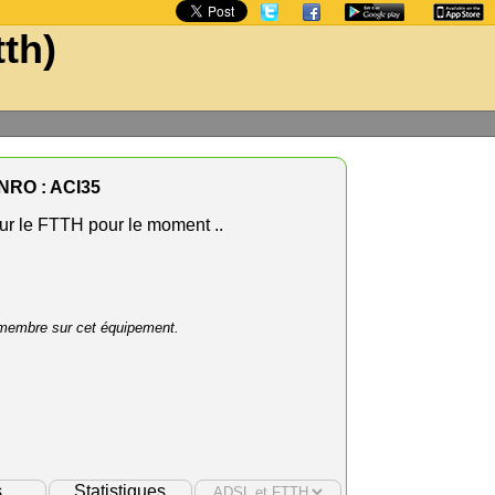
tth)
NRO : ACI35
r le FTTH pour le moment ..
membre sur cet équipement.
s
Statistiques