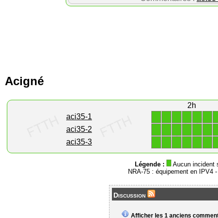
Acigné
2h
1
1
1
1
1
1
aci35-1
1
1
1
1
1
1
aci35-2
1
1
1
1
1
1
aci35-3
Légende :
Aucun incident 
NRA-75 : équipement en IPV4 
Discussion
Afficher les 1 anciens commen