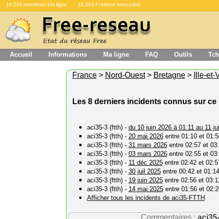
14 234 membres Ma ligne
15 564 Freebox mesurées
Accueil
Informations
Ma ligne
FAQ
Outils
Tch
France
>
Nord-Ouest
>
Bretagne
>
Ille-et-
Les 8 derniers incidents connus sur c
aci35-3 (ftth) -
du 10 juin 2026 à 01:11 au 11 ju
aci35-3 (ftth) -
20 mai 2026
entre 01:10 et 01:5
aci35-3 (ftth) -
31 mars 2026
entre 02:57 et 03
aci35-3 (ftth) -
03 mars 2026
entre 02:55 et 03
aci35-3 (ftth) -
11 déc 2025
entre 02:42 et 02:5
aci35-3 (ftth) -
30 juil 2025
entre 00:42 et 01:1
aci35-3 (ftth) -
19 juin 2025
entre 02:56 et 03:1
aci35-3 (ftth) -
14 mai 2025
entre 01:56 et 02:2
Afficher tous les incidents de aci35-FTTH
Commentaires :
aci35-