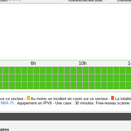
6h
10h
1
1
1
1
1
1
1
1
1
1
1
1
1
1
1
1
1
1
1
1
1
1
1
1
1
1
1
1
1
1
1
1
1
1
1
1
1
1
1
1
1
1
1
1
1
1
1
1
1
1
1
1
1
1
1
1
1
1
1
1
1
1
1
1
1
1
1
sur ce secteur -
Au moins un incident en cours sur ce secteur -
La totalit
-
NRA-75
: équipement en IPV6 - Une case : 30 minutes. Free-reseau scanne l
taires