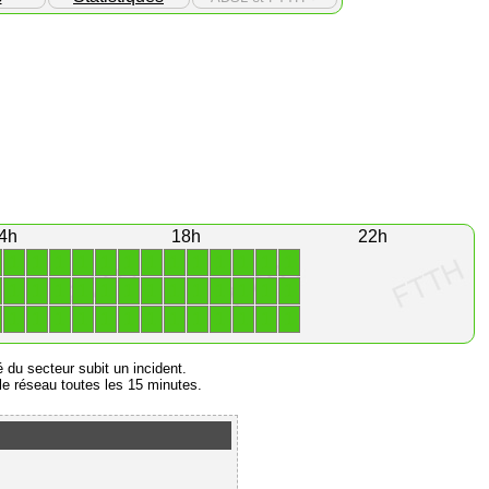
4h
18h
22h
1
1
1
1
1
1
1
1
1
1
1
1
1
1
1
1
1
1
1
1
1
1
1
1
1
1
1
1
1
1
1
1
1
1
1
1
1
1
1
é du secteur subit un incident.
e réseau toutes les 15 minutes.