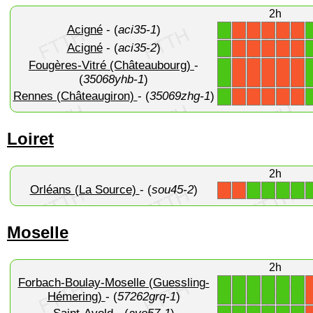
2h
Acigné
- (
aci35-1
)
1
X
X
X
X
X
Acigné
- (
aci35-2
)
1
X
X
X
X
X
Fougères-Vitré (Châteaubourg)
-
1
X
X
X
X
X
(
35068yhb-1
)
Rennes (Châteaugiron)
- (
35069zhg-1
)
1
X
X
X
X
X
Loiret
2h
Orléans (La Source)
- (
sou45-2
)
1
1
1
1
X
X
Moselle
2h
Forbach-Boulay-Moselle (Guessling-
1
1
1
1
1
1
Hémering)
- (
57262grq-1
)