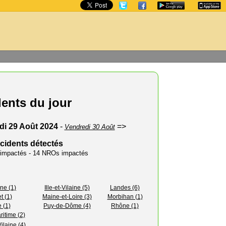
dents du jour
di 29 Août 2024
-
=>
Vendredi 30 Août
ncidents détectés
s impactés - 14 NROs impactés
ne (1)
Ille-et-Vilaine (5)
Landes (6)
t (1)
Maine-et-Loire (3)
Morbihan (1)
 (1)
Puy-de-Dôme (4)
Rhône (1)
itime (2)
Vilaine (4)