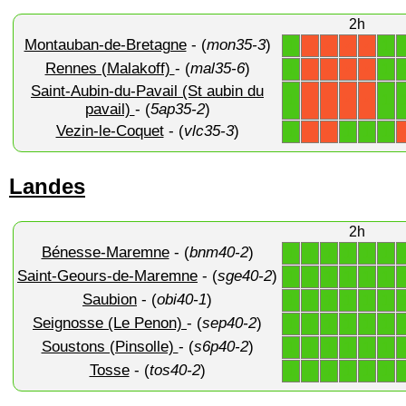
2h
Montauban-de-Bretagne
- (
mon35-3
)
1
1
X
X
X
X
Rennes (Malakoff)
- (
mal35-6
)
1
1
X
X
X
X
Saint-Aubin-du-Pavail (St aubin du
1
1
X
X
X
X
pavail)
- (
5ap35-2
)
Vezin-le-Coquet
- (
vlc35-3
)
1
1
1
1
X
X
Landes
2h
Bénesse-Maremne
- (
bnm40-2
)
1
1
1
1
1
1
Saint-Geours-de-Maremne
- (
sge40-2
)
1
1
1
1
1
1
Saubion
- (
obi40-1
)
1
1
1
1
1
1
Seignosse (Le Penon)
- (
sep40-2
)
1
1
1
1
1
1
Soustons (Pinsolle)
- (
s6p40-2
)
1
1
1
1
1
1
Tosse
- (
tos40-2
)
1
1
1
1
1
1