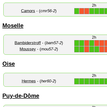
2h
Camors
- (
cmr56-2
)
1
1
1
1
X
X
Moselle
2h
Bambiderstroff
- (
bam57-2
)
1
1
1
X
X
X
Moussey
- (
mou57-2
)
1
1
1
1
X
X
Oise
2h
Hermes
- (
her60-2
)
1
1
1
1
1
1
Puy-de-Dôme