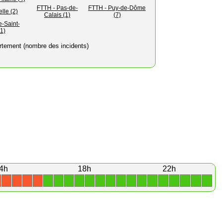
FTTH - Pas-de-
FTTH - Puy-de-Dôme
lle (2)
Calais (1)
(7)
-Saint-
1)
rtement (nombre des incidents)
4h
18h
22h
1
1
1
1
1
1
1
1
1
1
1
1
1
1
1
1
X
X
X
X