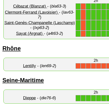
2h
Cébazat (Blanzat)
- (
bla63-3
)
1
1
1
1
1
X
Clermont-Ferrand (Lavoisier)
- (
lav63-
1
1
1
1
1
X
7
)
Saint-Genès-Champanelle (Laschamp)
1
1
1
1
1
X
- (
lxp63-2
)
Sayat (Argnat)
- (
a4t63-2
)
1
1
1
1
1
X
Rhône
2h
Lentilly
- (
len69-2
)
X
X
X
X
X
X
Seine-Maritime
2h
Dieppe
- (
die76-6
)
1
1
1
1
1
1