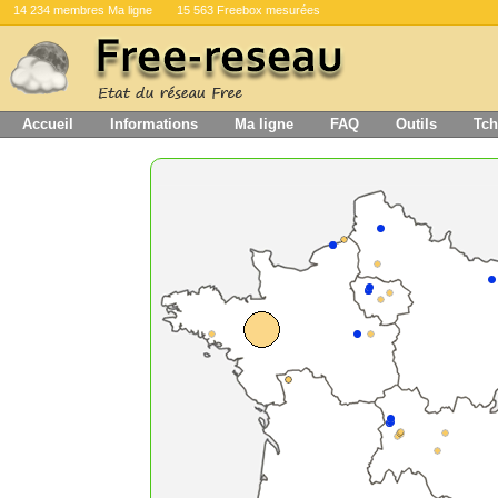
14 234 membres Ma ligne
15 563 Freebox mesurées
Accueil
Informations
Ma ligne
FAQ
Outils
Tch