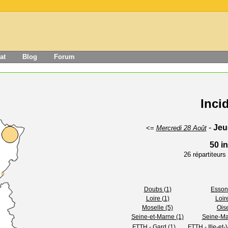
at
Blog
Forum
Inci
-
Jeu
<=
Mercredi 28 Août
50 i
26 répartiteur
Doubs (1)
Esson
Loire (1)
Loire
Moselle (5)
Oise
Seine-et-Marne (1)
Seine-Mar
FTTH - Gard (1)
FTTH - Ille-et-