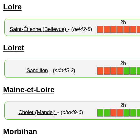
Loire
2h
Saint-Étienne (Bellevue)
- (
bel42-8
)
X
X
X
X
X
X
Loiret
2h
Sandillon
- (
sdn45-2
)
1
1
X
X
X
X
Maine-et-Loire
2h
Cholet (Mandel)
- (
cho49-6
)
1
1
1
1
X
X
Morbihan