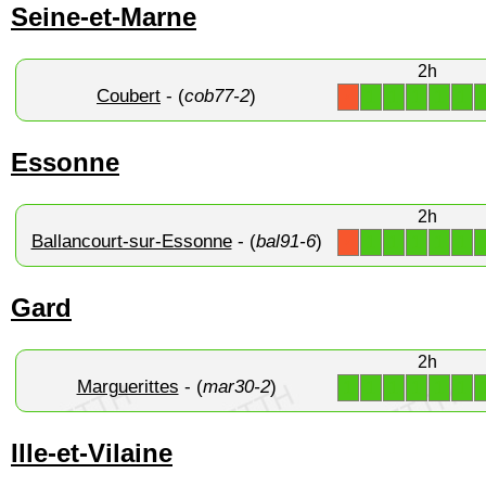
Seine-et-Marne
2h
Coubert
- (
cob77-2
)
1
1
1
1
1
X
Essonne
2h
Ballancourt-sur-Essonne
- (
bal91-6
)
1
1
1
1
1
X
Gard
2h
Marguerittes
- (
mar30-2
)
1
1
1
1
1
1
Ille-et-Vilaine