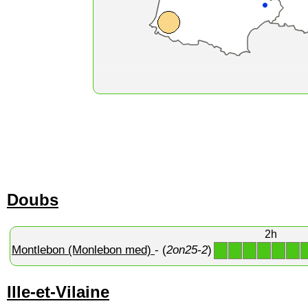
Doubs
2h
Montlebon (Monlebon med)
- (
2on25-2
)
1
1
1
1
1
1
Ille-et-Vilaine