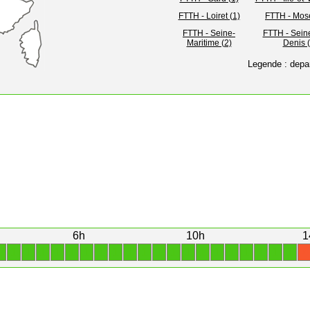
FTTH - Loiret (1)
FTTH - Mose
FTTH - Seine-
FTTH - Seine
Maritime (2)
Denis (
Legende : depa
6h
10h
1
1
1
1
1
1
1
1
1
1
1
1
1
1
1
1
1
1
1
1
1
1
X