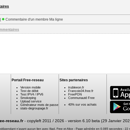
taires
 |
Commentaire d'un membre Ma ligne
ommentaires
Portail Free-reseau
Sites partenaires
Version mobile
trubleeon.fr
Test de débit
Francois04.free.fr
Test IPV4 / IPV6
FreePON
Smokeping
Communauté Free
Upload service
40% sur vos achats
Générateur mots de passe
stats-degroupage.fr
ree-reseau.fr
- copyleft 2011 / 2026 -
version 6.10 beta (29 Janvier 202
 indépendant n'ayant aucun lien avec Iliad, Free et Alice - Page générée en 0.085 secondes - 2