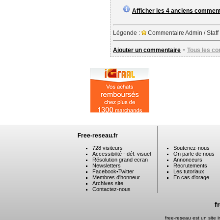
Afficher les 4 anciens commen
Légende :
Commentaire Admin / Staff
-
Ajouter un commentaire
Tous les c
Free-reseau.fr
728 visiteurs
Soutenez-nous
Accessibilité - déf. visuel
On parle de nous
Résolution grand ecran
Annonceurs
Newsletters
Recrutements
Facebook
•
Twitter
Les tutoriaux
Membres d'honneur
En cas d'orage
Archives site
Contactez-nous
f
free-reseau est un site