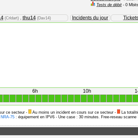
Tests de débit
- 0 Mbit
14
,
thu14
Incidents du jour
Ticket
(Crldart)
(Dav14)
6h
10h
1
1
1
1
1
1
1
1
1
1
1
1
1
1
1
1
1
1
1
1
1
1
1
sur ce secteur -
Au moins un incident en cours sur ce secteur -
La totalit
-
NRA-75
: équipement en IPV6 - Une case : 30 minutes. Free-reseau scanne l