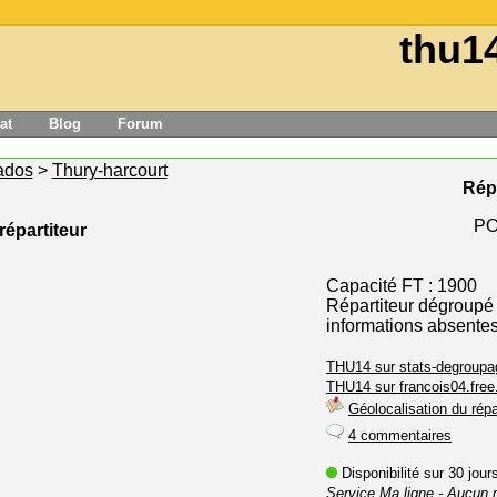
thu1
at
Blog
Forum
ados
>
Thury-harcourt
Rép
PO
répartiteur
Capacité FT : 1900
Répartiteur dégroupé
informations absente
THU14 sur stats-degroupag
THU14 sur francois04.free.
Géolocalisation du répa
4 commentaires
Disponibilité sur 30 jou
Service Ma ligne
- Aucun 