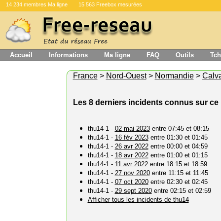
14 234 membres Ma ligne
15 563 Freebox mesurées
Accueil
Informations
Ma ligne
FAQ
Outils
Tch
France
>
Nord-Ouest
>
Normandie
>
Calv
Les 8 derniers incidents connus sur ce 
thu14-1 -
02 mai 2023
entre 07:45 et 08:15
thu14-1 -
16 fév 2023
entre 01:30 et 01:45
thu14-1 -
26 avr 2022
entre 00:00 et 04:59
thu14-1 -
18 avr 2022
entre 01:00 et 01:15
thu14-1 -
11 avr 2022
entre 18:15 et 18:59
thu14-1 -
27 nov 2020
entre 11:15 et 11:45
thu14-1 -
07 oct 2020
entre 02:30 et 02:45
thu14-1 -
29 sept 2020
entre 02:15 et 02:59
Afficher tous les incidents de thu14