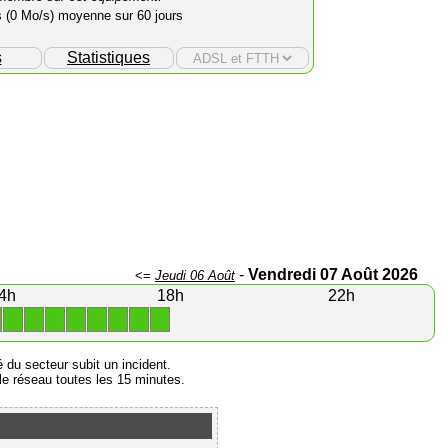
s (0 Mo/s) moyenne sur 60 jours
s
Statistiques
-
Vendredi 07 Août 2026
<=
Jeudi 06 Août
4h
18h
22h
1
1
1
1
1
1
1
1
é du secteur subit un incident.
e réseau toutes les 15 minutes.