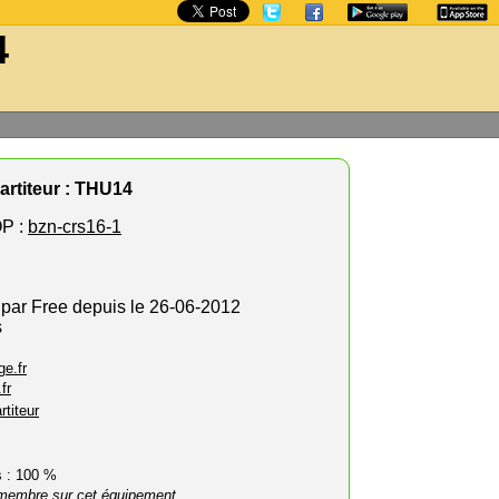
4
artiteur : THU14
P :
bzn-crs16-1
 par Free depuis le 26-06-2012
s
e.fr
fr
rtiteur
rs : 100 %
membre sur cet équipement.