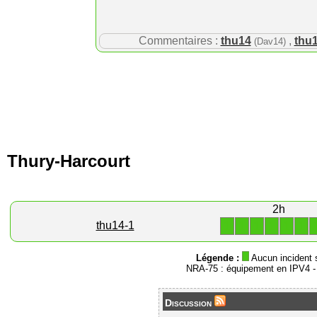
Commentaires :
thu14
,
thu
(Dav14)
Thury-Harcourt
2h
1
1
1
1
1
1
thu14-1
Légende :
Aucun incident 
NRA-75 : équipement en IPV4 
Discussion