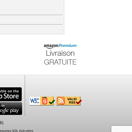
6)
2 requetes SQL éxécutées