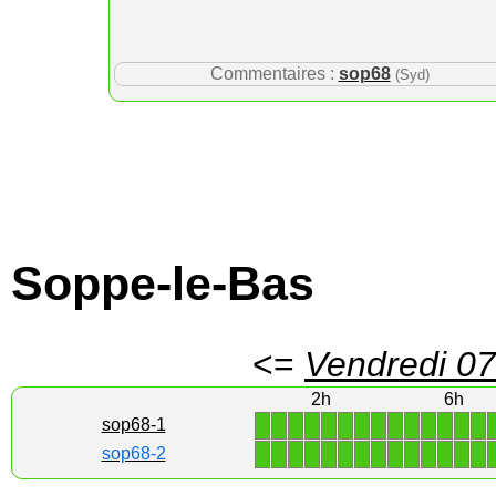
Commentaires :
sop68
(Syd)
Soppe-le-Bas
<=
Vendredi 07
2h
6h
1
1
1
1
1
1
1
1
1
1
1
1
1
1
sop68-1
1
1
1
1
1
1
1
1
1
1
1
1
1
1
sop68-2