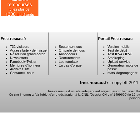
Free-reseau.fr
Portail Free-reseau
732 visiteurs
Soutenez-nous
Version mobile
Accessibilité - déf. visuel
On parle de nous
Test de débit
Résolution grand ecran
Annonceurs
Test IPV4 / IPV6
Newsletters
Recrutements
Smokeping
Facebook
•
Twitter
Les tutoriaux
Upload service
Membres d'honneur
En cas d'orage
Générateur mots de
Archives site
passe
Contactez-nous
stats-degroupage.fr
free-reseau.fr
- copyleft 2011
free-reseau est un site indépendant n'ayant aucun lien avec I
Ce site internet a fait l'objet d'une déclaration à la CNIL (Dossier CNIL n°1499600) le 15 a
person