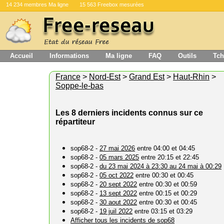
14 234 membres Ma ligne
15 563 Freebox mesurées
Accueil
Informations
Ma ligne
FAQ
Outils
Tch
France
>
Nord-Est
>
Grand Est
>
Haut-Rhin
>
Soppe-le-bas
Les 8 derniers incidents connus sur ce
répartiteur
sop68-2 -
27 mai 2026
entre 04:00 et 04:45
sop68-2 -
05 mars 2025
entre 20:15 et 22:45
sop68-2 -
du 23 mai 2024 à 23:30 au 24 mai à 00:29
sop68-2 -
05 oct 2022
entre 00:30 et 00:45
sop68-2 -
20 sept 2022
entre 00:30 et 00:59
sop68-2 -
13 sept 2022
entre 00:15 et 00:29
sop68-2 -
30 aout 2022
entre 00:30 et 00:45
sop68-2 -
19 juil 2022
entre 03:15 et 03:29
Afficher tous les incidents de sop68