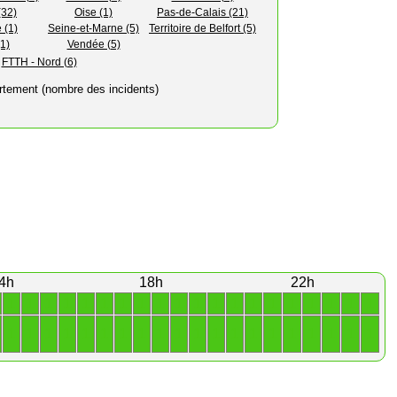
(32)
Oise (1)
Pas-de-Calais (21)
 (1)
Seine-et-Marne (5)
Territoire de Belfort (5)
(1)
Vendée (5)
FTTH - Nord (6)
rtement (nombre des incidents)
4h
18h
22h
1
1
1
1
1
1
1
1
1
1
1
1
1
1
1
1
1
1
1
1
1
1
1
1
1
1
1
1
1
1
1
1
1
1
1
1
1
1
1
1