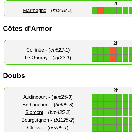
2h
Marmagne
- (
mar18-2
)
1
1
1
1
1
X
Côtes-d'Armor
2h
Collinée
- (
cn522-1
)
1
1
1
1
1
X
Le Gouray
- (
lgr22-1
)
1
1
1
1
1
X
Doubs
2h
Audincourt
- (
aud25-3
)
1
1
1
1
1
1
Bethoncourt
- (
bet25-3
)
1
1
1
1
1
1
Blamont
- (
bm425-2
)
1
1
1
1
1
1
Bourguignon
- (
b1125-2
)
1
1
1
1
1
1
Clerval
- (
ce725-1
)
1
1
1
1
1
1