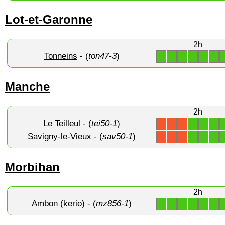
Lot-et-Garonne
2h
Tonneins
- (
ton47-3
)
1
1
1
1
1
1
Manche
2h
Le Teilleul
- (
tei50-1
)
1
1
1
X
X
X
Savigny-le-Vieux
- (
sav50-1
)
1
1
1
X
X
X
Morbihan
2h
Ambon (kerio)
- (
mz856-1
)
1
1
1
1
1
1