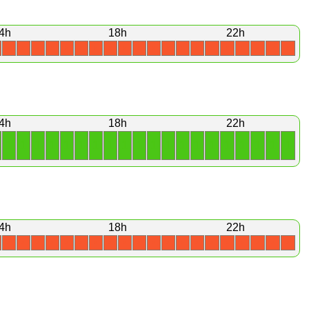
4h
18h
22h
X
X
X
X
X
X
X
X
X
X
X
X
X
X
X
X
X
X
X
X
4h
18h
22h
1
1
1
1
1
1
1
1
1
1
1
1
1
1
1
1
1
1
1
1
4h
18h
22h
X
X
X
X
X
X
X
X
X
X
X
X
X
X
X
X
X
X
X
X