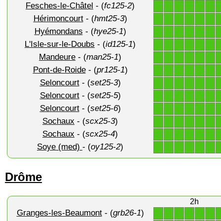
Fesches-le-Châtel
- (
fc125-2
)
1
1
1
1
1
1
Hérimoncourt
- (
hmt25-3
)
1
1
1
1
1
1
Hyémondans
- (
hye25-1
)
1
1
1
1
1
1
L'Isle-sur-le-Doubs
- (
id125-1
)
1
1
1
1
1
1
Mandeure
- (
man25-1
)
1
1
1
1
1
1
Pont-de-Roide
- (
pr125-1
)
1
1
1
1
1
1
Seloncourt
- (
set25-3
)
1
1
1
1
1
1
Seloncourt
- (
set25-5
)
1
1
1
1
1
1
Seloncourt
- (
set25-6
)
1
1
1
1
1
1
Sochaux
- (
scx25-3
)
1
1
1
1
1
1
Sochaux
- (
scx25-4
)
1
1
1
1
1
1
Soye (med)
- (
oy125-2
)
1
1
1
1
1
1
Drôme
2h
Granges-les-Beaumont
- (
grb26-1
)
1
1
1
1
1
1