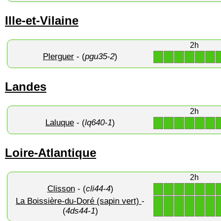
Ille-et-Vilaine
2h
Plerguer
- (
pgu35-2
)
1
1
1
1
1
1
Landes
2h
Laluque
- (
lq640-1
)
1
1
1
1
1
1
Loire-Atlantique
2h
Clisson
- (
cli44-4
)
1
1
1
1
1
1
La Boissière-du-Doré (sapin vert)
-
1
1
1
1
1
1
(
4ds44-1
)