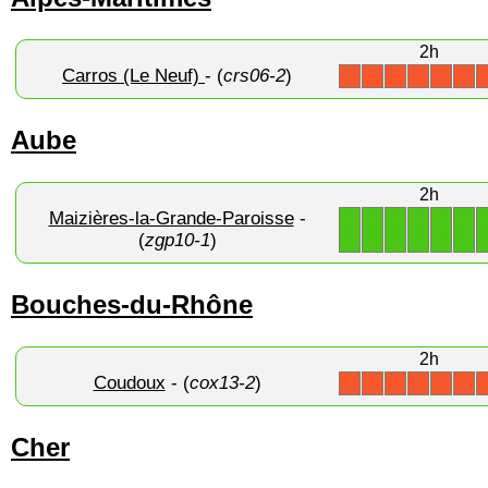
2h
Carros (Le Neuf)
- (
crs06-2
)
X
X
X
X
X
X
Aube
2h
Maizières-la-Grande-Paroisse
-
1
1
1
1
1
1
(
zgp10-1
)
Bouches-du-Rhône
2h
Coudoux
- (
cox13-2
)
X
X
X
X
X
X
Cher