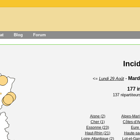
at
Blog
Forum
Inci
-
Mard
<=
Lundi 29 Août
177 i
137 répartiteu
Aisne (2)
Alpes-Mari
Cher (1)
Côtes-d'A
Essonne (23)
Eure 
Haut-Rhin (21)
Haute-sa
Loire-Atlantique (2)
Lot-et-Gar