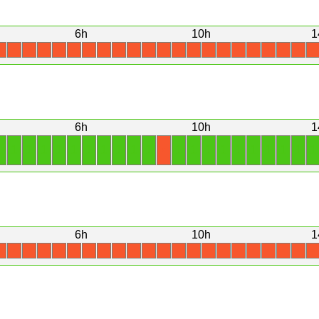
6h
10h
1
X
X
X
X
X
X
X
X
X
X
X
X
X
X
X
X
X
X
X
X
X
X
6h
10h
1
1
1
1
1
1
1
1
1
1
1
1
1
1
1
1
1
1
1
1
1
1
X
6h
10h
1
X
X
X
X
X
X
X
X
X
X
X
X
X
X
X
X
X
X
X
X
X
X