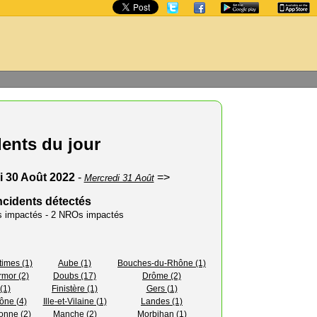
dents du jour
i 30 Août 2022
-
=>
Mercredi 31 Août
ncidents détectés
rs impactés - 2 NROs impactés
times (1)
Aube (1)
Bouches-du-Rhône (1)
rmor (2)
Doubs (17)
Drôme (2)
(1)
Finistère (1)
Gers (1)
ône (4)
Ille-et-Vilaine (1)
Landes (1)
onne (2)
Manche (2)
Morbihan (1)