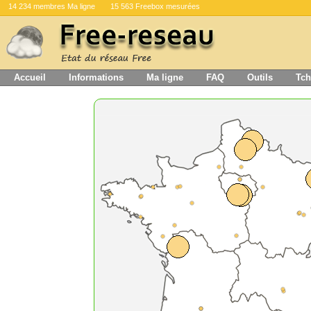
14 234 membres Ma ligne
15 563 Freebox mesurées
Accueil
Informations
Ma ligne
FAQ
Outils
Tch