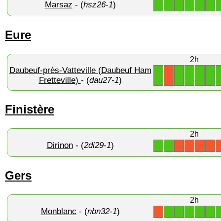
Marsaz
- (
hsz26-1
)
1
1
1
1
1
1
Eure
2h
Daubeuf-près-Vatteville (Daubeuf Ham
1
1
1
1
1
X
Fretteville)
- (
dau27-1
)
Finistère
2h
Dirinon
- (
2di29-1
)
1
1
X
X
X
X
Gers
2h
Monblanc
- (
nbn32-1
)
1
1
1
1
1
X