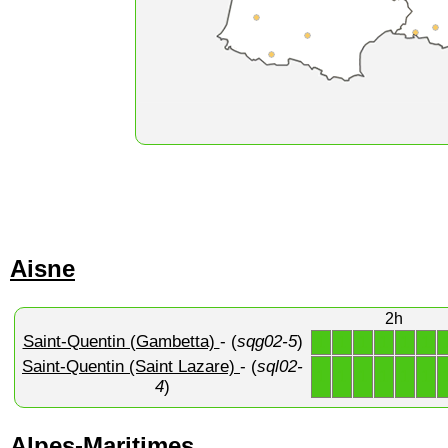
Aisne
2h
Saint-Quentin (Gambetta)
- (
sqg02-5
)
1
1
1
1
1
1
Saint-Quentin (Saint Lazare)
- (
sql02-
1
1
1
1
1
1
4
)
Alpes-Maritimes