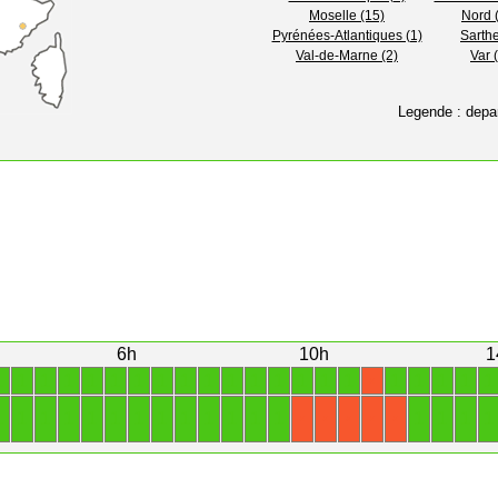
Moselle (15)
Nord 
Pyrénées-Atlantiques (1)
Sarthe
Val-de-Marne (2)
Var 
Legende : depa
6h
10h
1
1
1
1
1
1
1
1
1
1
1
1
1
1
1
1
1
1
1
1
1
1
X
1
1
1
1
1
1
1
1
1
1
1
1
1
1
1
1
1
X
X
X
X
X