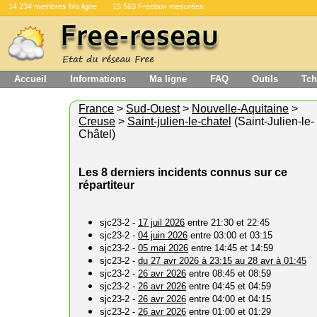
14 234 membres Ma ligne
15 563 Freebox mesurées
Accueil
Informations
Ma ligne
FAQ
Outils
Tch
France
>
Sud-Ouest
>
Nouvelle-Aquitaine
>
Creuse
>
Saint-julien-le-chatel
(Saint-Julien-le-
Châtel)
Les 8 derniers incidents connus sur ce
répartiteur
sjc23-2 -
17 juil 2026
entre 21:30 et 22:45
sjc23-2 -
04 juin 2026
entre 03:00 et 03:15
sjc23-2 -
05 mai 2026
entre 14:45 et 14:59
sjc23-2 -
du 27 avr 2026 à 23:15 au 28 avr à 01:45
sjc23-2 -
26 avr 2026
entre 08:45 et 08:59
sjc23-2 -
26 avr 2026
entre 04:45 et 04:59
sjc23-2 -
26 avr 2026
entre 04:00 et 04:15
sjc23-2 -
26 avr 2026
entre 01:00 et 01:29