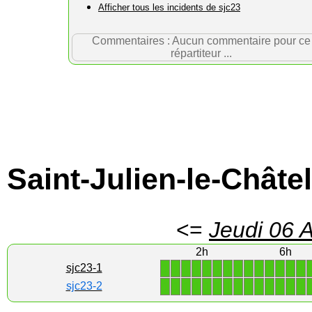
Afficher tous les incidents de sjc23
Commentaires : Aucun commentaire pour ce
répartiteur ...
Saint-Julien-le-Châtel
<=
Jeudi 06 
2h
6h
1
1
1
1
1
1
1
1
1
1
1
1
1
1
sjc23-1
1
1
1
1
1
1
1
1
1
1
1
1
1
1
sjc23-2