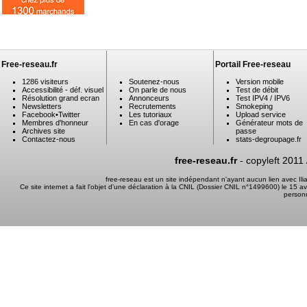
Free-reseau.fr
Portail Free-reseau
1286 visiteurs
Soutenez-nous
Version mobile
Accessibilité - déf. visuel
On parle de nous
Test de débit
Résolution grand ecran
Annonceurs
Test IPV4 / IPV6
Newsletters
Recrutements
Smokeping
Facebook
•
Twitter
Les tutoriaux
Upload service
Membres d'honneur
En cas d'orage
Générateur mots de
Archives site
passe
Contactez-nous
stats-degroupage.fr
free-reseau.fr
- copyleft 2011
free-reseau est un site indépendant n'ayant aucun lien avec I
Ce site internet a fait l'objet d'une déclaration à la CNIL (Dossier CNIL n°1499600) le 15 a
person