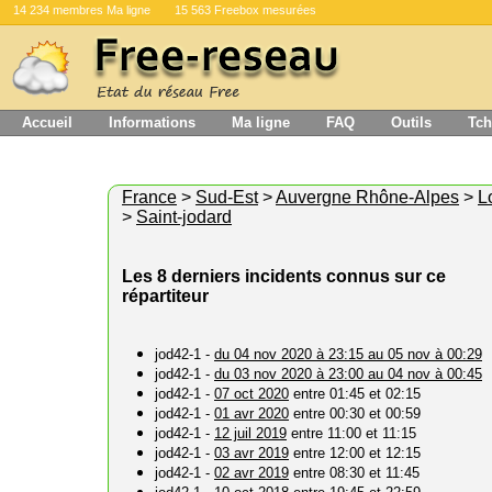
14 234 membres Ma ligne
15 563 Freebox mesurées
Accueil
Informations
Ma ligne
FAQ
Outils
Tch
France
>
Sud-Est
>
Auvergne Rhône-Alpes
>
L
>
Saint-jodard
Les 8 derniers incidents connus sur ce
répartiteur
jod42-1 -
du 04 nov 2020 à 23:15 au 05 nov à 00:29
jod42-1 -
du 03 nov 2020 à 23:00 au 04 nov à 00:45
jod42-1 -
07 oct 2020
entre 01:45 et 02:15
jod42-1 -
01 avr 2020
entre 00:30 et 00:59
jod42-1 -
12 juil 2019
entre 11:00 et 11:15
jod42-1 -
03 avr 2019
entre 12:00 et 12:15
jod42-1 -
02 avr 2019
entre 08:30 et 11:45