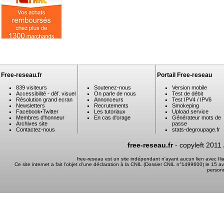
Free-reseau.fr
Portail Free-reseau
839 visiteurs
Soutenez-nous
Version mobile
Accessibilité - déf. visuel
On parle de nous
Test de débit
Résolution grand ecran
Annonceurs
Test IPV4 / IPV6
Newsletters
Recrutements
Smokeping
Facebook
•
Twitter
Les tutoriaux
Upload service
Membres d'honneur
En cas d'orage
Générateur mots de
Archives site
passe
Contactez-nous
stats-degroupage.fr
free-reseau.fr
- copyleft 2011
free-reseau est un site indépendant n'ayant aucun lien avec I
Ce site internet a fait l'objet d'une déclaration à la CNIL (Dossier CNIL n°1499600) le 15 a
person