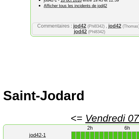
jod42-1 -
10 oct 2018
entre 19:45 et 22:59
Afficher tous les incidents de jod42
Commentaires :
jod42
,
jod42
(Phl8342)
(Thomas
jod42
(Phl8342)
Saint-Jodard
<=
Vendredi 07
2h
6h
1
1
1
1
1
1
1
1
1
1
1
1
1
1
jod42-1