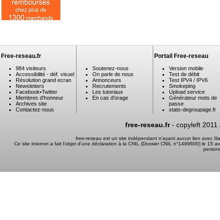
Free-reseau.fr
Portail Free-reseau
984 visiteurs
Soutenez-nous
Version mobile
Accessibilité - déf. visuel
On parle de nous
Test de débit
Résolution grand ecran
Annonceurs
Test IPV4 / IPV6
Newsletters
Recrutements
Smokeping
Facebook
•
Twitter
Les tutoriaux
Upload service
Membres d'honneur
En cas d'orage
Générateur mots de
Archives site
passe
Contactez-nous
stats-degroupage.fr
free-reseau.fr
- copyleft 2011
free-reseau est un site indépendant n'ayant aucun lien avec I
Ce site internet a fait l'objet d'une déclaration à la CNIL (Dossier CNIL n°1499600) le 15 a
person