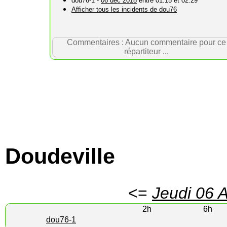
dou76-1 -
06 déc 2018
entre 01:15 et 02:29
Afficher tous les incidents de dou76
Commentaires : Aucun commentaire pour ce
répartiteur ...
Doudeville
<=
Jeudi 06 
2h
6h
dou76-1