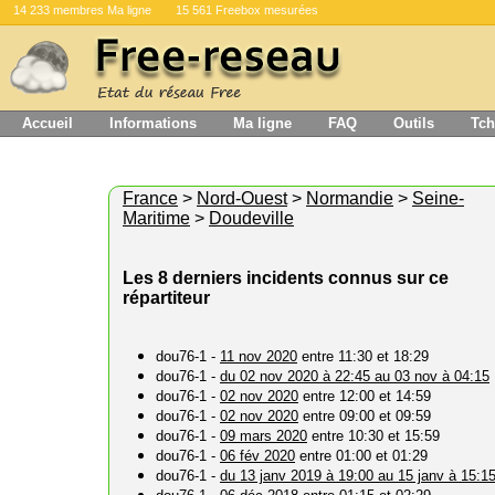
14 233 membres Ma ligne
15 561 Freebox mesurées
Accueil
Informations
Ma ligne
FAQ
Outils
Tch
France
>
Nord-Ouest
>
Normandie
>
Seine-
Maritime
>
Doudeville
Les 8 derniers incidents connus sur ce
répartiteur
dou76-1 -
11 nov 2020
entre 11:30 et 18:29
dou76-1 -
du 02 nov 2020 à 22:45 au 03 nov à 04:15
dou76-1 -
02 nov 2020
entre 12:00 et 14:59
dou76-1 -
02 nov 2020
entre 09:00 et 09:59
dou76-1 -
09 mars 2020
entre 10:30 et 15:59
dou76-1 -
06 fév 2020
entre 01:00 et 01:29
dou76-1 -
du 13 janv 2019 à 19:00 au 15 janv à 15:1