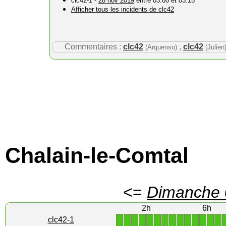
clc42-1 -
28 nov 2019
entre 03:00 et 03:15
Afficher tous les incidents de clc42
Commentaires :
clc42
,
clc42
(Arquenso)
(Julien
Chalain-le-Comtal
<=
Dimanche 
2h
6h
1
1
1
1
1
1
1
1
1
1
1
1
1
1
clc42-1