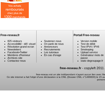
Free-reseau.fr
Portail Free-reseau
825 visiteurs
Soutenez-nous
Version mobile
Accessibilité - déf. visuel
On parle de nous
Test de débit
Résolution grand ecran
Annonceurs
Test IPV4 / IPV6
Newsletters
Recrutements
Smokeping
Facebook
•
Twitter
Les tutoriaux
Upload service
Membres d'honneur
En cas d'orage
Générateur mots de
Archives site
passe
Contactez-nous
stats-degroupage.fr
free-reseau.fr
- copyleft 2011
free-reseau est un site indépendant n'ayant aucun lien avec I
Ce site internet a fait l'objet d'une déclaration à la CNIL (Dossier CNIL n°1499600) le 15 a
person