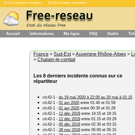
14 231 membres Ma ligne
15 559 Freebox mesurées
Accueil
Informations
Ma ligne
FAQ
Outils
Tch
France
>
Sud-Est
>
Auvergne Rhône-Alpes
>
L
>
Chalain-le-comtal
Les 8 derniers incidents connus sur ce
répartiteur
clc42-1 -
du 19 mai 2020 à 22:00 au 20 mai à 01:15
clc42-1 -
01 avr 2020
entre 01:45 et 01:59
clc42-1 -
01 avr 2020
entre 00:30 et 01:29
clc42-1 -
12 déc 2019
entre 14:15 et 18:15
clc42-1 -
12 déc 2019
entre 01:15 et 03:29
clc42-1 -
05 déc 2019
entre 02:30 et 03:15
clc42-1 -
28 nov 2019
entre 05:00 et 05:15