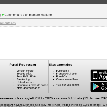
 |
Commentaire d'un membre Ma ligne
ommentaires
Portail Free-reseau
Sites partenaires
Version mobile
trubleeon.fr
Test de débit
Francois04.free.fr
Test IPV4 / IPV6
FreePON
Smokeping
Communauté Free
Upload service
40% sur vos achats
Générateur mots de passe
stats-degroupage.fr
ree-reseau.fr
- copyleft 2011 / 2026 -
version 6.10 beta (29 Janvier 202
 indépendant n'ayant aucun lien avec Iliad, Free et Alice - Page générée en 0.091 secondes - 2