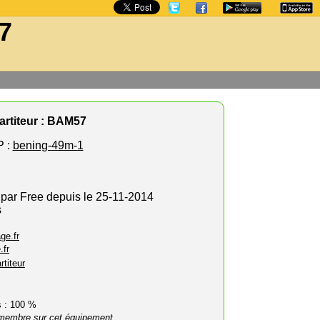
7
rtiteur : BAM57
 :
bening-49m-1
 par Free depuis le 25-11-2014
s
ge.fr
.fr
rtiteur
rs : 100 %
membre sur cet équipement.