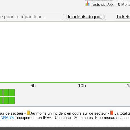
Tests de débit
- 0 Mbit
our ce répartiteur ...
Incidents du jour
Ticket
6h
10h
1
1
1
1
1
1
1
sur ce secteur -
Au moins un incident en cours sur ce secteur -
La totalit
-
NRA-75
: équipement en IPV6 - Une case : 30 minutes. Free-reseau scanne l