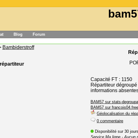
bam5
at
Blog
Forum
>
Bambiderstroff
Répa
POP
répartiteur
Capacité FT : 1150
Répartiteur dégroupé
informations absente
BAM57 sur stats-degroupa
BAM57 sur francois04.free
Géolocalisation du répa
0 commentaire
Disponibilité sur 30 jou
Service Ma ligne
- Aucun 