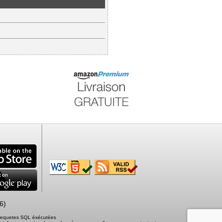
6)
2 requetes SQL éxécutées