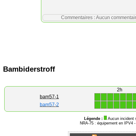
Commentaires : Aucun commentaire p
Bambiderstroff
2h
1
1
1
1
1
1
bam57-1
1
1
1
1
1
1
bam57-2
Légende :
Aucun incident 
NRA-75 : équipement en IPV4 