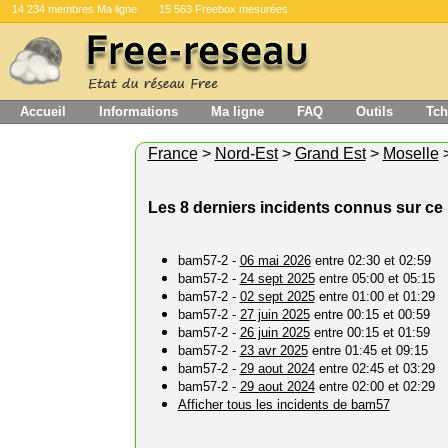
14 234 membres Ma ligne
15 563 Freebox mesurées
Accueil
Informations
Ma ligne
FAQ
Outils
Tch
France
>
Nord-Est
>
Grand Est
>
Moselle
Les 8 derniers incidents connus sur ce 
bam57-2 -
06 mai 2026
entre 02:30 et 02:59
bam57-2 -
24 sept 2025
entre 05:00 et 05:15
bam57-2 -
02 sept 2025
entre 01:00 et 01:29
bam57-2 -
27 juin 2025
entre 00:15 et 00:59
bam57-2 -
26 juin 2025
entre 00:15 et 01:59
bam57-2 -
23 avr 2025
entre 01:45 et 09:15
bam57-2 -
29 aout 2024
entre 02:45 et 03:29
bam57-2 -
29 aout 2024
entre 02:00 et 02:29
Afficher tous les incidents de bam57