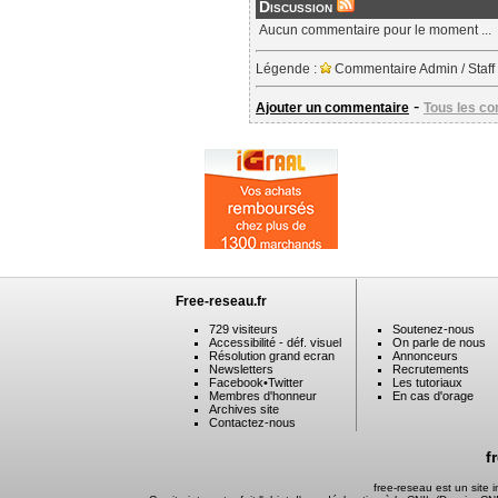
Discussion
Aucun commentaire pour le moment ...
Légende :
Commentaire Admin / Staff
-
Ajouter un commentaire
Tous les c
Free-reseau.fr
729 visiteurs
Soutenez-nous
Accessibilité - déf. visuel
On parle de nous
Résolution grand ecran
Annonceurs
Newsletters
Recrutements
Facebook
•
Twitter
Les tutoriaux
Membres d'honneur
En cas d'orage
Archives site
Contactez-nous
f
free-reseau est un site