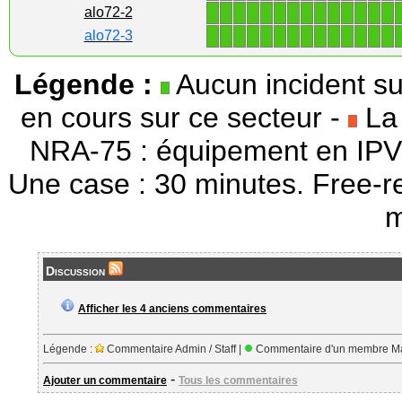
1
1
1
1
1
1
1
1
1
1
1
1
1
1
alo72-2
1
1
1
1
1
1
1
1
1
1
1
1
1
1
alo72-3
Légende :
Aucun incident su
en cours sur ce secteur -
La 
NRA-75 : équipement en IPV
Une case : 30 minutes. Free-r
m
Discussion
Afficher les 4 anciens commentaires
Légende :
Commentaire Admin / Staff |
Commentaire d'un membre Ma
-
Ajouter un commentaire
Tous les commentaires