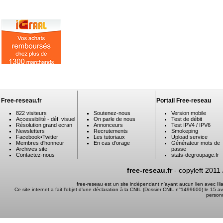
Free-reseau.fr
Portail Free-reseau
822 visiteurs
Soutenez-nous
Version mobile
Accessibilité - déf. visuel
On parle de nous
Test de débit
Résolution grand ecran
Annonceurs
Test IPV4 / IPV6
Newsletters
Recrutements
Smokeping
Facebook
•
Twitter
Les tutoriaux
Upload service
Membres d'honneur
En cas d'orage
Générateur mots de
Archives site
passe
Contactez-nous
stats-degroupage.fr
free-reseau.fr
- copyleft 2011
free-reseau est un site indépendant n'ayant aucun lien avec I
Ce site internet a fait l'objet d'une déclaration à la CNIL (Dossier CNIL n°1499600) le 15 a
person