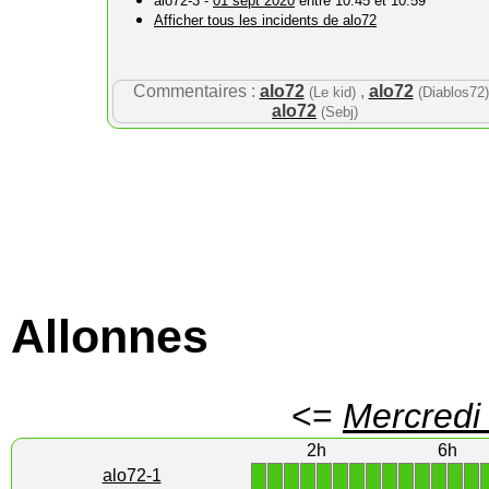
alo72-3 -
01 sept 2020
entre 10:45 et 10:59
Afficher tous les incidents de alo72
Commentaires :
alo72
,
alo72
(Le kid)
(Diablos72)
alo72
(Sebj)
Allonnes
<=
Mercredi
2h
6h
1
1
1
1
1
1
1
1
1
1
1
1
1
1
alo72-1