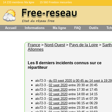
14 233 membres Ma ligne
15 560 Freebox mesurées
Accueil
Informations
Ma ligne
FAQ
Outils
Tch
France
>
Nord-Ouest
>
Pays de la Loire
>
Sart
Allonnes
Les 8 derniers incidents connus sur ce
répartiteur
alo72-3 -
du 03 sept 2020 à 00:45 au 14 sept à 19:29
alo72-3 -
02 sept 2020
entre 20:30 et 20:45
alo72-3 -
02 sept 2020
entre 17:30 et 17:45
alo72-3 -
02 sept 2020
entre 14:00 et 14:15
alo72-3 -
02 sept 2020
entre 07:15 et 07:29
alo72-3 -
02 sept 2020
entre 06:15 et 06:29
alo72-3 -
01 sept 2020
entre 23:30 et 23:45