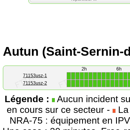
Autun (Saint-Sernin-
2h
6h
1
1
1
1
1
1
1
1
1
1
1
1
1
1
71153usz-1
1
1
1
1
1
1
1
1
1
1
1
1
1
1
71153usz-2
Légende :
Aucun incident su
en cours sur ce secteur -
La 
NRA-75 : équipement en IPV