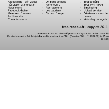
Accessibilité - déf. visuel
On parle de nous
Test de débit
Résolution grand ecran
Annonceurs
Test IPV4 / IPV6
Newsletters
Recrutements
Smokeping
Facebook
•
Twitter
Les tutoriaux
Upload service
Membres d'honneur
En cas d'orage
Générateur mots de
Archives site
passe
Contactez-nous
stats-degroupage.fr
free-reseau.fr
- copyleft 2011
free-reseau est un site indépendant n'ayant aucun lien avec I
Ce site internet a fait l'objet d'une déclaration à la CNIL (Dossier CNIL n°1499600) le 15 a
person