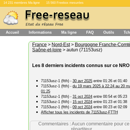
14 231 membres Ma ligne
15 560 Freebox mesurées
Accueil
Informations
Ma ligne
FAQ
Outils
Tch
France
>
Nord-Est
>
Bourgogne Franche-Comt
Saône-et-loire
> autun (71153usz)
Les 8 derniers incidents connus sur ce NRO
71153usz-1 (ftth) -
30 avr 2025
entre 01:26 et 01:40
71153usz-1 (ftth) -
du 19 mars 2025 à 22:24 au 20 m
01:25
71153usz-1 (ftth) -
31 oct 2024
entre 00:54 et 05:23
71153usz-1 (ftth) -
15 oct 2024
entre 01:23 et 01:38
71153usz-1 (ftth) -
09 oct 2024
entre 00:23 et 02:09
Afficher tous les incidents de 71153usz-FTTH
Commentaires : Aucun commentaire pour ce
répartiteur ...