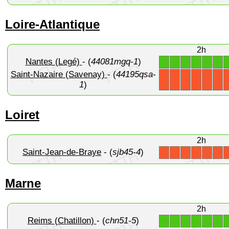
Loire-Atlantique
2h
Nantes (Legé)
- (
44081mgq-1
)
1
1
1
1
1
1
Saint-Nazaire (Savenay)
- (
44195qsa-
X
X
X
X
X
X
1
)
Loiret
2h
Saint-Jean-de-Braye
- (
sjb45-4
)
X
X
X
X
X
X
Marne
2h
Reims (Chatillon)
- (
chn51-5
)
1
1
1
1
1
1