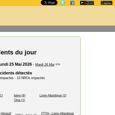
dents du jour
undi 25 Mai 2026
-
=>
Mardi 26 Mai
ncidents détectés
s impactés - 13 NROs impactés
1)
Isère (8)
Loire-Atlantique (2)
Oise (1)
 Hérault
FTTH - Loire-Atlantique