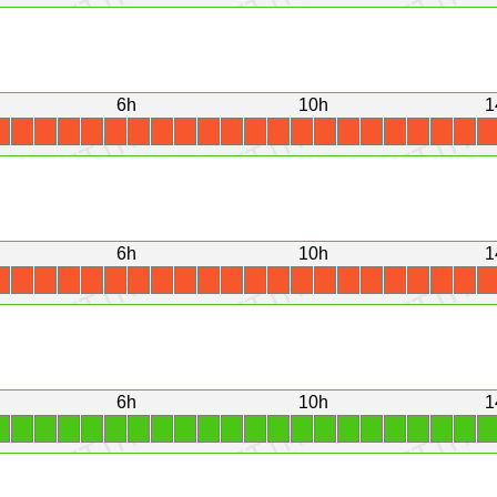
6h
10h
1
X
X
X
X
X
X
X
X
X
X
X
X
X
X
X
X
X
X
X
X
X
X
6h
10h
1
X
X
X
X
X
X
X
X
X
X
X
X
X
X
X
X
X
X
X
X
X
X
6h
10h
1
1
1
1
1
1
1
1
1
1
1
1
1
1
1
1
1
1
1
1
1
1
1