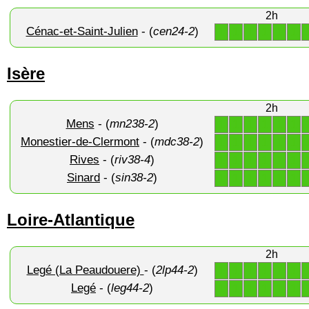
2h
Cénac-et-Saint-Julien
- (
cen24-2
)
1
1
1
1
1
1
Isère
2h
Mens
- (
mn238-2
)
1
1
1
1
1
1
Monestier-de-Clermont
- (
mdc38-2
)
1
1
1
1
1
1
Rives
- (
riv38-4
)
1
1
1
1
1
1
Sinard
- (
sin38-2
)
1
1
1
1
1
1
Loire-Atlantique
2h
Legé (La Peaudouere)
- (
2lp44-2
)
1
1
1
1
1
1
Legé
- (
leg44-2
)
1
1
1
1
1
1