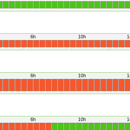
1
1
1
1
1
1
1
1
1
1
1
1
1
1
1
1
1
1
1
1
1
1
6h
10h
1
X
X
X
X
X
X
X
X
X
X
X
X
X
X
X
X
X
X
X
X
X
X
6h
10h
1
X
X
X
X
X
X
X
X
X
X
X
X
X
X
X
X
X
X
X
X
X
X
6h
10h
1
1
1
1
1
1
1
1
1
1
1
1
1
1
X
X
X
X
X
X
X
X
X