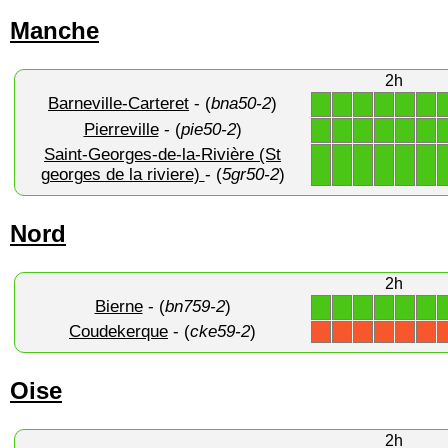
Manche
2h
Barneville-Carteret
- (
bna50-2
)
1
1
1
1
1
1
Pierreville
- (
pie50-2
)
1
1
1
1
1
1
Saint-Georges-de-la-Rivière (St
1
1
1
1
1
1
georges de la riviere)
- (
5gr50-2
)
Nord
2h
Bierne
- (
bn759-2
)
1
1
1
1
1
1
Coudekerque
- (
cke59-2
)
X
X
X
X
X
X
Oise
2h