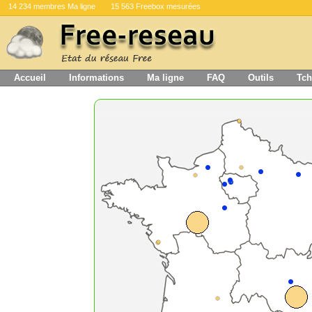
14 234 membres Ma ligne
15 563 Freebox mesurées
Accueil
Informations
Ma ligne
FAQ
Outils
Tch