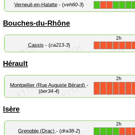
Verneuil-en-Halatte
- (
veh60-3
)
1
1
1
1
X
X
Bouches-du-Rhône
2h
Cassis
- (
ca213-3
)
X
X
X
X
X
X
Hérault
2h
Montpellier (Rue Auguste Bérard)
-
X
X
X
X
X
X
(
ber34-4
)
Isère
2h
Grenoble (Drac)
- (
dra38-2
)
1
1
1
1
X
X