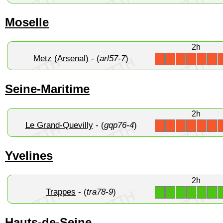
Moselle
2h
Metz (Arsenal)
- (
arl57-7
)
X
X
X
X
X
X
Seine-Maritime
2h
Le Grand-Quevilly
- (
gqp76-4
)
X
X
X
X
X
X
Yvelines
2h
Trappes
- (
tra78-9
)
1
1
1
1
1
1
Hauts-de-Seine