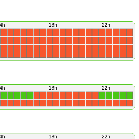
4h
18h
22h
X
X
X
X
X
X
X
X
X
X
X
X
X
X
X
X
X
X
X
X
X
X
X
X
X
X
X
X
X
X
X
X
X
X
X
X
X
X
X
X
X
X
X
X
X
X
X
X
X
X
X
X
X
X
X
X
X
X
X
X
4h
18h
22h
1
1
1
1
1
1
1
1
1
1
X
X
X
X
X
X
X
X
X
X
X
X
X
X
X
X
X
X
X
X
X
X
X
X
X
X
X
X
X
X
4h
18h
22h