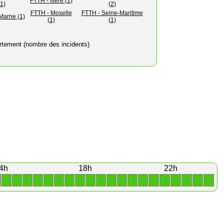
FTTH - Isère (1)
(1)
(2)
FTTH - Moselle
FTTH - Seine-Maritime
Marne (1)
(1)
(1)
rtement (nombre des incidents)
4h
18h
22h
1
1
1
1
1
1
1
1
1
1
1
1
1
1
1
1
1
1
1
1