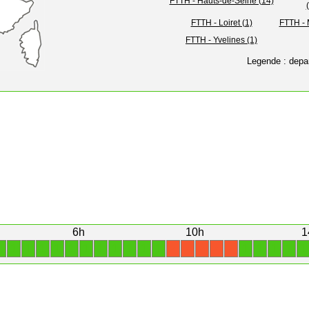
FTTH - Hauts-de-Seine (14)
FTTH - Loiret (1)
FTTH - 
FTTH - Yvelines (1)
Legende : depa
6h
10h
1
1
1
1
1
1
1
1
1
1
1
1
1
1
1
1
1
1
X
X
X
X
X