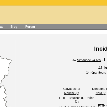
at
Blog
Forum
Inci
-
L
<=
Dimanche 24 Mai
41 i
14 répartiteur
Calvados (1)
Dordogne (
Manche (6)
Nord (2)
FTTH - Bouches-du-Rhône
(1)
FTTH -