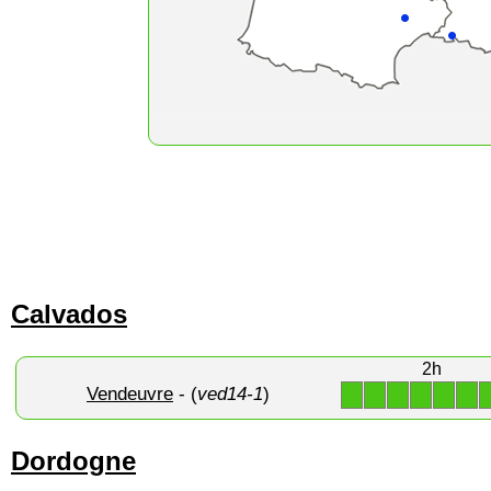
Calvados
2h
Vendeuvre
- (
ved14-1
)
1
1
1
1
1
1
Dordogne