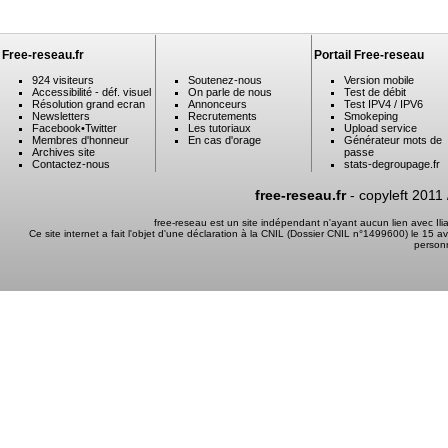
Free-reseau.fr
Portail Free-reseau
924 visiteurs
Soutenez-nous
Version mobile
Accessibilité - déf. visuel
On parle de nous
Test de débit
Résolution grand ecran
Annonceurs
Test IPV4 / IPV6
Newsletters
Recrutements
Smokeping
Facebook
•
Twitter
Les tutoriaux
Upload service
Membres d'honneur
En cas d'orage
Générateur mots de
Archives site
passe
Contactez-nous
stats-degroupage.fr
free-reseau.fr
- copyleft 2011
free-reseau est un site indépendant n'ayant aucun lien avec I
Ce site internet a fait l'objet d'une déclaration à la CNIL (Dossier CNIL n°1499600) le 15 a
person