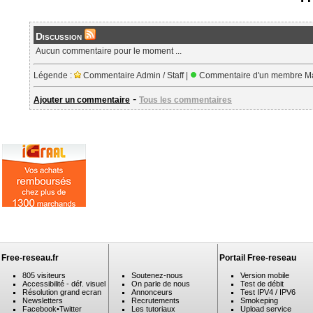
Discussion
Aucun commentaire pour le moment ...
Légende :
Commentaire Admin / Staff |
Commentaire d'un membre Ma
-
Ajouter un commentaire
Tous les commentaires
Free-reseau.fr
Portail Free-reseau
805 visiteurs
Soutenez-nous
Version mobile
Accessibilité - déf. visuel
On parle de nous
Test de débit
Résolution grand ecran
Annonceurs
Test IPV4 / IPV6
Newsletters
Recrutements
Smokeping
Facebook
•
Twitter
Les tutoriaux
Upload service