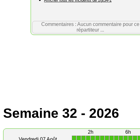
Afficher tous les incidents de 2gt54-1
Commentaires : Aucun commentaire pour ce
répartiteur ...
Semaine 32 - 2026
2h
6h
1
1
1
1
1
1
1
1
1
1
1
1
1
1
Vendredi 07 Août