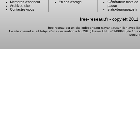
Membres d'honneur
En cas d'orage
Générateur mots de
Archives site
passe
Contactez-nous
stats-degroupage.fr
free-reseau.fr
- copyleft 2011
free-reseau est un site indépendant n'ayant aucun lien avec I
Ce site internet a fait l'objet d'une déclaration à la CNIL (Dossier CNIL n°1499600) le 15 a
person