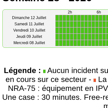
2h
6h
1
1
1
1
1
1
1
1
1
1
1
1
1
1
Dimanche 12 Juillet
1
1
1
1
1
1
1
1
1
1
1
1
1
1
Samedi 11 Juillet
1
1
1
1
1
1
1
1
1
1
1
1
1
1
Vendredi 10 Juillet
1
1
1
1
1
1
1
1
1
1
1
1
1
1
Jeudi 09 Juillet
1
1
1
1
1
1
1
1
1
1
1
1
1
1
Mercredi 08 Juillet
Légende :
Aucun incident su
en cours sur ce secteur -
La 
NRA-75 : équipement en IPV
Une case : 30 minutes. Free-r
m