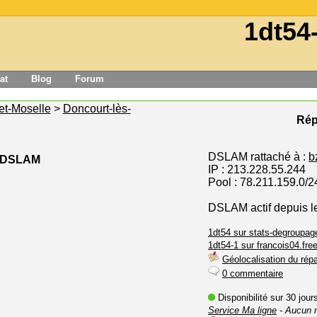
1dt54
at
Blog
Forum
et-Moselle
>
Doncourt-lès-
Rép
DSLAM rattaché à :
b
e DSLAM
IP : 213.228.55.244
Pool : 78.211.159.0/2
DSLAM actif depuis l
1dt54 sur stats-degroupage
1dt54-1 sur francois04.free
Géolocalisation du répa
0 commentaire
Disponibilité sur 30 jou
Service Ma ligne
- Aucun 