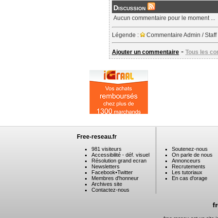
Discussion
Aucun commentaire pour le moment ...
Légende :
Commentaire Admin / Staff
-
Ajouter un commentaire
Tous les c
Free-reseau.fr
981 visiteurs
Soutenez-nous
Accessibilité - déf. visuel
On parle de nous
Résolution grand ecran
Annonceurs
Newsletters
Recrutements
Facebook
•
Twitter
Les tutoriaux
Membres d'honneur
En cas d'orage
Archives site
Contactez-nous
f