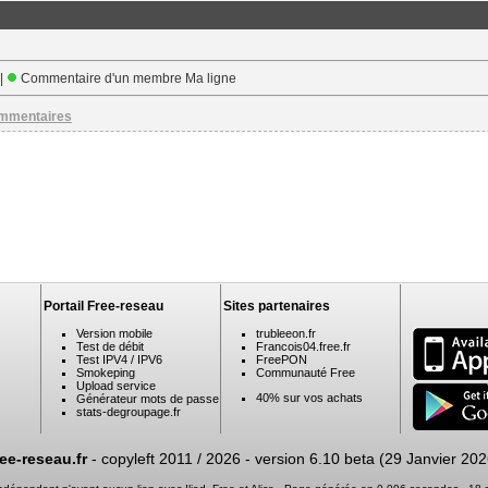
 |
Commentaire d'un membre Ma ligne
ommentaires
Portail Free-reseau
Sites partenaires
Version mobile
trubleeon.fr
Test de débit
Francois04.free.fr
Test IPV4 / IPV6
FreePON
Smokeping
Communauté Free
Upload service
40% sur vos achats
Générateur mots de passe
stats-degroupage.fr
ree-reseau.fr
- copyleft 2011 / 2026 -
version 6.10 beta (29 Janvier 202