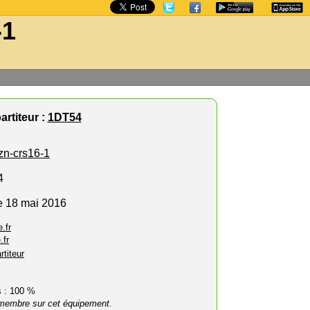
-1
artiteur :
1DT54
zn-crs16-1
4
e 18 mai 2016
.fr
.fr
rtiteur
rs : 100 %
membre sur cet équipement.