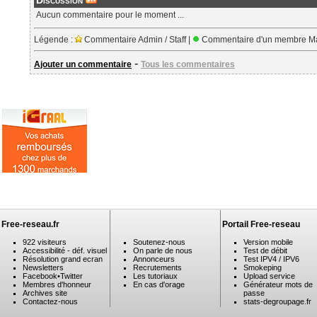
Discussion
Aucun commentaire pour le moment ...
Légende :
Commentaire Admin / Staff |
Commentaire d'un membre Ma
-
Ajouter un commentaire
Tous les commentaires
Free-reseau.fr
Portail Free-reseau
922 visiteurs
Soutenez-nous
Version mobile
Accessibilité - déf. visuel
On parle de nous
Test de débit
Résolution grand ecran
Annonceurs
Test IPV4 / IPV6
Newsletters
Recrutements
Smokeping
Facebook
•
Twitter
Les tutoriaux
Upload service
Membres d'honneur
En cas d'orage
Générateur mots de
Archives site
passe
Contactez-nous
stats-degroupage.fr