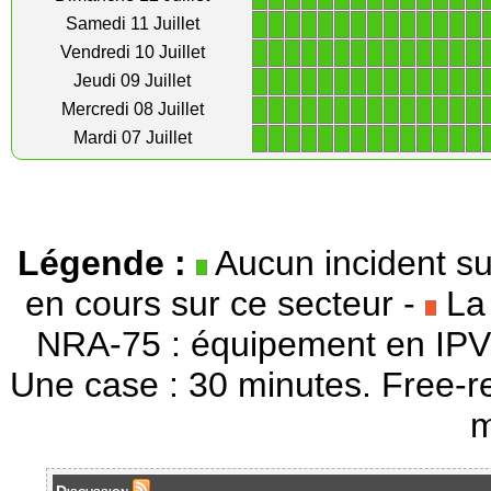
1
1
1
1
1
1
1
1
1
1
1
1
1
1
Samedi 11 Juillet
1
1
1
1
1
1
1
1
1
1
1
1
1
1
Vendredi 10 Juillet
1
1
1
1
1
1
1
1
1
1
1
1
1
1
Jeudi 09 Juillet
1
1
1
1
1
1
1
1
1
1
1
1
1
1
Mercredi 08 Juillet
1
1
1
1
1
1
1
1
1
1
1
1
1
1
Mardi 07 Juillet
Légende :
Aucun incident su
en cours sur ce secteur -
La 
NRA-75 : équipement en IPV
Une case : 30 minutes. Free-r
m