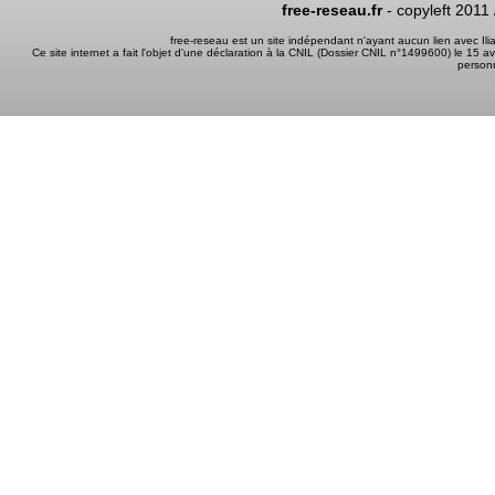
free-reseau.fr
- copyleft 2011
free-reseau est un site indépendant n'ayant aucun lien avec I
Ce site internet a fait l'objet d'une déclaration à la CNIL (Dossier CNIL n°1499600) le 15 a
person