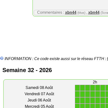
Commentaires :
xbn44
,
xbn44
(titus)
(Scra
INFORMATION : Ce code existe aussi sur le réseau FTTH :
Semaine 32 - 2026
2h
1
1
1
1
1
1
Samedi 08 Août
1
1
1
1
1
1
Vendredi 07 Août
1
1
1
1
1
1
Jeudi 06 Août
1
1
1
1
1
1
Mercredi 05 Août