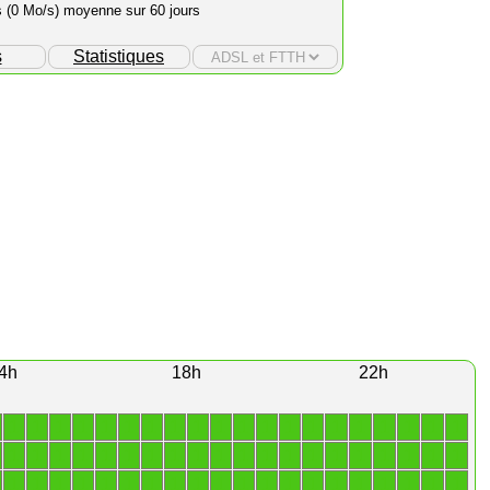
s (0 Mo/s) moyenne sur 60 jours
s
Statistiques
4h
18h
22h
1
1
1
1
1
1
1
1
1
1
1
1
1
1
1
1
1
1
1
1
1
1
1
1
1
1
1
1
1
1
1
1
1
1
1
1
1
1
1
1
1
1
1
1
1
1
1
1
1
1
1
1
1
1
1
1
1
1
1
1