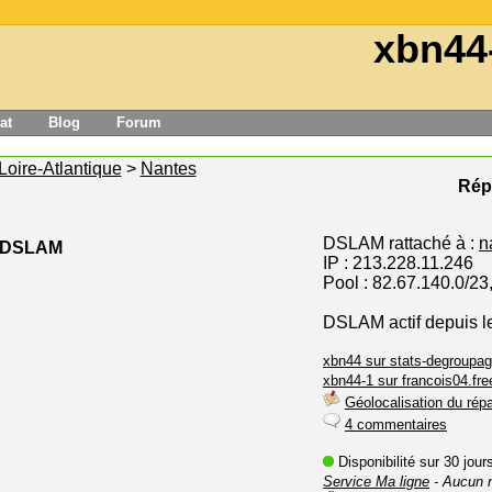
xbn44
at
Blog
Forum
Loire-Atlantique
>
Nantes
Répa
DSLAM rattaché à :
n
e DSLAM
IP : 213.228.11.246
Pool : 82.67.140.0/23
DSLAM actif depuis l
xbn44 sur stats-degroupag
xbn44-1 sur francois04.free
Géolocalisation du répa
4 commentaires
Disponibilité sur 30 jou
Service Ma ligne
- Aucun 