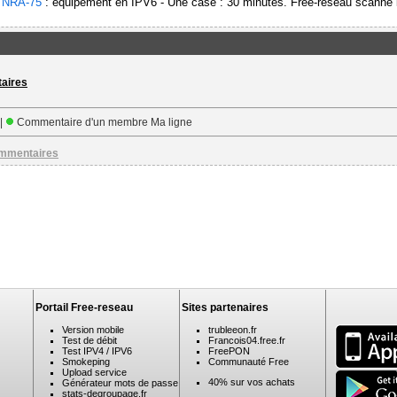
-
NRA-75
: équipement en IPV6 - Une case : 30 minutes. Free-reseau scanne l
taires
 |
Commentaire d'un membre Ma ligne
ommentaires
Portail Free-reseau
Sites partenaires
Version mobile
trubleeon.fr
Test de débit
Francois04.free.fr
Test IPV4 / IPV6
FreePON
Smokeping
Communauté Free
Upload service
40% sur vos achats
Générateur mots de passe
stats-degroupage.fr