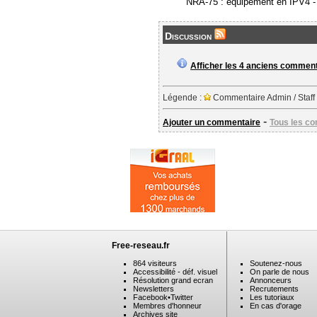
NRA-75 : équipement en IPV4 
Discussion
Afficher les 4 anciens commen
Légende :
Commentaire Admin / Staff
-
Ajouter un commentaire
Tous les c
Free-reseau.fr
864 visiteurs
Soutenez-nous
Accessibilité - déf. visuel
On parle de nous
Résolution grand ecran
Annonceurs
Newsletters
Recrutements
Facebook
•
Twitter
Les tutoriaux
Membres d'honneur
En cas d'orage
Archives site