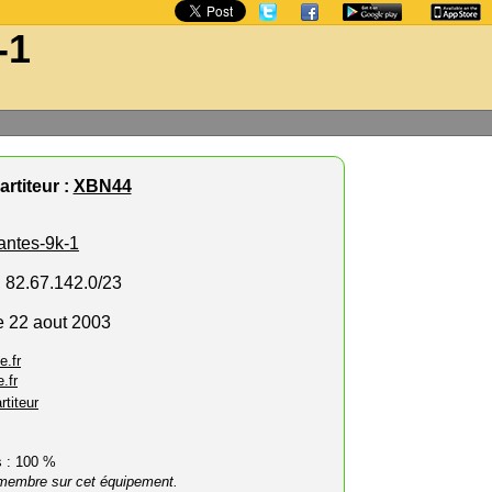
-1
rtiteur :
XBN44
antes-9k-1
, 82.67.142.0/23
e 22 aout 2003
e.fr
.fr
rtiteur
rs : 100 %
membre sur cet équipement.