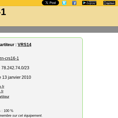
-1
rtiteur :
VRS14
zn-crs16-1
, 78.242.74.0/23
e 13 janvier 2010
.fr
.fr
rtiteur
rs : 100 %
membre sur cet équipement.