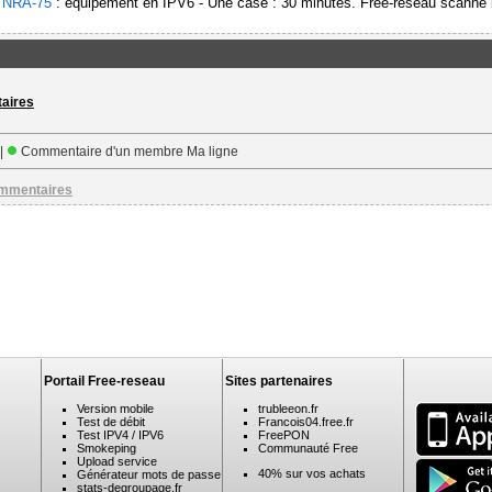
-
NRA-75
: équipement en IPV6 - Une case : 30 minutes. Free-reseau scanne l
taires
 |
Commentaire d'un membre Ma ligne
ommentaires
Portail Free-reseau
Sites partenaires
Version mobile
trubleeon.fr
Test de débit
Francois04.free.fr
Test IPV4 / IPV6
FreePON
Smokeping
Communauté Free
Upload service
40% sur vos achats
Générateur mots de passe
stats-degroupage.fr