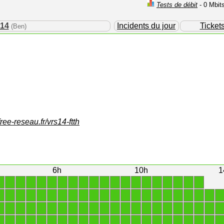
Tests de débit
- 0 Mbit
s14
Incidents du jour
Ticket
(Ben)
free-reseau.fr/vrs14-ftth
6h
10h
1
1
1
1
1
1
1
1
1
1
1
1
1
1
1
1
1
1
1
1
1
1
1
1
1
1
1
1
1
1
1
1
1
1
1
1
1
1
1
1
1
1
1
1
1
1
1
1
1
1
1
1
1
1
1
1
1
1
1
1
1
1
1
1
1
1
1
1
1
1
1
1
1
1
1
1
1
1
1
1
1
1
1
1
1
1
1