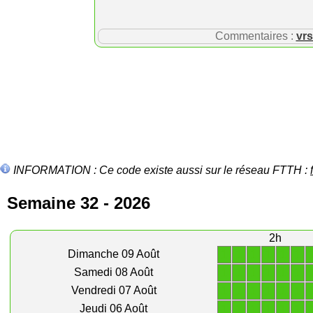
Commentaires :
vr
INFORMATION : Ce code existe aussi sur le réseau FTTH :
Semaine 32 - 2026
2h
1
1
1
1
1
1
Dimanche 09 Août
1
1
1
1
1
1
Samedi 08 Août
1
1
1
1
1
1
Vendredi 07 Août
1
1
1
1
1
1
Jeudi 06 Août