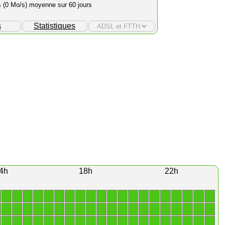
s (0 Mo/s) moyenne sur 60 jours
s
Statistiques
4h
18h
22h
1
1
1
1
1
1
1
1
1
1
1
1
1
1
1
1
1
1
1
1
1
1
1
1
1
1
1
1
1
1
1
1
1
1
1
1
1
1
1
1
1
1
1
1
1
1
1
1
1
1
1
1
1
1
1
1
1
1
1
1