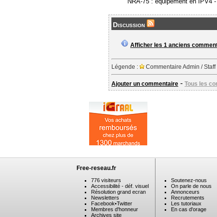
NRA-75 : équipement en IPV4 
Discussion
Afficher les 1 anciens commen
Légende :
Commentaire Admin / Staff
-
Ajouter un commentaire
Tous les c
Free-reseau.fr
776 visiteurs
Soutenez-nous
Accessibilité - déf. visuel
On parle de nous
Résolution grand ecran
Annonceurs
Newsletters
Recrutements
Facebook
•
Twitter
Les tutoriaux
Membres d'honneur
En cas d'orage
Archives site