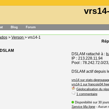
vrs14
at
Blog
Forum
ados
>
Verson
> vrs14-1
Répa
e DSLAM
DSLAM rattaché à :
b
IP : 213.228.11.94
Pool : 78.242.72.0/23
DSLAM actif depuis l
vrs14 sur stats-degroupage
vrs14-1 sur francois04.free
Géolocalisation du répa
1 commentaire
Disponibilité sur 30 jou
Service Ma ligne
- Aucun 